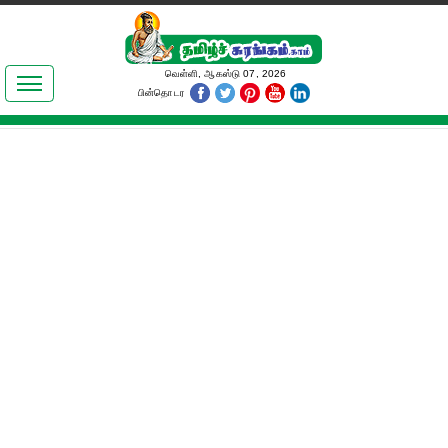
இலக்கியங்கள்
வெள்ளி, ஆகஸ்டு 07, 2026
பின்தொடர
தமிழ் உலகம்
அறிவியல்
பொதுஅறிவு
ஆன்மிகம்
ஜோதிடம்
மருத்துவம்
பெண்கள் பகுதி
நகைச்சுவை
கலையுலகம்