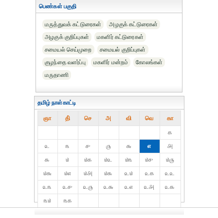
பெண்கள் பகுதி
மருத்துவக் கட்டுரைகள்
அழகுக் கட்டுரைகள்
அழகுக் குறிப்புகள்
மகளிர் கட்டுரைகள்
சமையல் செய்முறை
சமையல் குறிப்புகள்
குழந்தை வளர்ப்பு
மகளிர் மன்றம்
கோலங்கள்
மருதாணி
தமிழ் நாள்காட்டி
ஞா
தி்
செ
அ
வி
வெ
கா
௧
௨
௩
௪
௫
௬
௭
௮
௯
௰
௰௧
௰௨
௰௩
௰௪
௰௫
௰௬
௰௭
௰௮
௰௯
௨௰
௨௧
௨௨
௨௩
௨௪
௨௫
௨௬
௨௭
௨௮
௨௯
௩௰
௩௧