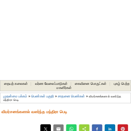
தையற் கலைகள்
|
வர்ண வேலைப்பாடுகள்
|
கைவினை பொருட்கள்
|
புகழ் பெற்ற
மகளிர்கள்
முதன்மை பக்கம்
»
பெண்கள் பகுதி
»
சாதனை பெண்கள்
»
விமர்சனங்களால் வளர்ந்த
மந்திரா பெடி
விமர்சனங்களால் வளர்ந்த மந்திரா பெடி