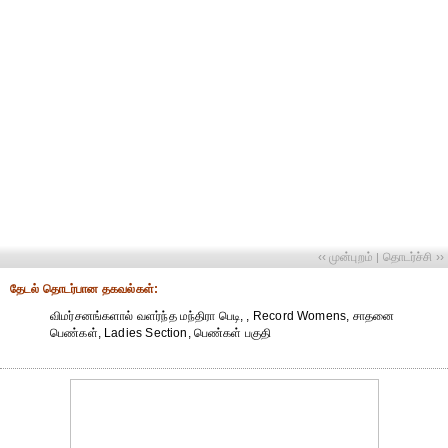
‹‹ முன்புறம்
தொடர்ச்சி ››
|
தேட‌ல் தொட‌ர்பான தகவ‌ல்க‌ள்:
விமர்சனங்களால் வளர்ந்த மந்திரா பெடி, , Record Womens, சாதனை
பெண்கள், Ladies Section, பெண்கள் பகுதி