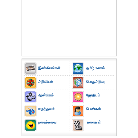
இலக்கியங்கள்
தமிழ் உலகம்
அறிவியல்
பொதுஅறிவு
ஆன்மிகம்
ஜோதிடம்
மருத்துவம்
பெண்கள்
நகைச்சுவை
கலைகள்