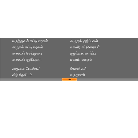
மருத்துவக் கட்டுரைகள்
அழகுக் குறிப்புகள்
அழகுக் கட்டுரைகள்
மகளிர் கட்டுரைகள்
சமையல் செய்முறை
குழந்தை வளர்ப்பு
சமையல் குறிப்புகள்
மகளிர் மன்றம்
சாதனை பெண்கள்
கோலங்கள்
வீடு-தோட்டம்
மருதாணி