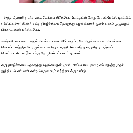
இந்த ஆண்டு நடந்த உலக கோப்பை கிரிக்கெட் போட்டியின் போது சோனி மேக்ஸ் டி.வி.யில்
எக்ஸ்ட்ரா இன்னிங்ஸ் என்ற நிகழ்ச்சியை தொகுத்து வழங்கியதன் மூலம் உலகம் முழுவதும்
பிரபலமானவர் மந்திராபெடி.
கவர்ச்சியான உடையாலும் மென்மையான சிரிப்பாலும் ரசிக நெஞ்சங்களை கொள்ளை
கொண்ட மந்திரா பெடி மும்பை பாலிஹ’ல் பகுதியில் வசித்து வருகிறார். பஞ்சாப்
பெண்மணியான இவருக்கு தோழிகள் பட்டாளம் ஏராளம்.
ஒரு நிகழ்ச்சியை தொகுத்து வழங்கியதன் மூலம் மிகப்பெரிய புகழை சம்பாதித்த முதல்
இந்திய பெண்மணி என்ற பெருமையும் மந்திராவுக்கு உண்டு.