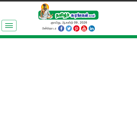
இலக்கியங்கள்
ஞாயிறு, ஆகஸ்டு 09, 2026
பின்தொடர
தமிழ் உலகம்
அறிவியல்
பொதுஅறிவு
ஆன்மிகம்
ஜோதிடம்
மருத்துவம்
பெண்கள் பகுதி
நகைச்சுவை
கலையுலகம்