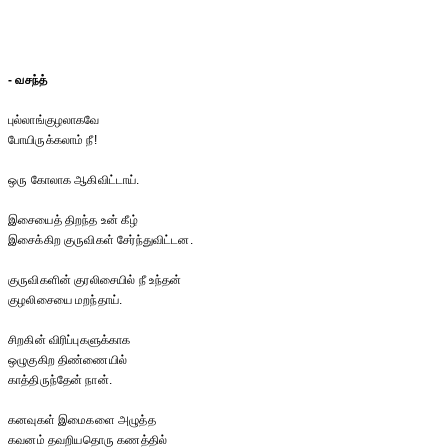
- வசந்த்
புல்லாங்குழலாகவே
போயிருக்கலாம் நீ!
ஒரு கோலாக ஆகிவிட்டாய்.
இசையைத் திறந்த உன் கீழ்
இசைக்கிற குருவிகள் சேர்ந்துவிட்டன.
குருவிகளின் குரலிசையில் நீ உந்தன்
குழலிசையை மறந்தாய்.
சிறகின் விரிப்புகளுக்காக
ஒழுகுகிற திண்ணையில்
காத்திருந்தேன் நான்.
கனவுகள் இமைகளை அழுத்த
கவனம் தவறியதொரு கணத்தில்