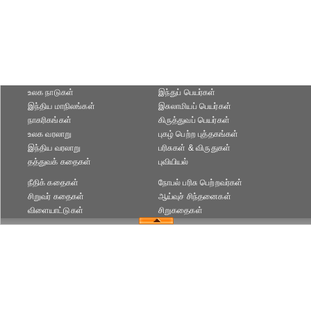
உலக நாடுகள்
இந்துப் பெயர்கள்
இந்திய மாநிலங்கள்
இசுலாமியப் பெயர்கள்
நாகரிகங்கள்
கிருத்துவப் பெயர்கள்
உலக வரலாறு
புகழ் பெற்ற புத்தகங்கள்
இந்திய வரலாறு
பரிசுகள் & விருதுகள்
தத்துவக் கதைகள்
புவியியல்
நீதிக் கதைகள்
நோபல் பரிசு‎ பெற்றவர்‎கள்
சிறுவர் கதைகள்
ஆய்வுச் சிந்தனைகள்
விளையாட்டுகள்
சிறுகதைகள்