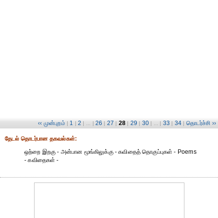
‹‹ முன்புறம்
1
2
26
27
28
29
30
33
34
தொடர்ச்சி ››
|
|
| ... |
|
|
|
|
| ... |
|
|
தேட‌ல் தொட‌ர்பான தகவ‌ல்க‌ள்:
ஒற்றை இறகு - அன்பான மூங்கிலுக்கு - கவிதைத் தொகுப்புகள் - Poems
- கவிதைகள் -