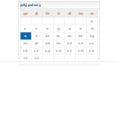
தமிழ் நாள்காட்டி
ஞா
தி்
செ
அ
வி
வெ
கா
௧
௨
௩
௪
௫
௬
௭
௮
௯
௰
௰௧
௰௨
௰௩
௰௪
௰௫
௰௬
௰௭
௰௮
௰௯
௨௰
௨௧
௨௨
௨௩
௨௪
௨௫
௨௬
௨௭
௨௮
௨௯
௩௰
௩௧