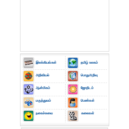
இலக்கியங்கள்
தமிழ் உலகம்
அறிவியல்
பொதுஅறிவு
ஆன்மிகம்
ஜோதிடம்
மருத்துவம்
பெண்கள்
நகைச்சுவை
கலைகள்