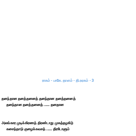
ராகம் - பாகே. தாளம் - தி.ரஏகம் - 3
தனந்தான தனத்தனனத் தனந்தான தனத்தனனத்
தனந்தான தனத்தனனத் ...... தனதான
அலங்கார முடிக்கிரணத் திரண்டாறு முகத்தழகிற்
கசைந்தாடு குழைக்கவசத் ...... திரடோளும்