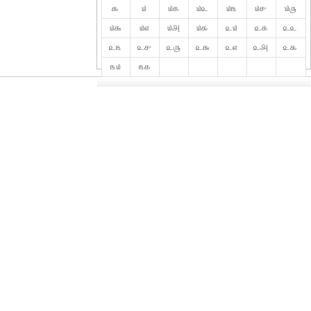
௯
௰
௰௧
௰௨
௰௩
௰௪
௰௫
௰௬
௰௭
௰௮
௰௯
௨௰
௨௧
௨௨
௨௩
௨௪
௨௫
௨௬
௨௭
௨௮
௨௯
௩௰
௩௧