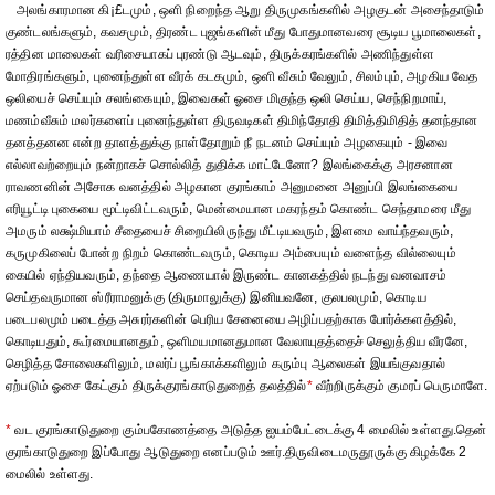
அலங்காரமான கி¡£டமும், ஒளி நிறைந்த ஆறு திருமுகங்களில் அழகுடன் அசைந்தாடும்
குண்டலங்களும், கவசமும், திரண்ட புஜங்களின் மீது போதுமானவரை சூடிய பூமாலைகள்,
ரத்தின மாலைகள் வரிசையாகப் புரண்டு ஆடவும், திருக்கரங்களில் அணிந்துள்ள
மோதிரங்களும், புனைந்துள்ள வீரக் கடகமும், ஒளி வீசும் வேலும், சிலம்பும், அழகிய வேத
ஒலியைச் செய்யும் சலங்கையும், இவைகள் ஓசை மிகுந்த ஒலி செய்ய, செந்நிறமாய்,
மணம்வீசும் மலர்களைப் புனைந்துள்ள திருவடிகள் திமிந்தோதி திமித்திமிதித் தனந்தான
தனத்தனன என்ற தாளத்துக்கு நாள்தோறும் நீ நடனம் செய்யும் அழகையும் - இவை
எல்லாவற்றையும் நன்றாகச் சொல்லித் துதிக்க மாட்டேனோ? இலங்கைக்கு அரசனான
ராவணனின் அசோக வனத்தில் அழகான குரங்காம் அனுமனை அனுப்பி இலங்கையை
எரியூட்டி புகையை மூட்டிவிட்டவரும், மென்மையான மகரந்தம் கொண்ட செந்தாமரை மீது
அமரும் லக்ஷ்மியாம் சீதையைச் சிறையிலிருந்து மீட்டியவரும், இளமை வாய்ந்தவரும்,
கருமுகிலைப் போன்ற நிறம் கொண்டவரும், கொடிய அம்பையும் வளைந்த வில்லையும்
கையில் ஏந்தியவரும், தந்தை ஆணையால் இருண்ட கானகத்தில் நடந்து வனவாசம்
செய்தவருமான ஸ்ரீராமனுக்கு (திருமாலுக்கு) இனியவனே, குலபலமும், கொடிய
படைபலமும் படைத்த அசுரர்களின் பெரிய சேனையை அழிப்பதற்காக போர்க்களத்தில்,
கொடியதும், கூர்மையானதும், ஒளிமயமானதுமான வேலாயுதத்தைச் செலுத்திய வீரனே,
செழித்த சோலைகளிலும், மலர்ப் பூங்காக்களிலும் கரும்பு ஆலைகள் இயங்குவதால்
ஏற்படும் ஓசை கேட்கும் திருக்குரங்காடுதுறைத் தலத்தில்
*
வீற்றிருக்கும் குமரப் பெருமாளே.
*
வட குரங்காடுதுறை கும்பகோணத்தை அடுத்த ஐயம்பேட்டைக்கு 4 மைலில் உள்ளது.தென்
குரங்காடுதுறை இப்போது ஆடுதுறை எனப்படும் ஊர்.திருவிடைமருதூருக்கு கிழக்கே 2
மைலில் உள்ளது.