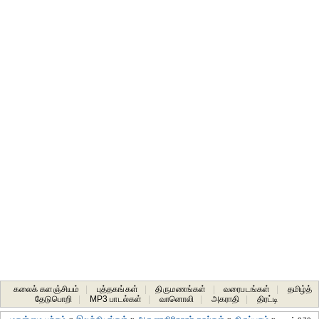
கலைக் களஞ்சியம்
|
புத்தகங்கள்
|
திருமணங்கள்
|
வரைபடங்கள்
|
தமிழ்த்
தேடுபொறி
|
MP3 பாடல்கள்
|
வானொலி
|
அகராதி
|
திரட்டி