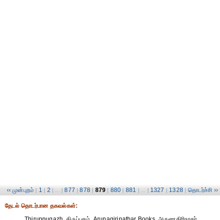
‹‹ முன்புறம்
1
2
877
878
879
880
881
1327
1328
தொடர்ச்சி ››
|
|
| ... |
|
|
|
|
| ... |
|
|
தேட‌ல் தொட‌ர்பான தகவ‌ல்க‌ள்:
Thiruppugazh, திருப்புகழ், Arunagirinathar Books, அருணகிரிநாதர்