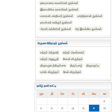
தாயுமானவ சுவாமிகள் நூல்கள்
இராமலிங்க சுவாமிகள் நூல்கள்
மகாகவி பாரதியார் நூல்கள்
பாரதிதாசன் நூல்கள்
நாமக்கல் கவிஞர் நூல்கள்
அமரர் கல்கியின் நூல்கள்
பிற இலக்கிய நூல்கள்
அருணகிரிநாதர் நூல்கள்
கந்தர் அந்தாதி
கந்தர் அலங்காரம்
கந்தர் அனுபூதி
சேவல் விருத்தம்
திருஎழுகூற்றிருக்கை
திருப்புகழ்
திருவகுப்பு
மயில் விருத்தம்
வேல் விருத்தம்
தமிழ் நாள்காட்டி
ஞா
தி்
செ
அ
வி
வெ
கா
௧
௨
௩
௪
௫
௬
௭
௮