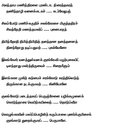
அலந்தாம மணித்திரளை புரண்டாட நிரைத்தகரத்
தணிந்தாழி வனைக்கடகச் ...... சுடர்வேலுஞ்
சிலம்போடு மணிச்சுருதிச் சலங்கோசை மிகுத்ததிரச்
சிவந்தேறி மணத்தமலர்ப் ...... புனைபாதந்
திமிந்தோதி திமித்திமிதித் தனந்தான தனத்தனனத்
தினந்தோறு நடிப்பதுமற் ...... புகல்வேனோ
இலங்கேசர் வனத்துள்வனக் குரங்கேவி யழற்புகையிட்
டிளந்தாது மலர்த்திருவைச் ...... சிறைமீளும்
இளங்காள முகிற் கடுமைச் சரங்கோடு கரத்திலெடுத்
திருங்கான நடக்குமவற் ...... கினியோனே
குலங்கோடு படைத்தசுரப் பெருஞ்சேனை யழிக்கமுனைக்
கொடுந்தாரை வெயிற்கயிலைத் ...... தொடும்வீரா
கொழுங்காவின் மலர்ப்பொழிலிற் கரும்பாலை புணர்க்குமிசைக்
குரங்காடு துறைக்குமரப் ...... பெருமாளே.