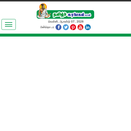
இலக்கியங்கள்
வெள்ளி, ஆகஸ்டு 07, 2026
பின்தொடர
தமிழ் உலகம்
அறிவியல்
பொதுஅறிவு
ஆன்மிகம்
ஜோதிடம்
மருத்துவம்
பெண்கள் பகுதி
நகைச்சுவை
கலையுலகம்