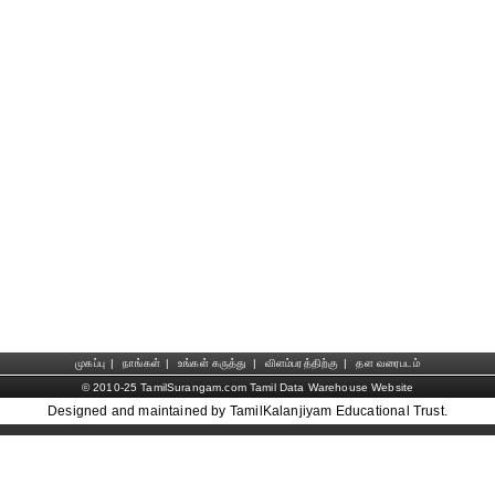
முகப்பு
|
நாங்கள்
|
உங்கள் கருத்து
|
விளம்பரத்திற்கு
|
தள வரைபடம்
© 2010-25 TamilSurangam.com Tamil Data Warehouse Website
Designed and maintained by TamilKalanjiyam Educational Trust.