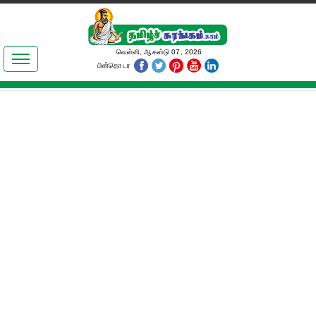
இலக்கியங்கள்
வெள்ளி, ஆகஸ்டு 07, 2026
பின்தொடர
தமிழ் உலகம்
அறிவியல்
பொதுஅறிவு
ஆன்மிகம்
ஜோதிடம்
மருத்துவம்
பெண்கள் பகுதி
நகைச்சுவை
கலையுலகம்