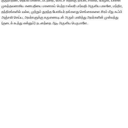
குருநாதனே, தெய்வ மங்கை, மடந்தை, மோட்ச கதிக்கு நாயகி, சங்கரி, பேரழகி, யானை
முகத்தவனாகிய கணபதியை மகனாகப் பெற்ற ஈஸ்வரி பார்வதி அருளிய பாலனே, மந்திர,
தந்திரங்களில் வல்ல, முற்றும் துறந்த யோகியர் தங்களது செங்கைகளை சிரம் மீது கூப்பி
அஞ்சலி செய்ய, அவர்களுக்கு கருணையுடன் அருள் பாலித்து அவர்களின் முன்வந்து
(குடைக் கூத்து என்னும்) நடனத்தை ஆடி அருளிய பெருமாளே.