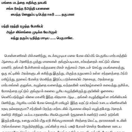
மங்கை மடந்தை கதிக்கு நாயகி
சங்க ரிசுந்த ரிஅத்தி யானனை
மைந்த னெனும்ப டிபெற்ற ஈசுரி ...... தருபாலா
மந்தி ரதந்தி ரமுத்த யோகியர்
அஞ்ச லிசெங்கை முடிக்க வேஅருள்
வந்து தரும்ப டிநித்த மாடிய ...... பெருமாளே.
பொன்னணிகள் மிக்கணிந்து, கடக்கமுடியா மலை போல விம்மிப் பெருகிய மார்பகத்தில்
ஆசையுடன் அணிந்த முத்து மாலைகள் தங்கும்படியாக, கர்வத்தைக் காட்டும் விலை
மகளிர். தங்கள் பேச்சினால் வந்தவரை மிகச் சஞ்சலம் அடையச் செய்து மயங்கவைத்து,
ஒரு கட்டிலில் அவர்களுடன் சுகித்து இருந்து, மிகுந்த நறுமணம் உள்ள சந்தனத்தை அப்பி
மகிழ்ந்து, நூலைப் போன்ற மெலிந்த இடுப்பு படுக்கையில் அசைவுற, அவர்களது
மார்பகங்கள் குலுங்க, கழுத்தை வளைத்து, வந்தவரின் வாயிதழ்களைச் சுவைத்து ருசிக்க,
மோகத்தை மூட்டும் குங்குமக் கலவை பூசிய கழுத்திலிருந்து குயிலின் ஓசையை
வெளிப்படுத்தும் விலை மகளிர் இந்த விதமாக ஆடிட, தங்கள் கழுத்திலுள்ள சங்கிலியால்
பிணித்து, அழகிய மயில் போல கொஞ்சி மகிழும் இந்த வறட்டு கர்வம் உடைய வீணிகளின்
உறவு நல்லதாகுமா? சந்திரன் பிறந்த பாற்கடலில் ஆலகால விஷம் எழுந்தபோது அதைக்
கண்டு சிறிதும் பயப்படாதவராகிய சிவபெருமான் (சூரனைக் கண்டு) மனம் நடுங்கி
இருந்தபோது, உனது மயில் மீது ஏறி சிங்கமுகாசுரன் சிரத்தை வெட்டி, தாரகாசுரன் உடலின்
அங்கங்களை அறுத்தெறிந்து, பாய்கின்ற சரபப் பக்ஷி போலச் சென்ற வேலினை உடைய