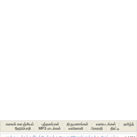
கலைக் களஞ்சியம்
|
புத்தகங்கள்
|
திருமணங்கள்
|
வரைபடங்கள்
|
தமிழ்த்
தேடுபொறி
|
MP3 பாடல்கள்
|
வானொலி
|
அகராதி
|
திரட்டி