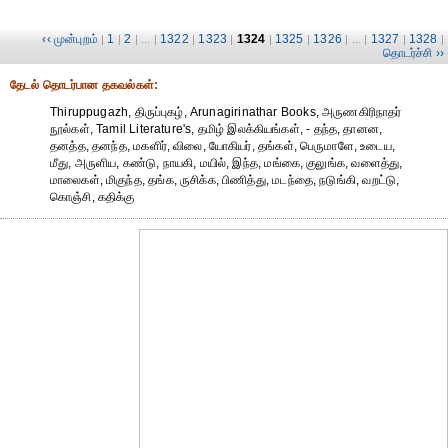
‹‹ முன்புறம்
1
2
1322
1323
1324
1325
1326
1327
1328
|
|
| ... |
|
|
|
|
| ... |
|
|
தொடர்ச்சி ››
தேட‌ல் தொட‌ர்பான தகவ‌ல்க‌ள்:
Thiruppugazh, திருப்புகழ், Arunagirinathar Books, அருணகிரிநாதர்
நூல்கள், Tamil Literature's, தமிழ் இலக்கியங்கள், - தந்த, தானன,
தனத்த, தனந்த, மகளிர், விலை, யோகியர், தங்கள், பெருமாளே, உடைய,
மீது, அருளிய, கண்டு, நாயகி, மயில், இந்த, மங்கை, குலுங்க, வளைத்து,
மாலைகள், மிகுந்த, தங்க, ருசிக்க, பிணித்து, மடந்தை, நடுங்கி, வறட்டு,
கொஞ்சி, கதிக்கு