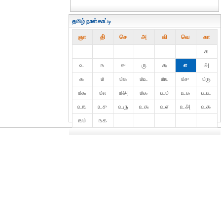
தமிழ் நாள்காட்டி
ஞா
தி்
செ
அ
வி
வெ
கா
௧
௨
௩
௪
௫
௬
௭
௮
௯
௰
௰௧
௰௨
௰௩
௰௪
௰௫
௰௬
௰௭
௰௮
௰௯
௨௰
௨௧
௨௨
௨௩
௨௪
௨௫
௨௬
௨௭
௨௮
௨௯
௩௰
௩௧