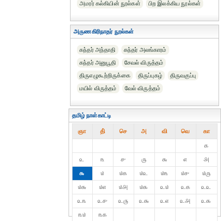
அமரர் கல்கியின் நூல்கள்
பிற இலக்கிய நூல்கள்
அருணகிரிநாதர் நூல்கள்
கந்தர் அந்தாதி
கந்தர் அலங்காரம்
கந்தர் அனுபூதி
சேவல் விருத்தம்
திருஎழுகூற்றிருக்கை
திருப்புகழ்
திருவகுப்பு
மயில் விருத்தம்
வேல் விருத்தம்
தமிழ் நாள்காட்டி
ஞா
தி்
செ
அ
வி
வெ
கா
௧
௨
௩
௪
௫
௬
௭
௮
௯
௰
௰௧
௰௨
௰௩
௰௪
௰௫
௰௬
௰௭
௰௮
௰௯
௨௰
௨௧
௨௨
௨௩
௨௪
௨௫
௨௬
௨௭
௨௮
௨௯
௩௰
௩௧