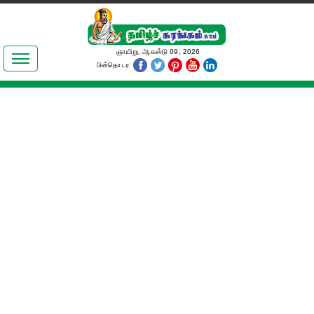
இலக்கியங்கள்
ஞாயிறு, ஆகஸ்டு 09, 2026
பின்தொடர
தமிழ் உலகம்
அறிவியல்
பொதுஅறிவு
ஆன்மிகம்
ஜோதிடம்
மருத்துவம்
பெண்கள் பகுதி
நகைச்சுவை
கலையுலகம்