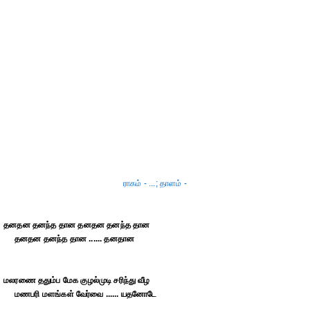
ராகம் - ...; தாளம் -
தனதன தனந்த தான தனதன தனந்த தான
தனதன தனந்த தான ...... தனதான
மலரணை ததும்ப மேக குழல்முடி சரிந்து வீழ
மணபரி மளங்கள் வேர்வை ...... யதனோடே