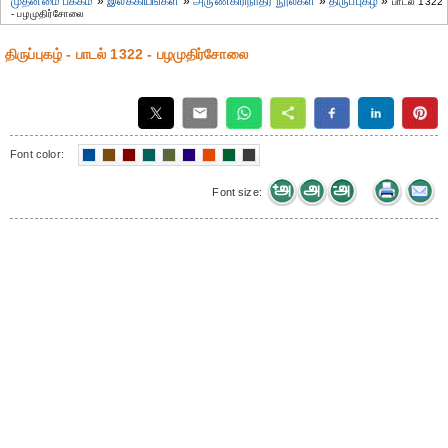
முதன்மை பக்கம்
»
இலக்கியங்கள்
»
அருணகிரிநாதர் நூல்கள்
»
திருப்புகழ்
»
பாடல் 1322
- பழமுதிர்சோலை
திருப்புகழ் - பாடல் 1322 - பழமுதிர்சோலை
Font color:
Font size: