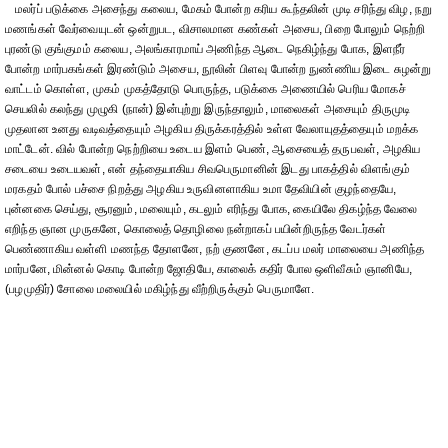
மலர்ப் படுக்கை அசைந்து கலைய, மேகம் போன்ற கரிய கூந்தலின் முடி சரிந்து விழ, நறு
மணங்கள் வேர்வையுடன் ஒன்றுபட, விசாலமான கண்கள் அசைய, பிறை போலும் நெற்றி
புரண்டு குங்குமம் கலைய, அலங்காரமாய் அணிந்த ஆடை நெகிழ்ந்து போக, இளநீர்
போன்ற மார்பகங்கள் இரண்டும் அசைய, நூலின் பிளவு போன்ற நுண்ணிய இடை சுழன்று
வாட்டம் கொள்ள, முகம் முகத்தோடு பொருந்த, படுக்கை அணையில் பெரிய மோகச்
செயலில் கலந்து முழுகி (நான்) இன்புற்று இருந்தாலும், மாலைகள் அசையும் திருமுடி
முதலான உனது வடிவத்தையும் அழகிய திருக்கரத்தில் உள்ள வேலாயுதத்தையும் மறக்க
மாட்டேன். வில் போன்ற நெற்றியை உடைய இளம் பெண், ஆசையைத் தருபவள், அழகிய
சடையை உடையவள், என் தந்தையாகிய சிவபெருமானின் இடது பாகத்தில் விளங்கும்
மரகதம் போல் பச்சை நிறத்து அழகிய உருவினளாகிய உமா தேவியின் குழந்தையே,
புன்னகை செய்து, சூரனும், மலையும், கடலும் எரிந்து போக, கையிலே திகழ்ந்த வேலை
எறிந்த ஞான முருகனே, கொலைத் தொழிலை நன்றாகப் பயின்றிருந்த வேடர்கள்
பெண்ணாகிய வள்ளி மணந்த தோளனே, நற் குணனே, கடப்ப மலர் மாலையை அணிந்த
மார்பனே, மின்னல் கொடி போன்ற ஜோதியே, காலைக் கதிர் போல ஒளிவீசும் ஞானியே,
(பழமுதிர்) சோலை மலையில் மகிழ்ந்து வீற்றிருக்கும் பெருமாளே.