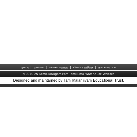
முகப்பு
|
நாங்கள்
|
உங்கள் கருத்து
|
விளம்பரத்திற்கு
|
தள வரைபடம்
© 2010-25 TamilSurangam.com Tamil Data Warehouse Website
Designed and maintained by TamilKalanjiyam Educational Trust.