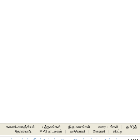
கலைக் களஞ்சியம்
|
புத்தகங்கள்
|
திருமணங்கள்
|
வரைபடங்கள்
|
தமிழ்த்
தேடுபொறி
|
MP3 பாடல்கள்
|
வானொலி
|
அகராதி
|
திரட்டி