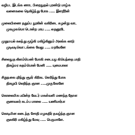
வழிபட இடங்க ணாட பிறைநுதல் புரண்டு மாழ்க
வனைகலை நெகிழ்ந்து போக ...... இளநீரின்
முலையிணை ததும்ப நூலின் வகிரிடை சுழன்று வாட
முகமுகமொ டொன்ற பாய ...... லதனூடே
முதுமயல் கலந்து மூழ்கி மகிழ்கினும் அலங்க லாடு
முடிவடிவொ டங்கை வேலு ...... மறவேனே
சிலைநுத லிளம்பெண் மோகி சடையழ கியெந்தை பாதி
திகழ்மர கதம்பொன் மேனி ...... யுமைபாலா
சிறுநகை புரிந்து சூரர் கிரிகட லெரிந்து போக
திகழயி லெறிந்த ஞான ......முருகோனே
கொலைமிக பயின்ற வேடர் மகள்வளி மணந்த தோள
குணவலர் கடம்ப மாலை ...... யணிமார்பா
கொடிமின லடைந்த சோதி மழகதிர் தவழ்ந்த ஞான
குலகிரி மகிழ்ந்து மேவு ...... பெருமாளே.