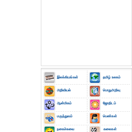
இலக்கியங்கள்
தமிழ் உலகம்
அறிவியல்
பொதுஅறிவு
ஆன்மிகம்
ஜோதிடம்
மருத்துவம்
பெண்கள்
நகைச்சுவை
கலைகள்