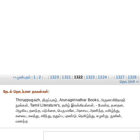
‹‹ முன்புறம்
1
2
1320
1321
1322
1323
1324
1327
1328
|
|
| ... |
|
|
|
|
| ... |
|
|
தொடர்ச்சி ››
தேட‌ல் தொட‌ர்பான தகவ‌ல்க‌ள்:
Thiruppugazh, திருப்புகழ், Arunagirinathar Books, அருணகிரிநாதர்
நூல்கள், Tamil Literature's, தமிழ் இலக்கியங்கள், - போன்ற, தனதன,
அழகிய, தனந்த, படுக்கை, பெருமாளே, அசைய, அணிந்த, மகிழ்ந்து,
கலைய, கலந்து, சரிந்து, ததும்ப, புரண்டு, நெகிழ்ந்து, சுழன்று, நூலின்,
மணந்த