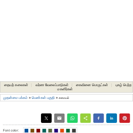
தையற் கலைகள்
|
வர்ண வேலைப்பாடுகள்
|
கைவினை பொருட்கள்
|
புகழ் பெற்ற
மகளிர்கள்
முதன்மை பக்கம்
»
பெண்கள் பகுதி
»
சமையல்
Font color: