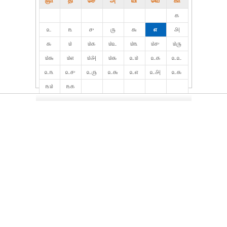
ஞா
தி்
செ
அ
வி
வெ
கா
௧
௨
௩
௪
௫
௬
௭
௮
௯
௰
௰௧
௰௨
௰௩
௰௪
௰௫
௰௬
௰௭
௰௮
௰௯
௨௰
௨௧
௨௨
௨௩
௨௪
௨௫
௨௬
௨௭
௨௮
௨௯
௩௰
௩௧