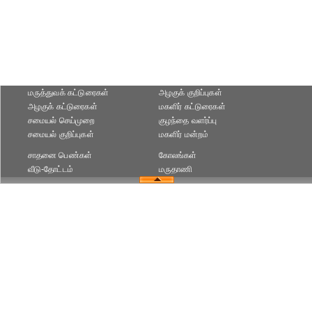
மருத்துவக் கட்டுரைகள்
அழகுக் குறிப்புகள்
அழகுக் கட்டுரைகள்
மகளிர் கட்டுரைகள்
சமையல் செய்முறை
குழந்தை வளர்ப்பு
சமையல் குறிப்புகள்
மகளிர் மன்றம்
சாதனை பெண்கள்
கோலங்கள்
வீடு-தோட்டம்
மருதாணி