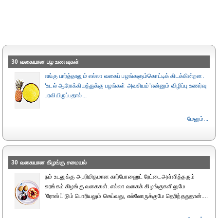
30 வகையான பழ உணவுகள்
எங்கு பார்த்தாலும் எல்லா வகைப் பழங்களும்கொட்டிக் கிடக்கின்றன.
‘உடல் ஆரோக்கியத்துக்கு பழங்கள் அவசியம்’என்னும் விழிப்பு உணர்வு
பரவியிருப்பதால்...
- மேலும்...
30 வகையான கிழங்கு சமையல்
நம் உடலுக்கு அபரிமிதமான கார்போஹைட் ரேட்டைஅள்ளித்தரும்
சுரங்கம் கிழங்கு வகைகள். எல்லா வகைக் கிழங்குகளிலுமே
‘ரோஸ்ட்’டும் பொரியலும் செய்வது, எல்லோருக்குமே தெரிந்ததுதான்....