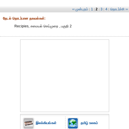
‹‹ முன்புறம்
1
2
3
4
தொடர்ச்சி ››
|
|
|
|
|
தேட‌ல் தொட‌ர்பான தகவ‌ல்க‌ள்:
Recipies, சமையல் செய்முறை , பகுதி 2
இலக்கியங்கள்
தமிழ் உலகம்