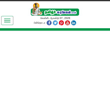
இலக்கியங்கள்
வெள்ளி, ஆகஸ்டு 07, 2026
பின்தொடர
தமிழ் உலகம்
அறிவியல்
பொதுஅறிவு
ஆன்மிகம்
ஜோதிடம்
மருத்துவம்
பெண்கள் பகுதி
நகைச்சுவை
கலையுலகம்