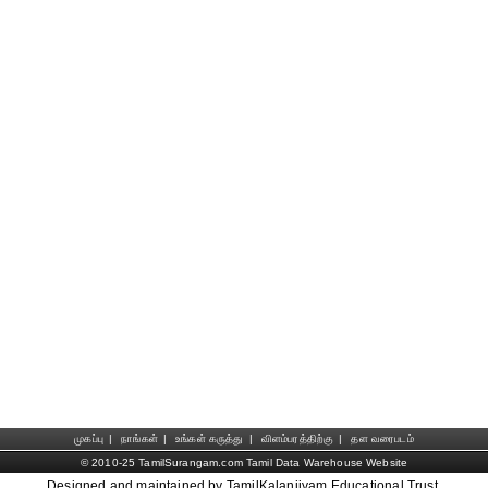
முகப்பு
|
நாங்கள்
|
உங்கள் கருத்து
|
விளம்பரத்திற்கு
|
தள வரைபடம்
© 2010-25 TamilSurangam.com Tamil Data Warehouse Website
Designed and maintained by TamilKalanjiyam Educational Trust.