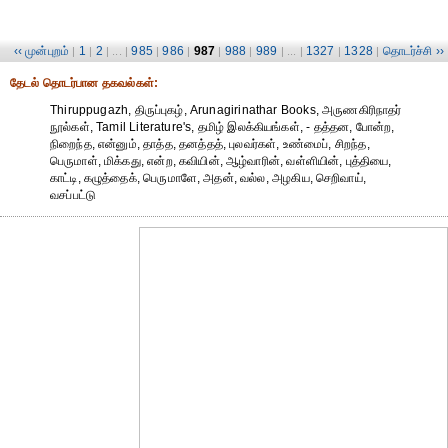
‹‹ முன்புறம்
1
2
985
986
987
988
989
1327
1328
தொடர்ச்சி ››
|
|
| ... |
|
|
|
|
| ... |
|
|
தேட‌ல் தொட‌ர்பான தகவ‌ல்க‌ள்:
Thiruppugazh, திருப்புகழ், Arunagirinathar Books, அருணகிரிநாதர்
நூல்கள், Tamil Literature's, தமிழ் இலக்கியங்கள், - தத்தன, போன்ற,
நிறைந்த, என்னும், தாத்த, தனத்தத், புலவர்கள், உண்மைப், சிறந்த,
பெருமாள், மிக்கது, என்ற, கவியின், ஆழ்வாரின், வள்ளியின், புத்தியை,
காட்டி, கழுத்தைக், பெருமாளே, அதன், வல்ல, அழகிய, செறிவாய்,
வசப்பட்டு