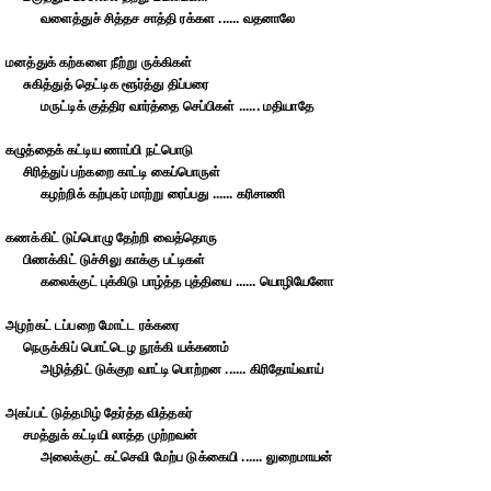
வளைத்துச் சித்தச சாத்தி ரக்கள ...... வதனாலே
மனத்துக் கற்களை நீற்று ருக்கிகள்
சுகித்துத் தெட்டிக ளூர்த்து திப்பரை
மருட்டிக் குத்திர வார்த்தை செப்பிகள் ...... மதியாதே
கழுத்தைக் கட்டிய ணாப்பி நட்பொடு
சிரித்துப் பற்கறை காட்டி கைப்பொருள்
கழற்றிக் கற்புகர் மாற்று ரைப்பது ...... கரிசாணி
கணக்கிட் டுப்பொழு தேற்றி வைத்தொரு
பிணக்கிட் டுச்சிலு காக்கு பட்டிகள்
கலைக்குட் புக்கிடு பாழ்த்த புத்தியை ...... யொழியேனோ
அழற்கட் டப்பறை மோட்ட ரக்கரை
நெருக்கிப் பொட்டெழ நூக்கி யக்கணம்
அழித்திட் டுக்குற வாட்டி பொற்றன ...... கிரிதோய்வாய்
அகப்பட் டுத்தமிழ் தேர்த்த வித்தகர்
சமத்துக் கட்டியி லாத்த முற்றவன்
அலைக்குட் கட்செவி மேற்ப டுக்கையி ...... லுறைமாயன்