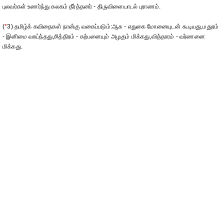
புலவர்கள் உணர்ந்து கலகம் தீர்த்தனர் - திருவிளையாடல் புராணம்.
(
*
3) தமிழ்க் கவிதைகள் நான்கு வகைப்படும்:ஆசு - எதுகை மோனையுடன் கூடியது,மதுரம்
- இனிமை வாய்ந்தது,சித்திரம் - கற்பனையும் அழகும் மிக்கது,வித்தாரம் - வர்ணனை
மிக்கது.