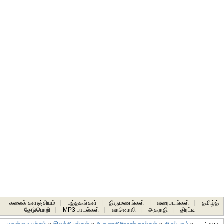
கலைக் களஞ்சியம்
|
புத்தகங்கள்
|
திருமணங்கள்
|
வரைபடங்கள்
|
தமிழ்த்
தேடுபொறி
|
MP3 பாடல்கள்
|
வானொலி
|
அகராதி
|
திரட்டி