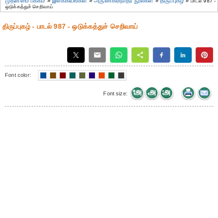
முதன்மை பக்கம்
»
இலக்கியங்கள்
»
அருணகிரிநாதர் நூல்கள்
»
திருப்புகழ்
»
பாடல் 987 -
ஒடுக்கத்துச் செறிவாய்
திருப்புகழ் - பாடல் 987 - ஒடுக்கத்துச் செறிவாய்
Font color:
Font size: