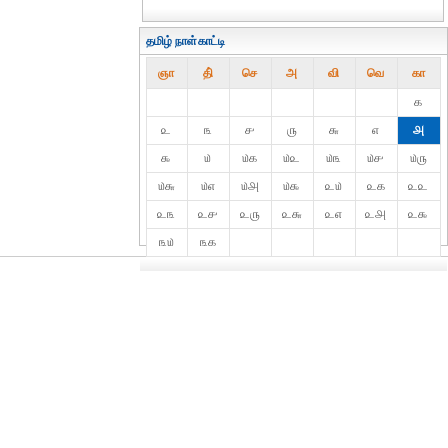
தமிழ் நாள்காட்டி
ஞா
தி்
செ
அ
வி
வெ
கா
௧
௨
௩
௪
௫
௬
௭
௮
௯
௰
௰௧
௰௨
௰௩
௰௪
௰௫
௰௬
௰௭
௰௮
௰௯
௨௰
௨௧
௨௨
௨௩
௨௪
௨௫
௨௬
௨௭
௨௮
௨௯
௩௰
௩௧