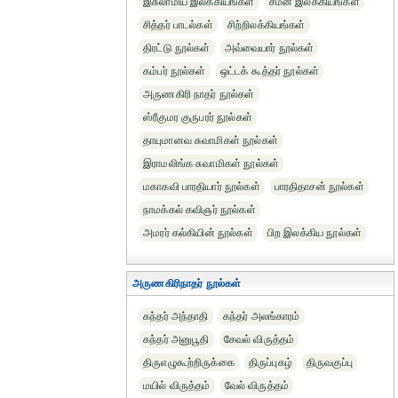
இசுலாமிய இலக்கியங்கள்
சமன இலக்கியங்கள்
சித்தர் பாடல்கள்
சிற்றிலக்கியங்கள்
திரட்டு நூல்கள்
அவ்வையார் நூல்கள்
கம்பர் நூல்கள்
ஒட்டக் கூத்தர் நூல்கள்
அருணகிரி நாதர் நூல்கள்
ஸ்ரீகுமர குருபரர் நூல்கள்
தாயுமானவ சுவாமிகள் நூல்கள்
இராமலிங்க சுவாமிகள் நூல்கள்
மகாகவி பாரதியார் நூல்கள்
பாரதிதாசன் நூல்கள்
நாமக்கல் கவிஞர் நூல்கள்
அமரர் கல்கியின் நூல்கள்
பிற இலக்கிய நூல்கள்
அருணகிரிநாதர் நூல்கள்
கந்தர் அந்தாதி
கந்தர் அலங்காரம்
கந்தர் அனுபூதி
சேவல் விருத்தம்
திருஎழுகூற்றிருக்கை
திருப்புகழ்
திருவகுப்பு
மயில் விருத்தம்
வேல் விருத்தம்