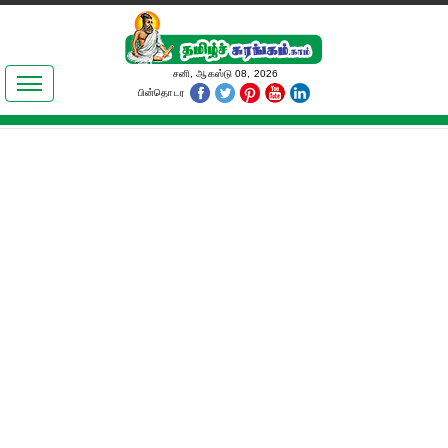
இலக்கியங்கள்
சனி, ஆகஸ்டு 08, 2026
பின்தொடர
தமிழ் உலகம்
அறிவியல்
பொதுஅறிவு
ஆன்மிகம்
ஜோதிடம்
மருத்துவம்
பெண்கள் பகுதி
நகைச்சுவை
கலையுலகம்