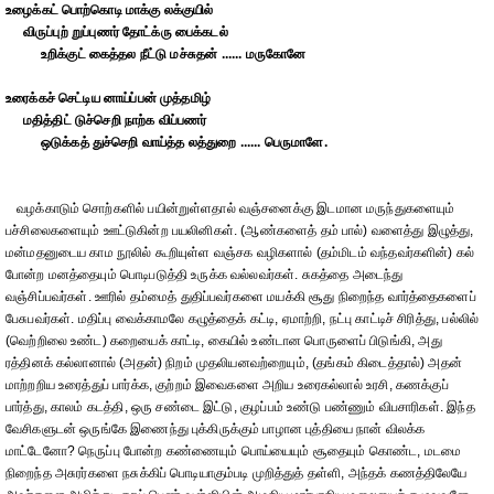
உழைக்கட் பொற்கொடி மாக்கு லக்குயில்
விருப்புற் றுப்புணர் தோட்க்ரு பைக்கடல்
உறிக்குட் கைத்தல நீட்டு மச்சுதன் ...... மருகோனே
உரைக்கச் செட்டிய னாய்ப்பன் முத்தமிழ்
மதித்திட் டுச்செறி நாற்க விப்பணர்
ஒடுக்கத் துச்செறி வாய்த்த லத்துறை ...... பெருமாளே.
வழக்காடும் சொற்களில் பயின்றுள்ளதால் வஞ்சனைக்கு இடமான மருந்துகளையும்
பச்சிலைகளையும் ஊட்டுகின்ற பயலினிகள். (ஆண்களைத் தம் பால்) வளைத்து இழுத்து,
மன்மதனுடைய காம நூலில் கூறியுள்ள வஞ்சக வழிகளால் (தம்மிடம் வந்தவர்களின்) கல்
போன்ற மனத்தையும் பொடிபடுத்தி உருக்க வல்லவர்கள். சுகத்தை அடைந்து
வஞ்சிப்பவர்கள். ஊரில் தம்மைத் துதிப்பவர்களை மயக்கி சூது நிறைந்த வார்த்தைகளைப்
பேசுபவர்கள். மதிப்பு வைக்காமலே கழுத்தைக் கட்டி, ஏமாற்றி, நட்பு காட்டிச் சிரித்து, பல்லில்
(வெற்றிலை உண்ட) கறையைக் காட்டி, கையில் உண்டான பொருளைப் பிடுங்கி, அது
ரத்தினக் கல்லானால் (அதன்) நிறம் முதலியனவற்றையும், (தங்கம் கிடைத்தால்) அதன்
மாற்றறிய உரைத்துப் பார்க்க, குற்றம் இவைகளை அறிய உரைகல்லால் உரசி, கணக்குப்
பார்த்து, காலம் கடத்தி, ஒரு சண்டை இட்டு, குழப்பம் உண்டு பண்ணும் விபசாரிகள். இந்த
வேசிகளுடன் ஒருங்கே இணைந்து புக்கிருக்கும் பாழான புத்தியை நான் விலக்க
மாட்டேனோ? நெருப்பு போன்ற கண்ணையும் பொய்யையும் சூதையும் கொண்ட, மடமை
நிறைந்த அசுரர்களை நசுக்கிப் பொடியாகும்படி முறித்துத் தள்ளி, அந்தக் கணத்திலேயே