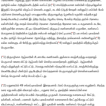
அவர்களை அழித்து, குறப் பெண் வள்ளியின் அழகிய மார்பாகிய மலையைத் தழுவுவனே,
தமிழில் வல்ல அறிஞர்களிடத்தில் வசப்பட்டு(
*
1) சாமர்த்தியமான கவியின் ஈற்றடியிலுள்ள
இறுதிப் பொருளில் விருப்பம் கொண்டவனும், கடலில் (ஆதி சேஷன் என்னும்) பாம்பின் மேல்
படுக்கை கொண்டிருக்கும் மாயனுமாகிய திருமாலுக்கு (முனிவர் உருவில் வந்தபோது)
(லக்ஷ்மியாகிய) மானின் இடத்தே பிறந்த அழகிய கொடி போன்ற சிறந்த குயில் அனைய
வள்ளியின் மீது காதல் கொண்டு அவளை அணைந்த தோளை உடைய கருணைக் கடலே,
உறிக்குள்ளே கையை நீட்டிய (வெண்ணெய் திருடிய) கண்ணனின் மருகனே, உண்மைப்
பொருளைத் தெரிவிக்க (ருத்திர சன்மன் என்னும்) செட்டியாக(
*
2) பல சங்கப் புலவர்கள்
கூறிய தமிழ்ப் பொருள்களை ஆராய்ந்து மதித்து, நிறைந்த நால்வகைக் கவிகளிலும்(
*
3)
வல்ல கவிகளுடன் சேர்ந்து, ஒடுக்கத்து செறிவாய்(
*
4) என்னும் தலத்தில் வீற்றிருக்கும்
பெருமாளே.
(
*
1) திருமழிசை ஆழ்வாரின் சீடனாகிய கணிகண்டனுக்காக காஞ்சீபுரத்து வரதராஜப்
பெருமாள் ஊரை விட்டு ஆழ்வார் பின் சென்ற வரலாற்றைக் குறிக்கும். ஆழ்வாரின்
விருப்பத்துக்குக் கட்டுப்பட்டு, அவரது கவியின் ஈற்றடியில் வசப்பட்டு, காஞ்சியிலிருந்து
வெளியேறியும் மீண்டும் குடியேறியும் செய்ததனால் பெருமாளுக்குச் சொன்னவண்ணம்
செய்த பெருமாள் என்ற பெயர் ஏற்பட்டது.
(
*
2) மதுரையில் 49 சங்கப்புலவர்கள் இறையனார் அகப் பொருளுக்கு உரை எழுதினர். சிறந்த
உரை எது என்பதில் விவாதம் ஏற்பட, மதுரை செட்டி குலத்தில் ஊமைப்பிள்ளை
ருத்திரசன்மன் என்ற பெயரில் அவதரித்த முருகன் அனைவரது உரையையும் கேட்டு,
நக்கீரன், கபிலன், பரணன் ஆகிய புலவர்களின் உரைகளைக் கேட்கும்போது மட்டும்
வியப்பையும், கண்ணீரையும் காட்ட, இம் மூவரின் உரையே உண்மைப் பொருள் என்று