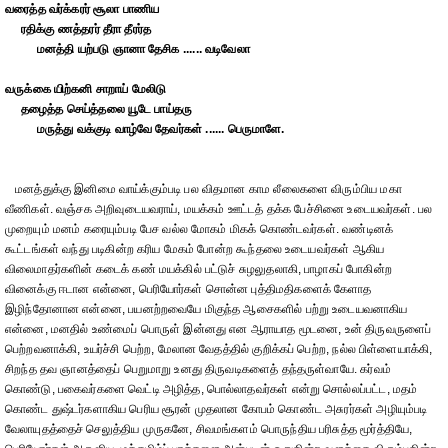
வரைத்த வர்க்கரர் சூலா பாணிய
ரதிக்கு ணத்தரர் தீரா தீரர்த
மனத்தி யற்படு ஞானா தேசிக ...... வடிவேலா
வருக்கை யிற்கனி சாறாய் மேலிடு
தழைத்த செய்த்தலை யூடே பாய்தரு
மருத்து வக்குடி வாழ்வே தேவர்கள் ...... பெருமாளே.
மனத்துக்கு இனிமை வாய்க்கும்படி பல விதமான காம லீலைகளை விரும்பிய மகா
வீணிகள். வஞ்சக அறிவுடையவராய், மயக்கம் ஊட்டத் தக்க பேச்சினை உடையவர்கள். பல
முறையும் மனம் கரையும்படி பேச வல்ல மோகம் மிகக் கொண்டவர்கள். வண்டினக்
கூட்டங்கள் வந்து படிகின்ற கரிய மேகம் போன்ற கூந்தலை உடையவர்கள் ஆகிய
விலைமாதர்களின் கடைக் கண் மயக்கில் பட்டுச் சுழலுதலாகி, பாழாகப் போகின்ற
வினைக்கு ஈடான என்னை, பெரியோர்கள் சொன்ன புத்திமதிகளைக் கேளாத
இழிந்தோனான என்னை, பயனற்றவையே மிகுந்த ஆசைகளில் பற்று உடையவனாகிய
என்னை, மனதில் உண்மைப் பொருள் இன்னது என ஆராயாத மூடனை, உன் திருவருளைப்
பெற்றவனாக்கி, உயர்ச்சி பெற்ற, மேலான வேதத்தில் குறிக்கப் பெற்ற, நல்ல பிள்ளையாக்கி,
சிறந்த தவ ஞானத்தைப் பெறுமாறு உனது திருவடிகளைத் தந்தருள்வாயே. கர்வம்
கொண்டு, பகைவர்களை வெட்டி அழித்த, பொல்லாதவர்கள் என்று சொல்லப்பட்ட, மதம்
கொண்ட துஷ்டர்களாகிய பெரிய சூரன் முதலான கோபம் கொண்ட அசுரர்கள் அழியும்படி
வேலாயுதத்தைச் செலுத்திய முருகனே, சிவமங்களம் பொருந்திய பரிசுத்த மூர்த்தியே,