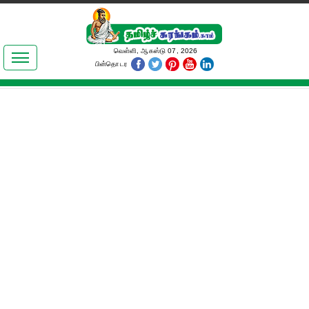
இலக்கியங்கள்
வெள்ளி, ஆகஸ்டு 07, 2026
பின்தொடர
தமிழ் உலகம்
அறிவியல்
பொதுஅறிவு
ஆன்மிகம்
ஜோதிடம்
மருத்துவம்
பெண்கள் பகுதி
நகைச்சுவை
கலையுலகம்