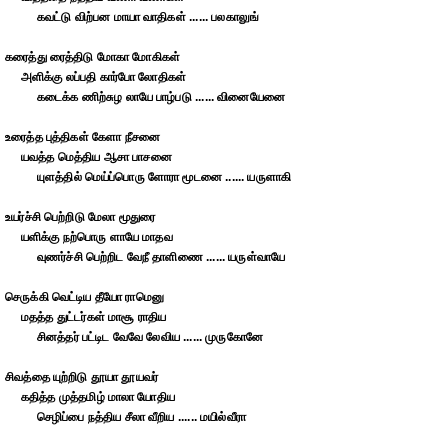
கவட்டு விற்பன மாயா வாதிகள் ...... பலகாலுங்
கரைத்து ரைத்திடு மோகா மோகிகள்
அளிக்கு லப்பதி கார்போ லோதிகள்
கடைக்க ணிற்சுழ லாயே பாழ்படு ...... வினையேனை
உரைத்த புத்திகள் கேளா நீசனை
யவத்த மெத்திய ஆசா பாசனை
யுளத்தில் மெய்ப்பொரு ளோரா மூடனை ...... யருளாகி
உயர்ச்சி பெற்றிடு மேலா மூதுரை
யளிக்கு நற்பொரு ளாயே மாதவ
வுணர்ச்சி பெற்றிட வேநீ தாளிணை ...... யருள்வாயே
செருக்கி வெட்டிய தீயோ ராமெனு
மதத்த துட்டர்கள் மாசூ ராதிய
சினத்தர் பட்டிட வேவே லேவிய ...... முருகோனே
சிவத்தை யுற்றிடு தூயா தூயவர்
கதித்த முத்தமிழ் மாலா யோதிய
செழிப்பை நத்திய சீலா வீறிய ...... மயில்வீரா