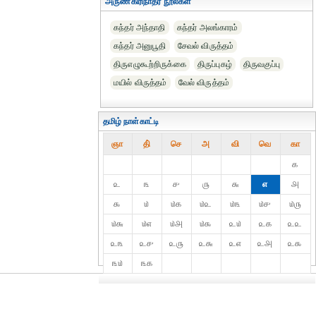
அருணகிரிநாதர் நூல்கள்
கந்தர் அந்தாதி
கந்தர் அலங்காரம்
கந்தர் அனுபூதி
சேவல் விருத்தம்
திருஎழுகூற்றிருக்கை
திருப்புகழ்
திருவகுப்பு
மயில் விருத்தம்
வேல் விருத்தம்
தமிழ் நாள்காட்டி
ஞா
தி்
செ
அ
வி
வெ
கா
௧
௨
௩
௪
௫
௬
௭
௮
௯
௰
௰௧
௰௨
௰௩
௰௪
௰௫
௰௬
௰௭
௰௮
௰௯
௨௰
௨௧
௨௨
௨௩
௨௪
௨௫
௨௬
௨௭
௨௮
௨௯
௩௰
௩௧