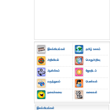
இலக்கியங்கள்
தமிழ் உலகம்
அறிவியல்
பொதுஅறிவு
ஆன்மிகம்
ஜோதிடம்
மருத்துவம்
பெண்கள்
நகைச்சுவை
கலைகள்
இலக்கியங்கள்