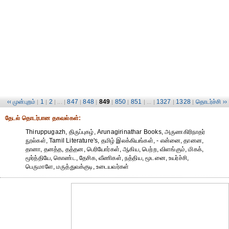
‹‹ முன்புறம்
1
2
847
848
849
850
851
1327
1328
தொடர்ச்சி ››
|
|
| ... |
|
|
|
|
| ... |
|
|
தேட‌ல் தொட‌ர்பான தகவ‌ல்க‌ள்:
Thiruppugazh, திருப்புகழ், Arunagirinathar Books, அருணகிரிநாதர்
நூல்கள், Tamil Literature's, தமிழ் இலக்கியங்கள், - என்னை, தானன,
தானா, தனத்த, தத்தன, பெரியோர்கள், ஆகிய, பெற்ற, விளங்கும், மிகக்,
மூர்த்தியே, கொண்ட, தேசிக, வீணிகள், நத்திய, மூடனை, உயர்ச்சி,
பெருமாளே, மருத்துவக்குடி, உடையவர்கள்