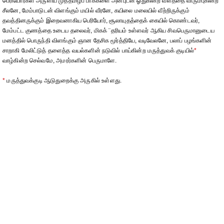
பெரியோர்கள் அருளிய முத்தமிழ்ப் பாக்களை அன்புடன் ஓதுகின்ற வளத்தை விரும்புகின்ற
சீலனே, மேம்பாடுடன் விளங்கும் மயில் வீரனே, கயிலை மலையில் வீற்றிருக்கும்
தவத்தினருக்கும் இறைவனாகிய பெரியோர், சூலாயுதத்தைக் கையில் கொண்டவர்,
மேம்பட்ட குணத்தை உடைய தலைவர், மிகக் ¨தரியம் உள்ளவர் ஆகிய சிவபெருமானுடைய
மனத்தில் பொருந்தி விளங்கும் ஞான தேசிக மூர்த்தியே, வடிவேலனே, பலாப் பழங்களின்
சாறாகி மேலிட்டுத் தளைத்த வயல்களின் நடுவில் பாய்கின்ற மருத்துவக் குடியில்
*
வாழ்கின்ற செல்வமே, அமரர்களின் பெருமாளே.
*
மருத்துவக்குடி ஆடுதுறைக்கு அருகில் உள்ளது.