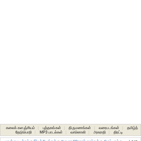
கலைக் களஞ்சியம்
|
புத்தகங்கள்
|
திருமணங்கள்
|
வரைபடங்கள்
|
தமிழ்த்
தேடுபொறி
|
MP3 பாடல்கள்
|
வானொலி
|
அகராதி
|
திரட்டி