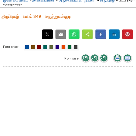
முதன்மை பக்கம்
»
இலக்கியங்கள்
»
அருணகிரிநாதர் நூல்கள்
»
திருப்புகழ்
»
பாடல் 849 -
மருத்துவக்குடி
திருப்புகழ் - பாடல் 849 - மருத்துவக்குடி
Font color:
Font size: