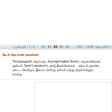
‹‹ முன்புறம்
1
2
82
83
84
85
86
1327
1328
தொடர்ச்சி ››
|
|
| ... |
|
|
|
|
| ... |
|
|
தேட‌ல் தொட‌ர்பான தகவ‌ல்க‌ள்:
Thiruppugazh, திருப்புகழ், Arunagirinathar Books, அருணகிரிநாதர்
நூல்கள், Tamil Literature's, தமிழ் இலக்கியங்கள், - தந்த, பெருமாளே,
உடைய, விளங்கும், இன்பம், சென்று, தங்கள், வந்து, திருச்செந்தூர்,
மென்று