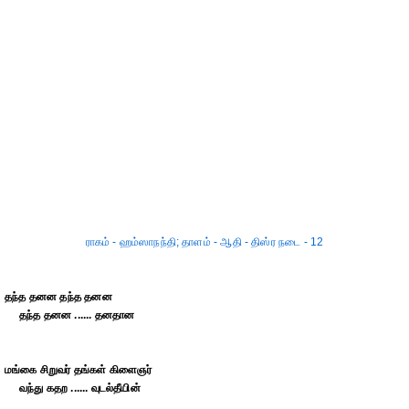
ராகம் - ஹம்ஸாநந்தி; தாளம் - ஆதி - திஸ்ர நடை - 12
தந்த தனன தந்த தனன
தந்த தனன ...... தனதான
மங்கை சிறுவர் தங்கள் கிளைஞர்
வந்து கதற ...... வுடல்தீயின்