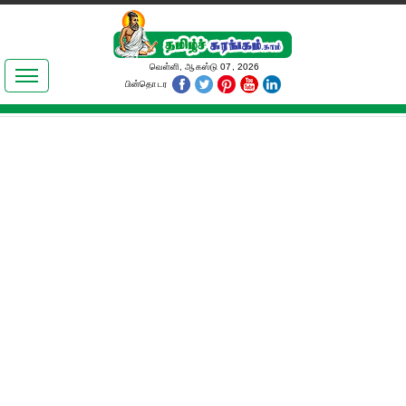
இலக்கியங்கள்
வெள்ளி, ஆகஸ்டு 07, 2026
பின்தொடர
தமிழ் உலகம்
அறிவியல்
பொதுஅறிவு
ஆன்மிகம்
ஜோதிடம்
மருத்துவம்
பெண்கள் பகுதி
நகைச்சுவை
கலையுலகம்