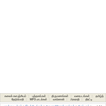
கலைக் களஞ்சியம்
|
புத்தகங்கள்
|
திருமணங்கள்
|
வரைபடங்கள்
|
தமிழ்த்
தேடுபொறி
|
MP3 பாடல்கள்
|
வானொலி
|
அகராதி
|
திரட்டி