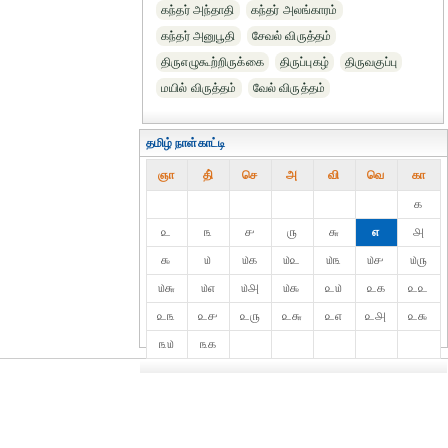
கந்தர் அந்தாதி
கந்தர் அலங்காரம்
கந்தர் அனுபூதி
சேவல் விருத்தம்
திருஎழுகூற்றிருக்கை
திருப்புகழ்
திருவகுப்பு
மயில் விருத்தம்
வேல் விருத்தம்
தமிழ் நாள்காட்டி
ஞா
தி்
செ
அ
வி
வெ
கா
௧
௨
௩
௪
௫
௬
௭
௮
௯
௰
௰௧
௰௨
௰௩
௰௪
௰௫
௰௬
௰௭
௰௮
௰௯
௨௰
௨௧
௨௨
௨௩
௨௪
௨௫
௨௬
௨௭
௨௮
௨௯
௩௰
௩௧