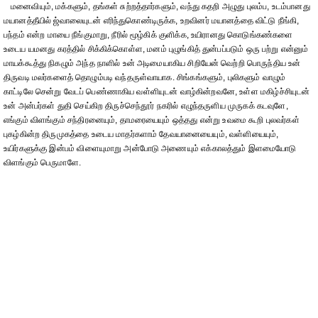
மனைவியும், மக்களும், தங்கள் சுற்றத்தார்களும், வந்து கதறி அழுது புலம்ப, உடம்பானது
மயானத்தீயில் ஜ்வாலையுடன் எரிந்துகொண்டிருக்க, உறவினர் மயானத்தை விட்டு நீங்கி,
பந்தம் என்ற மாயை நீங்குமாறு, நீரில் மூழ்கிக் குளிக்க, உயிரானது கொடுங்கண்களை
உடைய யமனது கரத்தில் சிக்கிக்கொள்ள, மனம் புழுங்கித் துன்பப்படும் ஒரு பற்று என்னும்
மாயக்கூத்து நிகழும் அந்த நாளில் உன் அடிமையாகிய சிறியேன் வெற்றி பொருந்திய உன்
திருவடி மலர்களைத் தொழும்படி வந்தருள்வாயாக. சிங்கங்களும், புலிகளும் வாழும்
காட்டிலே சென்று வேடப் பெண்ணாகிய வள்ளியுடன் வாழ்கின்றவனே, உள்ள மகிழ்ச்சியுடன்
உன் அன்பர்கள் துதி செய்கிற திருச்செந்தூர் நகரில் எழுந்தருளிய முருகக் கடவுளே,
எங்கும் விளங்கும் சந்திரனையும், தாமரையையும் ஒத்தது என்று உவமை கூறி புலவர்கள்
புகழ்கின்ற திருமுகத்தை உடைய மாதர்களாம் தேவயானையையும், வள்ளியையும்,
உயிர்களுக்கு இன்பம் விளையுமாறு அன்போடு அணையும் எக்காலத்தும் இளமையோடு
விளங்கும் பெருமாளே.