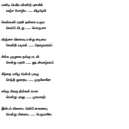
மண்டி யெரிய விண்டு புனலில்
வஞ்ச மொழிய ...... விழஆவி
வெங்கண் மறலி தன்கை மருவ
வெம்பி யிடறு ...... மொருபாச
விஞ்சை விளைவு மன்று னடிமை
வென்றி யடிகள் ...... தொழவாராய்
சிங்க முழுவை தங்கு மடவி
சென்று மறமி ...... னுடன்வாழ்வாய்
சிந்தை மகிழ அன்பர் புகழு
செந்தி லுறையு ...... முருகோனே
எங்கு மிலகு திங்கள் கமல
மென்று புகலு ...... முகமாதர்
இன்பம் விளைய அன்பி னணையு
மென்று மிளைய ...... பெருமாளே.