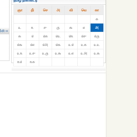
தமிழ் நாள்காட்டி
ஞா
தி்
செ
அ
வி
வெ
கா
௧
௨
௩
௪
௫
௬
௭
௮
்சி ››
௯
௰
௰௧
௰௨
௰௩
௰௪
௰௫
௰௬
௰௭
௰௮
௰௯
௨௰
௨௧
௨௨
௨௩
௨௪
௨௫
௨௬
௨௭
௨௮
௨௯
௩௰
௩௧