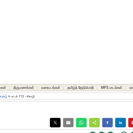
்கள்
|
திருமணங்கள்
|
வரைபடங்கள்
|
தமிழ்த் தேடுபொறி
|
MP3 பாடல்கள்
|
வ
்புகழ்
»
பாடல் 772 - சீகாழி