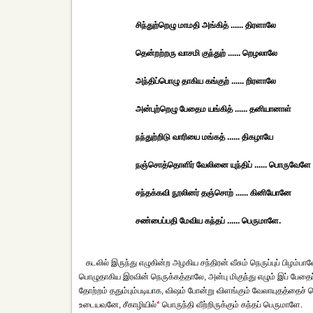
சிந்துற்றெழு மாமதி அங்கித் ...... திரளாலே
தென்றற்றரு வாசமி குந்துற் ...... றெழலாலே
அந்திப்பொழு தாகிய கங்குற் ...... றிரளாலே
அன்புற்றெழு பேதைம யங்கித் ...... தனியானாள்
நந்துற்றிடு வாரியை மங்கத் ...... திகழாயே
நஞ்சொத்தொளிர் வேலினை யுந்திப் ...... பொருவேளே
சந்தக்கவி நூலினர் தஞ்சொற் ...... கினியோனே
சண்பைப்பதி மேவிய கந்தப் ...... பெருமாளே.
கடலில் இருந்து எழுகின்ற அழகிய சந்திரன் வீசும் நெருப்புப் பிழம
பொழுதாகிய இரவின் நெருக்கத்தாலே, அன்பு மிகுந்து எழும் இப் பேதை
தோற்றம் ததும்பும்படியாக, விஷம் போன்று விளங்கும் வேலாயுதத்தைச் ச
உடையவனே, சீகாழியில்
*
பொருந்தி வீற்றிருக்கும் கந்தப் பெருமாளே.