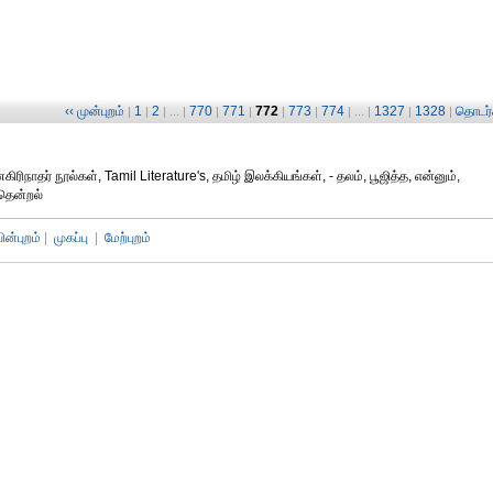
‹‹ முன்புறம்
1
2
770
771
772
773
774
1327
1328
தொடர்ச
|
|
| ... |
|
|
|
|
| ... |
|
|
ிநாதர் நூல்கள், Tamil Literature's, தமிழ் இலக்கியங்கள், - தலம், பூஜித்த, என்னும்,
 தென்றல்
பின்புறம்
|
முகப்பு
|
மேற்புறம்