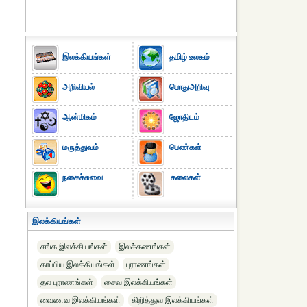
இலக்கியங்கள்
தமிழ் உலகம்
அறிவியல்
பொதுஅறிவு
ஆன்மிகம்
ஜோதிடம்
மருத்துவம்
பெண்கள்
நகைச்சுவை
கலைகள்
இலக்கியங்கள்
சங்க இலக்கியங்கள்
இலக்கணங்கள்
காப்பிய இலக்கியங்கள்
புராணங்கள்
தல புராணங்கள்
சைவ இலக்கியங்கள்
வைணவ இலக்கியங்கள்
கிறித்துவ இலக்கியங்கள்