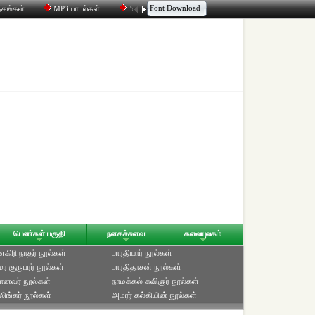
Font Download
தகங்கள்
MP3 பாடல்கள்
மின்னஞ்சல்
திரட்டி
உரையாடல்
பெண்கள் பகுதி
நகைச்சுவை
கலையுலகம்
ிரி நாதர் நூல்கள்
பாரதியார் நூல்கள்
ுமர குருபரர் நூல்கள்
பாரதிதாசன் நூல்கள்
ானவர் நூல்கள்
நாமக்கல் கவிஞர் நூல்கள்
ிங்கர் நூல்கள்
அமரர் கல்கியின் நூல்கள்