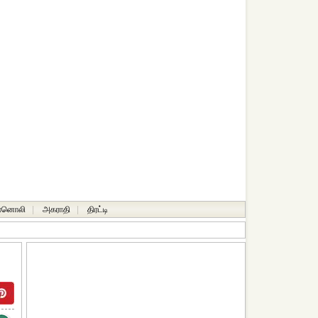
ானொலி
|
அகராதி
|
திரட்டி