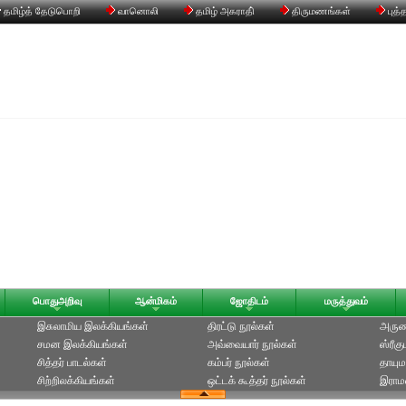
தமிழ்த் தேடுபொறி
வானொலி
தமிழ் அகராதி்
திருமணங்கள்
புத்
பொதுஅறிவு
ஆன்மிகம்
ஜோதிடம்
மருத்துவம்
இசுலாமிய இலக்கியங்கள்
திரட்டு நூல்கள்
அருணக
சமன இலக்கியங்கள்
அவ்வையார் நூல்கள்
ஸ்ரீக
சித்தர் பாடல்கள்
கம்பர் நூல்கள்
தாயும
சிற்றிலக்கியங்கள்
ஒட்டக் கூத்தர் நூல்கள்
இராமல