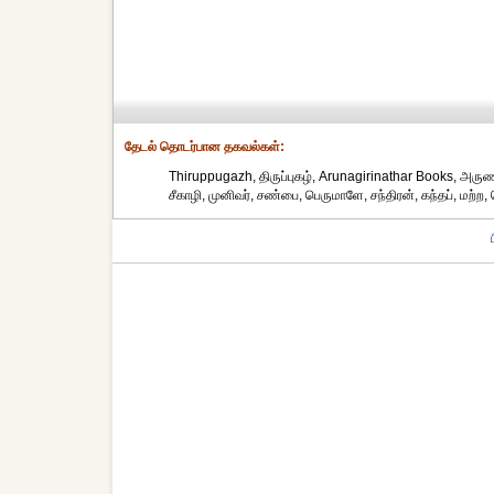
தேட‌ல் தொட‌ர்பான தகவ‌ல்க‌ள்:
Thiruppugazh, திருப்புகழ், Arunagirinathar Books, அருணகிர
சீகாழி, முனிவர், சண்பை, பெருமாளே, சந்திரன், கந்தப், மற்ற,