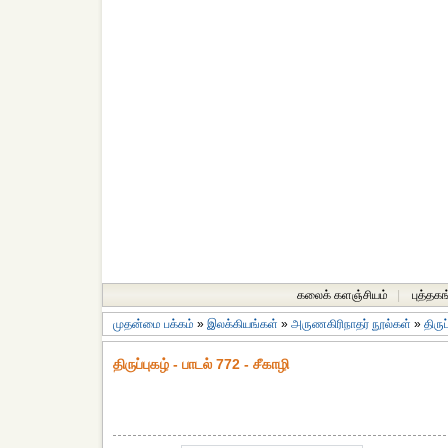
கலைக் களஞ்சியம்
|
புத்தகங
முதன்மை பக்கம்
»
இலக்கியங்கள்
»
அருணகிரிநாதர் நூல்கள்
»
திருப
திருப்புகழ் - பாடல் 772 - சீகாழி