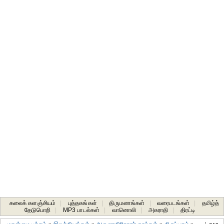
கலைக் களஞ்சியம்
|
புத்தகங்கள்
|
திருமணங்கள்
|
வரைபடங்கள்
|
தமிழ்த்
தேடுபொறி
|
MP3 பாடல்கள்
|
வானொலி
|
அகராதி
|
திரட்டி