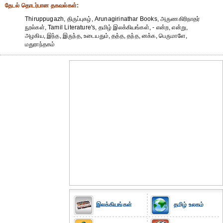
தேட‌ல் தொட‌ர்பான தகவ‌ல்க‌ள்:
Thiruppugazh, திருப்புகழ், Arunagirinathar Books, அருணகிரிநாதர்
நூல்கள், Tamil Literature's, தமிழ் இலக்கியங்கள், - என்ற, என்று,
அழகிய, இந்த, இருந்த, உடையதும், தத்த, தந்த, னக்க, பெருமாளே,
மதுராந்தகம்
இலக்கியங்கள்
தமிழ் உலகம்