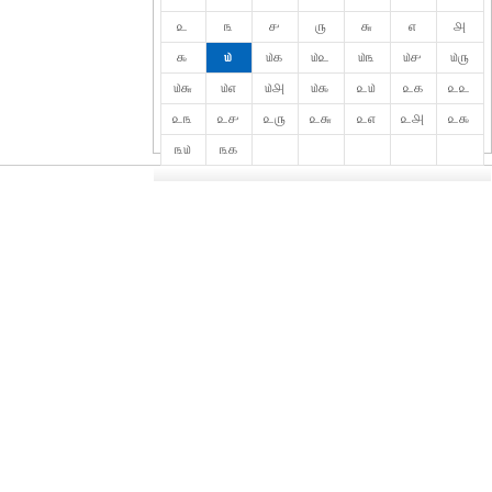
௨
௩
௪
௫
௬
௭
௮
௯
௰
௰௧
௰௨
௰௩
௰௪
௰௫
௰௬
௰௭
௰௮
௰௯
௨௰
௨௧
௨௨
௨௩
௨௪
௨௫
௨௬
௨௭
௨௮
௨௯
௩௰
௩௧