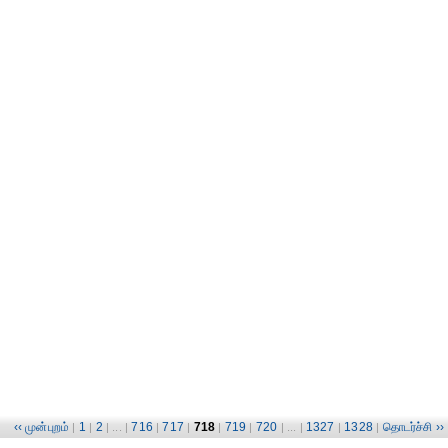
‹‹ முன்புறம்
1
2
716
717
718
719
720
1327
1328
தொடர்ச்சி ››
|
|
| ... |
|
|
|
|
| ... |
|
|