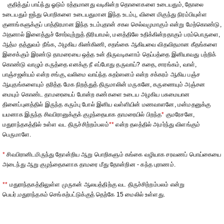
குதித்துப் பாய்ந்து ஓடும் ரத்தமானது வடிகின்ற தொளைகளை உடையதும், தோலை
உடையதும் ஐந்து பொறிகளை உடையதுமான இந்த உடம்பு, வினை மிகுந்து நிரம்பியுள்ள
குணங்களுக்குப் பாத்திரமான இந்த உடம்புதான் சகல செல்வமுமாகும் என்று மேற்கொண்டு,
அதனால் இளைத்துச் சோர்வுற்றுத் திரியாமல், மனத்திலே உதிக்கின்றதாகும் பரம்பொருளை,
ஆத்ம தத்துவம் நீங்க, அழகிய கிண்கிணி, சதங்கை ஆகியவை விதவிதமான கீதங்களை
இசைக்கும் இரண்டு தாமரையை ஒத்த உன் திருவடிகளாம் தெப்பத்தை இனியாவது பற்றிக்
கொண்டு வாழும் கருத்தை எனக்கு நீ எப்போது தருவாய்? கதை, சாரங்கம், வாள்,
பாஞ்சஜன்யம் என்ற சங்கு, வலிமை வாய்ந்த சுதர்ஸனம் என்ற சக்கரம் ஆகிய பஞ்ச
ஆயுதங்களையும் தரித்த மேக நிறத்துத் திருமாலின் மருகனே, கருணையும் அஞ்சன
மையும் கொண்ட தாமரையைப் போன்ற கண்களை உடைய அழகிய பசுமையான
தினைப்புனத்தில் இருந்த கரும்பு போல் இனிய வள்ளியின் மணவாளனே, மன்மதனுக்கு
யமனாக இருந்த சிவபிரானுக்குக் குழந்தையாக தாமரையில் பிறந்த
*
குமரேசனே,
மதுராந்தகத்தில் உள்ள வட திருச்சிற்றம்பலம்
**
என்ற தலத்தில் அமர்ந்து விளங்கும்
பெருமாளே.
*
சிவபிரானிடமிருந்து தோன்றிய ஆறு பொறிகளும் கங்கை வழியாக சரவணப் பொய்கையை
அடைந்து ஆறு குழந்தைகளாக தாமரை மீது தோன்றின - கந்த புராணம்.
**
மதுராந்தகத்திலுள்ள முருகன் ஆலயத்திற்கு வட திருச்சிற்றம்பலம் என்று
பெயர்.மதுராந்தகம் செங்கற்பட்டுக்குத் தெற்கே 15 மைலில் உள்ளது.