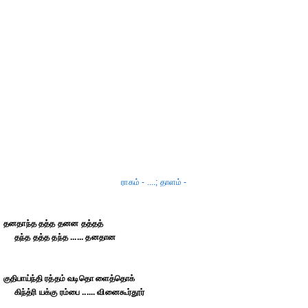
ராகம் - ....; தாளம் -
தனதாந்த தத்த தனன தத்தத்
தந்த தத்த தந்த ...... தனதான
குதிபாய்ந்தி ரத்தம் வடிதொ ளைத்தொக்
கிந்த்ரி யக்கு ரம்பை ...... வினைகூர்தூர்