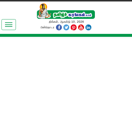
இலக்கியங்கள்
திங்கள், ஆகஸ்டு 10, 2026
பின்தொடர
தமிழ் உலகம்
அறிவியல்
பொதுஅறிவு
ஆன்மிகம்
ஜோதிடம்
மருத்துவம்
பெண்கள் பகுதி
நகைச்சுவை
கலையுலகம்