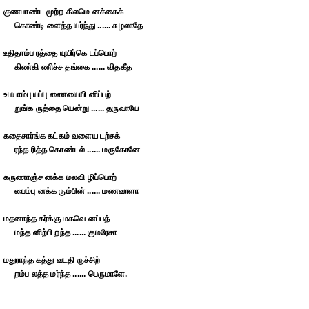
குணபாண்ட முற்ற கிலமெ னக்கைக்
கொண்டி ளைத்த யர்ந்து ...... சுழலாதே
உதிதாம்ப ரத்தை யுயிர்கெ டப்பொற்
கிண்கி ணிச்ச தங்கை ...... விதகீத
உபயாம்பு யப்பு ணையையி னிப்பற்
றுங்க ருத்தை யென்று ...... தருவாயே
கதைசார்ங்க கட்கம் வளைய டற்சக்
ரந்த ரித்த கொண்டல் ...... மருகோனே
கருணாஞ்ச னக்க மலவி ழிப்பொற்
பைம்பு னக்க ரும்பின் ...... மணவாளா
மதனாந்த கர்க்கு மகவெ னப்பத்
மந்த னிற்பி றந்த ...... குமரேசா
மதுராந்த கத்து வடதி ருச்சிற்
றம்ப லத்த மர்ந்த ...... பெருமாளே.