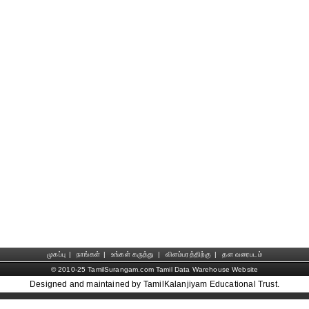
முகப்பு
|
நாங்கள்
|
உங்கள் கருத்து
|
விளம்பரத்திற்கு
|
தள வரைபடம்
© 2010-25 TamilSurangam.com Tamil Data Warehouse Website
Designed and maintained by TamilKalanjiyam Educational Trust.