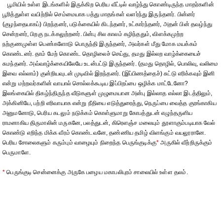
பூமியில் உள்ள இடங்களில் இருக்கிற பெரிய வீட்டில் வாழ்ந்து கொண்டிருந்த மாதர்களின்
பூரித்துள்ள வயிற்றில் செம்மையாக பத்து மாதங்கள் வளர்ந்து இருந்தனர். பின்னர்
(குழந்தையாகப்) பிறந்தனர், படுக்கையில் கிடந்தனர், உட்கார்ந்தனர், அதன் பின் தவழ்ந்து
சென்றனர், பிறகு நடக்கலுற்றனர். பின்பு சில காலம் கழிந்ததும், விளக்கமுற்ற
நற்குணமுள்ள பெண்களோடு பொருந்தி இருந்தனர், அவர்கள் மீது மோக மயக்கம்
கொண்டனர். தாம் மேற் கொண்ட தொழிலைச் செய்து, தமது இல்லற வாழ்க்கையைச்
சுமந்தனர். அவ்வாழ்க்கையிலேயே உடன்பட்டு இருந்தனர். (தமது தொழில், பொலிவு, வலிமை
இவை எல்லாம்) குன்றியவுடன் முடிவில் இறந்தனர். (இப்பிணத்தைச்) சுட்டு எரிக்கவும் இனி
என்று மற்றவர்களின் வாயால் சொல்லக்கூடிய இப்பிறப்பை ஒழிக்க மாட்டேனோ?
இலங்கையில் திகழ்ந்திருந்த வீடுகளுள் முழுமையான அன்பு இல்லாத எல்லா இடத்திலும்,
அக்கினியே, பற்றி எரிவாயாக என்று நீதியை எடுத்துரைத்து, நெருப்பை வைத்த குரங்காகிய
அனுமனோடு, பெரிய கடலும் நடுக்கம் கொள்ளுமாறு கோபத்துடன் எழுந்தருளிய
ராமனாகிய திருமாலின் மருகனே, பலத்துடன், கிரெளஞ்ச மலையும் தூளாகும்படியாக வேல்
கொண்டு எறிந்த மிக்க வீரம் கொண்டவனே, தண்ணிய தமிழ் விளங்கும் வயலூரானே.
பெரிய சோலைகளும் கரும்பும் வாழையும் நிறைந்த பெருங்குடிக்கு
*
அருகில் வீற்றிருக்கும்
பெருமாளே.
*
பெருங்குடி சென்னைக்கு அருகே பழைய மகாபலிபுரம் சாலையில் உள்ள தலம்.