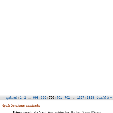
‹‹ முன்புறம்
1
2
698
699
700
701
702
1327
1328
தொடர்ச்சி ››
|
|
| ... |
|
|
|
|
| ... |
|
|
தேட‌ல் தொட‌ர்பான தகவ‌ல்க‌ள்:
Thiruppugazh, திருப்புகழ், Arunagirinathar Books, அருணகிரிநாதர்