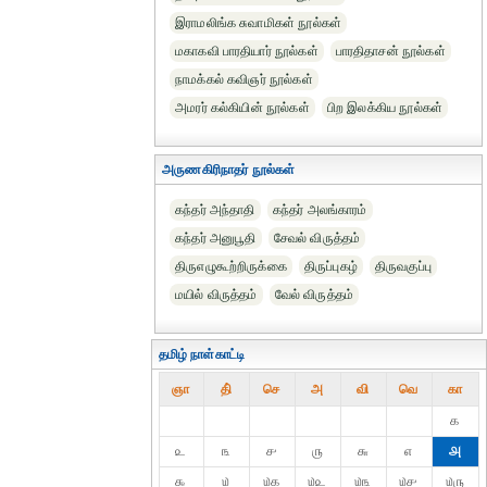
இராமலிங்க சுவாமிகள் நூல்கள்
மகாகவி பாரதியார் நூல்கள்
பாரதிதாசன் நூல்கள்
நாமக்கல் கவிஞர் நூல்கள்
அமரர் கல்கியின் நூல்கள்
பிற இலக்கிய நூல்கள்
அருணகிரிநாதர் நூல்கள்
கந்தர் அந்தாதி
கந்தர் அலங்காரம்
கந்தர் அனுபூதி
சேவல் விருத்தம்
திருஎழுகூற்றிருக்கை
திருப்புகழ்
திருவகுப்பு
மயில் விருத்தம்
வேல் விருத்தம்
தமிழ் நாள்காட்டி
ஞா
தி்
செ
அ
வி
வெ
கா
௧
௨
௩
௪
௫
௬
௭
௮
௯
௰
௰௧
௰௨
௰௩
௰௪
௰௫