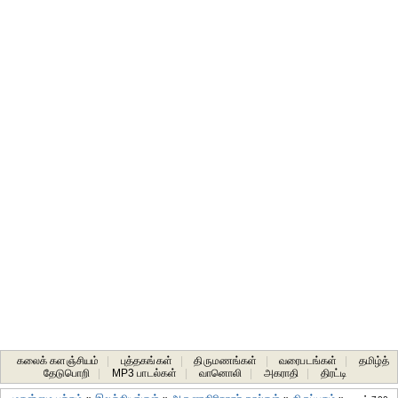
கலைக் களஞ்சியம்
|
புத்தகங்கள்
|
திருமணங்கள்
|
வரைபடங்கள்
|
தமிழ்த்
தேடுபொறி
|
MP3 பாடல்கள்
|
வானொலி
|
அகராதி
|
திரட்டி