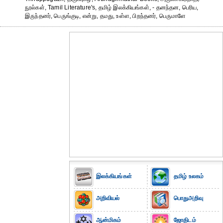
நூல்கள், Tamil Literature's, தமிழ் இலக்கியங்கள், - தனந்தன, பெரிய,
இருந்தனர், பெருங்குடி, என்று, தமது, உள்ள, பிறந்தனர், பெருமாளே
இலக்கியங்கள்
தமிழ் உலகம்
அறிவியல்
பொதுஅறிவு
ஆன்மிகம்
ஜோதிடம்