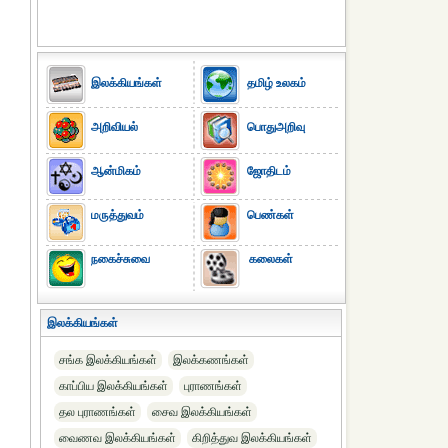
இலக்கியங்கள்
தமிழ் உலகம்
அறிவியல்
பொதுஅறிவு
ஆன்மிகம்
ஜோதிடம்
மருத்துவம்
பெண்கள்
நகைச்சுவை
கலைகள்
இலக்கியங்கள்
சங்க இலக்கியங்கள்
இலக்கணங்கள்
காப்பிய இலக்கியங்கள்
புராணங்கள்
தல புராணங்கள்
சைவ இலக்கியங்கள்
வைணவ இலக்கியங்கள்
கிறித்துவ இலக்கியங்கள்