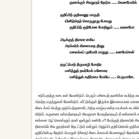
குணக்குச் சிலதூதர் தேடுக ...... வெனமேவிக்
குறிப்பிற் குறிகாணு மாருதி
யினித்தெற் கொருதூது போவது
குறிப்பிற் குறிபோன போதிலும் ...... வரலாமோ
அடிக்குத் திரகார ராகிய
அரக்கர்க் கிளையாத தீரனு
மலைக்கப் புறமேவி மாதுறு ...... வனமேசென்
றருட்பொற் றிருவாழி மோதிர
மளித்துற் றவர்மேல் மனோகர
மளித்துக் கதிர்காம மேவிய ...... பெருமாளே.
உடுப்பதற்கு உடைகள் வேண்டும். பெரும் பசியைத் தணிக்க உயர்ந்த சு
அகற்ற மருந்துகள் வேண்டும். வீட்டுக்குள் இருக்க இளமையான மனைவ
கிடைக்கப் பெற்று குடும்பத்தனாகி, அந்த வாழ்வு என்ற மயக்கக் கடலில் ம
விடும். கருணை உள்ளத்தையும் சிவஞான போதத்தையும் நீ என்னைக் கூப
என்னை ஆட்கொள்ளும் நாள் ஒன்றும் உண்டோ? மேற்குத் திசையில் சில தூத
திசையில் சில தூதர்கள் தேடட்டும் என்றும் அனுப்பி குறிப்பினால்
குறிப்பின்படி தேடும் பொருள் (சீதை) கிடைக்காமல் போனாலும் தோல்