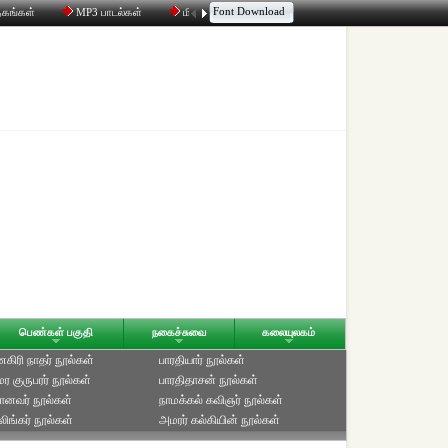
Font Download
தகங்கள்
MP3 பாடல்கள்
மின்னஞ்சல்
திரட்டி
உரையாடல்
பெண்கள் பகுதி
நகைச்சுவை
கலையுலகம்
ிரி நாதர் நூல்கள்
பாரதியார் நூல்கள்
ுமர குருபரர் நூல்கள்
பாரதிதாசன் நூல்கள்
ானவர் நூல்கள்
நாமக்கல் கவிஞர் நூல்கள்
ிங்கர் நூல்கள்
அமரர் கல்கியின் நூல்கள்