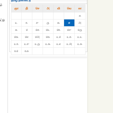
தமிழ் நாள்காட்டி
ம்
ஞா
தி்
செ
அ
வி
வெ
கா
௧
ட்டு
௨
௩
௪
௫
௬
௭
௮
௯
௰
௰௧
௰௨
௰௩
௰௪
௰௫
௰௬
௰௭
௰௮
௰௯
௨௰
௨௧
௨௨
௨௩
௨௪
௨௫
௨௬
௨௭
௨௮
௨௯
௩௰
௩௧