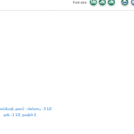
Font size:
காம்போதி; தாளம் - மிஸ்ரசாபு - 3 1/2
தகிட-1 1/2, தகதிமி-2