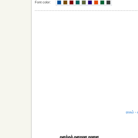
Font color:
ராகம் - 
தனத்தத் தனதான தானன