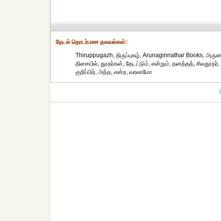
தேட‌ல் தொட‌ர்பான தகவ‌ல்க‌ள்:
Thiruppugazh, திருப்புகழ், Arunagirinathar Books, அருணக
திசையில், தூதர்கள், தேடட்டும், என்றும், தனத்தத், சிலதூ
குறிப்பிற், அந்த, என்ற, வரலாமோ