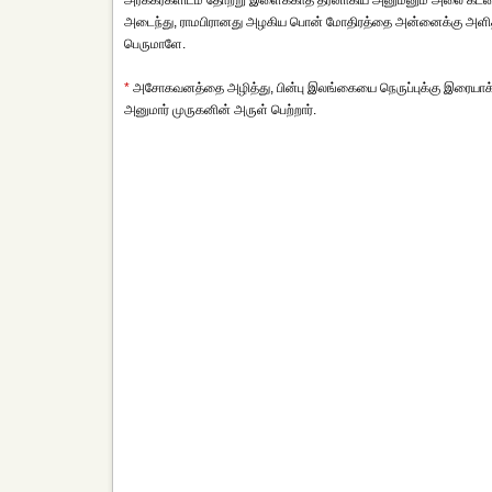
அரக்கர்களிடம் தோற்று இளைக்காத தீரனாகிய அனுமனும் அலை கடலைத்
அடைந்து, ராமபிரானது அழகிய பொன் மோதிரத்தை அன்னைக்கு அளித்த
பெருமாளே.
*
அசோகவனத்தை அழித்து, பின்பு இலங்கையை நெருப்புக்கு இரையாக்கி
அனுமார் முருகனின் அருள் பெற்றார்.