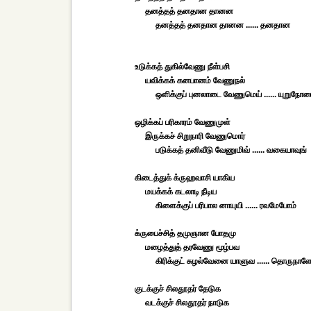
தனத்தத் தனதான தானன
தனத்தத் தனதான தானன ...... தனதான
உடுக்கத் துகில்வேணு நீள்பசி
யவிக்கக் கனபானம் வேணுநல்
ஒளிக்குப் புனலாடை வேணுமெய் ...... யுறுநோ
ஒழிக்கப் பரிகாரம் வேணுமுள்
இருக்கச் சிறுநாரி வேணுமொர்
படுக்கத் தனிவீடு வேணுமிவ் ...... வகையாவுங்
கிடைத்துக் க்ருஹவாசி யாகிய
மயக்கக் கடலாடி நீடிய
கிளைக்குப் பரிபால னாயுயி ...... ரவமேபோம்
க்ருபைச்சித் தமுஞான போதமு
மழைத்துத் தரவேணு மூழ்பவ
கிரிக்குட் சுழல்வேனை யாளுவ ...... தொருநாள
குடக்குச் சிலதூதர் தேடுக
வடக்குச் சிலதூதர் நாடுக