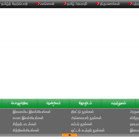
தமிழ்த் தேடுபொறி
வானொலி
தமிழ் அகராதி்
திருமணங்கள்
புத்
பொதுஅறிவு
ஆன்மிகம்
ஜோதிடம்
மருத்துவம்
இசுலாமிய இலக்கியங்கள்
திரட்டு நூல்கள்
அருணக
சமன இலக்கியங்கள்
அவ்வையார் நூல்கள்
ஸ்ரீக
சித்தர் பாடல்கள்
கம்பர் நூல்கள்
தாயும
சிற்றிலக்கியங்கள்
ஒட்டக் கூத்தர் நூல்கள்
இராமல