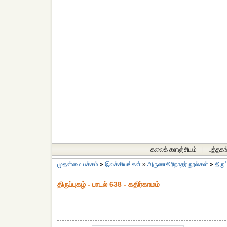
கலைக் களஞ்சியம்
|
புத்தகங
முதன்மை பக்கம்
»
இலக்கியங்கள்
»
அருணகிரிநாதர் நூல்கள்
»
திருப
திருப்புகழ் - பாடல் 638 - கதிர்காமம்