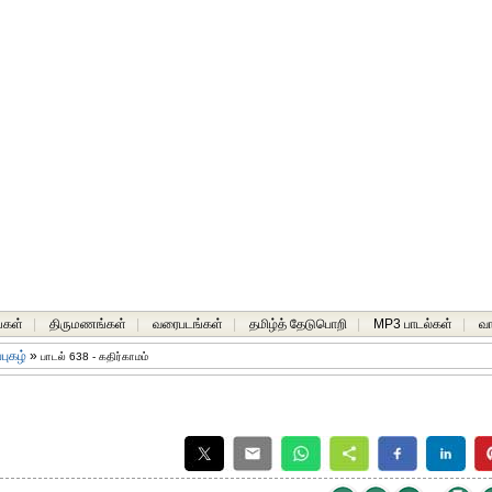
்கள்
|
திருமணங்கள்
|
வரைபடங்கள்
|
தமிழ்த் தேடுபொறி
|
MP3 பாடல்கள்
|
வ
்புகழ்
»
பாடல் 638 - கதிர்காமம்