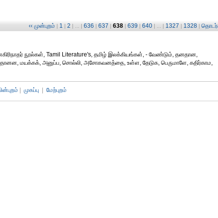
‹‹ முன்புறம்
1
2
636
637
638
639
640
1327
1328
தொடர்ச
|
|
| ... |
|
|
|
|
| ... |
|
|
ிரிநாதர் நூல்கள், Tamil Literature's, தமிழ் இலக்கியங்கள், - வேண்டும், தனதான,
தர், தானன, மயக்கக், அனுப்ப, சொல்லி, அசோகவனத்தை, உள்ள, தேடுக, பெருமாளே, கதிர்காம,
பின்புறம்
|
முகப்பு
|
மேற்புறம்