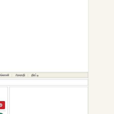
ானொலி
|
அகராதி
|
திரட்டி