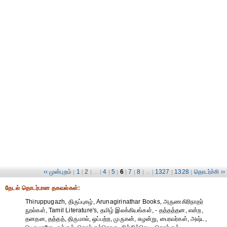
‹‹ முன்புறம்
1
2
4
5
6
7
8
1327
1328
தொடர்ச்சி ››
|
|
| ... |
|
|
|
|
| ... |
|
|
தேட‌ல் தொட‌ர்பான தகவ‌ல்க‌ள்:
Thiruppugazh, திருப்புகழ், Arunagirinathar Books, அருணகிரிநாதர்
நூல்கள், Tamil Literature's, தமிழ் இலக்கியங்கள், - தத்தத்தன, என்ற,
தனதன, தத்தத், திருமால், ஒப்பற்ற, முருகன், சுழன்று, பைரவர்கள், அஷ்ட,