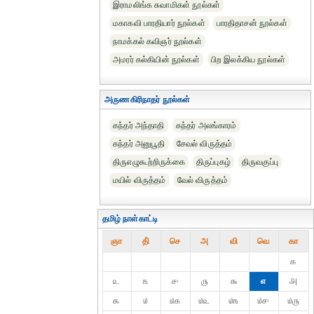
இராமலிங்க சுவாமிகள் நூல்கள்
மகாகவி பாரதியார் நூல்கள்
பாரதிதாசன் நூல்கள்
நாமக்கல் கவிஞர் நூல்கள்
அமரர் கல்கியின் நூல்கள்
பிற இலக்கிய நூல்கள்
அருணகிரிநாதர் நூல்கள்
கந்தர் அந்தாதி
கந்தர் அலங்காரம்
கந்தர் அனுபூதி
சேவல் விருத்தம்
திருஎழுகூற்றிருக்கை
திருப்புகழ்
திருவகுப்பு
மயில் விருத்தம்
வேல் விருத்தம்
தமிழ் நாள்காட்டி
ஞா
தி்
செ
அ
வி
வெ
கா
௧
௨
௩
௪
௫
௬
௭
௮
௯
௰
௰௧
௰௨
௰௩
௰௪
௰௫