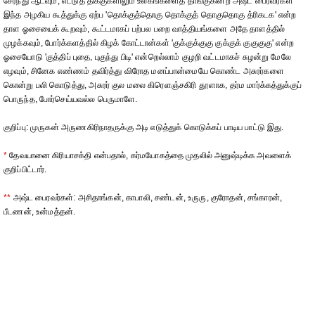
சேர்ந்து ஆடவும், எட்டுத் திக்குகளிலும் உலகங்களைத் தாங்குகின்ற அஷ்ட பைரவர்கள்
**
இந்த அழகிய கூத்துக்கு ஏற்ப 'தொக்குத்தொகு தொக்குத் தொகுதொகு த்ரிகடக' என்ற
தாள ஓசையைக் கூறவும், கூட்டமாகப் பற்பல பறை வாத்தியங்களை அதே தாளத்தில்
முழக்கவும், போர்க்களத்தில் கிழக் கோட்டான்கள் 'குக்குக்குகு குக்குக் குகுகுகு' என்ற
ஓசையோடு 'குத்திப் புதை, புகுந்து பிடி' என்றெல்லாம் குழறி வட்டமாகச் சுழன்று மேலே
எழவும், சினேக எண்ணம் தவிர்த்து விரோத மனப்பான்மையே கொண்ட அசுரர்களை
கொன்று பலி கொடுத்து, அசுரர் குல மலை கிரெளஞ்சகிரி தூளாக, தர்ம மார்க்கத்துக்குப்
பொருந்த, போர்செய்யவல்ல பெருமாளே.
குறிப்பு: முருகன் அருணகிரிநாதருக்கு அடி எடுத்துக் கொடுக்கப் பாடிய பாட்டு இது.
*
தேவயானை கிரியாசக்தி என்பதால், கர்மயோகத்தை முதலில் அனுஷ்டிக்க அவளைக்
குறிப்பிட்டார்.
**
அஷ்ட பைரவர்கள்: அசிதாங்கன், காபாலி, சண்டன், உருரு, குரோதன், சங்காரன்,
பீடணன், உன்மத்தன்.