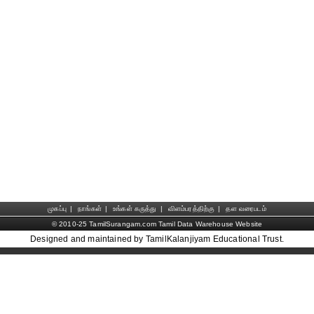
முகப்பு
|
நாங்கள்
|
உங்கள் கருத்து
|
விளம்பரத்திற்கு
|
தள வரைபடம்
© 2010-25 TamilSurangam.com Tamil Data Warehouse Website
Designed and maintained by TamilKalanjiyam Educational Trust.