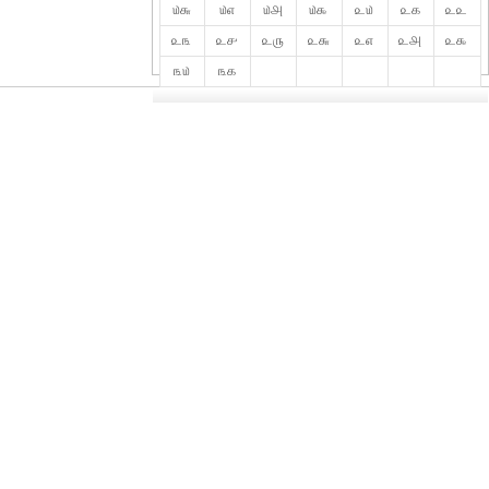
௰௬
௰௭
௰௮
௰௯
௨௰
௨௧
௨௨
௨௩
௨௪
௨௫
௨௬
௨௭
௨௮
௨௯
௩௰
௩௧