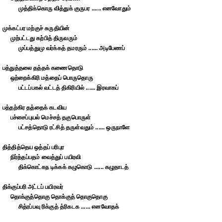
முத்திக்கொரு வித்துக் குருபர ...... எனவோதும்
முக்கட்பர மற்குச் சுருதியின்
முற்பட்டது கற்பித் திருவரும்
முப்பத்துமு வர்க்கத் தமரரும் ...... அடிபேணப்
பத்துத்தலை தத்தக் கணைதொடு
ஒற்றைக்கிரி மத்தைப் பொருதொரு
பட்டப்பகல் வட்டத் திகிரியில் ...... இரவாகப்
பத்தற்கிர தத்தைக் கடவிய
பச்சைப்புயல் மெச்சத் தகுபொருள்
பட்சத்தொடு ரட்சித் தருள்வதும் ...... ஒருநாளே
தித்தித்தெய ஒத்தப் பரிபுர
நிர்த்தப்பதம் வைத்துப் பயிரவி
திக்கொட்கந டிக்கக் கழுகொடு ...... கழுதாடத்
திக்குப்பரி அட்டப் பயிரவர்
தொக்குத்தொகு தொக்குத் தொகுதொகு
சித்ரப்பவு ரிக்குத் த்ரிகடக ...... எனவோதக்