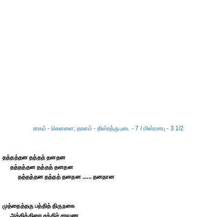
ராகம் - கெளளை; தாளம் - திஸ்ரத்ருபுடை - 7 / மிஸ்ரசாபு - 3 1/2
தத்தத்தன தத்தத் தனதன
தத்தத்தன தத்தத் தனதன
தத்தத்தன தத்தத் தனதன ...... தனதான
முத்தைத்தரு பத்தித் திருநகை
அத்திக்கிறை சத்திச் சரவண