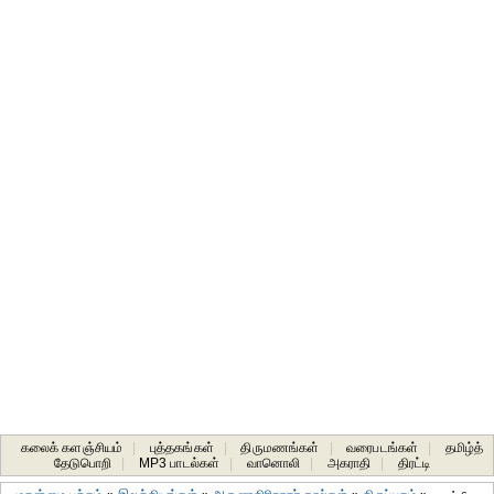
கலைக் களஞ்சியம்
|
புத்தகங்கள்
|
திருமணங்கள்
|
வரைபடங்கள்
|
தமிழ்த்
தேடுபொறி
|
MP3 பாடல்கள்
|
வானொலி
|
அகராதி
|
திரட்டி