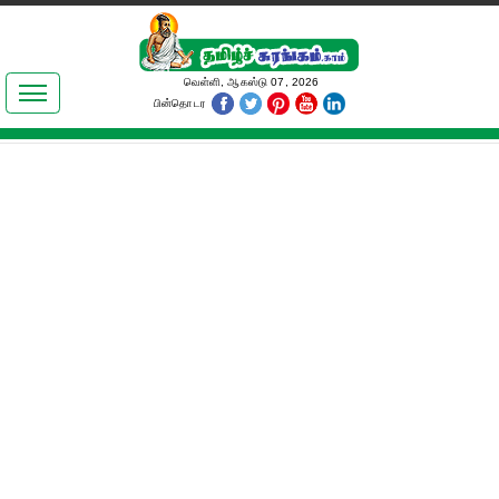
இலக்கியங்கள்
வெள்ளி, ஆகஸ்டு 07, 2026
பின்தொடர
தமிழ் உலகம்
அறிவியல்
பொதுஅறிவு
ஆன்மிகம்
ஜோதிடம்
மருத்துவம்
பெண்கள் பகுதி
நகைச்சுவை
கலையுலகம்