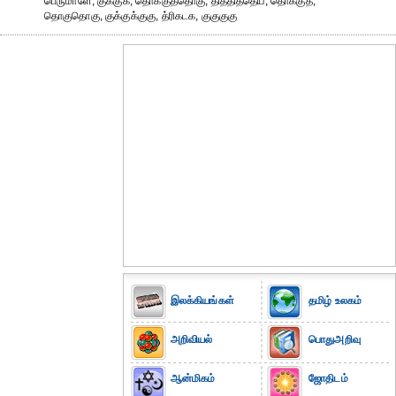
பெருமாளே, குக்குக், தொக்குத்தொகு, தித்தித்தெய, தொக்குத்,
தொகுதொகு, குக்குக்குகு, த்ரிகடக, குகுகுகு
இலக்கியங்கள்
தமிழ் உலகம்
அறிவியல்
பொதுஅறிவு
ஆன்மிகம்
ஜோதிடம்