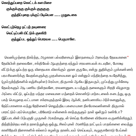
கொத்துப்பறை கொட்டக் களமிசை
குக்குக்குகு குக்குக் குகுகுகு
குத்திப்புதை புக்குப் பிடியென ...... முதுகூகை
கொட்புற்றெழ நட்பற் றவுணரை
வெட்டிப்பலி யிட்டுக் குலகிரி
குத்துப்பட ஒத்துப் பொரவல ...... பெருமாளே.
வெண்முத்தை நிகர்த்த, அழகான பல்வரிசையும் இளநகையும் அமைந்த தேவயானை
*
தேவியின் தலைவனே, சக்திவேல் ஆயுதத்தை ஏந்தும் சரவணபவக் கடவுளே, மோக்ஷ
வீட்டுக்கு ஒப்பற்ற ஒரு விதையாக விளங்கும் ஞான குருவே, என்று துதிக்கும் முக்கண்ணர்
பரமசிவனார்க்கு வேதங்களுக்கு முதன்மையான ஓம் என்னும் மந்திரத்தை உபதேசித்து,
(மும்மூர்த்திகளில் எஞ்சியுள்ள) பிரம்மா, திருமால் ஆகிய இருவரும், முப்பத்து முக்கோடி
தேவர்களும் அடி பணிய நின்றவனே, ராவணனுடைய பத்துத் தலைகளும் சிதறி விழுமாறு
அம்பை விட்டு, ஒப்பற்ற மந்தர மலையான மத்தைக் கொண்டு பாற்கடலைக் கடைந்து, ஒரு
பகற் பொழுதை வட்டமான சக்ராயுதத்தால் இரவு ஆக்கி, நண்பனாகிய அர்ச்சுனனுக்கு,
தேர்ப்பாகனாக வந்து தேரினைச் செலுத்திய பசுமையான நீலமேகவண்ணன் திருமால்
பாராட்டும் பரம்பொருளே, பரிவோடு என்னைக் காத்தருளும் நாள் ஒன்றும் உண்டோ?
(இப்பாடலின் பிற்பகுதி முருகன் அசுரர்களுடன் செய்த போரினை விரிவாக வருணிக்கிறது).
தித்தித்தெய என்ற தாளத்துக்கு ஒத்து, சிலம்புகள் அணிந்த நாட்டியப் பாதங்களை வைத்து
காளிதேவி திசைகளில் எல்லாம் சுழன்று தாண்டவம் செய்யவும், கழுகுகளோடு பேய்கள்