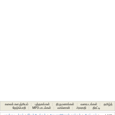
கலைக் களஞ்சியம்
|
புத்தகங்கள்
|
திருமணங்கள்
|
வரைபடங்கள்
|
தமிழ்த்
தேடுபொறி
|
MP3 பாடல்கள்
|
வானொலி
|
அகராதி
|
திரட்டி