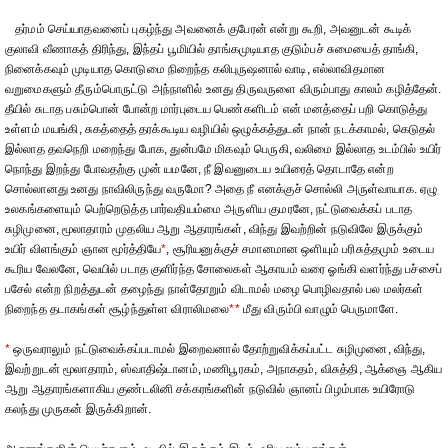
தர்மம் செய்யாதவனைப் புகழ்ந்து அவனைக் குபேரன் என்று கூறி, அவனுடன் கூடிக்
குலாவி வீணாகத் திரிந்து, இந்தப் பூமியில் தாங்கமுடியாத குடும்பச் சுமையைத் தாங்கி,
நினைக்கவும் முடியாத கொடுமை நிறைந்த கலிபுருஷனால் வாடி, எல்லாவிதமான
வறுமைகளும் தீரும்பொருட்டு அந்நாளில் உனது திருவருளை விரும்பாது காலம் கழித்தேன்.
தீயில் சுடாத பசும்பொன் போன்ற மார்புடைய பெண்களிடம் என் மனத்தைப் பறி கொடுத்து
உள்ளம் மயங்கி, சுகத்தைத் தரக்கூடிய வழியில் ஒழுக்கத்துடன் நான் நடக்காமல், கெடுதல்
இல்லாத தவநெறி மறைந்து போக, துன்பமே மிகவும் பெருகி, வலிமை இல்லாத உடம்பில் உயிர்
நொந்து இறந்து போவதற்கு முன் யமனே, நீ இவனுடைய உயிரைத் தொடாதே என்ற
சொல்லானது உனது நாவிலிருந்து வருமோ? அதை நீ எனக்குச் சொல்லி அருள்வாயாக. ஏழு
உலகங்களையும் பெற்றெடுத்த பார்வதியம்மை அருளிய குமரனே, நட்டுவைக்கப் படாத
சுழிமுனை, மூலாதாரம் முதலிய ஆறு ஆதாரங்கள், விந்து இவற்றின் நடுவிலே இருக்கும்
உயிர் விளங்கும் ஞான மூர்த்தியே
*
, சூரியனுக்குச் சமானமான ஒளியும் பரிசுத்தமும் உடைய
கூரிய வேலனே, வெயில் படாத குளிர்ந்த சோலைகள் ஆகாயம் வரை ஓங்கி வளர்ந்து பச்சைப்
பசேல் என்ற நிறத்துடன் தழைந்து நாள்தோறும் விடாமல் மழை பொழிவதால் பல மலர்கள்
நிறைந்த தடாகங்கள் சூழ்ந்துள்ள விராலிமலை
**
மீது விரும்பி வாழும் பெருமாளே.
*
ஒருவராலும் நட்டுவைக்கப்படாமல் இறைவனால் தோற்றுவிக்கப்பட்ட சுழிமுனை, விந்து,
இவற்றுடன் மூலாதாரம், ஸ்வாதிஷ்டானம், மணிபூரகம், அநாகதம், விசுத்தி, ஆக்ஞை ஆகிய
ஆறு ஆதாரங்களாகிய குண்டலினி சக்கரங்களின் நடுவில் ஞானப் பிழம்பாக உயிரோடு
கலந்து முருகன் இருக்கிறான்.