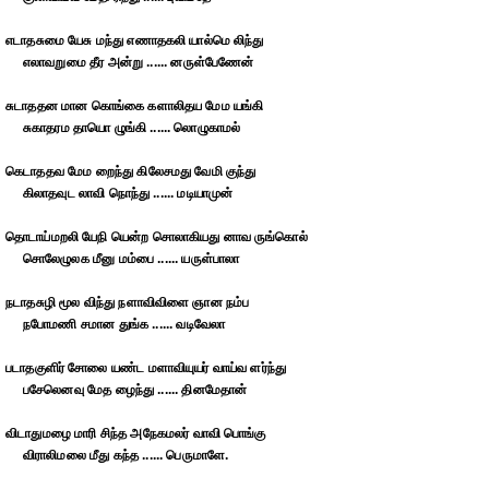
எடாதசுமை யேசு மந்து எணாதகலி யால்மெ லிந்து
எலாவறுமை தீர அன்று ...... னருள்பேணேன்
சுடாததன மான கொங்கை களாலிதய மேம யங்கி
சுகாதரம தாயொ ழுங்கி ...... லொழுகாமல்
கெடாததவ மேம றைந்து கிலேசமது வேமி குந்து
கிலாதவுட லாவி நொந்து ...... மடியாமுன்
தொடாய்மறலி யேநி யென்ற சொலாகியது னாவ ருங்கொல்
சொலேழுலக மீனு மம்பை ...... யருள்பாலா
நடாதசுழி மூல விந்து நளாவிவிளை ஞான நம்ப
நபோமணி சமான துங்க ...... வடிவேலா
படாதகுளிர் சோலை யண்ட மளாவியுயர் வாய்வ ளர்ந்து
பசேலெனவு மேத ழைந்து ...... தினமேதான்
விடாதுமழை மாரி சிந்த அநேகமலர் வாவி பொங்கு
விராலிமலை மீது கந்த ...... பெருமாளே.