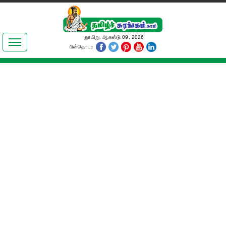
இலக்கியங்கள்
ஞாயிறு, ஆகஸ்டு 09, 2026
பின்தொடர
தமிழ் உலகம்
அறிவியல்
பொதுஅறிவு
ஆன்மிகம்
ஜோதிடம்
மருத்துவம்
பெண்கள் பகுதி
நகைச்சுவை
கலையுலகம்