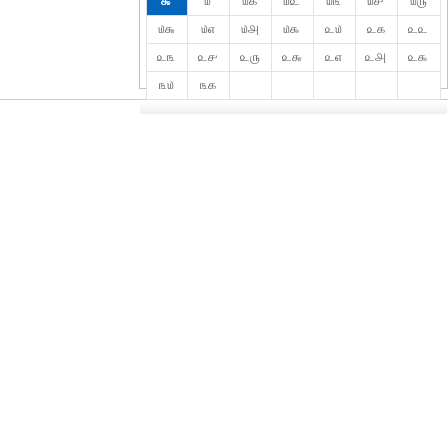
௯
௰
௰௧
௰௨
௰௩
௰௪
௰௫
௰௬
௰௭
௰௮
௰௯
௨௰
௨௧
௨௨
௨௩
௨௪
௨௫
௨௬
௨௭
௨௮
௨௯
௩௰
௩௧