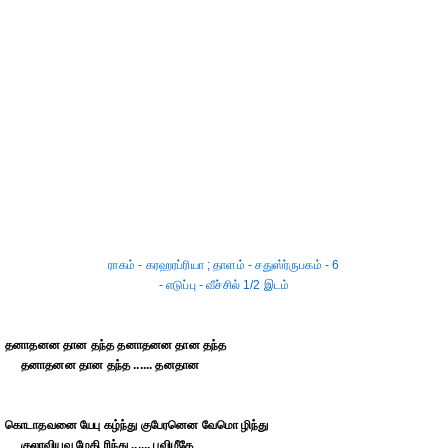
ராகம் - கரஹரப்ரியா ; தாளம் - சதுஸ்ர்ருபகம் - 6
- எடுப்பு - வீச்சில் 1/2 இடம்
தனாதனன தான தந்த தனாதனன தான தந்த
தனாதனன தான தந்த ...... தனதான
கொடாதவனை யேபு கழ்ந்து குபேரனென வேமொ ழிந்து
குலாவியவ மேதி ரிந்து ...... புவிமீதே