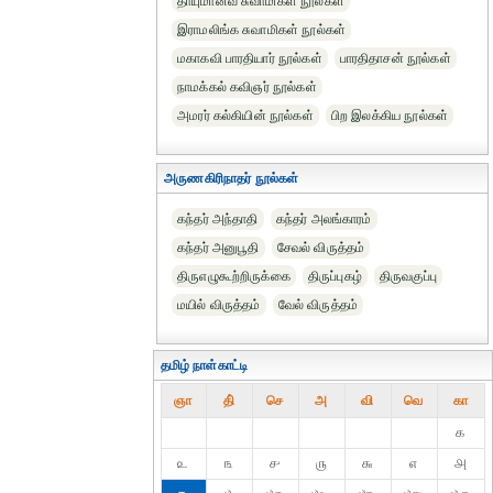
தாயுமானவ சுவாமிகள் நூல்கள்
இராமலிங்க சுவாமிகள் நூல்கள்
மகாகவி பாரதியார் நூல்கள்
பாரதிதாசன் நூல்கள்
நாமக்கல் கவிஞர் நூல்கள்
அமரர் கல்கியின் நூல்கள்
பிற இலக்கிய நூல்கள்
அருணகிரிநாதர் நூல்கள்
கந்தர் அந்தாதி
கந்தர் அலங்காரம்
கந்தர் அனுபூதி
சேவல் விருத்தம்
திருஎழுகூற்றிருக்கை
திருப்புகழ்
திருவகுப்பு
மயில் விருத்தம்
வேல் விருத்தம்
தமிழ் நாள்காட்டி
ஞா
தி்
செ
அ
வி
வெ
கா
௧
௨
௩
௪
௫
௬
௭
௮