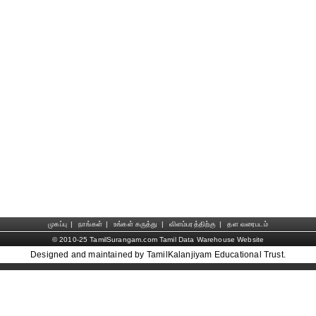
முகப்பு
|
நாங்கள்
|
உங்கள் கருத்து
|
விளம்பரத்திற்கு
|
தள வரைபடம்
© 2010-25 TamilSurangam.com Tamil Data Warehouse Website
Designed and maintained by TamilKalanjiyam Educational Trust.