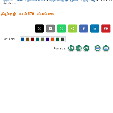
முதன்மை பக்கம்
»
இலக்கியங்கள்
»
அருணகிரிநாதர் நூல்கள்
»
திருப்புகழ்
»
பாடல் 579 -
விராலிமலை
திருப்புகழ் - பாடல் 579 - விராலிமலை
Font color:
Font size: