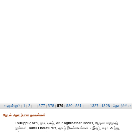
‹‹ முன்புறம்
1
2
577
578
579
580
581
1327
1328
தொடர்ச்சி ››
|
|
| ... |
|
|
|
|
| ... |
|
|
தேட‌ல் தொட‌ர்பான தகவ‌ல்க‌ள்:
Thiruppugazh, திருப்புகழ், Arunagirinathar Books, அருணகிரிநாதர்
நூல்கள், Tamil Literature's, தமிழ் இலக்கியங்கள், - இதழ், கரம், விந்து,