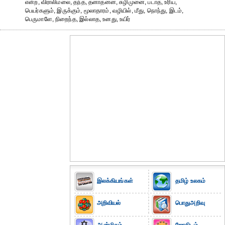
என்ற, விராலிமலை, தந்த, தனாதனன, சுழிமுனை, படாத, உரிய,
பெயர்களும், இருக்கும், மூலாதாரம், வழியில், மீது, நொந்து, இடம்,
பெருமாளே, நிறைந்த, இல்லாத, உனது, உயிர்
இலக்கியங்கள்
தமிழ் உலகம்
அறிவியல்
பொதுஅறிவு