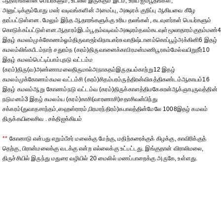
ஆதாரங்களின் பெயர்களும், உடலில் இருக்கும் இடம், உரிய ஐம்பூதங்கள்,
அனுட்டிக்கும்போது மலர் வடிவங்களின் அமைப்பு, அக்ஷரக் குறிப்பு ஆகியவை கீழே
தரப்பட்டுள்ளன. மேலும் இந்த ஆதாரங்களுக்கு உரிய தலங்கள், கடவுளர்கள் பெயர்களும்
கொடுக்கப்பட்டுள்ளன.ஆதாரம்இடம்பூதம்வடிவம்அக்ஷரம்தலம்கடவுள்மூலாதாரம்குதம்மண்
இதழ் கமலம்முக்கோணம்ஓம்திருவாரூர்விநாயகர்சுவாதிஷ்டானம்கொப்பூழ்அக்கினி6 இதழ்
கமலம்லிங்கபீடம்நாற் சதுரம்ந (கரம்)திருவானைக்காபிரமன்மணிபூரகம்மேல்வயிறுநீர்10
இதழ் கமலம்பெட்டிப்பாம்புநடு வட்டம்ம
(கரம்)திரு(வ)அண்ணாமலைதிருமால்அநாகதம்இருதயம்காற்று12 இதழ்
கமலம்முக்கோணம்கமல வட்டம்சி (கரம்)சிதம்பரம்ருத்திரன்விசுத்திகண்டம்ஆகாயம்16
இதழ் கமலம்ஆறு கோணம்நடு வட்டம்வ (கரம்)திருக்காளத்திமகேசுரன்ஆக்ஞாபுருவத்தின்
நடுமனம்3 இதழ் கமலம்ய (கரம்)காசி(வாரணாசி)சதாசிவன்பிந்து
சக்கரம்(துவாதசாந்தம்,ஸஹஸ்ராரம்,பிரமரந்திரம்)கபாலத்தின்மேலே 1008இதழ் கமலம்
திருக்கயிலைசிவ . சக்திஐக்கியம்
**
கோனாடு என்பது எறும்பீசர் மலைக்கு மேற்கு, மதிற்கரைக்குக் கிழக்கு, காவிரிக்குத்
தெற்கு, பிரான்மலைக்கு வடக்கு என்ற எல்லைக்கு உட்பட்டது. இங்குதான் விராலிமலை,
திருச்சியில் இருந்து மதுரை வழியில் 20 மைலில் மணப்பாறைக்கு அருகே, உள்ளது.