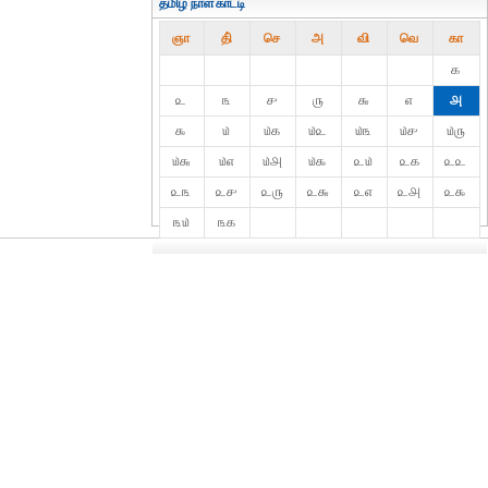
தமிழ் நாள்காட்டி
ஞா
தி்
செ
அ
வி
வெ
கா
௧
௨
௩
௪
௫
௬
௭
௮
௯
௰
௰௧
௰௨
௰௩
௰௪
௰௫
௰௬
௰௭
௰௮
௰௯
௨௰
௨௧
௨௨
௨௩
௨௪
௨௫
௨௬
௨௭
௨௮
௨௯
௩௰
௩௧