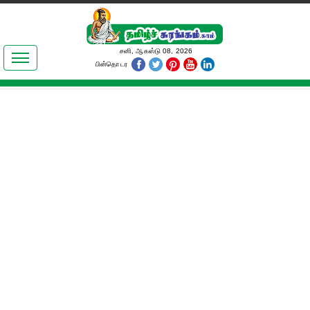
இலக்கியங்கள்
சனி, ஆகஸ்டு 08, 2026
பின்தொடர
தமிழ் உலகம்
அறிவியல்
பொதுஅறிவு
ஆன்மிகம்
ஜோதிடம்
மருத்துவம்
பெண்கள் பகுதி
நகைச்சுவை
கலையுலகம்