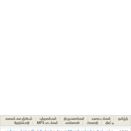
கலைக் களஞ்சியம்
|
புத்தகங்கள்
|
திருமணங்கள்
|
வரைபடங்கள்
|
தமிழ்த்
தேடுபொறி
|
MP3 பாடல்கள்
|
வானொலி
|
அகராதி
|
திரட்டி