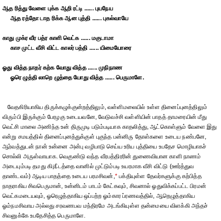
ஆத ரித்து வேளை புக்க ஆறி ரட்டி ...... புயநேய
ஆத ரத்தோ டாத ரிக்க ஆன புத்தி ...... புகல்வாயே
காது முக்ர வீர பத்ர காளி வெட்க ...... மகுடாமா
காச முட்ட வீசி விட்ட காலர் பத்தி ...... யிமையோரை
ஓது வித்த நாதர் கற்க வோது வித்த ...... முநிநாண
ஓரெ ழுத்தி லாறெ ழுத்தை யோது வித்த ...... பெருமாளே.
வேதகிரியாகிய திருக்கழுக்குன்றத்திலும், வள்ளிமலையில் உள்ள தினைப்புனத்திலும்
விரும்பி இருக்கும் பேரழகு உடையவனே, வேடுவச்சி வள்ளியின் பாதத் தாமரையின் மீது
வெட்சி மாலை அணிந்த உன் திருமுடி படும்படியாக காதலித்து, ஆட்கொள்ளும் வேளை இது
என்று சமயத்தில் தினைப்புனத்துக்குள் புகுந்த பன்னிரு தோள்களை உடைய நண்பனே,
ஆர்வத்துடன் நான் உன்னை அன்பு வழிபாடு செய்ய உரிய புத்தியை உபதேச மொழியாகச்
சொல்லி அருள்வாயாக. வெகுண்டு வந்த வீரபத்திரரின் துணைவியான காளி நாணம்
அடையும்படி தமது கி¡£டத்தை வானில் முட்டும்படி உயரமாக வீசி விட்டு (ஊர்த்துவ
தாண்டவம்) ஆடிய பாதத்தை உடைய பரமசிவன்,
*
பக்தியுள்ள தேவர்களுக்கு கற்பித்த
நாதராகிய சிவபெருமான், உன்னிடம் பாடம் கேட்கவும், சிவனால் ஓதுவிக்கப்பட்ட பிரமன்
வெட்கமடையவும், ஓரெழுத்தாகிய ஒப்பற்ற ஓம்கார ப்ரணவத்தில், ஆறெழுத்தாகிய
ஓம்நமசிவாய அல்லது சரவணபவ மந்திரமே அடங்கியுள்ள தன்மையை விளக்கி அந்தச்
சிவனுக்கே உபதேசித்த பெருமாளே.