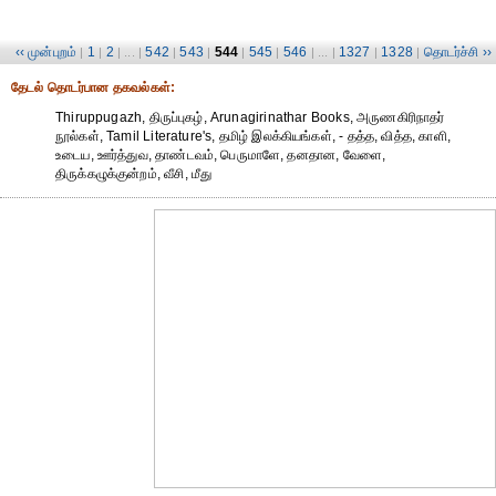
‹‹ முன்புறம்
1
2
542
543
544
545
546
1327
1328
தொடர்ச்சி ››
|
|
| ... |
|
|
|
|
| ... |
|
|
தேட‌ல் தொட‌ர்பான தகவ‌ல்க‌ள்:
Thiruppugazh, திருப்புகழ், Arunagirinathar Books, அருணகிரிநாதர்
நூல்கள், Tamil Literature's, தமிழ் இலக்கியங்கள், - தத்த, வித்த, காளி,
உடைய, ஊர்த்துவ, தாண்டவம், பெருமாளே, தனதான, வேளை,
திருக்கழுக்குன்றம், வீசி, மீது