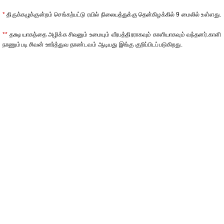
*
திருக்கழுக்குன்றம் செங்கற்பட்டு ரயில் நிலையத்துக்கு தென்கிழக்கில் 9 மைலில் உள்ளது.
**
தக்ஷ யாகத்தை அழிக்க சிவனும் உமையும் வீரபத்திரராகவும் காளியாகவும் வந்தனர்.காளி
நாணும்படி சிவன் ஊர்த்துவ தாண்டவம் ஆடியது இங்கு குறிப்பிடப்படுகிறது.