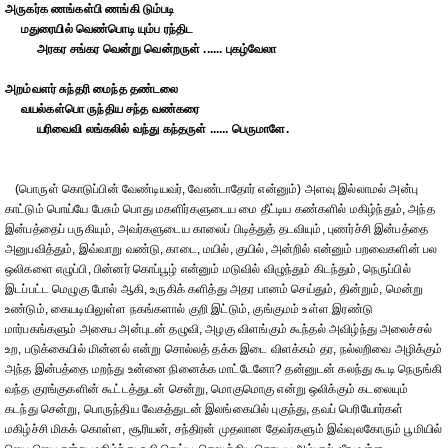
அருகர்க ணங்கள்பி ணங்கி டும்படி
மதுரையில் வெண்பொடி யும்ப ரந்திட
அரகர சங்கர வென்று வென்றருள் ...... புகழ்வேலா
அறம்வளர் சுந்தரி மைந்த தண்டலை
வயல்கள்பொ ருந்திய சந்த வண்கரை
யரிவைவி லங்கலில் வந்து கந்தருள் ...... பெருமாளே.
(பொருள் கொடுப்பின் வேண்டியவர், வேண்டாதோர் என்னும்) அளவு இல்லாமல் அன்பு
காட்டும் பொய்யே பேசும் பொது மகளிர்களுடைய மை தீட்டிய கண்களில் மகிழ்ந்தும், அந்த
இன்பத்தைப் பருகியும், அவர்களுடைய காலைப் பிடித்துத் தடவியும், புணர்ச்சி இன்பத்தை
அனுபவித்தும், இவ்வாறு வண்டு, காடை, மயில், குயில், அன்றில் என்னும் பறவைகளின் பல
ஒலிகளை எழுப்பி, பின்னர் கொப்பூழ் என்னும் மடுவில் விழுந்தும் கிடந்தும், நெருப்பில்
இடப்பட்ட மெழுகு போல் ஆகி, உருகிக் களித்து அதர பானம் செய்தும், தின்றும், மென்று
உண்டும், கையடியிலுள்ள நகங்களால் குறி இட்டும், குங்குமம் உள்ள இரண்டு
மார்பகங்களும் அசைய அன்புடன் தழுவி, அழகு விளங்கும் கூந்தல் அவிழ்ந்து அலைச்சல்
உற, படுக்கையில் மின்னல் என்று சொல்லத் தக்க இடை விளக்கம் தர, நல்லறிவை அழிக்கும்
அந்த இன்பத்தை மறந்து உன்னை நினைக்க மாட்டேனோ? தன்னுடன் கலந்து கூடி நெருங்கி
வந்த குரங்குகளின் கூட்டத்துடன் சென்று, மொகுமொகு என்று ஒலிக்கும் கடலையும்
கடந்து சென்று, பொருந்திய வேகத்துடன் இலங்கையில் புகுந்து, தவப் பெரியோர்கள்
மகிழ்ச்சி மிகக் கொள்ள, சூரியன், சந்திரன் முதலான தேவர்களும் இவ்வுலகோரும் பூமியில்