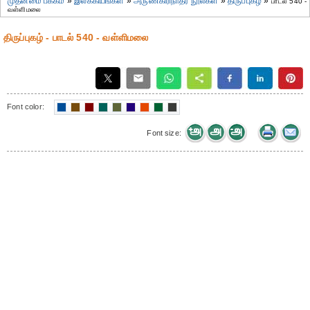
முதன்மை பக்கம்
»
இலக்கியங்கள்
»
அருணகிரிநாதர் நூல்கள்
»
திருப்புகழ்
»
பாடல் 540 -
வள்ளிமலை
திருப்புகழ் - பாடல் 540 - வள்ளிமலை
Font color:
Font size: