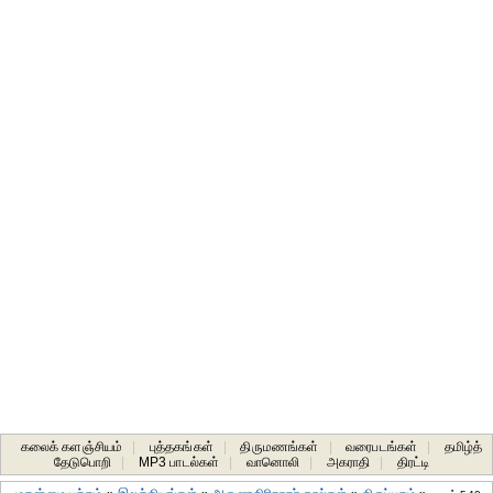
கலைக் களஞ்சியம்
|
புத்தகங்கள்
|
திருமணங்கள்
|
வரைபடங்கள்
|
தமிழ்த்
தேடுபொறி
|
MP3 பாடல்கள்
|
வானொலி
|
அகராதி
|
திரட்டி