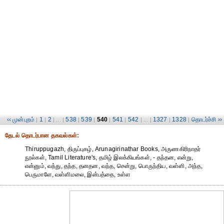
‹‹ முன்புறம்
1
2
538
539
540
541
542
1327
1328
தொடர்ச்சி ››
|
|
| ... |
|
|
|
|
| ... |
|
|
தேட‌ல் தொட‌ர்பான தகவ‌ல்க‌ள்:
Thiruppugazh, திருப்புகழ், Arunagirinathar Books, அருணகிரிநாதர்
நூல்கள், Tamil Literature's, தமிழ் இலக்கியங்கள், - தந்தன, என்று,
என்னும், வந்து, தந்த, தனதன, வந்த, சென்று, பொருந்திய, வள்ளி, அந்த,
பெருமாளே, வள்ளிமலை, இன்பத்தை, உள்ள