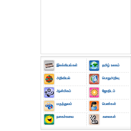
இலக்கியங்கள்
தமிழ் உலகம்
அறிவியல்
பொதுஅறிவு
ஆன்மிகம்
ஜோதிடம்
மருத்துவம்
பெண்கள்
நகைச்சுவை
கலைகள்