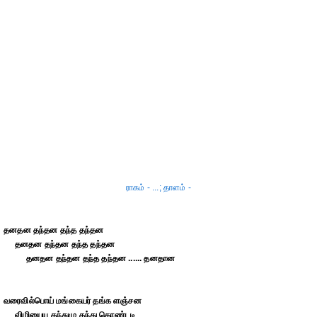
ராகம் - ...; தாளம் -
தனதன தந்தன தந்த தந்தன
தனதன தந்தன தந்த தந்தன
தனதன தந்தன தந்த தந்தன ...... தனதான
வரைவில்பொய் மங்கையர் தங்க ளஞ்சன
விழியையு கந்துமு கந்து கொண்டடி