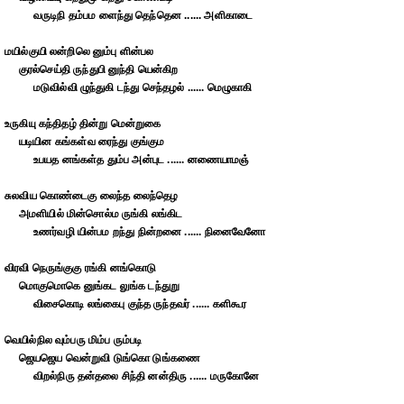
வருடிநி தம்பம ளைந்து தெந்தென ...... அளிகாடை
மயில்குயி லன்றிலெ னும்பு ளின்பல
குரல்செய்தி ருந்துபி னுந்தி யென்கிற
மடுவில்வி ழுந்துகி டந்து செந்தழல் ...... மெழுகாகி
உருகியு கந்திதழ் தின்று மென்றுகை
யடியின கங்கள்வ ரைந்து குங்கும
உபயத னங்கள்த தும்ப அன்புட ...... னணையாமஞ்
சுலவிய கொண்டைகு லைந்த லைந்தெழ
அமளியில் மின்சொல்ம ருங்கி லங்கிட
உணர்வழி யின்பம றந்து நின்றனை ...... நினைவேனோ
விரவி நெருங்குகு ரங்கி னங்கொடு
மொகுமொகெ னுங்கட லுங்க டந்துறு
விசைகொடி லங்கைபு குந்த ருந்தவர் ...... களிகூர
வெயில்நில வும்பரு மிம்ப ரும்படி
ஜெயஜெய வென்றுவி டுங்கொ டுங்கணை
விறல்நிரு தன்தலை சிந்தி னன்திரு ...... மருகோனே