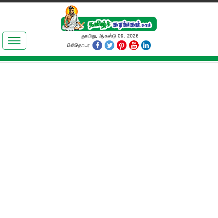
இலக்கியங்கள்
ஞாயிறு, ஆகஸ்டு 09, 2026
பின்தொடர
தமிழ் உலகம்
அறிவியல்
பொதுஅறிவு
ஆன்மிகம்
ஜோதிடம்
மருத்துவம்
பெண்கள் பகுதி
நகைச்சுவை
கலையுலகம்