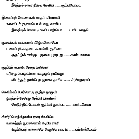
இரத்தச் சாகர நீர்மல மேவிய ...... கும்பியோடை
இளைப்புச் சோகைகள் வாதம் விலாவலி
உளைப்புச் சூலையொ டேவலு வாகிய
இரைப்புக் கேவல மூலவி யாதியொ ...... டண்டவாதங்
குலைப்புக் காய்கனல் நீரிழி வீளையொ
டளைப்புக் காதடை கூனல்வி சூசிகை
குருட்டுக் கால்முட மூமையு ளூடறு ...... கண்டமாலை
குடிப்புக் கூனமி தேசத மாமென
எடுத்துப் பாழ்வினை யாலுழல் நாயெனு
னிடத்துத் தாள்பெற ஞானச தாசிவ ...... அன்புதாராய்
கெலிக்கப் போர்பொரு சூரர்கு ழாமுமி
ழிரத்தச் சேறெழ தேர்பரி யாளிகள்
கெடுத்திட் டேகடல் சூர்கிரி தூள்பட ...... கண்டவேலா
கிளர்ப்பொற் றோளிச ராசர மேவியெ
யசைத்துப் பூசைகொள் ஆயிப ராபரி
கிழப்பொற் காளைமெ லேறுமெ நாயகி ...... பங்கின்மேவும்