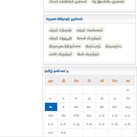
அமரர் கல்கியின் நூல்கள்
பிற இலக்கிய நூல்கள்
அருணகிரிநாதர் நூல்கள்
கந்தர் அந்தாதி
கந்தர் அலங்காரம்
கந்தர் அனுபூதி
சேவல் விருத்தம்
திருஎழுகூற்றிருக்கை
திருப்புகழ்
திருவகுப்பு
மயில் விருத்தம்
வேல் விருத்தம்
தமிழ் நாள்காட்டி
ஞா
தி்
செ
அ
வி
வெ
கா
௧
௨
௩
௪
௫
௬
௭
௮
௯
௰
௰௧
௰௨
௰௩
௰௪
௰௫
௰௬
௰௭
௰௮
௰௯
௨௰
௨௧
௨௨
௨௩
௨௪
௨௫
௨௬
௨௭
௨௮
௨௯
௩௰
௩௧