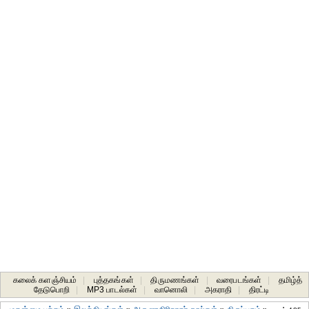
கலைக் களஞ்சியம்
|
புத்தகங்கள்
|
திருமணங்கள்
|
வரைபடங்கள்
|
தமிழ்த்
தேடுபொறி
|
MP3 பாடல்கள்
|
வானொலி
|
அகராதி
|
திரட்டி