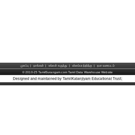
முகப்பு
|
நாங்கள்
|
உங்கள் கருத்து
|
விளம்பரத்திற்கு
|
தள வரைபடம்
© 2010-25 TamilSurangam.com Tamil Data Warehouse Website
Designed and maintained by TamilKalanjiyam Educational Trust.