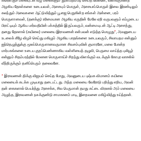
கிரெளஞ்ச மலையுடன் எழு மலைகளும் தூள்படும்படி செய்த வேலனே, விளங்குகின்ற
அழகிய தோள்களை உடையவள், அசையும் பொருள், அசையாப்பொருள் இவை இரண்டிலும்
கலந்தும் அவைகளை ஆட்டுவித்தும் பூஜை பெறுகின்ற எங்கள் அன்னை, பரம்
பொருளானவள், (தனக்கு) உரிமையான அழகிய எருதின் மேலே ஏறி வருபவளும் எம்முடைய
பிராட்டியும் ஆகிய பார்வதியின் பக்கத்தில் இருப்பவரும், வன்மையுடன் ஆட்டி அசைத்து,
தனது தோளால் (கயிலை) மலையை இராவணன் என்பவன் எடுத்த பொழுது
*
, அவனுடைய
உடலைக் கீழே விழச் செய்து மகிழும் அழகிய பாதங்களை உடையவரும், சிவாயநம என்னும்
ஐந்தெழுத்துக்கு மூலப்பொருளானவருமான சிவசம்புவின் குமாரனே, மலை போன்ற
மார்பகங்களை உடைய குறப்பெண்ணாகிய வள்ளியைத் தழுவி, பெருமை வாய்ந்த புலியூர்
என்னும் சிதம்பரத்தில் மேலான பொருளாய்ச் சிறந்து விளங்கும் வடக்குக் கோபுர வாசலில்
வீற்றிருக்கும் தனிப்பெரும் தலைவனே.
*
இராவணன் திக்கு விஜயம் செய்த போது, அவனுடைய புஷ்பக விமானம் கயிலை
மலையைக் கடக்க முடியாது தடைபட்டது. அந்த மலையை வேரோடு பறித்து எறிய, அவன்
தன் கைகளால் பெயர்த்து அசைக்க, சிவ பெருமான் தமது கட்டை விரலால் அம் மலையை
அழுத்த, இராவணன் நசுக்குண்டு சாமகானம் பாடி, இறைவனை மகிழ்வித்து உய்ந்தான்.