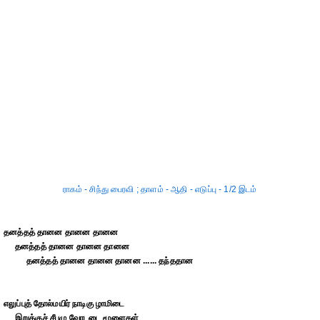
ராகம் - சிந்து பைரவி ; தாளம் - ஆதி - எடுப்பு - 1/2 இடம்
தனத்தத் தானன தானன தானன
தனத்தத் தானன தானன தானன
தனத்தத் தானன தானன தானன ...... தந்ததான
எலுப்புத் தோல்மயிர் நாடிகு ழாமிடை
இறுக்குச் சீபுழு வோடடை மூளைகள்