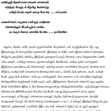
வலித்துத் தோள்மலை ராவண னானவன்
எடுத்தப் போதுடல் கீழ்விழ வேசெய்து
மகிழ்ப்பொற் பாதசி வாயந மோஅர ...... சம்புபாலா
மலைக்கொப் பாமுலை யாள்குற மாதினை
அணைத்துச் சீர்புலி யூர்பர மாகிய
வடக்குக் கோபுர வாசலில் மேவிய ...... தம்பிரானே.
எலும்பு, தோல், மயிர், நாடிக் குழாய்களின் நெருக்கம், உள் அழுந்தியுள்ள சீழ், புழு
இவைகளுடன் பொருந்திய மூளைகள், இரத்தக் கடல்நீர், மலம் இவை எல்லாம் நிறைந்த
சேற்றுக் குளத்தில், சோர்வு, இரத்தக் குறைவால் வரும் சோகை, வாயு மிகுதலாகிய பிணி,
பக்க வாதம், வயிற்று உளைவு, சூலை என்னும் நோயோடு, பலத்த மூச்சு வாங்குதல்,
இழிவான மூல நோயுடன் விரைவாதம், நடுக்கு வாதம், காய்கின்ற நெருப்புப் போன்ற சுரம்,
நீரிழிவு, கபநோயின் காரணமாக கோழையின் கலப்பு, செவிட்டுத் தன்மை, கூன், வாந்தி
பேதி, குருட்டுத் தன்மை, கால் முடமாயிருத்தல், பேச வராமை, உள் பக்கத்தே அறுத்துச்
செல்லுகின்ற கழுத்தைச் சுற்றி வரும் புண், (இத்தகைய நோய்கள் எல்லாம்) குடி புகுந்த,
கேடு செய்கின்ற இந்த உடலே நிலையானது என்று எடுத்துக்கொண்டு, பாழ்படுத்தும் கொடிய
வினையால் திரிகின்ற நாய் போன்ற அடியேன், உனது திருவடிகளைப் பெற, ஞான
மயமானதும், எப்போதும் மங்களகரமானதும் ஆகிய அன்பைத் தருவாயாக. வெற்றி
பெறுவதன் பொருட்டுப் போர் செய்த அசுரர்களுடைய கூட்டம் கக்கும் இரத்தச் சேறு பெருக,
தேர்கள், குதிரைகள், யாளிகள் (இப் படைகள் எல்லாம்) அழிபட்டு, கடலும் சூரனும்,