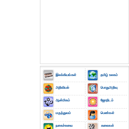
இலக்கியங்கள்
தமிழ் உலகம்
அறிவியல்
பொதுஅறிவு
ஆன்மிகம்
ஜோதிடம்
மருத்துவம்
பெண்கள்
நகைச்சுவை
கலைகள்