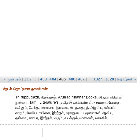
‹‹ முன்புறம்
1
2
483
484
485
486
487
1327
1328
தொடர்ச்சி ››
|
|
| ... |
|
|
|
|
| ... |
|
|
தேட‌ல் தொட‌ர்பான தகவ‌ல்க‌ள்:
Thiruppugazh, திருப்புகழ், Arunagirinathar Books, அருணகிரிநாதர்
நூல்கள், Tamil Literature's, தமிழ் இலக்கியங்கள், - தானன, போன்ற,
என்னும், செய்த, மலையை, இராவணன், தனத்தத், அழகிய, எல்லாம்,
வாதம், மேவிய, கயிலை, இரத்தச், அவனுடைய, மூளைகள், ஆகிய,
தன்மை, கோபுர, இரத்தக், வரும், வடக்குக், யாளிகள், வாசலில்