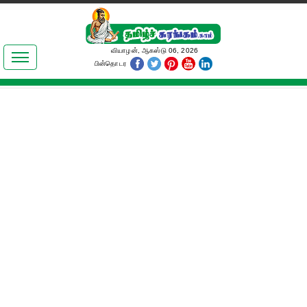
இலக்கியங்கள்
வியாழன், ஆகஸ்டு 06, 2026
பின்தொடர
தமிழ் உலகம்
அறிவியல்
பொதுஅறிவு
ஆன்மிகம்
ஜோதிடம்
மருத்துவம்
பெண்கள் பகுதி
நகைச்சுவை
கலையுலகம்