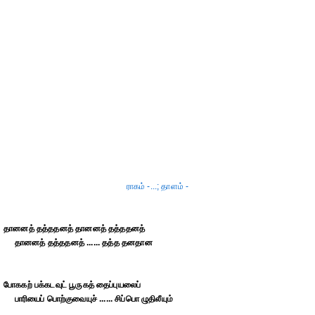
ராகம் -...; தாளம் -
தானனத் தத்ததனத் தானனத் தத்ததனத்
தானனத் தத்ததனத் ...... தத்த தனதான
போககற் பக்கடவுட் பூருகத் தைப்புயலைப்
பாரியைப் பொற்குவையுச் ...... சிப்பொ ழுதிலீயும்