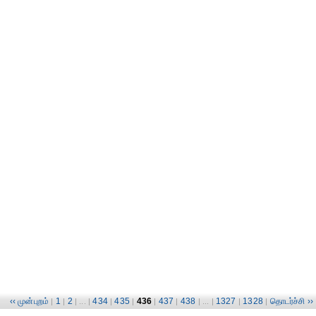
‹‹ முன்புறம்
1
2
434
435
436
437
438
1327
1328
தொடர்ச்சி ››
|
|
| ... |
|
|
|
|
| ... |
|
|