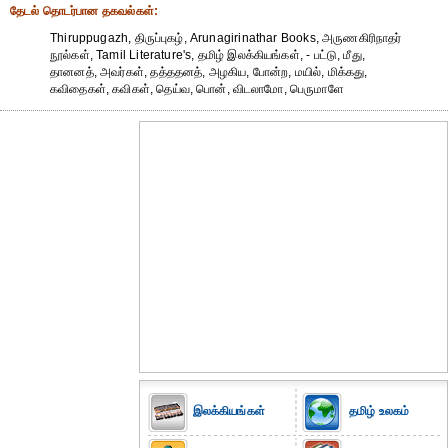
தேட‌ல் தொட‌ர்பான தகவ‌ல்க‌ள்:
Thiruppugazh, திருப்புகழ், Arunagirinathar Books, அருணகிரிநாதர்
நூல்கள், Tamil Literature's, தமிழ் இலக்கியங்கள், - பட்டு, மீது,
தானனத், அவர்கள், தத்ததனத், அழகிய, போன்ற, மயில், மிக்கது,
கவிதைகள், கவிகள், தெய்வ, பொன், விடலாமோ, பெருமாளே
இலக்கியங்கள்
தமிழ் உலகம்