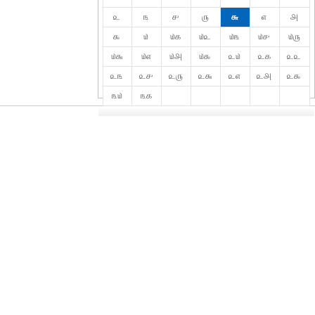
௨
௩
௪
௫
௬
௭
௮
௯
௰
௰௧
௰௨
௰௩
௰௪
௰௫
௰௬
௰௭
௰௮
௰௯
௨௰
௨௧
௨௨
௨௩
௨௪
௨௫
௨௬
௨௭
௨௮
௨௯
௩௰
௩௧