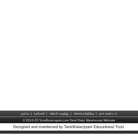
முகப்பு
|
நாங்கள்
|
உங்கள் கருத்து
|
விளம்பரத்திற்கு
|
தள வரைபடம்
© 2010-25 TamilSurangam.com Tamil Data Warehouse Website
Designed and maintained by TamilKalanjiyam Educational Trust.