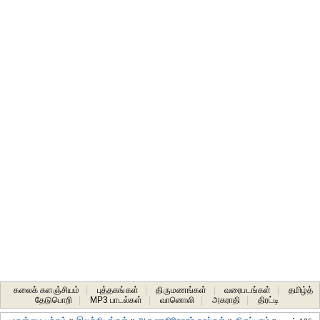
கலைக் களஞ்சியம்
|
புத்தகங்கள்
|
திருமணங்கள்
|
வரைபடங்கள்
|
தமிழ்த்
தேடுபொறி
|
MP3 பாடல்கள்
|
வானொலி
|
அகராதி
|
திரட்டி