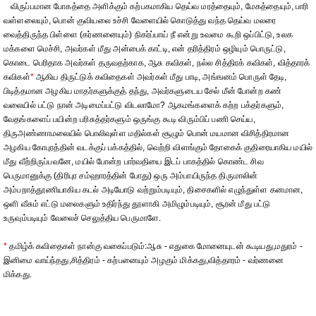
விருப்பமான போகத்தை அளிக்கும் கற்பகமாகிய தெய்வ மரத்தையும், மேகத்தையும், பாரி
வள்ளலையும், பொன் குவியலை உச்சி வேளையில் கொடுத்து வந்த தெய்வ மலரை
வைத்திருந்த பிள்ளை (கர்ணனையும்) நிகர்ப்பாய் நீ என்று உவமை கூறி ஒப்பிட்டு, உலக
மக்களை மெச்சி, அவர்கள் மீது அன்பைக் காட்டி, என் தரித்திரம் ஒழியும் பொருட்டு,
கொடை பெரிதாக அவர்கள் தருவதற்காக, ஆசு கவிகள், நல்ல சித்திரக் கவிகள், வித்தாரக்
கவிகள்
*
ஆகிய திருட்டுக் கவிதைகள் அவர்கள் மீது பாடி, அங்ஙனம் பொருள் தேடி,
பிடித்தமான அழகிய மாதர்களுக்குத் தந்து, அவர்களுடைய சேல் மீன் போன்ற கண்
வலையில் பட்டு நான் அடிமைப்பட்டு விடலாமோ? ஆகமங்களைக் கற்ற பக்தர்களும்,
வேதங்களைப் பயின்ற பரிசுத்தர்களும் ஒருங்கு கூடி விரும்பிப் பணி செய்ய,
திருஅண்ணாமலையில் பொலிவுள்ள மதில்கள் சூழும் பொன் மயமான விசித்திரமான
அழகிய கோபுரத்தின் வடக்குப் பக்கத்தில், வெற்றி விளங்கும் தோகைக் குதிரையாகிய மயில்
மீது வீற்றிருப்பவனே, மயில் போன்ற பார்வதியை இடப் பாகத்தில் கொண்ட சிவ
பெருமானுக்கு (திரிபுர சம்ஹாரத்தின் போது) ஒரு அம்பாயிருந்த திருமாலின்
அம்பறாத்தூணியாகிய கடல் அடியோடு வற்றும்படியும், திசைகளில் எழுந்துள்ள கனமான,
ஒளி வீசும் எட்டு மலைகளும் உதிர்ந்து தூளாகி அமிழும்படியும், சூரன் மீது பட்டு
உருவும்படியும் வேலைச் செலுத்திய பெருமாளே.
*
தமிழ்க் கவிதைகள் நான்கு வகைப்படும்:ஆசு - எதுகை மோனையுடன் கூடியது,மதுரம் -
இனிமை வாய்ந்தது,சித்திரம் - கற்பனையும் அழகும் மிக்கது,வித்தாரம் - வர்ணனை
மிக்கது.