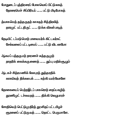
போதுடைப் புத்திரரைப் போலவொப் பிட்டுலகத்
தோரைமெச் சிப்பிரியப் ...... பட்டு மிடிபோகத்
த்யாகமெத் தத்தருதற் காசுநற் சித்திரவித்
தாரமுட் பட்டதிருட் ...... டுக்க விகள்பாடித்
தேடியிட் டப்படுபொற் பாவையர்க் கிட்டவர்கட்
சேல்வலைப் பட்டடிமைப் ...... பட்டு விடலாமோ
ஆகமப் பத்தருமற் றாரணச் சுத்தருமுற்
றாதரிக் கைக்கருணைத் ...... துப்பு மதில்சூழும்
ஆடகச் சித்ரமணிக் கோபுரத் துத்தரதிக்
காகவெற் றிக்கலபக் ...... கற்கி யமர்வோனே
தோகையைப் பெற்றஇடப் பாகரொற் றைப்பகழித்
தூணிமுட் டச்சுவறத் ...... திக்கி லெழுபாரச்
சோதிவெற் பெட்டுமுதிர்த் தூளிதப் பட்டமிழச்
சூரனைப் பட்டுருவத் ...... தொட்ட பெருமாளே.