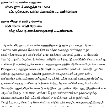
தர்க்க மிட்டசுர ரைக்கெ லித்துமலை
யுக்கெ ழுக்கடல்கொ ளுத்தி அட்டதிசை
தட்ட முட்டையடை யக்கொ டிப்புகையின் ...... மண்டும்வேலா
தத்தை வித்ருமநி றத்தி முத்தணிகு
றத்தி கற்பகவ னத்தி சித்தமவை
தக்கு நத்தஅரு ணைக்கி ரிக்குள்மகிழ் ...... தம்பிரானே.
ஆணின் விந்துவும், பெண்ணின் ரத்தத்திலுள்ள இந்திரியமும் ஒன்றுபட்டு (சிசு
உற்பத்தியாகி), தாமரை இலையில் நீர் போல ரத்தம் நிறைந்து, சுகத்தைத் தரும்
சுக்கிலத்தாலாகிய ஒரு மந்திர சக்தி உள்ள மாத்திரை அளவைப் பூண்டு, கருப்பையில்
தோன்றி, அழகிய தொப்பை இடுகின்ற வயிற்றில் வளர்ந்து, அந்த வயிற்றில் மிகவும் சுழன்று,
உடலில் சூடு வரப் பெற்று, சொல்லப்பட்ட பத்தாவது மாதத்தில் கீழ் மேலாக விழச் செய்யவல்ல
(பிரமனுடைய) எழுத்துக்களின் மந்திர சக்தியால், வெளியில் தள்ளிவிட, நல்ல இப் பூமியில்
சேர்ந்து, குழந்தை அழுது (தாயின்) முலையைத் தர, முலைப்பால் அமுதை உண்டு,
வளர்வதற்கு வலிமையின்மையால் முயன்று, தத்தித் தத்தி நடக்கும் நடையழகைப் பெற்று,
நூல்களைப் படித்து பயனில்லாத அறிவைப் பெற்று, தோகை மயில் போன்ற பெண்களின்
மோகத்தில் மூழ்கி, விதியினால் கட்டுண்டு இவ்வாறு பிறவியை அடைந்து, (இறுதியாக) உடல்
அழிபட்டு இறந்து படுவேனோ? தெற்கில் இருந்த அரக்கர்களின் செருக்கை அழித்து,
விபீஷணனுக்கு விரும்பத் தக்க (இலங்கை) அரசாட்சியைத் தந்து முக்தியைக்
கொடுத்தவரும், மிக்க அழகிய லக்ஷ்மியை மார்பில் தரித்தவரும், சக்கரத்தை ஏந்தியவரும்