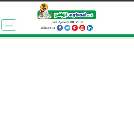
இலக்கியங்கள்
சனி, ஆகஸ்டு 08, 2026
பின்தொடர
தமிழ் உலகம்
அறிவியல்
பொதுஅறிவு
ஆன்மிகம்
ஜோதிடம்
மருத்துவம்
பெண்கள் பகுதி
நகைச்சுவை
கலையுலகம்