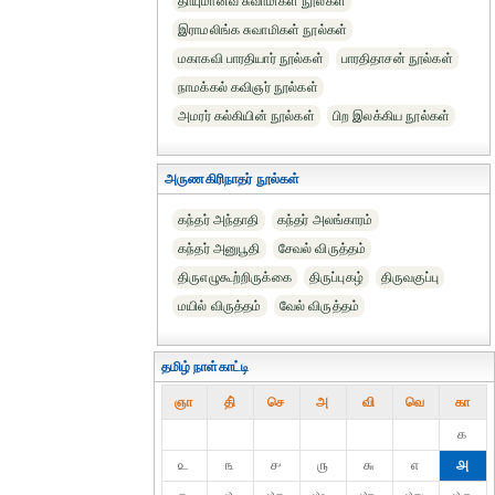
தாயுமானவ சுவாமிகள் நூல்கள்
இராமலிங்க சுவாமிகள் நூல்கள்
மகாகவி பாரதியார் நூல்கள்
பாரதிதாசன் நூல்கள்
நாமக்கல் கவிஞர் நூல்கள்
அமரர் கல்கியின் நூல்கள்
பிற இலக்கிய நூல்கள்
அருணகிரிநாதர் நூல்கள்
கந்தர் அந்தாதி
கந்தர் அலங்காரம்
கந்தர் அனுபூதி
சேவல் விருத்தம்
திருஎழுகூற்றிருக்கை
திருப்புகழ்
திருவகுப்பு
மயில் விருத்தம்
வேல் விருத்தம்
தமிழ் நாள்காட்டி
ஞா
தி்
செ
அ
வி
வெ
கா
௧
௨
௩
௪
௫
௬
௭
௮