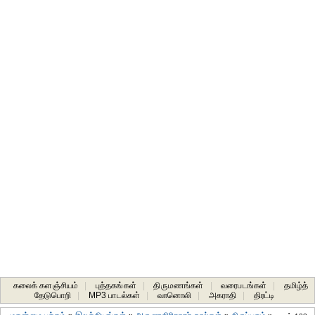
கலைக் களஞ்சியம்
|
புத்தகங்கள்
|
திருமணங்கள்
|
வரைபடங்கள்
|
தமிழ்த்
தேடுபொறி
|
MP3 பாடல்கள்
|
வானொலி
|
அகராதி
|
திரட்டி