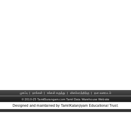
முகப்பு
|
நாங்கள்
|
உங்கள் கருத்து
|
விளம்பரத்திற்கு
|
தள வரைபடம்
© 2010-25 TamilSurangam.com Tamil Data Warehouse Website
Designed and maintained by TamilKalanjiyam Educational Trust.