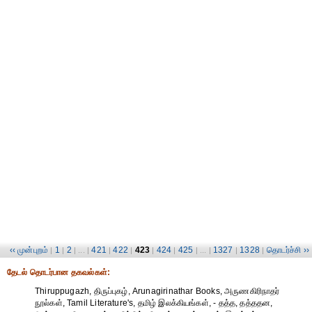
‹‹ முன்புறம்
1
2
421
422
423
424
425
1327
1328
தொடர்ச்சி ››
|
|
| ... |
|
|
|
|
| ... |
|
|
தேட‌ல் தொட‌ர்பான தகவ‌ல்க‌ள்:
Thiruppugazh, திருப்புகழ், Arunagirinathar Books, அருணகிரிநாதர்
நூல்கள், Tamil Literature's, தமிழ் இலக்கியங்கள், - தத்த, தத்ததன,