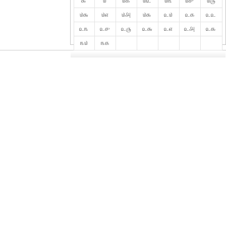
௯
௰
௰௧
௰௨
௰௩
௰௪
௰௫
௰௬
௰௭
௰௮
௰௯
௨௰
௨௧
௨௨
௨௩
௨௪
௨௫
௨௬
௨௭
௨௮
௨௯
௩௰
௩௧