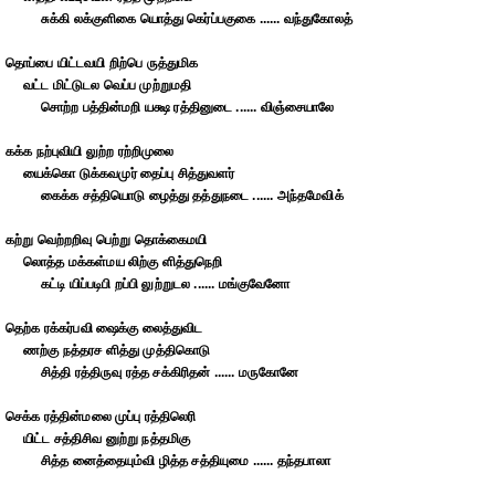
சுக்கி லக்குளிகை யொத்து கெர்ப்பகுகை ...... வந்துகோலத்
தொப்பை யிட்டவயி றிற்பெ ருத்துமிக
வட்ட மிட்டுடல வெப்ப முற்றுமதி
சொற்ற பத்தின்மறி யக்ஷ ரத்தினுடை ...... விஞ்சையாலே
கக்க நற்புவியி லுற்ற ரற்றிமுலை
யைக்கொ டுக்கவமுர் தைப்பு சித்துவளர்
கைக்க சத்தியொடு ழைத்து தத்துநடை ...... அந்தமேவிக்
கற்று வெற்றறிவு பெற்று தொக்கைமயி
லொத்த மக்கள்மய லிற்கு ளித்துநெறி
கட்டி யிப்படிபி றப்பி லுற்றுடல ...... மங்குவேனோ
தெற்க ரக்கர்பவி ஷைக்கு லைத்துவிட
ணற்கு நத்தரச ளித்து முத்திகொடு
சித்தி ரத்திருவு ரத்த சக்கிரிதன் ...... மருகோனே
செக்க ரத்தின்மலை முப்பு ரத்திலெரி
யிட்ட சத்திசிவ னுற்று நத்தமிகு
சித்த னைத்தையும்வி ழித்த சத்தியுமை ...... தந்தபாலா