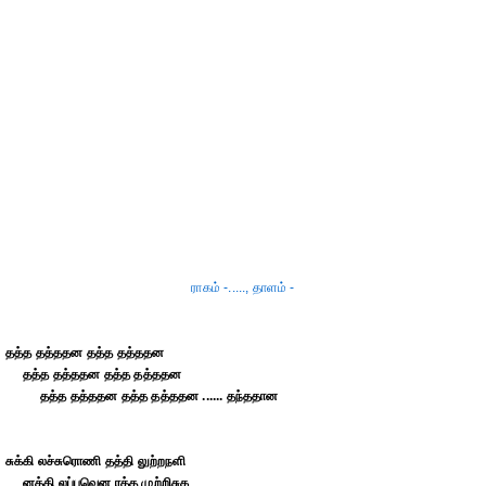
ராகம் -....., தாளம் -
தத்த தத்ததன தத்த தத்ததன
தத்த தத்ததன தத்த தத்ததன
தத்த தத்ததன தத்த தத்ததன ...... தந்ததான
சுக்கி லச்சுரொணி தத்தி லுற்றநளி
னத்தி லப்புவென ரத்த முற்றிசுக