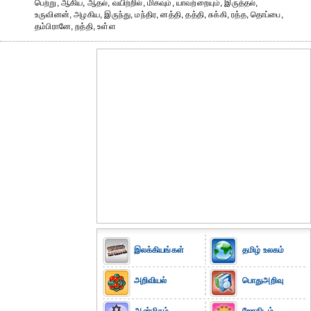
பெற்று, ஆகிய, ஆதல், வயிற்றில், மிகவும், யாவற்றையும், இருத்தல்,
உருவினன், அழகிய, இருந்து, மந்திர, னத்தி, தத்தி, சுக்கி, ரத்த, தொப்பை,
தம்பிரானே, றத்தி, உள்ள
இலக்கியங்கள்
தமிழ் உலகம்
அறிவியல்
பொதுஅறிவு