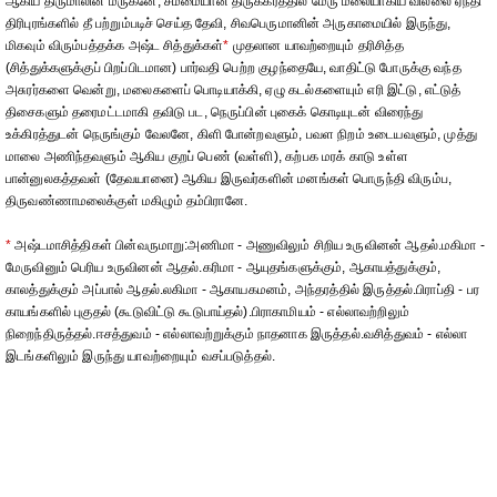
ஆகிய திருமாலின் மருகனே, சம்மையான திருக்கரத்தில் மேரு மலையாகிய வில்லை ஏந்தி
திரிபுரங்களில் தீ பற்றும்படிச் செய்த தேவி, சிவபெருமானின் அருகாமையில் இருந்து,
மிகவும் விரும்பத்தக்க அஷ்ட சித்துக்கள்
*
முதலான யாவற்றையும் தரிசித்த
(சித்துக்களுக்குப் பிறப்பிடமான) பார்வதி பெற்ற குழந்தையே, வாதிட்டு போருக்கு வந்த
அசுரர்களை வென்று, மலைகளைப் பொடியாக்கி, ஏழு கடல்களையும் எரி இட்டு, எட்டுத்
திசைகளும் தரைமட்டமாகி தவிடு பட, நெருப்பின் புகைக் கொடியுடன் விரைந்து
உக்கிரத்துடன் நெருங்கும் வேலனே, கிளி போன்றவளும், பவள நிறம் உடையவளும், முத்து
மாலை அணிந்தவளும் ஆகிய குறப் பெண் (வள்ளி), கற்பக மரக் காடு உள்ள
பான்னுலகத்தவள் (தேவயானை) ஆகிய இருவர்களின் மனங்கள் பொருந்தி விரும்ப,
திருவண்ணாமலைக்குள் மகிழும் தம்பிரானே.
*
அஷ்டமாசித்திகள் பின்வருமாறு:அணிமா - அணுவிலும் சிறிய உருவினன் ஆதல்.மகிமா -
மேருவினும் பெரிய உருவினன் ஆதல்.கரிமா - ஆயுதங்களுக்கும், ஆகாயத்துக்கும்,
காலத்துக்கும் அப்பால் ஆதல்.லகிமா - ஆகாயகமனம், அந்தரத்தில் இருத்தல்.பிராப்தி - பர
காயங்களில் புகுதல் (கூடுவிட்டு கூடுபாய்தல்).பிராகாமியம் - எல்லாவற்றிலும்
நிறைந்திருத்தல்.ஈசத்துவம் - எல்லாவற்றுக்கும் நாதனாக இருத்தல்.வசித்துவம் - எல்லா
இடங்களிலும் இருந்து யாவற்றையும் வசப்படுத்தல்.