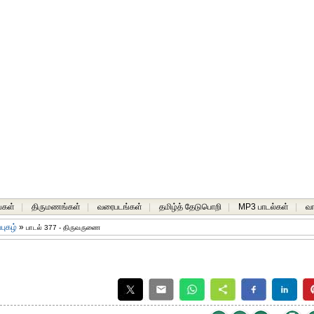
்கள்
|
திருமணங்கள்
|
வரைபடங்கள்
|
தமிழ்த் தேடுபொறி
|
MP3 பாடல்கள்
|
வ
்புகழ்
»
பாடல் 377 - திருவருணை