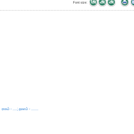
Font size:
ராகம் - .....; தாளம் - ........