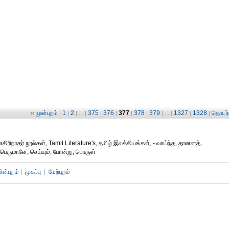
‹‹ முன்புறம்
1
2
375
376
377
378
379
1327
1328
தொடர்ச
|
|
| ... |
|
|
|
|
| ... |
|
|
ரிநாதர் நூல்கள், Tamil Literature's, தமிழ் இலக்கியங்கள், - வாய்ந்த, தானனத்,
பெருமாளே, செய்யும், போன்று, பொருள்
பின்புறம்
|
முகப்பு
|
மேற்புறம்