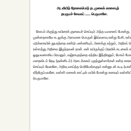
அடவியிற் றோகைபொற் றடமுலைக் காசையுற்
றயருமச் சேவகப் ...... பெருமாளே.
கோபம் மிகுந்து உயிரைக் குலையச் செய்யும் அந்த யமனைப் போன்று, வ
முன்னதாகவே உடலுக்கு அளவான பொருள் இவ்வளவு என்று பேசி, உள்ளத்
படுக்கையில் துயரத்தை உண்டு பண்ணியும், பிணக்கு உற்றும், அதிகப் ப
உள்ளத்து அறிவை இழந்தவன் நான். என் உயிருக்குப் பிறவிக் கடலைக
ஓதுபவனாகிய பிரமனும், வஜ்ராயுதத்தை ஏந்திய இந்திரனும், மேகம் போ
மறைவிடம் தேடி (தன்னிடம்) அடைக்கலம் புகுந்துள்ளார்கள் என்ற 
செய்யும் வேலனே, அறிவு வாய்ந்த பெரியோர்களும் என்னுடன் கூடி (யான
வீற்றிருப்பவனே, வள்ளி மலைக் காட்டில் மயில் போன்று உலாவும் வள
பெருமாளே.