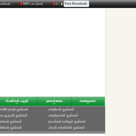
Font Download
தகங்கள்
MP3 பாடல்கள்
மின்னஞ்சல்
திரட்டி
உரையாடல்
பெண்கள் பகுதி
நகைச்சுவை
கலையுலகம்
ிரி நாதர் நூல்கள்
பாரதியார் நூல்கள்
ுமர குருபரர் நூல்கள்
பாரதிதாசன் நூல்கள்
ானவர் நூல்கள்
நாமக்கல் கவிஞர் நூல்கள்
ிங்கர் நூல்கள்
அமரர் கல்கியின் நூல்கள்