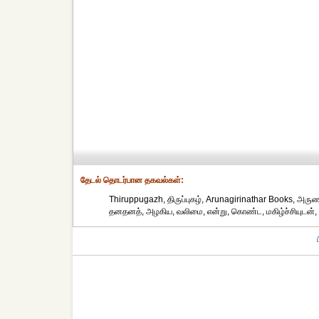
தேட‌ல் தொட‌ர்பான தகவ‌ல்க‌ள்:
Thiruppugazh, திருப்புகழ், Arunagirinathar Books, அருணகி
தனதனத், அழகிய, வலிமை, என்று, கொண்ட, மகிழ்ச்சியுடன், 