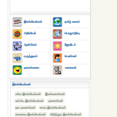
இலக்கியங்கள்
தமிழ் உலகம்
அறிவியல்
பொதுஅறிவு
ஆன்மிகம்
ஜோதிடம்
மருத்துவம்
பெண்கள்
நகைச்சுவை
கலைகள்
இலக்கியங்கள்
சங்க இலக்கியங்கள்
இலக்கணங்கள்
காப்பிய இலக்கியங்கள்
புராணங்கள்
தல புராணங்கள்
சைவ இலக்கியங்கள்
வைணவ இலக்கியங்கள்
கிறித்துவ இலக்கியங்கள்