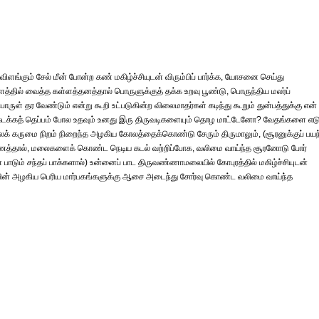
ிளங்கும் சேல் மீன் போன்ற கண் மகிழ்ச்சியுடன் விரும்பிப் பார்க்க, யோசனை செய்து
தில் வைத்த கள்ளத்தனத்தால் பொருளுக்குத் தக்க உறவு பூண்டு, பொருந்திய மலர்ப்
ொருள் தர வேண்டும் என்று கூறி உட்படுகின்ற விலைமாதர்கள் கடிந்து கூறும் துன்பத்துக்கு என்
் கடக்கத் தெப்பம் போல உதவும் உனது இரு திருவடிகளையும் தொழ மாட்டேனோ? வேதங்களை எடு
லக் கருமை நிறம் நிறைந்த அழகிய கோலத்தைக்கொண்டு சேரும் திருமாலும், (சூரனுக்குப் பயந
காரணத்தால், மலைகளைக் கொண்ட நெடிய கடல் வற்றிப்போக, வலிமை வாய்ந்த சூரனோடு போர்
் பாடும் சந்தப் பாக்களால்) உன்னைப் பாட திருவண்ணாமலையில் கோபுரத்தில் மகிழ்ச்சியுடன்
்ளியின் அழகிய பெரிய மார்பகங்களுக்கு ஆசை அடைந்து சோர்வு கொண்ட வலிமை வாய்ந்த