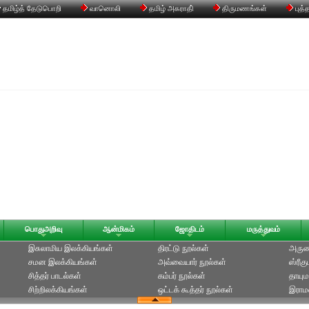
தமிழ்த் தேடுபொறி
வானொலி
தமிழ் அகராதி்
திருமணங்கள்
புத்
பொதுஅறிவு
ஆன்மிகம்
ஜோதிடம்
மருத்துவம்
இசுலாமிய இலக்கியங்கள்
திரட்டு நூல்கள்
அருணக
சமன இலக்கியங்கள்
அவ்வையார் நூல்கள்
ஸ்ரீக
சித்தர் பாடல்கள்
கம்பர் நூல்கள்
தாயும
சிற்றிலக்கியங்கள்
ஒட்டக் கூத்தர் நூல்கள்
இராமல