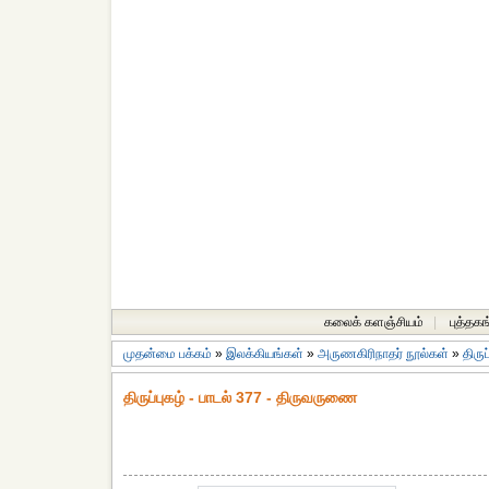
கலைக் களஞ்சியம்
|
புத்தகங
முதன்மை பக்கம்
»
இலக்கியங்கள்
»
அருணகிரிநாதர் நூல்கள்
»
திருப
திருப்புகழ் - பாடல் 377 - திருவருணை