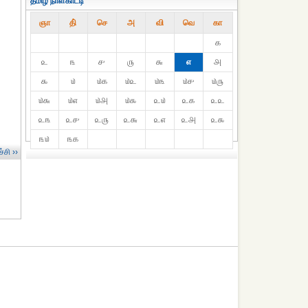
தமிழ் நாள்காட்டி
ஞா
தி்
செ
அ
வி
வெ
கா
௧
௨
௩
௪
௫
௬
௭
௮
௯
௰
௰௧
௰௨
௰௩
௰௪
௰௫
௰௬
௰௭
௰௮
௰௯
௨௰
௨௧
௨௨
௨௩
௨௪
௨௫
௨௬
௨௭
௨௮
௨௯
௩௰
௩௧
்சி ››