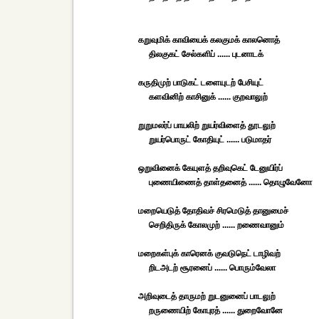
கறுவுமிக் காவியைக் கலகுமக் காலனொத்
திலகுகட் சேல்களிப் ...... புடனாடக்
கருதிமுற் பாடுகட் டளையுடற் பேசியுட்
களவினிற் காசினுக் ...... குறவாலுற்
றுறுமலர்ப் பாயலிற் றுயர்விளைத் தூடலுற்
றுயர்பொருட் கோதியுட் ...... படுமாதர்
ஒறுவினைக் கேயுளத் தறிவுகெட் டேனுயிர்ப்
புணையிணைத் தாள்தனைத் ...... தொழுவேனோ
மறையெடுத் தோதிவச் சிரமெடுத் தானுமைச்
செறிதிருக் கோலமுற் ...... றணைவானும்
மறைகள்புக் காரெனக் குவடுநெட் டாழிவற்
றிடஅடற் சூரனைப் ...... பொரும்வேலா
அறிவுடைத் தாருமற் றுடனுனைப் பாடலுற்
றருணையிற் கோபுரத் ...... துறைவோனே