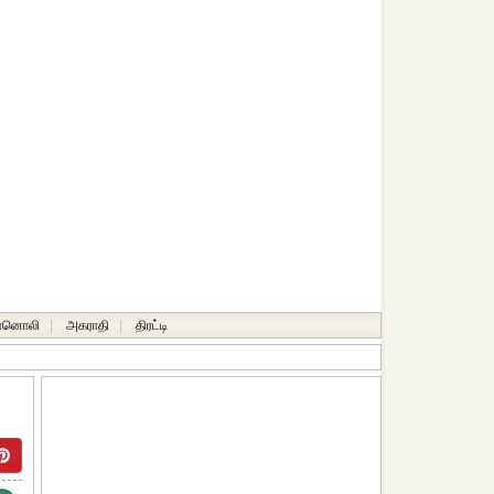
ானொலி
|
அகராதி
|
திரட்டி