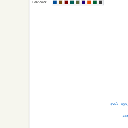
Font color:
ராகம் - தோடி
தகத