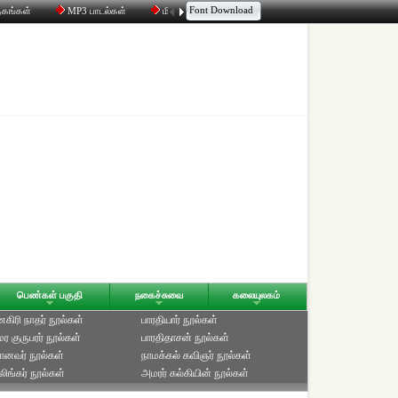
Font Download
தகங்கள்
MP3 பாடல்கள்
மின்னஞ்சல்
திரட்டி
உரையாடல்
பெண்கள் பகுதி
நகைச்சுவை
கலையுலகம்
ிரி நாதர் நூல்கள்
பாரதியார் நூல்கள்
ுமர குருபரர் நூல்கள்
பாரதிதாசன் நூல்கள்
ானவர் நூல்கள்
நாமக்கல் கவிஞர் நூல்கள்
ிங்கர் நூல்கள்
அமரர் கல்கியின் நூல்கள்