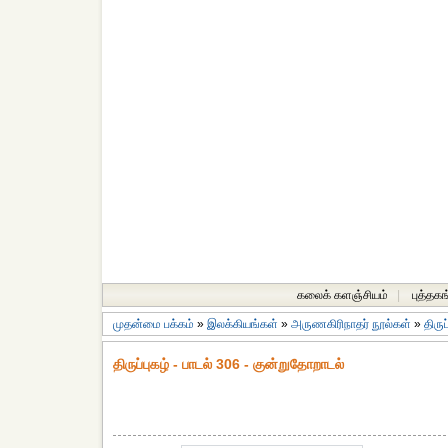
கலைக் களஞ்சியம்
|
புத்தகங
முதன்மை பக்கம்
»
இலக்கியங்கள்
»
அருணகிரிநாதர் நூல்கள்
»
திருப
திருப்புகழ் - பாடல் 306 - குன்றுதோறாடல்