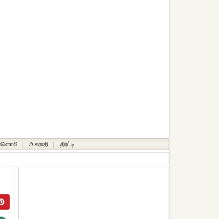
ானொலி
|
அகராதி
|
திரட்டி