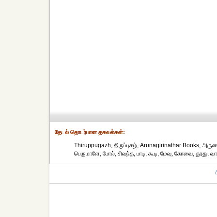
தேட‌ல் தொட‌ர்பான தகவ‌ல்க‌ள்:
Thiruppugazh, திருப்புகழ், Arunagirinathar Books, அருணக
பெருமாளே, போல், சிவந்த, பாடி, கூடி, மேவு, கோவை, தூது, வா