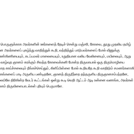
பொருளுக்காக அவர்களின் ஊர்களைத் தேடிச் சென்று மஞ்சரி, கோவை, தூது முதலிய தமிழ்
 அவர்களைப் புகழ்ந்து வாதித்துக் கூறி, வந்தித்துப் பாடுபவர்களைப் போல் வீணுக்கு
ிண்கிணியையும், கடப்பமலர் மாலையையும், உறுதியான வலிய வேலினையும், மயிலையும், ஆறு
டி வாழ்வுற ஞானம் சுரக்கும் சிவந்த கோவைக்கனி போன்ற திருவாயால் ஒரு திருமொழியை
ாத காய்ச்சலையும் நீங்கச்செய்தும், கிளிப்பிள்ளை போல் கூறியதே கூறி வாதிடும் சமணர்களாக
ிகங்களைப் பாடி அருளிய பண்டிதனே, ஞானத் திருநீற்றை தந்தருளிய திருஞானசம்பந்தனே,
யிலே திரிகின்ற வேடர் கூட்டங்கள் ஒன்று கூடி வெறி ஆட்டம் ஆடி உன்னை வணங்க, அவர்கள்
்லாம் திருவிளையாடல்கள் புரியும் பெருமாளே.