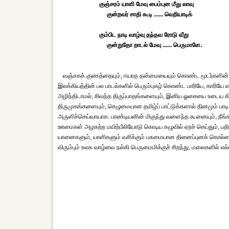
குஞ்சரம் யாளி மேவு பைம்புன மீது லாவு
குன்றவர் சாதி கூடி ...... வெறியாடிக்
கும்பிட நாடி வாழ்வு தந்தவ ரோடு வீறு
குன்றுதோ றாடல் மேவு ...... பெருமாளே.
வஞ்சகக் குணத்தையும், ஈயாத தன்மையையும் கொண்ட மூடர்களின் 
இலக்கியத்தின் பல பாடல்களில் பெரும்புகழ் கொண்ட பாரியே, காரியே என
அழிந்திடாமல், சிவந்த திருப்பாதங்களையும், இனிய ஓசையை உடைய க
திருமுகங்களையும், செழுமையான தமிழ்ப் பாட்டுக்களால் தினமும் பா
அருளிச்செய்வாயாக. பாண்டியனின் மிகுந்து வளைந்த கூனையும், நீங்க
ஊமைகள் அழகற்ற மயிற்பீலியோடு கொடிய கழுவில் ஏறச் செய்தும், பத
யானைகளும், யாளிகளும் வசிக்கும் பசுமையான தினைப்புனக் கொல்லை
விரும்பும் உலக வாழ்வை நல்கி பெருமைமிக்குச் சிறந்து, மலைகளில் எல