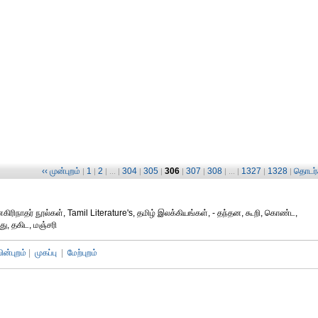
‹‹ முன்புறம்
1
2
304
305
306
307
308
1327
1328
தொடர்ச
|
|
| ... |
|
|
|
|
| ... |
|
|
ிரிநாதர் நூல்கள், Tamil Literature's, தமிழ் இலக்கியங்கள், - தந்தன, கூறி, கொண்ட,
து, தகிட, மஞ்சரி
பின்புறம்
|
முகப்பு
|
மேற்புறம்