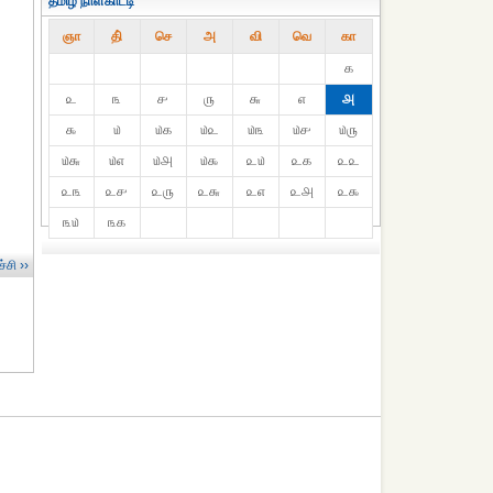
தமிழ் நாள்காட்டி
ஞா
தி்
செ
அ
வி
வெ
கா
௧
௨
௩
௪
௫
௬
௭
௮
௯
௰
௰௧
௰௨
௰௩
௰௪
௰௫
௰௬
௰௭
௰௮
௰௯
௨௰
௨௧
௨௨
௨௩
௨௪
௨௫
௨௬
௨௭
௨௮
௨௯
௩௰
௩௧
்சி ››