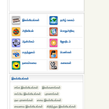
இலக்கியங்கள்
தமிழ் உலகம்
அறிவியல்
பொதுஅறிவு
ஆன்மிகம்
ஜோதிடம்
மருத்துவம்
பெண்கள்
நகைச்சுவை
கலைகள்
இலக்கியங்கள்
சங்க இலக்கியங்கள்
இலக்கணங்கள்
காப்பிய இலக்கியங்கள்
புராணங்கள்
தல புராணங்கள்
சைவ இலக்கியங்கள்
வைணவ இலக்கியங்கள்
கிறித்துவ இலக்கியங்கள்