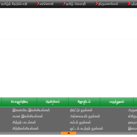
தமிழ்த் தேடுபொறி
வானொலி
தமிழ் அகராதி்
திருமணங்கள்
புத்
பொதுஅறிவு
ஆன்மிகம்
ஜோதிடம்
மருத்துவம்
இசுலாமிய இலக்கியங்கள்
திரட்டு நூல்கள்
அருணக
சமன இலக்கியங்கள்
அவ்வையார் நூல்கள்
ஸ்ரீக
சித்தர் பாடல்கள்
கம்பர் நூல்கள்
தாயும
சிற்றிலக்கியங்கள்
ஒட்டக் கூத்தர் நூல்கள்
இராமல