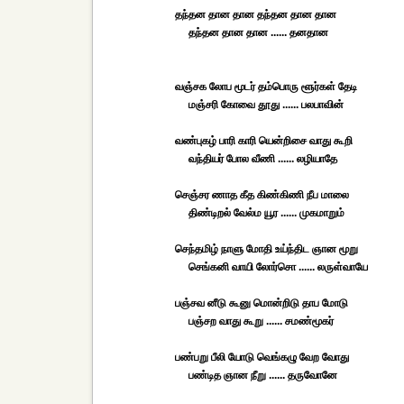
தந்தன தான தான தந்தன தான தான
தந்தன தான தான ...... தனதான
வஞ்சக லோப மூடர் தம்பொரு ளூர்கள் தேடி
மஞ்சரி கோவை தூது ...... பலபாவின்
வண்புகழ் பாரி காரி யென்றிசை வாது கூறி
வந்தியர் போல வீணி ...... லழியாதே
செஞ்சர ணாத கீத கிண்கிணி நீப மாலை
திண்டிறல் வேல்ம யூர ...... முகமாறும்
செந்தமிழ் நாளு மோதி உய்ந்திட ஞான மூறு
செங்கனி வாயி லோர்சொ ...... லருள்வாயே
பஞ்சவ னீடு கூனு மொன்றிடு தாப மோடு
பஞ்சற வாது கூறு ...... சமண்மூகர்
பண்பறு பீலி யோடு வெங்கழு வேற வோது
பண்டித ஞான நீறு ...... தருவோனே