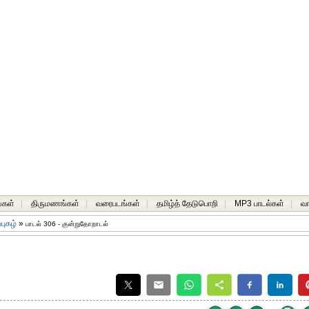
்கள்
|
திருமணங்கள்
|
வரைபடங்கள்
|
தமிழ்த் தேடுபொறி
|
MP3 பாடல்கள்
|
வ
்புகழ்
»
பாடல் 306 - குன்றுதோறாடல்