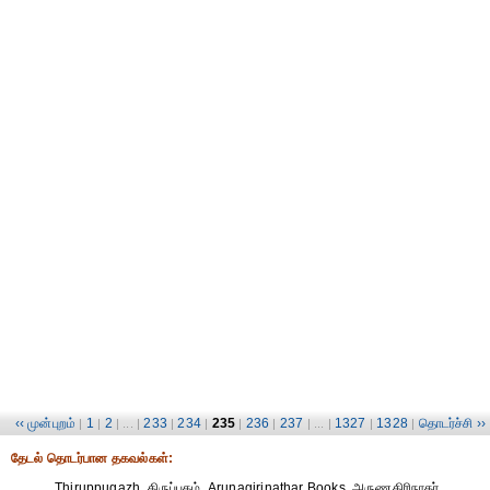
‹‹ முன்புறம்
1
2
233
234
235
236
237
1327
1328
தொடர்ச்சி ››
|
|
| ... |
|
|
|
|
| ... |
|
|
தேட‌ல் தொட‌ர்பான தகவ‌ல்க‌ள்:
Thiruppugazh, திருப்புகழ், Arunagirinathar Books, அருணகிரிநாதர்