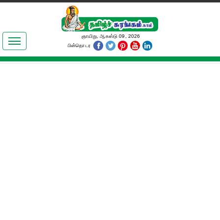
இலக்கியங்கள்
ஞாயிறு, ஆகஸ்டு 09, 2026
பின்தொடர
தமிழ் உலகம்
அறிவியல்
பொதுஅறிவு
ஆன்மிகம்
ஜோதிடம்
மருத்துவம்
பெண்கள் பகுதி
நகைச்சுவை
கலையுலகம்