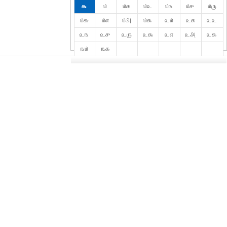
௯
௰
௰௧
௰௨
௰௩
௰௪
௰௫
௰௬
௰௭
௰௮
௰௯
௨௰
௨௧
௨௨
௨௩
௨௪
௨௫
௨௬
௨௭
௨௮
௨௯
௩௰
௩௧