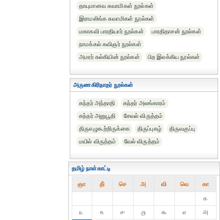
தாயுமானவ சுவாமிகள் நூல்கள்
இராமலிங்க சுவாமிகள் நூல்கள்
மகாகவி பாரதியார் நூல்கள்
பாரதிதாசன் நூல்கள்
நாமக்கல் கவிஞர் நூல்கள்
அமரர் கல்கியின் நூல்கள்
பிற இலக்கிய நூல்கள்
அருணகிரிநாதர் நூல்கள்
கந்தர் அந்தாதி
கந்தர் அலங்காரம்
கந்தர் அனுபூதி
சேவல் விருத்தம்
திருஎழுகூற்றிருக்கை
திருப்புகழ்
திருவகுப்பு
மயில் விருத்தம்
வேல் விருத்தம்
தமிழ் நாள்காட்டி
ஞா
தி்
செ
அ
வி
வெ
கா
௧
௨
௩
௪
௫
௬
௭
௮