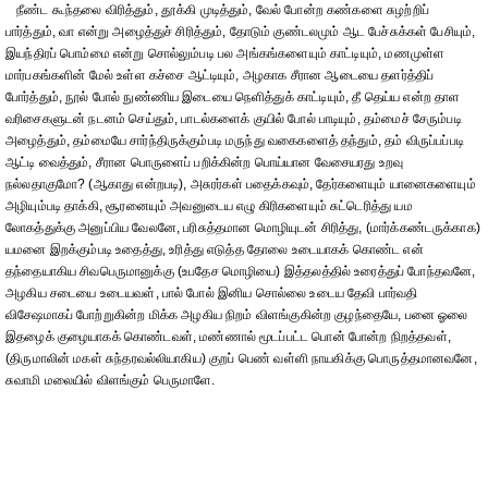
நீண்ட கூந்தலை விரித்தும், தூக்கி முடித்தும், வேல் போன்ற கண்களை சுழற்றிப்
பார்த்தும், வா என்று அழைத்துச் சிரித்தும், தோடும் குண்டலமும் ஆட பேச்சுக்கள் பேசியும்,
இயந்திரப் பொம்மை என்று சொல்லும்படி பல அங்கங்களையும் காட்டியும், மணமுள்ள
மார்பகங்களின் மேல் உள்ள கச்சை ஆட்டியும், அழகாக சீரான ஆடையை தளர்த்திப்
போர்த்தும், நூல் போல் நுண்ணிய இடையை நெளித்துக் காட்டியும், தீ தெய்ய என்ற தாள
வரிசைகளுடன் நடனம் செய்தும், பாடல்களைக் குயில் போல் பாடியும், தம்மைச் சேரும்படி
அழைத்தும், தம்மையே சார்ந்திருக்கும்படி மருந்து வகைகளைத் தந்தும், தம் விருப்பப்படி
ஆட்டி வைத்தும், சீரான பொருளைப் பறிக்கின்ற பொய்யான வேசையரது உறவு
நல்லதாகுமோ? (ஆகாது என்றபடி), அசுரர்கள் பதைக்கவும், தேர்களையும் யானைகளையும்
அழியும்படி தாக்கி, சூரனையும் அவனுடைய எழு கிரிகளையும் சுட்டெரித்து யம
லோகத்துக்கு அனுப்பிய வேலனே, பரிசுத்தமான மொழியுடன் சிரித்து, (மார்க்கண்டருக்காக)
யமனை இறக்கும்படி உதைத்து, உரித்து எடுத்த தோலை உடையாகக் கொண்ட என்
தந்தையாகிய சிவபெருமானுக்கு (உபதேச மொழியை) இத்தலத்தில் உரைத்துப் போந்தவனே,
அழகிய சடையை உடையவள், பால் போல் இனிய சொல்லை உடைய தேவி பார்வதி
விசேஷமாகப் போற்றுகின்ற மிக்க அழகிய நிறம் விளங்குகின்ற குழந்தையே, பனை ஓலை
இதழைக் குழையாகக் கொண்டவள், மண்ணால் மூடப்பட்ட பொன் போன்ற நிறத்தவள்,
(திருமாலின் மகள் சுந்தரவல்லியாகிய) குறப் பெண் வள்ளி நாயகிக்கு பொருத்தமானவனே,
சுவாமி மலையில் விளங்கும் பெருமாளே.