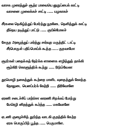
வாசக முரைத்துச் சூத்ர பாவையெ னுறுப்பைக் காட்டி
வாசனை முலைக்கச் சாட்டி ...... யழகாகச்
சீர்கலை நெகிழ்த்துப் போர்த்து நூலிடை நெளித்துக் காட்டி
தீதெய நடித்துப் பாட்டு ...... குயில்போலச்
சேருற அழைத்துப் பார்த்து சார்வுற மருத்திட் டாட்டி
சீர்பொருள் பறிப்பொய்க் கூத்த ...... ருறவாமோ
சூரர்கள் பதைக்கத் தேர்க்க ளானைக ளழித்துத் தாக்கி
சூர்கிரி கொளுத்திக் கூற்று ...... ரிடும்வேலா
தூமொழி நகைத்துக் கூற்றை மாளிட வுதைத்துக் கோத்த
தோலுடை யெனப்பர்க் கேற்றி ...... திரிவோனே
ஏரணி சடைச்சிப் பாற்சொ லாரணி சிறக்கப் போற்று
மேரெழி னிறத்துக் கூர்த்த ...... மகவோனே
ஏடணி குழைச்சித் தூர்த்த வாடகி குறத்திக் கேற்ற
ஏரக பொருப்பிற் பூத்த ...... பெருமாளே.