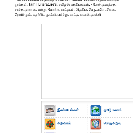
நூல்கள், Tamil Literature's, தமிழ் இலக்கியங்கள், - போல், தனத்தத்,
தாத்த, தானன, என்று, போன்ற, காட்டியும், அழகிய, பெருமாளே, சீரான,
நெளித்துக், சுழற்றிப், தூக்கி, பார்த்து, காட்டி, சுவாமி, தாக்கி
இலக்கியங்கள்
தமிழ் உலகம்
அறிவியல்
பொதுஅறிவு