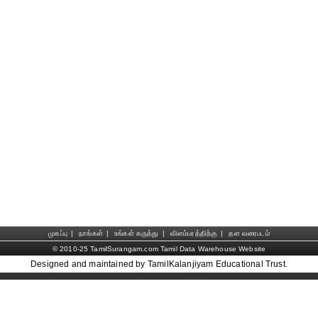
முகப்பு
|
நாங்கள்
|
உங்கள் கருத்து
|
விளம்பரத்திற்கு
|
தள வரைபடம்
© 2010-25 TamilSurangam.com Tamil Data Warehouse Website
Designed and maintained by TamilKalanjiyam Educational Trust.