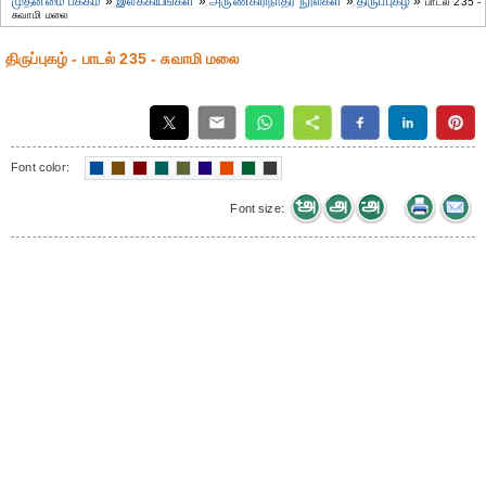
முதன்மை பக்கம்
»
இலக்கியங்கள்
»
அருணகிரிநாதர் நூல்கள்
»
திருப்புகழ்
»
பாடல் 235 -
சுவாமி மலை
திருப்புகழ் - பாடல் 235 - சுவாமி மலை
Font color:
Font size: