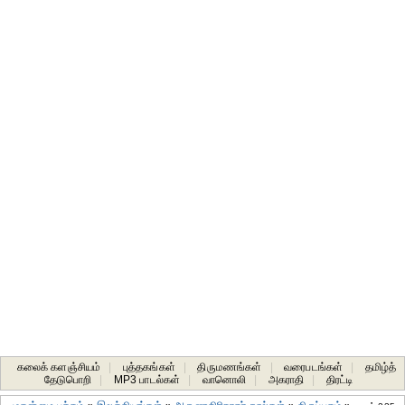
கலைக் களஞ்சியம்
|
புத்தகங்கள்
|
திருமணங்கள்
|
வரைபடங்கள்
|
தமிழ்த்
தேடுபொறி
|
MP3 பாடல்கள்
|
வானொலி
|
அகராதி
|
திரட்டி