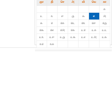
ஞா
தி்
செ
அ
வி
வெ
கா
௧
௨
௩
௪
௫
௬
௭
௮
௯
௰
௰௧
௰௨
௰௩
௰௪
௰௫
௰௬
௰௭
௰௮
௰௯
௨௰
௨௧
௨௨
௨௩
௨௪
௨௫
௨௬
௨௭
௨௮
௨௯
௩௰
௩௧