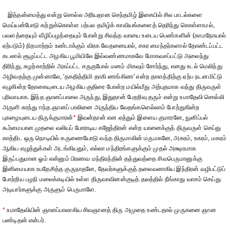
இத்தன்மைத்து என்று சொல்ல அரியதான செந்தமிழ் இசையில் சில பாடல்களை
மெய்யன்போடு கற்றுக்கொள்ள பற்பல தமிழ்க் காவியங்களைத் தெரிந்து கொள்ளாமல்,
பவளத்தையும் வீழிப்பழத்தையும் போன்று சிவந்த வாயை உடைய பெண்களின் (காமநோயால்
ஏற்படும்) நிறமாற்றம் உண்டாக்கும் விரக வேதனையால், சகர மைந்தர்களால் தோண்டப்பட்ட
கடலால் சூழப்பட்ட அழகிய பூமியிலே இவ்வண்ணமாகவே மோகவசப்பட்டு அலைந்து
திரிந்து, சுழற்காற்றில் அகப்பட்ட சருகுபோல் மனம் மிகவும் சோர்ந்து, எனது உடல் மெலிந்து
அழிவதற்கு முன்னாலே, 'தகதித்திமி தாகி ணங்கிண' என்ற தாளத்திற்கு ஏற்ப நடனமிட்டு
எழுகின்ற தோகையுடைய அழகிய குதிரை போன்ற மயில்மீது அற்புதமாக வந்து திருவருள்
புரிவாயாக. இந்த ஞானப்பாலை அருந்து, இதுதான் பேறறிவு தரும் என்று உமாதேவி சொல்லி
அருளி சுரந்து ஈந்த ஞானப் பாலினை அருந்திய வேதங்களெல்லாம் போற்றுகின்ற
புகழையுடைய திருக்குமாரன்
*
இவன்தான் என ஏத்தும் இளைய குமாரனே, நுனிப்பல்
கூர்மையான முதலை வலியப் போராடிய கஜேந்திரன் என்ற யானைக்குத் திருவருள் செய்து
காத்திட ஒரு நொடியில் கருணையோடு வந்த திருமாலின் மருமகனே, அகரம், உகரம், மகரம்
ஆகிய எழுத்துக்கள் அடங்கியதும், எல்லா மந்திரங்களுக்கும் முதல் அக்ஷரமாக
இருப்பதுமான ஓம் என்னும் பிரணவ மந்திரத்தின் தத்துவத்தை சிவபெருமானுக்கு
இனிமையாக உபதேசித்த குருநாதனே, தேவர்களுக்குத் தலைவனாகிய இந்திரன் வழிபட்டுப்
போற்றிய பழநி மலைக்கடியில் உள்ள திருவாவினன்குடித் தலத்தில் நீங்காது வாசம் செய்து
அடியார்களுக்கு அருளும் பெருமாளே.
*
உமாதேவியின் ஞானப்பாலாகிய சிவஞானத் திரு அமுதை உண்டதால் முருகனை ஞான
பண்டிதன் என்பர்.