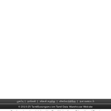
முகப்பு
|
நாங்கள்
|
உங்கள் கருத்து
|
விளம்பரத்திற்கு
|
தள வரைபடம்
© 2010-25 TamilSurangam.com Tamil Data Warehouse Website