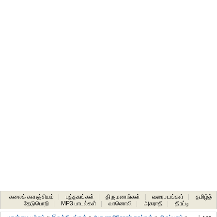
கலைக் களஞ்சியம்
|
புத்தகங்கள்
|
திருமணங்கள்
|
வரைபடங்கள்
|
தமிழ்த்
தேடுபொறி
|
MP3 பாடல்கள்
|
வானொலி
|
அகராதி
|
திரட்டி