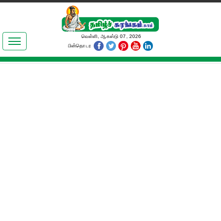
இலக்கியங்கள்
வெள்ளி, ஆகஸ்டு 07, 2026
பின்தொடர
தமிழ் உலகம்
அறிவியல்
பொதுஅறிவு
ஆன்மிகம்
ஜோதிடம்
மருத்துவம்
பெண்கள் பகுதி
நகைச்சுவை
கலையுலகம்