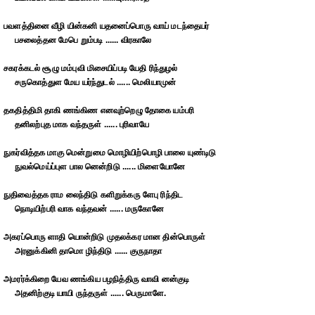
பவளத்தினை வீழி யின்கனி யதனைப்பொரு வாய் மடந்தையர்
பசலைத்தன மேபெ றும்படி ...... விரகாலே
சகரக்கடல் சூழு மம்புவி மிசையிப்படி யேதி ரிந்துழல்
சருகொத்துள மேய யர்ந்துடல் ...... மெலியாமுன்
தகதித்திமி தாகி ணங்கிண எனவுற்றெழு தோகை யம்பரி
தனிலற்புத மாக வந்தருள் ...... புரிவாயே
நுகர்வித்தக மாகு மென்றுமை மொழியிற்பொழி பாலை யுண்டிடு
நுவல்மெய்ப்புள பால னென்றிடு ...... மிளையோனே
நுதிவைத்தக ராம லைந்திடு களிறுக்கரு ளேபு ரிந்திட
நொடியிற்பரி வாக வந்தவன் ...... மருகோனே
அகரப்பொரு ளாதி யொன்றிடு முதலக்கர மான தின்பொருள்
அரனுக்கினி தாமொ ழிந்திடு ...... குருநாதா
அமரர்க்கிறை யேவ ணங்கிய பழநித்திரு வாவி னன்குடி
அதனிற்குடி யாயி ருந்தருள் ...... பெருமாளே.