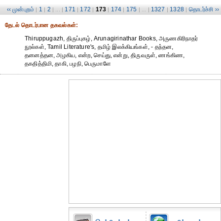
‹‹ முன்புறம்
1
2
171
172
173
174
175
1327
1328
தொடர்ச்சி ››
|
|
| ... |
|
|
|
|
| ... |
|
|
தேட‌ல் தொட‌ர்பான தகவ‌ல்க‌ள்:
Thiruppugazh, திருப்புகழ், Arunagirinathar Books, அருணகிரிநாதர்
நூல்கள், Tamil Literature's, தமிழ் இலக்கியங்கள், - தந்தன,
தனனத்தன, அழகிய, என்ற, செய்து, என்று, திருவருள், ணங்கிண,
தகதித்திமி, தாகி, பழநி, பெருமாளே