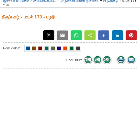
முதன்மை பக்கம்
»
இலக்கியங்கள்
»
அருணகிரிநாதர் நூல்கள்
»
திருப்புகழ்
»
பாடல் 173 -
பழநி
திருப்புகழ் - பாடல் 173 - பழநி
Font color:
Font size: