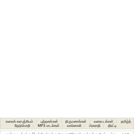
கலைக் களஞ்சியம்
|
புத்தகங்கள்
|
திருமணங்கள்
|
வரைபடங்கள்
|
தமிழ்த்
தேடுபொறி
|
MP3 பாடல்கள்
|
வானொலி
|
அகராதி
|
திரட்டி