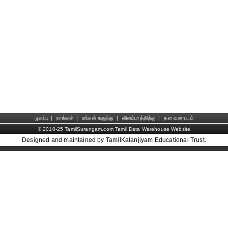
முகப்பு
|
நாங்கள்
|
உங்கள் கருத்து
|
விளம்பரத்திற்கு
|
தள வரைபடம்
© 2010-25 TamilSurangam.com Tamil Data Warehouse Website
Designed and maintained by TamilKalanjiyam Educational Trust.