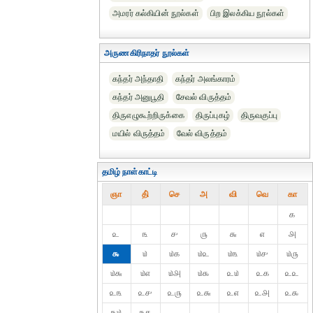
அமரர் கல்கியின் நூல்கள்
பிற இலக்கிய நூல்கள்
அருணகிரிநாதர் நூல்கள்
கந்தர் அந்தாதி
கந்தர் அலங்காரம்
கந்தர் அனுபூதி
சேவல் விருத்தம்
திருஎழுகூற்றிருக்கை
திருப்புகழ்
திருவகுப்பு
மயில் விருத்தம்
வேல் விருத்தம்
தமிழ் நாள்காட்டி
ஞா
தி்
செ
அ
வி
வெ
கா
௧
௨
௩
௪
௫
௬
௭
௮
௯
௰
௰௧
௰௨
௰௩
௰௪
௰௫
௰௬
௰௭
௰௮
௰௯
௨௰
௨௧
௨௨
௨௩
௨௪
௨௫
௨௬
௨௭
௨௮
௨௯
௩௰
௩௧