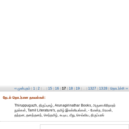
‹‹ முன்புறம்
1
2
15
16
17
18
19
1327
1328
தொடர்ச்சி ››
|
|
| ... |
|
|
|
|
| ... |
|
|
தேட‌ல் தொட‌ர்பான தகவ‌ல்க‌ள்:
Thiruppugazh, திருப்புகழ், Arunagirinathar Books, அருணகிரிநாதர்
நூல்கள், Tamil Literature's, தமிழ் இலக்கியங்கள், - போன்ற, பிரமன்,
தந்தன, தனத்தனந், செந்தமிழ், கூடிய, மீது, செவ்விய, திருப்பரங்