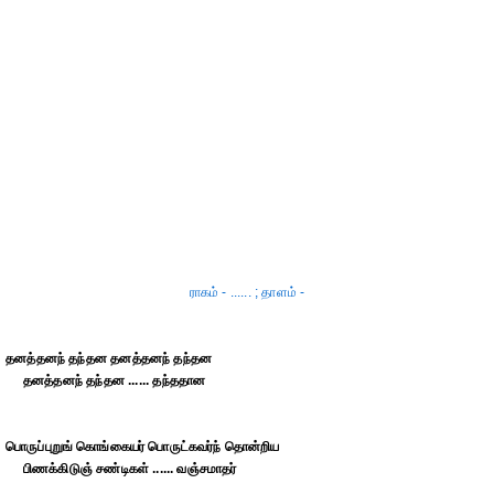
ராகம் - ...... ; தாளம் -
தனத்தனந் தந்தன தனத்தனந் தந்தன
தனத்தனந் தந்தன ...... தந்ததான
பொருப்புறுங் கொங்கையர் பொருட்கவர்ந் தொன்றிய
பிணக்கிடுஞ் சண்டிகள் ...... வஞ்சமாதர்