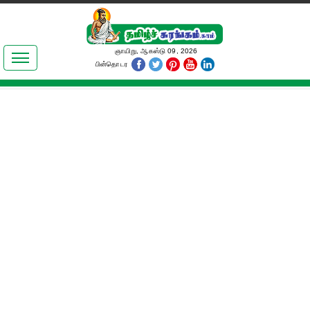
இலக்கியங்கள்
ஞாயிறு, ஆகஸ்டு 09, 2026
பின்தொடர
தமிழ் உலகம்
அறிவியல்
பொதுஅறிவு
ஆன்மிகம்
ஜோதிடம்
மருத்துவம்
பெண்கள் பகுதி
நகைச்சுவை
கலையுலகம்