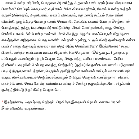
மலை போன்ற மார்பினர், பொருளை அபகரித்து அதனால் உண்டாகும் (பண விஷயமாக)
பிணக்கம் செய்யும் கொடியவர், வஞ்சகம் மிக்க விலைமாதர்கள், மேகம் போன்ற கூந்தல்
சுருண்டுள்ளதாய், அழகியதாய், மணம் வீசுவதாய், கருமணற் கூட்டம் போல தங்கி
விளங்கி, முருக்கிதழ் போன்று வளங் கொண்டு, செவ்விய பவளம் போன்ற இதழ்களால்
போகத்தைத் தந்து, (கரண்டியால்) ஊட்டுகின்ற விஷம் போன்றவர்கள், வாது செய்து,
செவ்விய கயல் மீன் போன்ற கண்கள் மிகச் சிவந்து, அழகிய கைப்பொருள் மீது ஆசை
வைத்துள்ள அத்தகைய பொது மகளிர் பால் நான் உழன்று, உடலும் மிகத் தளர்வதால் என்ன
பயன்? உனது திருவடித் தாமரை (என் மீது) அன்பு கொள்ளாதோ? இறத்தலோடு
*
கூடிய
பிரமன், மலர்ந்த கண்களை உடைய திருமால், சிவ பெருமான் (இம்மூவரும்) முறைப்படி
எப்போதும் வணங்கும் கந்தப் பெருமானே, மிக்கு வந்த, வலிய சமணர்களை பெரிய
திண்ணிய கழுவின் மேல் ஏற வைத்த, செந்தமிழ் (ஓதிய) வேதாங்க வாயனாகிய (தேவாரம்
பாடிய) திருஞானசம்பந்தனே, பெருகிக் குளிர்ந்துள்ள சண்பகக் காட்டில் வாசனையோடு
கூடிய, திண்ணியதாயச் செழித்த சந்தனமும் அகிலும் நெருங்கி வளர்ந்துள்ள தினைப்
புனத்தில் பசுங் கொடி போன்ற வள்ளியை மார்புறச் சென்று தழுவுகின்றவனே, திருப்பரங்
குன்றத்தில் வீற்றிருக்கின்ற பெருமாளே.
*
இறத்தலோடு தொடர்வது பிறத்தல். பிறவிக்கு இறைவன் பிரமன். எனவே பிரமன்
இறத்தலோடும் கூடியுள்ளான்.