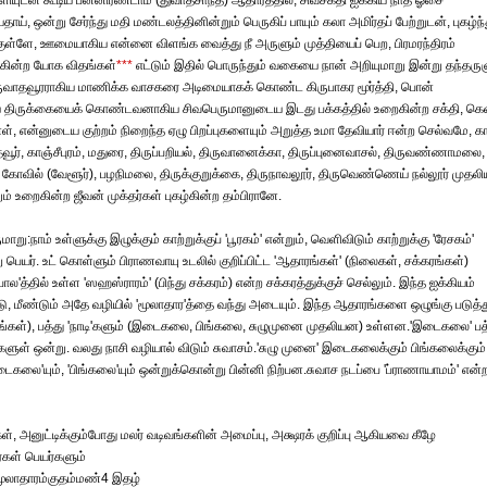
ியுடன் கூடிய பன்னிரண்டாம் (துவாதசாந்த) ஆதாரத்தில், சிவசக்தி ஐக்கிய நாத ஓசை
தாய், ஒன்று சேர்ந்து மதி மண்டலத்தினின்றும் பெருகிப் பாயும் கலா அமிர்தப் பேற்றுடன், புகழ்ந்
்குள்ளே, ஊமையாகிய என்னை விளங்க வைத்து நீ அருளும் முத்தியைப் பெற, பிரமரந்திரம்
ர்கின்ற யோக விதங்கள்
***
எட்டும் இதில் பொருந்தும் வகையை நான் அறியுமாறு இன்று தந்தரு
ிருவாதவூரராகிய மாணிக்க வாசகரை அடிமையாகக் கொண்ட கிருபாகர மூர்த்தி, பொன்
விய திருக்கையைக் கொண்டவனாகிய சிவபெருமானுடைய இடது பக்கத்தில் உறைகின்ற சக்தி, கெள
, என்னுடைய குற்றம் நிறைந்த ஏழு பிறப்புகளையும் அறுத்த உமா தேவியார் ஈன்ற செல்வமே, கா
தேவூர், காஞ்சீபுரம், மதுரை, திருப்பறியல், திருவானைக்கா, திருப்புனைவாசல், திருவண்ணாமலை,
ரன் கோவில் (வேளூர்), பழநிமலை, திருக்குறுக்கை, திருநாவலூர், திருவெண்ணெய் நல்லூர் முதலி
 உறைகின்ற ஜீவன் முக்தர்கள் புகழ்கின்ற தம்பிரானே.
ாம் உள்ளுக்கு இழுக்கும் காற்றுக்குப் 'பூரகம்' என்றும், வெளிவிடும் காற்றுக்கு 'ரேசகம்'
்று பெயர். உட் கொள்ளும் பிராணவாயு உடலில் குறிப்பிட்ட 'ஆதாரங்கள்' (நிலைகள், சக்கரங்கள்)
ால'த்தில் உள்ள 'ஸஹஸ்ராரம்' (பிந்து சக்கரம்) என்ற சக்கரத்துக்குச் செல்லும். இந்த ஐக்கியம்
்டு, மீண்டும் அதே வழியில் 'மூலாதார'த்தை வந்து அடையும். இந்த ஆதாரங்களை ஒழுங்கு படுத்த
லங்கள்), பத்து 'நாடி'களும் (இடைகலை, பிங்கலை, சுழுமுனை முதலியன) உள்ளன.'இடைகலை' பத
டிகளுள் ஒன்று. வலது நாசி வழியால் விடும் சுவாசம்.'சுழு முனை' இடைகலைக்கும் பிங்கலைக்கும்
ைகலை'யும், 'பிங்கலை'யும் ஒன்றுக்கொன்று பின்னி நிற்பன.சுவாச நடப்பை 'ப்ராணாயாமம்' என்
ள், அனுட்டிக்கும்போது மலர் வடிவங்களின் அமைப்பு, அக்ஷரக் குறிப்பு ஆகியவை கீழே
்கள் பெயர்களும்
மூலாதாரம்குதம்மண்4 இதழ்