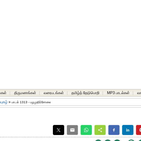
்கள்
|
திருமணங்கள்
|
வரைபடங்கள்
|
தமிழ்த் தேடுபொறி
|
MP3 பாடல்கள்
|
வ
்புகழ்
»
பாடல் 1313 - பழமுதிர்சோலை