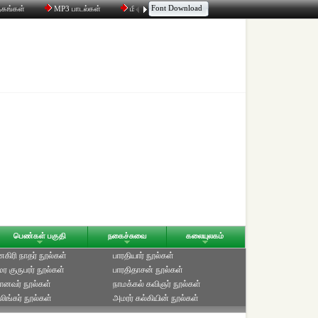
Font Download
தகங்கள்
MP3 பாடல்கள்
மின்னஞ்சல்
திரட்டி
உரையாடல்
பெண்கள் பகுதி
நகைச்சுவை
கலையுலகம்
ிரி நாதர் நூல்கள்
பாரதியார் நூல்கள்
ுமர குருபரர் நூல்கள்
பாரதிதாசன் நூல்கள்
ானவர் நூல்கள்
நாமக்கல் கவிஞர் நூல்கள்
ிங்கர் நூல்கள்
அமரர் கல்கியின் நூல்கள்