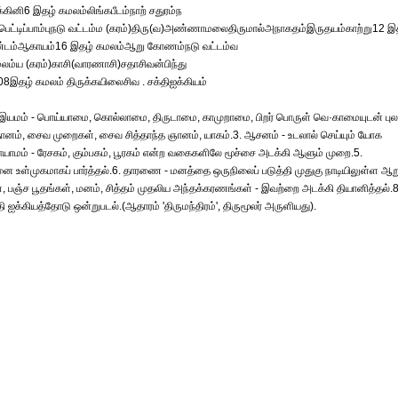
ினி6 இதழ் கமலம்லிங்கபீடம்நாற் சதுரம்ந
பெட்டிப்பாம்புநடு வட்டம்ம (கரம்)திரு(வ)அண்ணாமலைதிருமால்அநாகதம்இருதயம்காற்று12 இ
திகண்டம்ஆகாயம்16 இதழ் கமலம்ஆறு கோணம்நடு வட்டம்வ
லம்ய (கரம்)காசி(வாரணாசி)சதாசிவன்பிந்து
08இதழ் கமலம் திருக்கயிலைசிவ . சக்திஐக்கியம்
 இயமம் - பொய்யாமை, கொல்லாமை, திருடாமை, காமுறாமை, பிறர் பொருள் வெ·காமையுடன் புல
், தானம், சைவ முறைகள், சைவ சித்தாந்த ஞானம், யாகம்.3. ஆசனம் - உடலால் செய்யும் யோக
ணாயாமம் - ரேசகம், கும்பகம், பூரகம் என்ற வகைகளிலே மூச்சை அடக்கி ஆளும் முறை.5.
னை உள்முகமாகப் பார்த்தல்.6. தாரணை - மனத்தை ஒருநிலைப் படுத்தி முதுகு நாடியிலுள்ள ஆற
, பஞ்ச பூதங்கள், மனம், சித்தம் முதலிய அந்தக்கரணங்கள் - இவற்றை அடக்கி தியானித்தல்.8
ஐக்கியத்தோடு ஒன்றுபடல்.(ஆதாரம் 'திருமந்திரம்', திருமூலர் அருளியது).