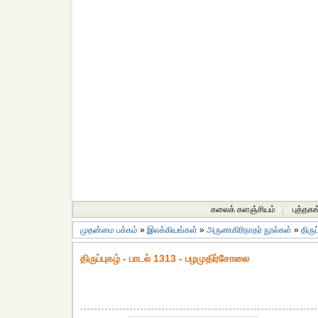
கலைக் களஞ்சியம்
|
புத்தகங
முதன்மை பக்கம்
»
இலக்கியங்கள்
»
அருணகிரிநாதர் நூல்கள்
»
திருப
திருப்புகழ் - பாடல் 1313 - பழமுதிர்சோலை