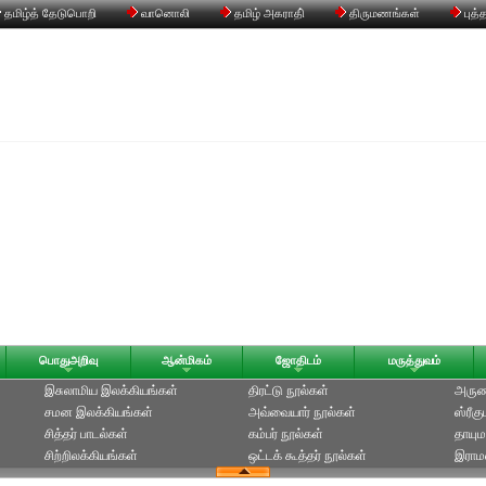
தமிழ்த் தேடுபொறி
வானொலி
தமிழ் அகராதி்
திருமணங்கள்
புத்
பொதுஅறிவு
ஆன்மிகம்
ஜோதிடம்
மருத்துவம்
இசுலாமிய இலக்கியங்கள்
திரட்டு நூல்கள்
அருணக
சமன இலக்கியங்கள்
அவ்வையார் நூல்கள்
ஸ்ரீக
சித்தர் பாடல்கள்
கம்பர் நூல்கள்
தாயும
சிற்றிலக்கியங்கள்
ஒட்டக் கூத்தர் நூல்கள்
இராமல