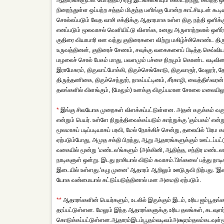
ஆதாரங்களுடன் மொத்தம்) ஏழு இடங்களையும் கண்டறிந்து, சிவந்த ஒள
நிறைந்துள்ள ஒப்பற்ற சத்தம் மிகுந்த பளிங்கு போன்ற காட்சியுடன் கூடிய
சொல்லப்படும் வேத வாசி சக்திக்கு ஆதாரமாக உள்ள திரு நந்தி ஒளிக
எனப்படும் மூலவாசல் வெளியிட்டு விளங்க, உனது அருளாற்றலால் ஒளி
குதிரை வியாபாரி என வந்து குதிரைகளை விற்று மகிழ்ச்சிகொண்ட த
உருவத்தினன், குதிரைச் சேணம், சவுக்கு வகைகளைப் பிடித்த செவ்
மழலைச் சொல் பேசும் மாது, பவளமும் பச்சை நிறமும் கொண்ட வடிவினள்
இராமேசுரம், திருவாட்போக்கி, திருச்செங்கோடு, திருவாரூர், வேலூர், 
திருத்தணிகை, திருச்செந்தூர், நாகப்பட்டினம், சீர்காழி, வைத்தீஸ்வ
தலங்களில் விளங்கும், (மேலும்) உனக்கு விருப்பமான சோலை மலையிலும்
*
இங்கு சிவயோக முறைகள் விளக்கப்பட்டுள்ளன. அதன் சுருக்கம் வருமாறு:ந
என்றும் பெயர். உள்ளே நிறுத்திவைக்கப்படும் காற்றுக்கு 'கும்பகம்' என
மூலமாகப் படிப்படியாகப் பரவி, மேல் நோக்கிச் சென்று, தலையில் 'பிரம கப
ஏற்படும்போது, அமுத சக்தி பிறந்து, ஆறு ஆதாரங்களுக்கும் ஊட்டப்பட
வகையில் மூன்று 'மண்டல'ங்களும் (அக்கினி, ஆதித்த, சந்திர மண்ட
நாடிகளுள் ஒன்று. இடது நாசியால் விடும் சுவாசம்.'பிங்கலை' பத்து நா
இடையில் உள்ளது.'சுழு முனை' ஆதாரம் ஆறிலும் ஊடுருவி நிற்பது. 'இட
யோக வன்மையால் கட்டுப்படுத்தினால் மன அமைதி ஏற்படும்.
**
ஆதாரங்களின் பெயர்களும், உடலில் இருக்கும் இடம், உரிய ஐம்பூதங்க
தரப்பட்டுள்ளன. மேலும் இந்த ஆதாரங்களுக்கு உரிய தலங்கள், கடவுளர
கொடுக்கப்பட்டுள்ளன.ஆதாரம்இடம்பூதம்வடிவம்அக்ஷரம்தலம்கடவுள்