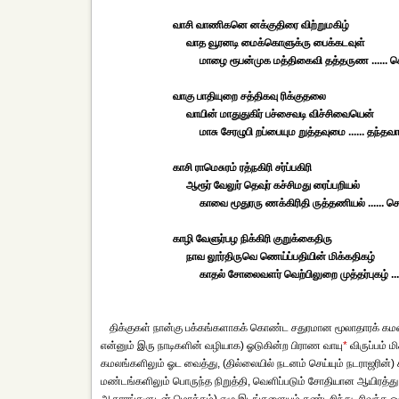
வாசி வாணிகனெ னக்குதிரை விற்றுமகிழ்
வாத வூரனடி மைக்கொளுக்ரு பைக்கடவுள்
மாழை ரூபன்முக மத்திகைவி தத்தருண ...... ச
வாகு பாதியுறை சத்திகவு ரிக்குதலை
வாயின் மாதுதுகிர் பச்சைவடி விச்சிவையென்
மாசு சேரழுபி றப்பையும றுத்தவுமை ...... தந்தவ
காசி ராமெசுரம் ரத்நகிரி சர்ப்பகிரி
ஆரூர் வேலுர் தெவுர் கச்சிமது ரைப்பறியல்
காவை மூதுரரு ணக்கிரிதி ருத்தணியல் ...... செ
காழி வேளுர்பழ நிக்கிரி குறுக்கைதிரு
நாவ லூர்திருவெ ணெய்ப்பதியின் மிக்கதிகழ்
காதல் சோலைவளர் வெற்பிலுறை முத்தர்புகழ் .....
திக்குகள் நான்கு பக்கங்களாகக் கொண்ட சதுரமான மூலாதாரக் கமல
என்னும் இரு நாடிகளின் வழியாக) ஓடுகின்ற பிராண வாயு
*
விருப்பம் 
கமலங்களிலும் ஓட வைத்து, (தில்லையில் நடனம் செய்யும் நடராஜரின்) க
மண்டங்களிலும் பொருந்த நிறுத்தி, வெளிப்படும் சோதியான ஆயிரத்து 