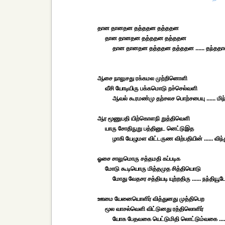
தான தானதன தத்ததன தத்ததன
தான தானதன தத்ததன தத்ததன
தான தானதன தத்ததன தத்ததன ...... தந்தத
ஆசை நாலுசது ரக்கமல முற்றினொளி
வீசி யோடியிரு பக்கமொடு றச்செல்வளி
ஆவல் கூரமண்மு தற்சலச பொற்சபையு ...... மிந
ஆர மூணுபதி யிற்கொளநி றுத்திவெளி
யாரு சோதிநுறு பத்தினுட னெட்டுஇத
ழாகி யேழுமள விட்டருண விற்பதியின் ...... விந்
ஓசை சாலுமொரு சத்தமதி கப்படிக
மோடு கூடியொரு மித்தமுத சித்தியொடு
மோது வேதசர சத்தியடி யுற்றதிரு ...... நந்தியூட
ஊமை யேனையொளிர் வித்துனது முத்திபெற
மூல வாசல்வெளி விட்டுனது ரத்திலொளிர்
யோக பேதவகை யெட்டுமிதி லொட்டும்வகை ...... 