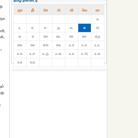
தமிழ் நாள்காட்டி
து
ஞா
தி்
செ
அ
வி
வெ
கா
ளுக.
௧
௨
௩
௪
௫
௬
௭
௮
ரி,
௯
௰
௰௧
௰௨
௰௩
௰௪
௰௫
சி,
௰௬
௰௭
௰௮
௰௯
௨௰
௨௧
௨௨
ய
௨௩
௨௪
௨௫
௨௬
௨௭
௨௮
௨௯
௩௰
௩௧
ும்
்து
ற