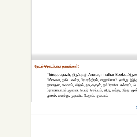
தேட‌ல் தொட‌ர்பான தகவ‌ல்க‌ள்:
Thiruppugazh, திருப்புகழ், Arunagirinathar Books, அருணக
பிங்கலை, தகிட, என்ற, பிரமரந்திரம், ஸஹஸ்ராரம், ஒன்று, இந
தானதன, சுவாசம், விடும், நாடிகளுள், தம்பிரானே, சக்கரம், பொ
ப்ராணாயாமம், முனை, பெயர், செய்யும், திரு, வந்து, பிந்து, மூன
பூரகம், வைத்து, முதலிய, மேலும், கும்பகம்