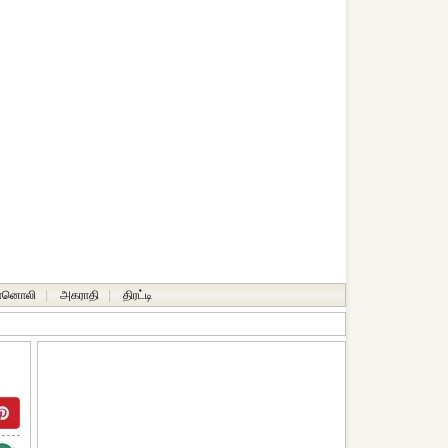
ானொலி
|
அகராதி
|
திரட்டி