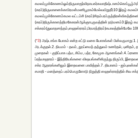
கமலம்முக்கோணம்ஓம்திருவாரூர்விநாயகர்சுவாதிஷ்டானம்கொப்பூழ்அக்க
(கரம்)திருவானைக்காபிரமன்மணிபூரகம்மேல்வயிறுநீர்10 இதழ் கமலம்
கமலம்முக்கோணம்கமல வட்டம்சி (கரம்)சிதம்பரம்ருத்திரன்விசுத்
(கரம்)திருக்காளத்திமகேசுரன்ஆக்ஞாபுருவத்தின் நடுமனம்3 இதழ் கம
சக்கரம்(துவாதசாந்தம்,ஸஹஸ்ராரம்,பிரமரந்திரம்)கபாலத்தின்மேலே 10
(
*3
) அஷ்டாங்க யோகம் என்ற எட்டு வகை யோகங்கள் பின்வருமாறு:1.
அடக்குதல்.2. நியமம் - தவம், தூய்மைத் தத்துவம் உணர்தல், புனிதம
முறைகள் - குறிப்பாக பத்ம, சிம்ம, பத்ர, கோமுக ஆசனங்கள்.4. ப்ரா
ப்ரத்யாஹாரம் - இந்திரியங்களை விஷயங்களிலிருந்து திருப்பி, இறைவ
சக்ர ஆதாரங்களிலும் இறைவனை பாவித்தல்.7. தியானம் - ஐம்புலன்கள்
சமாதி - மனத்தைப் பரம்பொருளோடு நிறுத்தி ஸஹஸ்ராரத்தில் சிவ சக்தி 