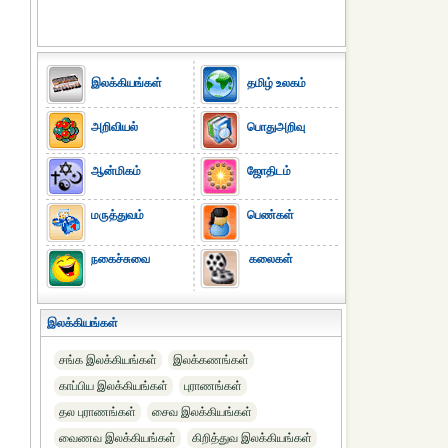
இலக்கியங்கள்
தமிழ் உலகம்
அறிவியல்
பொதுஅறிவு
ஆன்மிகம்
ஜோதிடம்
மருத்துவம்
பெண்கள்
நகைச்சுவை
கலைகள்
இலக்கியங்கள்
சங்க இலக்கியங்கள்
இலக்கணங்கள்
காப்பிய இலக்கியங்கள்
புராணங்கள்
தல புராணங்கள்
சைவ இலக்கியங்கள்
வைணவ இலக்கியங்கள்
கிறித்துவ இலக்கியங்கள்