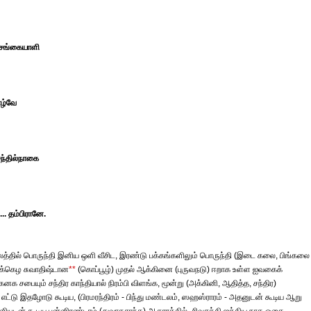
ெங்கையாளி
ாழ்வே
ந்தில்நாகை
. தம்பிரானே.
த்தில் பொருந்தி இனிய ஒளி வீசிட, இரண்டு பக்கங்களிலும் பொருந்தி (இடை கலை, பிங்கலை
மிக்கெழ சுவாதிஷ்டான
**
(கொப்பூழ்) முதல் ஆக்கினை (புருவநடு) ஈறாக உள்ள ஐவகைக்
னக சபையும் சந்திர காந்தியால் நிரம்பி விளங்க, மூன்று (அக்கினி, ஆதித்த, சந்திர)
எட்டு இதழோடு கூடிய, (பிரமரந்திரம் - பிந்து மண்டலம், ஸஹஸ்ராரம் - அதனுடன் கூடிய ஆறு