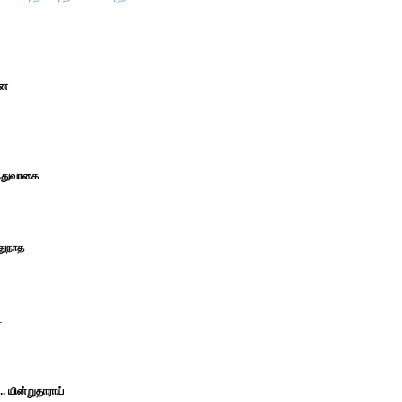
ான
்துவாகை
துநாத
ே
யின்றுதாராய்