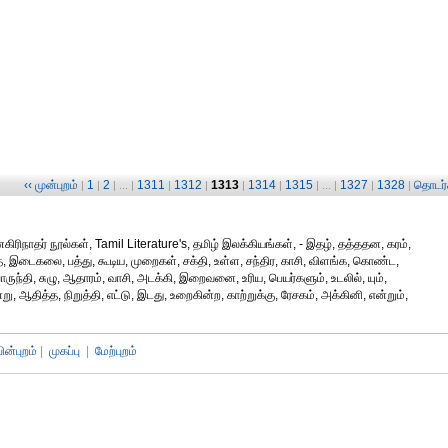
‹‹ முன்புறம்
1
2
1311
1312
1313
1314
1315
1327
1328
தொடர்ச
|
|
| ... |
|
|
|
|
| ... |
|
|
ிரிநாதர் நூல்கள், Tamil Literature's, தமிழ் இலக்கியங்கள், - இதழ், தத்ததன, கரம்,
்த, இடைகலை, பத்து, கூடிய, முறைகள், சக்தி, உள்ள, சந்திர, காசி, விளங்க, கொண்ட,
ருந்தி, சுழு, ஆதாரம், வாசி, அடக்கி, இறைவனை, உரிய, பெயர்களும், உடலில், யும்,
்று, ஆதித்த, நிறுத்தி, எட்டு, இடது, உறைகின்ற, காற்றுக்கு, ரேசகம், அக்கினி, என்றும்,
பின்புறம்
|
முகப்பு
|
மேற்புறம்