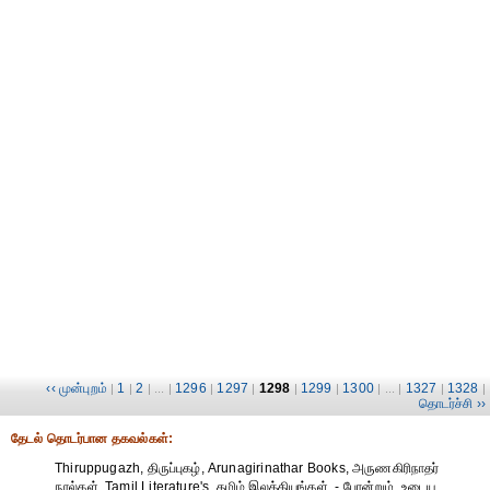
‹‹ முன்புறம்
1
2
1296
1297
1298
1299
1300
1327
1328
|
|
| ... |
|
|
|
|
| ... |
|
|
தொடர்ச்சி ››
தேட‌ல் தொட‌ர்பான தகவ‌ல்க‌ள்:
Thiruppugazh, திருப்புகழ், Arunagirinathar Books, அருணகிரிநாதர்
நூல்கள், Tamil Literature's, தமிழ் இலக்கியங்கள், - போன்றும், உடைய,