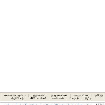
கலைக் களஞ்சியம்
|
புத்தகங்கள்
|
திருமணங்கள்
|
வரைபடங்கள்
|
தமிழ்த்
தேடுபொறி
|
MP3 பாடல்கள்
|
வானொலி
|
அகராதி
|
திரட்டி