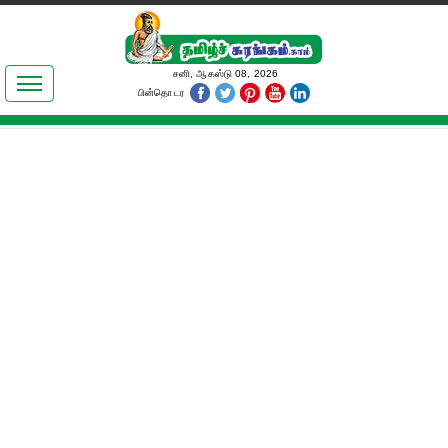
இலக்கியங்கள்
சனி, ஆகஸ்டு 08, 2026
பின்தொடர
தமிழ் உலகம்
அறிவியல்
பொதுஅறிவு
ஆன்மிகம்
ஜோதிடம்
மருத்துவம்
பெண்கள் பகுதி
நகைச்சுவை
கலையுலகம்