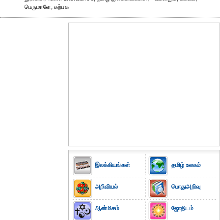
பெருமாளே, கற்பக
இலக்கியங்கள்
தமிழ் உலகம்
அறிவியல்
பொதுஅறிவு
ஆன்மிகம்
ஜோதிடம்