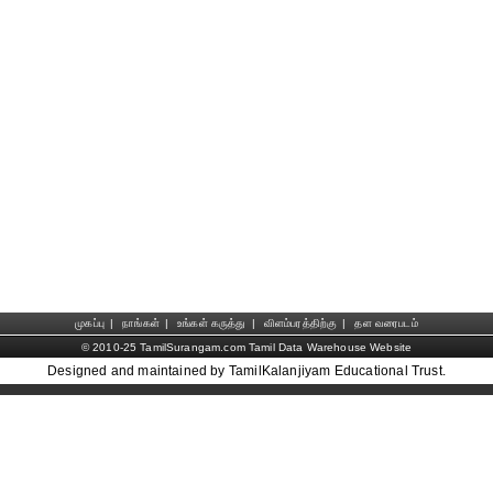
முகப்பு
|
நாங்கள்
|
உங்கள் கருத்து
|
விளம்பரத்திற்கு
|
தள வரைபடம்
© 2010-25 TamilSurangam.com Tamil Data Warehouse Website
Designed and maintained by TamilKalanjiyam Educational Trust.