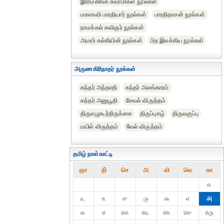
இராமலிங்க சுவாமிகள் நூல்கள்
மகாகவி பாரதியார் நூல்கள்
பாரதிதாசன் நூல்கள்
நாமக்கல் கவிஞர் நூல்கள்
அமரர் கல்கியின் நூல்கள்
பிற இலக்கிய நூல்கள்
அருணகிரிநாதர் நூல்கள்
கந்தர் அந்தாதி
கந்தர் அலங்காரம்
கந்தர் அனுபூதி
சேவல் விருத்தம்
திருஎழுகூற்றிருக்கை
திருப்புகழ்
திருவகுப்பு
மயில் விருத்தம்
வேல் விருத்தம்
தமிழ் நாள்காட்டி
ஞா
தி்
செ
அ
வி
வெ
கா
௧
௨
௩
௪
௫
௬
௭
௮
௯
௰
௰௧
௰௨
௰௩
௰௪
௰௫