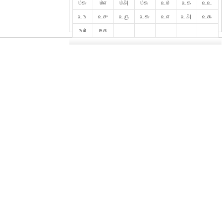
௰௬
௰௭
௰௮
௰௯
௨௰
௨௧
௨௨
௨௩
௨௪
௨௫
௨௬
௨௭
௨௮
௨௯
௩௰
௩௧