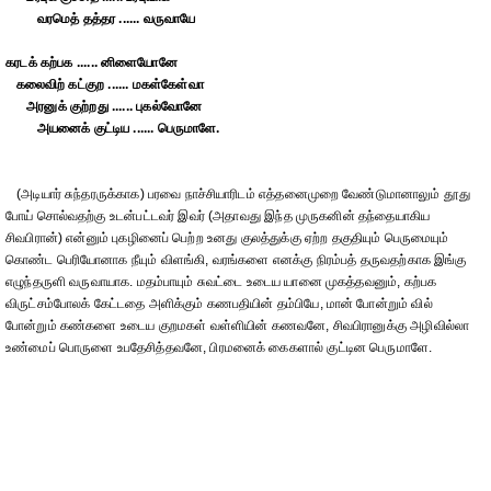
வரமெத் தத்தர ...... வருவாயே
கரடக் கற்பக ...... னிளையோனே
கலைவிற் கட்குற ...... மகள்கேள்வா
அரனுக் குற்றது ...... புகல்வோனே
அயனைக் குட்டிய ...... பெருமாளே.
(அடியார் சுந்தரருக்காக) பரவை நாச்சியாரிடம் எத்தனைமுறை வேண்டுமானாலும் தூது
போய் சொல்வதற்கு உடன்பட்டவர் இவர் (அதாவது இந்த முருகனின் தந்தையாகிய
சிவபிரான்) என்னும் புகழினைப் பெற்ற உனது குலத்துக்கு ஏற்ற தகுதியும் பெருமையும்
கொண்ட பெரியோனாக நீயும் விளங்கி, வரங்களை எனக்கு நிரம்பத் தருவதற்காக இங்கு
எழுந்தருளி வருவாயாக. மதம்பாயும் சுவட்டை உடைய யானை முகத்தவனும், கற்பக
விருட்சம்போலக் கேட்டதை அளிக்கும் கணபதியின் தம்பியே, மான் போன்றும் வில்
போன்றும் கண்களை உடைய குறமகள் வள்ளியின் கணவனே, சிவபிரானுக்கு அழிவில்லா
உண்மைப் பொருளை உபதேசித்தவனே, பிரமனைக் கைகளால் குட்டின பெருமாளே.