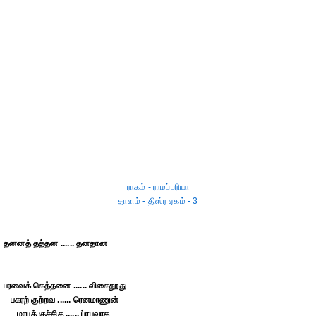
ராகம் - ராமப்பரியா
தாளம் - திஸ்ர ஏகம் - 3
தனனத் தத்தன ...... தனதான
பரவைக் கெத்தனை ...... விசைதூது
பகரற் குற்றவ ...... ரெனமாணுன்
மரபுக் குச்சித ...... ப்ரபுவாக