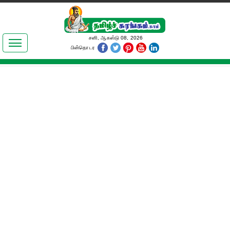
இலக்கியங்கள்
சனி, ஆகஸ்டு 08, 2026
பின்தொடர
தமிழ் உலகம்
அறிவியல்
பொதுஅறிவு
ஆன்மிகம்
ஜோதிடம்
மருத்துவம்
பெண்கள் பகுதி
நகைச்சுவை
கலையுலகம்