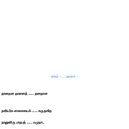
ராகம் - ...; தாளம் -
தானதன தானனத் ...... தனதான
நாரியர்க ளாசையைக் ...... கருதாதே
நானுனிரு பாதபத் ...... மமுநாட