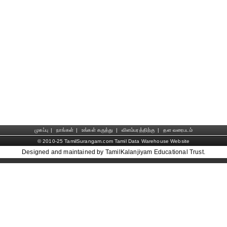
முகப்பு
|
நாங்கள்
|
உங்கள் கருத்து
|
விளம்பரத்திற்கு
|
தள வரைபடம்
© 2010-25 TamilSurangam.com Tamil Data Warehouse Website
Designed and maintained by TamilKalanjiyam Educational Trust.