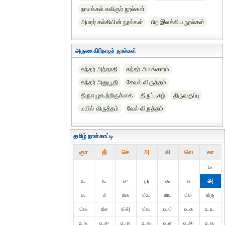
நாமக்கல் கவிஞர் நூல்கள்
அமரர் கல்கியின் நூல்கள்
பிற இலக்கிய நூல்கள்
அருணகிரிநாதர் நூல்கள்
கந்தர் அந்தாதி
கந்தர் அலங்காரம்
கந்தர் அனுபூதி
சேவல் விருத்தம்
திருஎழுகூற்றிருக்கை
திருப்புகழ்
திருவகுப்பு
மயில் விருத்தம்
வேல் விருத்தம்
தமிழ் நாள்காட்டி
ஞா
தி்
செ
அ
வி
வெ
கா
௧
௨
௩
௪
௫
௬
௭
௮
௯
௰
௰௧
௰௨
௰௩
௰௪
௰௫
௰௬
௰௭
௰௮
௰௯
௨௰
௨௧
௨௨
௨௩
௨௪
௨௫
௨௬
௨௭
௨௮
௨௯