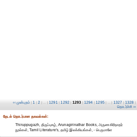
‹‹ முன்புறம்
1
2
1291
1292
1293
1294
1295
1327
1328
|
|
| ... |
|
|
|
|
| ... |
|
|
தொடர்ச்சி ››
தேட‌ல் தொட‌ர்பான தகவ‌ல்க‌ள்:
Thiruppugazh, திருப்புகழ், Arunagirinathar Books, அருணகிரிநாதர்
நூல்கள், Tamil Literature's, தமிழ் இலக்கியங்கள், - பெருமாளே