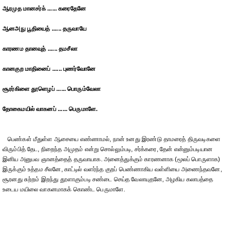
ஆரமுத மானசர்க் ...... கரைதேனே
ஆனஅநு பூதியைத் ...... தருவாயே
காரணம தானவுத் ...... தமசீலா
கானகுற மாதினைப் ...... புணர்வோனே
சூரர்கிளை தூளெழப் ...... பொரும்வேலா
தோகைமயில் வாகனப் ...... பெருமாளே.
பெண்கள் மீதுள்ள ஆசையை எண்ணாமல், நான் உனது இரண்டு தாமரைத் திருவடிகளை
விரும்பித் தேட, நிறைந்த அமுதம் என்று சொல்லும்படி, சர்க்கரை, தேன் என்னும்படியான
இனிய அனுபவ ஞானத்தைத் தருவாயாக. அனைத்துக்கும் காரணனாக (மூலப் பொருளாக)
இருக்கும் உத்தம சீலனே, காட்டில் வளர்ந்த குறப் பெண்ணாகிய வள்ளியை அணைந்தவனே,
சூரனது சுற்றம் இறந்து தூளாகும்படி சண்டை செய்த வேலாயுதனே, அழகிய கலாபத்தை
உடைய மயிலை வாகனமாகக் கொண்ட பெருமாளே.