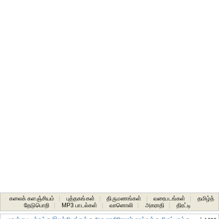
கலைக் களஞ்சியம்
|
புத்தகங்கள்
|
திருமணங்கள்
|
வரைபடங்கள்
|
தமிழ்த்
தேடுபொறி
|
MP3 பாடல்கள்
|
வானொலி
|
அகராதி
|
திரட்டி