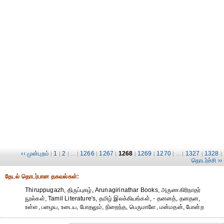
‹‹ முன்புறம்
1
2
1266
1267
1268
1269
1270
1327
1328
|
|
| ... |
|
|
|
|
| ... |
|
|
தொடர்ச்சி ››
தேட‌ல் தொட‌ர்பான தகவ‌ல்க‌ள்:
Thiruppugazh, திருப்புகழ், Arunagirinathar Books, அருணகிரிநாதர்
நூல்கள், Tamil Literature's, தமிழ் இலக்கியங்கள், - தனனத், தனதன,
உள்ள, பழைய, உடைய, போதலும், நிறைந்த, பெருமாளே, மன்மதன், போன்ற