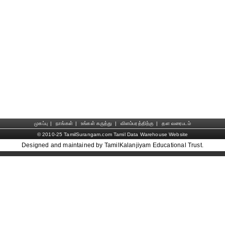
முகப்பு
|
நாங்கள்
|
உங்கள் கருத்து
|
விளம்பரத்திற்கு
|
தள வரைபடம்
© 2010-25 TamilSurangam.com Tamil Data Warehouse Website
Designed and maintained by TamilKalanjiyam Educational Trust.