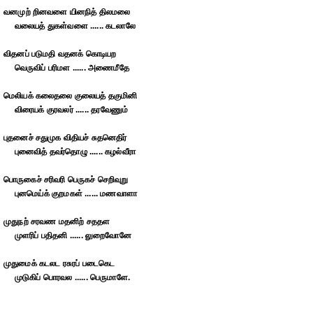
வனமுற் றினவளை யினநித் திலமலை
வலையத் துகள்வளை ...... கடலாலே
விதனப் படுமதி வதனக் கொடியற
வெருவிப் பரிமள ...... அணைமீதே
மெலியக் கலைதலை குலையத் தகுமினி
விரையக் குரவலர் ...... தரவேணும்
புதனைச் சதுமுக விதியச் சுதனெதிர்
புனைவித் தவர்தொழு ...... கழல்வீரா
பொருகைச் சரிவரி பெருகச் செறிவுறு
புனமெய்க் குறமகள் ...... மணவாளா
முதுநற் சரவண மதனிற் சததள
முளரிப் பதிதனி ...... லுறைவோனே
முதுமைக் கடலட ரசுரப் படைகெட
முடுகிப் பொரவல ...... பெருமாளே.