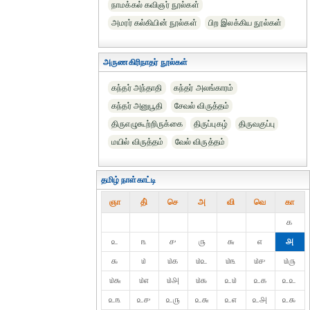
நாமக்கல் கவிஞர் நூல்கள்
அமரர் கல்கியின் நூல்கள்
பிற இலக்கிய நூல்கள்
அருணகிரிநாதர் நூல்கள்
கந்தர் அந்தாதி
கந்தர் அலங்காரம்
கந்தர் அனுபூதி
சேவல் விருத்தம்
திருஎழுகூற்றிருக்கை
திருப்புகழ்
திருவகுப்பு
மயில் விருத்தம்
வேல் விருத்தம்
தமிழ் நாள்காட்டி
ஞா
தி்
செ
அ
வி
வெ
கா
௧
௨
௩
௪
௫
௬
௭
௮
௯
௰
௰௧
௰௨
௰௩
௰௪
௰௫
௰௬
௰௭
௰௮
௰௯
௨௰
௨௧
௨௨
௨௩
௨௪
௨௫
௨௬
௨௭
௨௮
௨௯