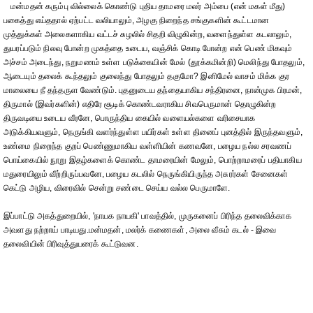
மன்மதன் கரும்பு வில்லைக் கொண்டு புதிய தாமரை மலர் அம்பை (என் மகள் மீது)
பகைத்து எய்ததால் ஏற்பட்ட வலியாலும், அழகு நிறைந்த சங்குகளின் கூட்டமான
முத்துக்கள் அலைகளாகிய வட்டச் சுழலில் சிதறி விழுகின்ற, வளைந்துள்ள கடலாலும்,
துயரப்படும் நிலவு போன்ற முகத்தை உடைய, வஞ்சிக் கொடி போன்ற என் பெண் மிகவும்
அச்சம் அடைந்து, நறுமணம் உள்ள படுக்கையின் மேல் (தூக்கமின்றி) மெலிந்து போதலும்,
ஆடையும் தலைக் கூந்தலும் குலைந்து போதலும் தகுமோ? இனிமேல் வாசம் மிக்க குர
மாலையை நீ தந்தருள வேண்டும். புதனுடைய தந்தையாகிய சந்திரனை, நான்முக பிரமன்,
திருமால் (இவர்களின்) எதிரே சூடிக் கொண்டவராகிய சிவபெருமான் தொழுகின்ற
திருவடியை உடைய வீரனே, பொருந்திய கையில் வளையல்களை வரிசையாக
அடுக்கியவளும், நெருங்கி வளர்ந்துள்ள பயிர்கள் உள்ள தினைப் புனத்தில் இருந்தவளும்,
உண்மை நிறைந்த குறப் பெண்ணுமாகிய வள்ளியின் கணவனே, பழைய நல்ல சரவணப்
பொய்கையில் நூறு இதழ்களைக் கொண்ட தாமரையின் மேலும், பொற்றாமரைப் பதியாகிய
மதுரையிலும் வீற்றிருப்பவனே, பழைய கடலில் நெருங்கியிருந்த அசுரர்கள் சேனைகள்
கெட்டு அழிய, விரைவில் சென்று சண்டை செய்ய வல்ல பெருமாளே.
இப்பாட்டு அகத்துறையில், 'நாயக நாயகி' பாவத்தில், முருகனைப் பிரிந்த தலைவிக்காக
அவளது நற்றாய் பாடியது.மன்மதன், மலர்க் கணைகள், அலை வீசும் கடல் - இவை
தலைவியின் பிரிவுத்துயரைக் கூட்டுவன.