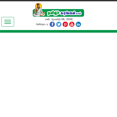
இலக்கியங்கள்
சனி, ஆகஸ்டு 08, 2026
பின்தொடர
தமிழ் உலகம்
அறிவியல்
பொதுஅறிவு
ஆன்மிகம்
ஜோதிடம்
மருத்துவம்
பெண்கள் பகுதி
நகைச்சுவை
கலையுலகம்