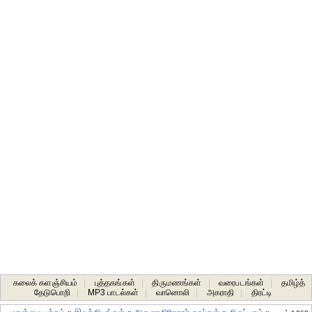
கலைக் களஞ்சியம்
|
புத்தகங்கள்
|
திருமணங்கள்
|
வரைபடங்கள்
|
தமிழ்த்
தேடுபொறி
|
MP3 பாடல்கள்
|
வானொலி
|
அகராதி
|
திரட்டி