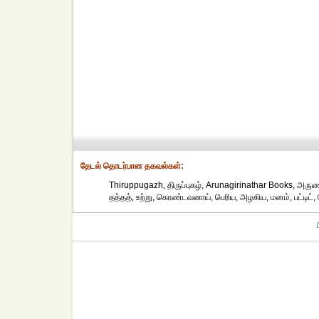
தேட‌ல் தொட‌ர்பான தகவ‌ல்க‌ள்:
Thiruppugazh, திருப்புகழ், Arunagirinathar Books, அருணக
தத்தத், உற்று, கொண்டவனாய், பெரிய, அழகிய, மனம், பட்டிட்