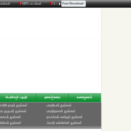
Font Download
தகங்கள்
MP3 பாடல்கள்
மின்னஞ்சல்
திரட்டி
உரையாடல்
பெண்கள் பகுதி
நகைச்சுவை
கலையுலகம்
ிரி நாதர் நூல்கள்
பாரதியார் நூல்கள்
ுமர குருபரர் நூல்கள்
பாரதிதாசன் நூல்கள்
ானவர் நூல்கள்
நாமக்கல் கவிஞர் நூல்கள்
ிங்கர் நூல்கள்
அமரர் கல்கியின் நூல்கள்