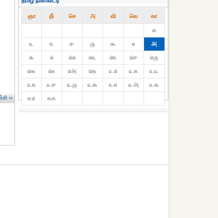
தமிழ் நாள்காட்டி
ஞா
தி்
செ
அ
வி
வெ
கா
௧
௨
௩
௪
௫
௬
௭
௮
௯
௰
௰௧
௰௨
௰௩
௰௪
௰௫
௰௬
௰௭
௰௮
௰௯
௨௰
௨௧
௨௨
௨௩
௨௪
௨௫
௨௬
௨௭
௨௮
௨௯
்சி ››
௩௰
௩௧