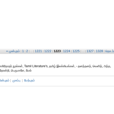
‹‹ முன்புறம்
1
2
1221
1222
1223
1224
1225
1327
1328
தொடர்ச
|
|
| ... |
|
|
|
|
| ... |
|
|
ிரிநாதர் நூல்கள், Tamil Literature's, தமிழ் இலக்கியங்கள், - தனந்தனந், வெளித், அந்த,
, தோன்றி, பெருமாளே, மேல்
பின்புறம்
|
முகப்பு
|
மேற்புறம்