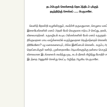
தடம்பெருங் கொக்கைத் தொடர்ந்திடம் புக்குத்
தடிந்திடுஞ் சொக்கப் ...... பெருமாளே.
வெளித் தோன்றி எழுகின்றதும், கவர்ச்சி தருவதுமான, செழுமை வ
இளையோர்களின் மனம் அதன் மேல் வெகுவாக ஈடுபடச் செய்து, தாவி
விலைமாதர்கள். உருவழியக் கூடிய அங்கங்களின் மேல் மனம் உருகு
நீங்குவதான மாய வாழ்க்கையில் வருந்துவதான நெஞ்சத்தைக் கொண்டு,
திரிவேனோ? பழ வகைகளையும், மிக்க இனிப்பைக் கொண்ட கரும்பு அப்
தொப்பைக்குள் உண்டு, முன்னதாகவே அடியார்களுக்கு நன்மை பொருந்தி
விசாலமான இடங்களைக் கவர்ந்து மூடி, கடல் நீரைக் கிழித்து மோதிச் 
இடத்தை அணுகிச் சென்று வெட்டி அழித்த அழகிய பெருமாளே.