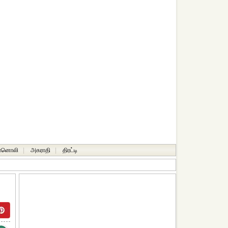
ானொலி
|
அகராதி
|
திரட்டி