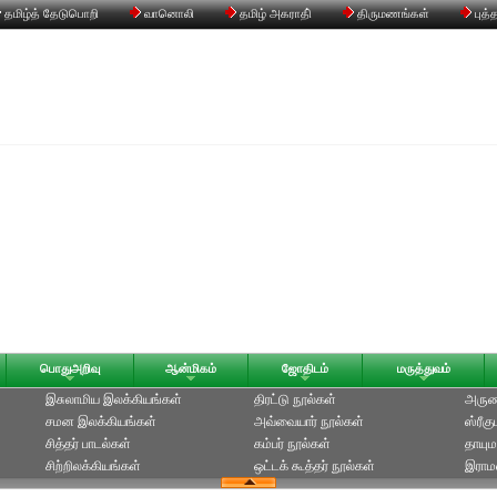
தமிழ்த் தேடுபொறி
வானொலி
தமிழ் அகராதி்
திருமணங்கள்
புத்
பொதுஅறிவு
ஆன்மிகம்
ஜோதிடம்
மருத்துவம்
இசுலாமிய இலக்கியங்கள்
திரட்டு நூல்கள்
அருணக
சமன இலக்கியங்கள்
அவ்வையார் நூல்கள்
ஸ்ரீக
சித்தர் பாடல்கள்
கம்பர் நூல்கள்
தாயும
சிற்றிலக்கியங்கள்
ஒட்டக் கூத்தர் நூல்கள்
இராமல