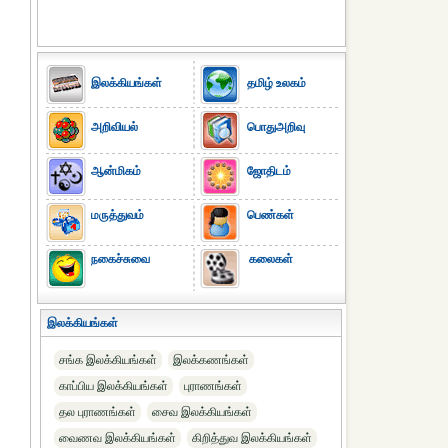
இலக்கியங்கள்
தமிழ் உலகம்
அறிவியல்
பொதுஅறிவு
ஆன்மிகம்
ஜோதிடம்
மருத்துவம்
பெண்கள்
நகைச்சுவை
கலைகள்
இலக்கியங்கள்
சங்க இலக்கியங்கள்
இலக்கணங்கள்
காப்பிய இலக்கியங்கள்
புராணங்கள்
தல புராணங்கள்
சைவ இலக்கியங்கள்
வைணவ இலக்கியங்கள்
கிறித்துவ இலக்கியங்கள்