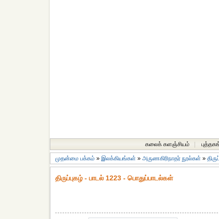
கலைக் களஞ்சியம்
|
புத்தகங
முதன்மை பக்கம்
»
இலக்கியங்கள்
»
அருணகிரிநாதர் நூல்கள்
»
திருப
திருப்புகழ் - பாடல் 1223 - பொதுப்பாடல்கள்