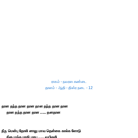
ராகம் - நவரஸ கண்டை
தாளம் - ஆதி - திஸ்ர நடை - 12
தான தந்த தான தான தான தந்த தான தான
தான தந்த தான தான ...... தனதான
நீரு மென்பு தோலி னாலு மாவ தென்கை கால்க ளோடு
நீளு மங்க மாகி மாய ...... வுயிரூறி