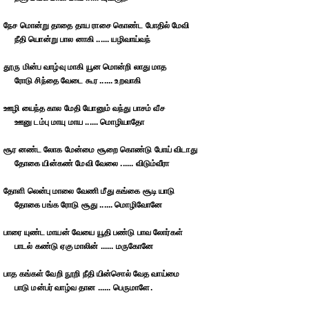
நேச மொன்று தாதை தாய ராசை கொண்ட போதில் மேவி
நீதி யொன்று பால னாகி ...... யழிவாய்வந்
தூரு மின்ப வாழ்வு மாகி யூன மொன்றி லாது மாத
ரோடு சிந்தை வேடை கூர ...... உறவாகி
ஊழி யைந்த கால மேதி யோனும் வந்து பாசம் வீச
ஊனு டம்பு மாயு மாய ...... மொழியாதோ
சூர னண்ட லோக மேன்மை சூறை கொண்டு போய் விடாது
தோகை யின்கண் மேவி வேலை ...... விடும்வீரா
தோளி லென்பு மாலை வேணி மீது கங்கை சூடி யாடு
தோகை பங்க ரோடு சூது ...... மொழிவோனே
பாரை யுண்ட மாயன் வேயை யூதி பண்டு பாவ லோர்கள்
பாடல் கண்டு ஏகு மாலின் ...... மருகோனே
பாத கங்கள் வேறி நூறி நீதி யின்சொல் வேத வாய்மை
பாடு மன்பர் வாழ்வ தான ...... பெருமாளே.