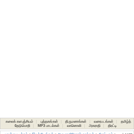
கலைக் களஞ்சியம்
|
புத்தகங்கள்
|
திருமணங்கள்
|
வரைபடங்கள்
|
தமிழ்த்
தேடுபொறி
|
MP3 பாடல்கள்
|
வானொலி
|
அகராதி
|
திரட்டி