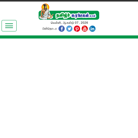
இலக்கியங்கள்
வெள்ளி, ஆகஸ்டு 07, 2026
பின்தொடர
தமிழ் உலகம்
அறிவியல்
பொதுஅறிவு
ஆன்மிகம்
ஜோதிடம்
மருத்துவம்
பெண்கள் பகுதி
நகைச்சுவை
கலையுலகம்