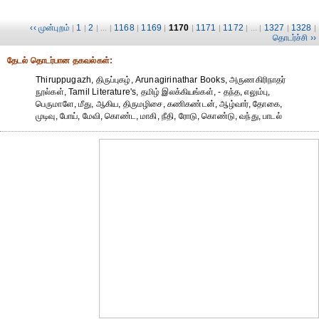
‹‹ முன்புறம்
1
2
1168
1169
1170
1171
1172
1327
1328
|
|
| ... |
|
|
|
|
| ... |
|
|
தொடர்ச்சி ››
தேட‌ல் தொட‌ர்பான தகவ‌ல்க‌ள்:
Thiruppugazh, திருப்புகழ், Arunagirinathar Books, அருணகிரிநாதர்
நூல்கள், Tamil Literature's, தமிழ் இலக்கியங்கள், - தந்த, எலும்பு,
பெருமாளே, மீது, ஆகிய, திருமழிசை, கணிகண்டன், ஆழ்வார், தோகை,
முடிவு, போய், மேவி, கொண்ட, மாகி, நீதி, ரோடு, கொண்டு, வந்து, பாடல்