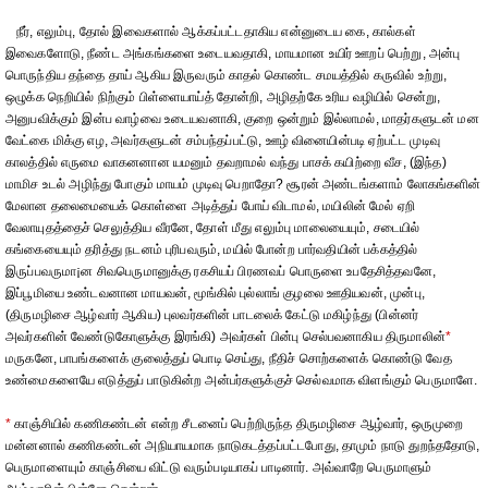
நீர், எலும்பு, தோல் இவைகளால் ஆக்கப்பட்டதாகிய என்னுடைய கை, கால்கள்
இவைகளோடு, நீண்ட அங்கங்களை உடையவதாகி, மாயமான உயிர் ஊறப் பெற்று, அன்பு
பொருந்திய தந்தை தாய் ஆகிய இருவரும் காதல் கொண்ட சமயத்தில் கருவில் உற்று,
ஒழுக்க நெறியில் நிற்கும் பிள்ளையாய்த் தோன்றி, அழிதற்கே உரிய வழியில் சென்று,
அனுபவிக்கும் இன்ப வாழ்வை உடையவனாகி, குறை ஒன்றும் இல்லாமல், மாதர்களுடன் மன
வேட்கை மிக்கு எழ, அவர்களுடன் சம்பந்தப்பட்டு, ஊழ் வினையின்படி ஏற்பட்ட முடிவு
காலத்தில் எருமை வாகனனான யமனும் தவறாமல் வந்து பாசக் கயிற்றை வீச, (இந்த)
மாமிச உடல் அழிந்து போகும் மாயம் முடிவு பெறாதோ? சூரன் அண்டங்களாம் லோகங்களின்
மேலான தலைமையைக் கொள்ளை அடித்துப் போய் விடாமல், மயிலின் மேல் ஏறி
வேலாயுதத்தைச் செலுத்திய வீரனே, தோள் மீது எலும்பு மாலையையும், சடையில்
கங்கையையும் தரித்து நடனம் புரிபவரும், மயில் போன்ற பார்வதியின் பக்கத்தில்
இருப்பவருமா¡ன சிவபெருமானுக்கு ரகசியப் பிரணவப் பொருளை உபதேசித்தவனே,
இப்பூமியை உண்டவனான மாயவன், மூங்கில் புல்லாங் குழலை ஊதியவன், முன்பு,
(திருமழிசை ஆழ்வார் ஆகிய) புலவர்களின் பாடலைக் கேட்டு மகிழ்ந்து (பின்னர்
அவர்களின் வேண்டுகோளுக்கு இரங்கி) அவர்கள் பின்பு செல்பவனாகிய திருமாலின்
*
மருகனே, பாபங்களைக் குலைத்துப் பொடி செய்து, நீதிச் சொற்களைக் கொண்டு வேத
உண்மைகளையே எடுத்துப் பாடுகின்ற அன்பர்களுக்குச் செல்வமாக விளங்கும் பெருமாளே.
*
காஞ்சியில் கணிகண்டன் என்ற சீடனைப் பெற்றிருந்த திருமழிசை ஆழ்வார், ஒருமுறை
மன்னனால் கணிகண்டன் அநியாயமாக நாடுகடத்தப்பட்டபோது, தாமும் நாடு துறந்ததோடு,
பெருமாளையும் காஞ்சியை விட்டு வரும்படியாகப் பாடினார். அவ்வாறே பெருமாளும்