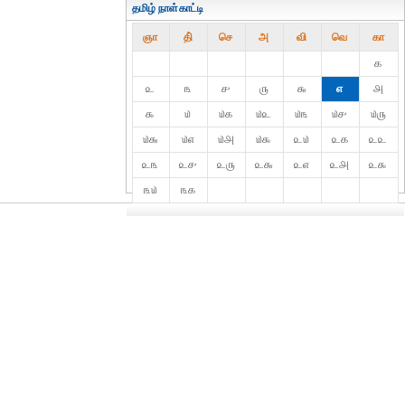
தமிழ் நாள்காட்டி
ஞா
தி்
செ
அ
வி
வெ
கா
௧
௨
௩
௪
௫
௬
௭
௮
௯
௰
௰௧
௰௨
௰௩
௰௪
௰௫
௰௬
௰௭
௰௮
௰௯
௨௰
௨௧
௨௨
௨௩
௨௪
௨௫
௨௬
௨௭
௨௮
௨௯
௩௰
௩௧