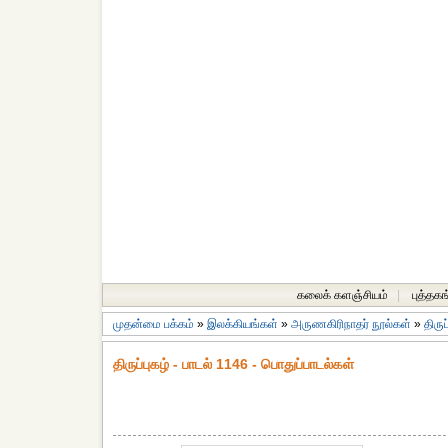
கலைக் களஞ்சியம்
|
புத்தகங
முதன்மை பக்கம்
»
இலக்கியங்கள்
»
அருணகிரிநாதர் நூல்கள்
»
திருப
திருப்புகழ் - பாடல் 1146 - பொதுப்பாடல்கள்