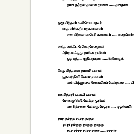
தான தத்தன தானன தானன ...... தனதான
ஓது வித்தவர் கூலிகொ டாதவர்
மாத வர்க்கதி பாதக மானவர்
ஊச லிற்கன லாயெரி காளையர் ...... மறையோர்
ஊர்த னக்கிட ரேசெயு மேழைகள்
ஆர்த னக்குமு தாசின தாரிகள்
ஓடி யுத்தம ரூதிய நாடின ...... ரிரவோருக்
கேது மித்தனை தானமி டாதவர்
பூத லத்தினி லோரம தானவர்
ஈசர் விஷ்ணுவை சேவைசெய் வோர்தமை ...... யி
ஏக சித்ததி யானமி லாதவர்
மோக முற்றிடு போகித மூறினர்
ஈன ரித்தனை பேர்களு மேழ்நர ...... குழல்வாரே
தாத தத்தத தாதத தாதத
தூது துத்துது தூதுது தூதுது
சாச சச்சச சாசச சாசச ...... சசசாச