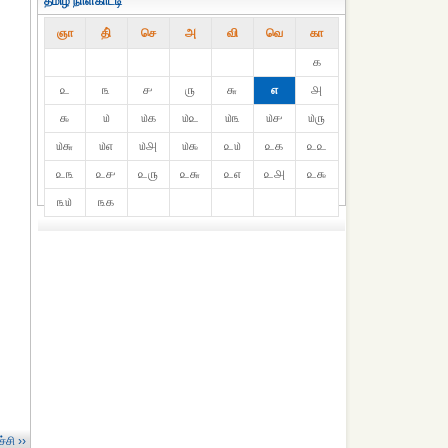
தமிழ் நாள்காட்டி
ஞா
தி்
செ
அ
வி
வெ
கா
௧
௨
௩
௪
௫
௬
௭
௮
௯
௰
௰௧
௰௨
௰௩
௰௪
௰௫
௰௬
௰௭
௰௮
௰௯
௨௰
௨௧
௨௨
௨௩
௨௪
௨௫
௨௬
௨௭
௨௮
௨௯
௩௰
௩௧
்சி ››