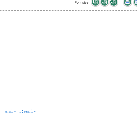
Font size:
ராகம் - ..... ; தாளம் -