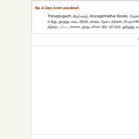
தேட‌ல் தொட‌ர்பான தகவ‌ல்க‌ள்:
Thiruppugazh, திருப்புகழ், Arunagirinathar Books, அருணக
கூத்து, தூதுது, டீடிடி, டூடுடு, தாதத, ஆடிய, தத்தன, பெருமாளே
தத்தத, டட்டட, சசசாச, தூது, சச்சச, டூடு, டுட்டுடு, துத்துது, டிட்டி