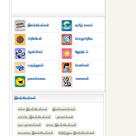
இலக்கியங்கள்
தமிழ் உலகம்
அறிவியல்
பொதுஅறிவு
ஆன்மிகம்
ஜோதிடம்
மருத்துவம்
பெண்கள்
நகைச்சுவை
கலைகள்
இலக்கியங்கள்
சங்க இலக்கியங்கள்
இலக்கணங்கள்
காப்பிய இலக்கியங்கள்
புராணங்கள்
தல புராணங்கள்
சைவ இலக்கியங்கள்
வைணவ இலக்கியங்கள்
கிறித்துவ இலக்கியங்கள்