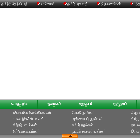
தமிழ்த் தேடுபொறி
வானொலி
தமிழ் அகராதி்
திருமணங்கள்
புத்
பொதுஅறிவு
ஆன்மிகம்
ஜோதிடம்
மருத்துவம்
இசுலாமிய இலக்கியங்கள்
திரட்டு நூல்கள்
அருணக
சமன இலக்கியங்கள்
அவ்வையார் நூல்கள்
ஸ்ரீக
சித்தர் பாடல்கள்
கம்பர் நூல்கள்
தாயும
சிற்றிலக்கியங்கள்
ஒட்டக் கூத்தர் நூல்கள்
இராமல