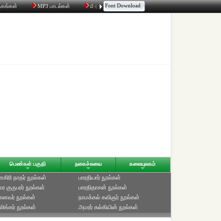
Font Download
தகங்கள்
MP3 பாடல்கள்
மின்னஞ்சல்
திரட்டி
உரையாடல்
பெண்கள் பகுதி
நகைச்சுவை
கலையுலகம்
ிரி நாதர் நூல்கள்
பாரதியார் நூல்கள்
ுமர குருபரர் நூல்கள்
பாரதிதாசன் நூல்கள்
ானவர் நூல்கள்
நாமக்கல் கவிஞர் நூல்கள்
ிங்கர் நூல்கள்
அமரர் கல்கியின் நூல்கள்