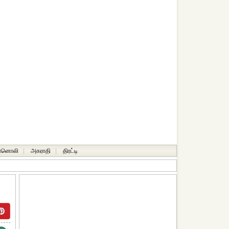
ானொலி
|
அகராதி
|
திரட்டி