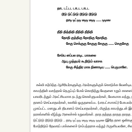
தாட டட்டட டாடட டாடட
டூடு டுட்டுடு டூடுடு டூடுடு
தாடி டிட்டிடி டீடிடி டீடிடி ...... டிடிடீடீ
தீதி தித்திதி தீதிதி தீதிதி
தோதி குத்திகு தோதிகு தோதிகு
சேகு செக்குகு சேகுகு சேகுகு ...... செகுசேகு
சேயெ னப்பல ராடிட மாகலை
ஆயு முத்தமர் கூறிடும் வாசக
சேகு சித்திர மாக நிணாடிய ...... பெருமாளே.
கல்வி கற்பித்த ஆசிரியர்களுக்கு அவர்களுக்குக் கொடுக்க வேண்
காமத்தின் வசத்தால் நெருப்புப் போல் கொதித்து வேதனை உறும் காளைப்
யாவரிடத்தும் அலட்சியமாக நடந்து கொள்ளுபவர்கள், வேகமாக வந்து, ந
தானம் செய்யாதவர்கள், உலகில் ஒருதலைப்பட (பாரபட்சமாகப்) பேசுபவர
முகப்பட்ட மனதுடன் தியானம் செய்யாதவர்கள், மிகுந்த காமத்துடன் இன
நரகங்களில் வீழ்ந்து அலைச்சல் உறுவார்கள். தாத தத்தத தாதத தாதத ..
டுட்டுடு டூடுடு டூடுடு .. தாடி டிட்டிடி டீடிடி டீடிடி டிடிடீடீ (இதே
போற்றிடும் தேவாரப் பாக்களைச் (சம்பந்தராக வந்து) அருளியவனே, சிவ