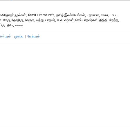
ிரிநாதர் நூல்கள், Tamil Literature's, தமிழ் இலக்கியங்கள், - தானன, சாசச, டாடட,
, சேகு, தோதிகு, சேகுகு, வந்து, டாதவர், பேசுபவர்கள், செய்யாதவர்கள், தீதிதி, சிறந்த,
டி, தாடி, டிடிடீடீ
பின்புறம்
|
முகப்பு
|
மேற்புறம்