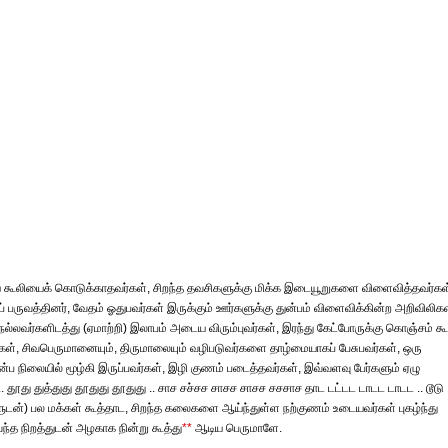
டிய கூலியைக் கொடுக்காதவர்கள், சிறந்த தவசிகளுக்கு மிக்க இடையூறுகளை விளைவித்தவர்கள
 பருவத்தினர், வேதம் ஓதுபவர்கள் இருக்கும் ஊர்களுக்கு துன்பம் விளைவிக்கின்ற அறிவிலிகள
ல்லவர்களிடத்து (ஏமாற்றி) இலாபம் அடைய விரும்புவர்கள், இரந்து கேட்போருக்கு கொஞ்சம் க
்கள், சிவபெருமானையும், திருமாலையும் வழிபடுவர்களை தாழ்மையாகப் பேசுபவர்கள், ஒரு
்ப நிலையில் மூழ்கி இருப்பவர்கள், இழி குணம் படைத்தவர்கள், இவ்வளவு பேர்களும் ஏழு
 தூது துத்துது தூதுது தூதுது .. சாச சச்சச சாசச சாசச சசசாச தாட டட்டட டாடட டாடட .. டூடு
 தாள ஒலிகளுடன்) பல மக்கள் கூத்தாட, சிறந்த கலைகளை ஆய்ந்துள்ள நற்குணம் உடையவர்கள் புகழ்ந்து
ந்த நிறத்துடன் அழகாக நின்று கூத்து
**
ஆடிய பெருமாளே.