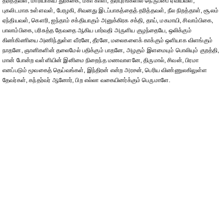
தரித்தவள், மாரியாகிய துர்க்கை, மகா காளி, திரிபுரங்களில் நெருப்பை ஏவியவள்,
புகலிடமாக உள்ளவள், பேரழகி, சிவனது இடப்பாகத்தைத் தரித்தவள், நீல நிறத்தாள், சூலம்
ஏந்தியவள், கெளரி, ஐந்தாம் சக்தியாகும் அனுக்கிரக சக்தி, தாய், மகமாயி, சிவாம்பிகை,
பாலாம்பிகை, பரிசுத்த தேவதை ஆகிய பார்வதி அருளிய குழந்தையே, ஒலிக்கும்
கிண்கிணியை அணிந்துள்ள வீரனே, தீரனே, மலைகளைக் காக்கும் ஒளியாக விளங்கும்
நாதனே, ஞானிகளின் தலைமேல் பதிக்கும் பாதனே, அழகும் இளமையும் பொலியும் குறத்தி,
மான் போன்ற வள்ளியின் இனிமை நிறைந்த மணவாளனே, திருமால், சிவன், பிரமா
எனப்படும் மூவகைத் தெய்வங்கள், இந்திரன் என்ற அரசன், பெரிய விண்ணுலகிலுள்ள
தேவர்கள், கந்தர்வர் ஆனோர், பிற எல்லா வகையினர்க்கும் பெருமாளே.