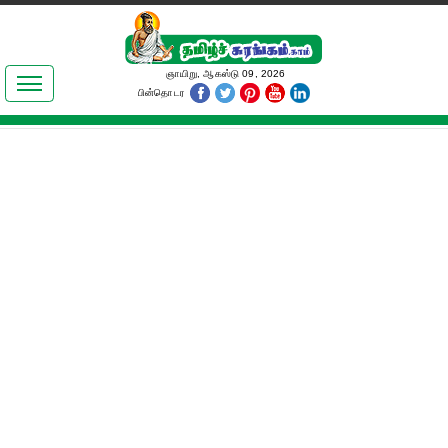
இலக்கியங்கள்
ஞாயிறு, ஆகஸ்டு 09, 2026
பின்தொடர
தமிழ் உலகம்
அறிவியல்
பொதுஅறிவு
ஆன்மிகம்
ஜோதிடம்
மருத்துவம்
பெண்கள் பகுதி
நகைச்சுவை
கலையுலகம்