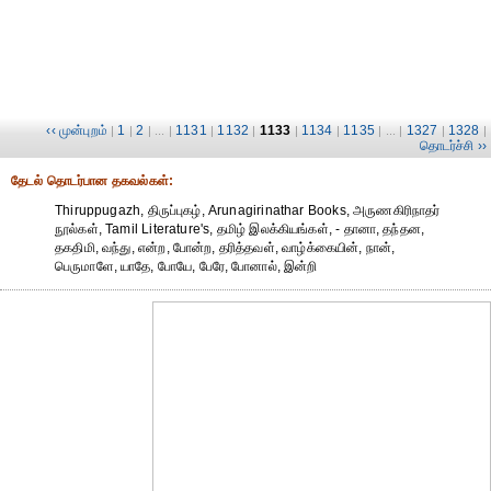
‹‹ முன்புறம்
1
2
1131
1132
1133
1134
1135
1327
1328
|
|
| ... |
|
|
|
|
| ... |
|
|
தொடர்ச்சி ››
தேட‌ல் தொட‌ர்பான தகவ‌ல்க‌ள்:
Thiruppugazh, திருப்புகழ், Arunagirinathar Books, அருணகிரிநாதர்
நூல்கள், Tamil Literature's, தமிழ் இலக்கியங்கள், - தானா, தந்தன,
தகதிமி, வந்து, என்ற, போன்ற, தரித்தவள், வாழ்க்கையின், நான்,
பெருமாளே, யாதே, போயே, பேரே, போனால், இன்றி