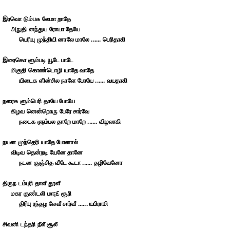
இரவொ டும்பக லேமா றாதே
அநுதி னந்துய ரோயா தேயே
யெரியு முந்தியி னாலே மாலே ...... பெரிதாகி
இரைகொ ளும்படி யூடே பாடே
மிகுதி கொண்டொழி யாதே வாதே
யிடைக ளின்சில நாளே போயே ...... வயதாகி
நரைக ளும்பெரி தாயே போயே
கிழவ னென்றொரு பேரே சார்வே
நடைக ளும்பல தாறே மாறே ...... விழலாகி
நயன முந்தெரி யாதே போனால்
விடிவ தென்றடி யேனே தானே
நடன குஞ்சித வீடே கூடா ...... தழிவேனோ
திருந டம்புரி தாளீ தூளீ
மகர குண்டலி மா¡£ சூரி
திரிபு ரந்தழ லேவீ சார்வீ ...... யபிராமி
சிவனி டந்தரி நீலீ சூலீ