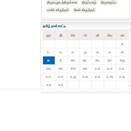
திருஎழுகூற்றிருக்கை
திருப்புகழ்
திருவகுப்பு
மயில் விருத்தம்
வேல் விருத்தம்
தமிழ் நாள்காட்டி
ஞா
தி்
செ
அ
வி
வெ
கா
௧
௨
௩
௪
௫
௬
௭
௮
௯
௰
௰௧
௰௨
௰௩
௰௪
௰௫
௰௬
௰௭
௰௮
௰௯
௨௰
௨௧
௨௨
௨௩
௨௪
௨௫
௨௬
௨௭
௨௮
௨௯
௩௰
௩௧