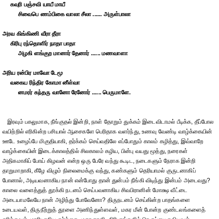
கவுரி பஞ்சவி யாயீ மாயீ
சிவைபெ ணம்பிகை வாலா சீலா ...... அருள்பாலா
அரவ கிங்கிணி வீரா தீரா
கிரிபு ரந்தொளிர் நாதா பாதா
அழகி ளங்குற மானார் தேனார் ...... மணவாளா
அரிய ரன்பிர மாவோ டேமூ
வகைய ரிந்திர கோமா னீள்வா
னமரர் கந்தரு வானோ ரேனோர் ...... பெருமாளே.
இரவும் பகலுமாக, நீங்குதல் இன்றி, நாள் தோறும் துக்கம் இடைவிடாமல் பீடிக்க, தீப்போல
வயிற்றில் எரிகின்ற பசியால் ஆசைகளே பெரிதாக வளர்ந்து, உணவு வேண்டி வாழ்க்கையின்
ஊடே உழைப்பே மிகுதியாகி, தர்க்கம் செய்வதிலே எப்போதும் காலம் கழித்து, இவ்வாறே
வாழ்க்கையின் இடைக்காலத்தில் சிலகாலம் கழிய, பின்பு வயது மூத்து, நரைகள்
அதிகமாகிப் போய் கிழவன் என்ற ஒரு பேரே வந்து கூடிட, நடைகளும் நேராக இன்றி
தாறுமாறாகி, கீழே விழும் நிலைமைக்கு வந்து, கண்களும் தெரியாமல் குருடனாகிப்
போனால், அடியவனாகிய நான் என்போது தான் துன்பம் நீங்கி விடிந்து இன்பம் அடைவது?
காலை வளைத்துத் தூக்கி நடனம் செய்பவனாகிய சிவபிரானின் மோக்ஷ வீட்டை
அடையாமலேயே நான் அழிந்து போவேனோ? திருநடனம் செய்கின்ற பாதங்களை
உடையவள், திருநீற்றுத் தூளை அணிந்துள்ளவள், மகர மீன் போன்ற குண்டலங்களைத்