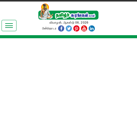
இலக்கியங்கள்
வியாழன், ஆகஸ்டு 06, 2026
பின்தொடர
தமிழ் உலகம்
அறிவியல்
பொதுஅறிவு
ஆன்மிகம்
ஜோதிடம்
மருத்துவம்
பெண்கள் பகுதி
நகைச்சுவை
கலையுலகம்