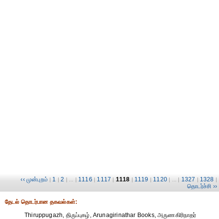
‹‹ முன்புறம்
1
2
1116
1117
1118
1119
1120
1327
1328
|
|
| ... |
|
|
|
|
| ... |
|
|
தொடர்ச்சி ››
தேட‌ல் தொட‌ர்பான தகவ‌ல்க‌ள்:
Thiruppugazh, திருப்புகழ், Arunagirinathar Books, அருணகிரிநாதர்