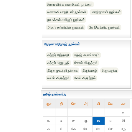
இராமலிங்க சுவாமிகள் நூல்கள்
மகாகவி பாரதியார் நூல்கள்
பாரதிதாசன் நூல்கள்
நாமக்கல் கவிஞர் நூல்கள்
அமரர் கல்கியின் நூல்கள்
பிற இலக்கிய நூல்கள்
அருணகிரிநாதர் நூல்கள்
கந்தர் அந்தாதி
கந்தர் அலங்காரம்
கந்தர் அனுபூதி
சேவல் விருத்தம்
திருஎழுகூற்றிருக்கை
திருப்புகழ்
திருவகுப்பு
மயில் விருத்தம்
வேல் விருத்தம்
தமிழ் நாள்காட்டி
ஞா
தி்
செ
அ
வி
வெ
கா
௧
௨
௩
௪
௫
௬
௭
௮
௯
௰
௰௧
௰௨
௰௩
௰௪
௰௫