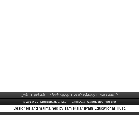
முகப்பு
|
நாங்கள்
|
உங்கள் கருத்து
|
விளம்பரத்திற்கு
|
தள வரைபடம்
© 2010-25 TamilSurangam.com Tamil Data Warehouse Website
Designed and maintained by TamilKalanjiyam Educational Trust.