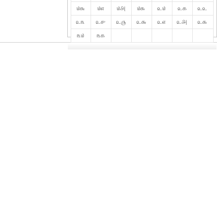
௰௬
௰௭
௰௮
௰௯
௨௰
௨௧
௨௨
௨௩
௨௪
௨௫
௨௬
௨௭
௨௮
௨௯
௩௰
௩௧