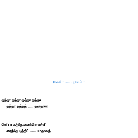
ராகம் - ..... ; தாளம் -
தத்தா தத்தா தத்தா தத்தா
தத்தா தத்தத் ...... தனதான
செட்டா கத்தே னைப்போ லச்சீ
ரைத்தே டித்திட் ...... பமதாகத்