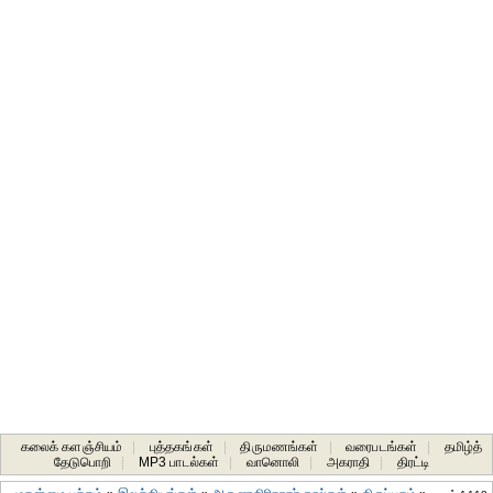
கலைக் களஞ்சியம்
|
புத்தகங்கள்
|
திருமணங்கள்
|
வரைபடங்கள்
|
தமிழ்த்
தேடுபொறி
|
MP3 பாடல்கள்
|
வானொலி
|
அகராதி
|
திரட்டி