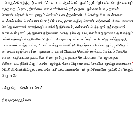
பொறுக்கி எடுத்தாற் போல் சிக்கனமாக, தேன்போல் இனிக்கும் சிறப்புள்ள சொற்களையும்,
கருத்தையும் நாடி, திண்மையான வாக்கினால் தங்கு தடை இல்லாமல் பாடுதலைக்
கொண்டவர்கள் போல, நானும் செல்வம் படைத்தவர்களிடம் சென்று சில பாடல்களை
மயக்கம் வல்ல பொய்யான மொழியில் பாடி, ஞான அறிவு கொண்டவர்களைப் போல பாவனை
செய்து வீணாகக் காலத்தைப் போக்கித் திரியாமல், என்னைப் பெற்ற தாய் தந்தையரைப்
போல அன்பு காட்டித் துணை நிற்பவனே, உனது நல்ல திருவடிளைச் சிறிதளவாவது போற்றும்
பாக்கியத்தைப் பெறுவேனோ? நீண்ட பெருமையுடன் விளங்கும் மயில் மீது பாய்ந்து ஏறி,
எங்களைக் காத்தருள்க, அபயம் என்று கூச்சலிட்டு, தேவர்கள் விண்ணிலும், பூமியிலும்
உன்னைச் சூழ்ந்து நிற்க, சூரனை அணுகி அவனை வெட்டிச் சண்டை செய்யும் வேலனே,
தங்கள் வழிபாட்டில் தடை இன்றி உனது திருவடியைச் சேவிப்பவர்களின் முந்தைய
தீவினையை நீக்கி அருள்பவனே, முத்துப் போல அருமை வாய்ந்தவனே, மூன்று வகையான
*
அக்கினி வேள்விக்குத் தலைவனே, பரிசுத்தமானவனே, பற்று அற்றவனே, முக்தி அளிக்கும்
பெருமாளே.
என்று தொடங்கும் பாடல்கள்.
திருமுருகாற்றுப்படை.