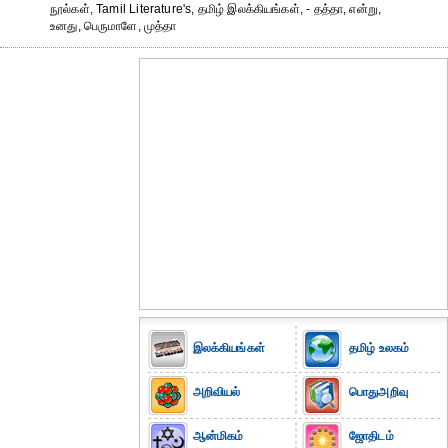
நூல்கள், Tamil Literature's, தமிழ் இலக்கியங்கள், - தத்தா, என்று,
உனது, பெருமாளே, முத்தா
இலக்கியங்கள்
தமிழ் உலகம்
அறிவியல்
பொதுஅறிவு
ஆன்மிகம்
ஜோதிடம்