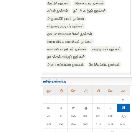
திரட்டு நூல்கள்
அவ்வையார் நூல்கள்
கம்பர் நூல்கள்
ஒட்டக் கூத்தர் நூல்கள்
அருணகிரி நாதர் நூல்கள்
ஸ்ரீகுமர குருபரர் நூல்கள்
தாயுமானவ சுவாமிகள் நூல்கள்
இராமலிங்க சுவாமிகள் நூல்கள்
மகாகவி பாரதியார் நூல்கள்
பாரதிதாசன் நூல்கள்
நாமக்கல் கவிஞர் நூல்கள்
அமரர் கல்கியின் நூல்கள்
பிற இலக்கிய நூல்கள்
தமிழ் நாள்காட்டி
ஞா
தி்
செ
அ
வி
வெ
கா
௧
௨
௩
௪
௫
௬
௭
௮
௯
௰
௰௧
௰௨
௰௩
௰௪
௰௫
௰௬
௰௭
௰௮
௰௯
௨௰
௨௧
௨௨