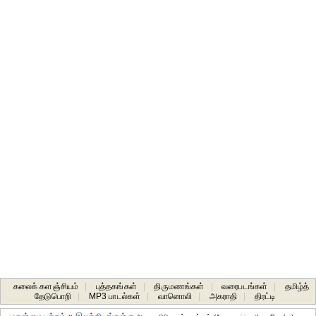
கலைக் களஞ்சியம்
|
புத்தகங்கள்
|
திருமணங்கள்
|
வரைபடங்கள்
|
தமிழ்த்
தேடுபொறி
|
MP3 பாடல்கள்
|
வானொலி
|
அகராதி
|
திரட்டி