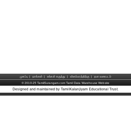
முகப்பு
|
நாங்கள்
|
உங்கள் கருத்து
|
விளம்பரத்திற்கு
|
தள வரைபடம்
© 2010-25 TamilSurangam.com Tamil Data Warehouse Website
Designed and maintained by TamilKalanjiyam Educational Trust.