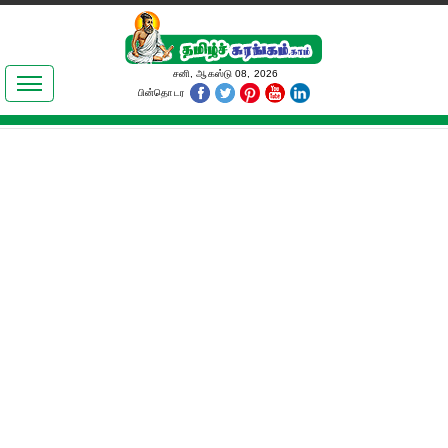
இலக்கியங்கள்
சனி, ஆகஸ்டு 08, 2026
பின்தொடர
தமிழ் உலகம்
அறிவியல்
பொதுஅறிவு
ஆன்மிகம்
ஜோதிடம்
மருத்துவம்
பெண்கள் பகுதி
நகைச்சுவை
கலையுலகம்