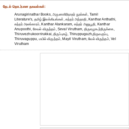
தேட‌ல் தொட‌ர்பான தகவ‌ல்க‌ள்:
Arunagirinathar Books, அருணகிரிநாதர் நூல்கள், Tamil
Literature's, தமிழ் இலக்கியங்கள், கந்தர் அந்தாதி, Kanthar Anthathi,
கந்தர் அலங்காரம், Kanthar Alankaram, கந்தர் அனுபூதி, Kanthar
Anupoothi, சேவல் விருத்தம், Seval Virutham, திருஎழுகூற்றிருக்கை,
Thiruvezhukoorrirukkai, திருப்புகழ், Thiruppugazh,திருவகுப்பு,
Thiruvaguppu, மயில் விருத்தம், Mayil Virutham, வேல் விருத்தம், Vel
Virutham