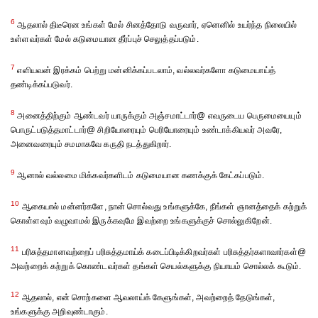
6
ஆதலால் திடீரென உங்கள் மேல் சினத்தோடு வருவார், ஏனெனில் உயர்ந்த நிலையில்
உள்ளவர்கள் மேல் கடுமையான தீர்ப்புச் செலுத்தப்படும்.
7
எளியவன் இரக்கம் பெற்று மன்னிக்கப்படலாம், வல்லவர்களோ கடுமையாய்த்
தண்டிக்கப்படுவர்.
8
அனைத்திற்கும் ஆண்டவர் யாருக்கும் அஞ்சமாட்டார்@ எவருடைய பெருமையையும்
பொருட்படுத்தமாட்டார்@ சிறியோரையும் பெரியோரையும் உண்டாக்கியவர் அவரே,
அனைவரையும் சமமாகவே கருதி நடத்துகிறார்.
9
ஆனால் வல்லமை மிக்கவர்களிடம் கடுமையான கணக்குக் கேட்கப்படும்.
10
ஆகையால் மன்னர்களே, நான் சொல்வது உங்களுக்கே, நீங்கள் ஞானத்தைக் கற்றுக்
கொள்ளவும் வழுவாமல் இருக்கவுமே இவற்றை உங்களுக்குச் சொல்லுகிறேன்.
11
பரிசுத்தமானவற்றைப் பரிசுத்தமாய்க் கடைப்பிடிக்கிறவர்கள் பரிசுத்தர்களாவார்கள்@
அவற்றைக் கற்றுக் கொண்டவர்கள் தங்கள் செயல்களுக்கு நியாயம் சொல்லக் கூடும்.
12
ஆதலால், என் சொற்களை ஆவலாய்க் கேளுங்கள், அவற்றைத் தேடுங்கள்,
உங்களுக்கு அறிவுண்டாகும்.