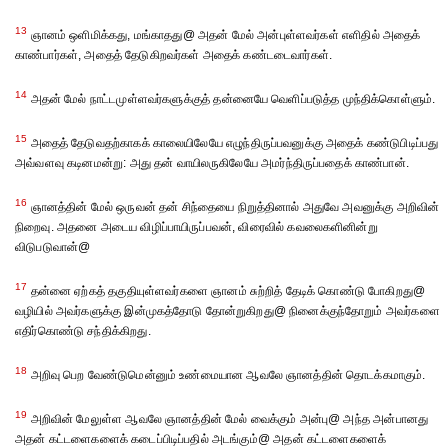
13
ஞானம் ஒளிமிக்கது, மங்காதது@ அதன் மேல் அன்புள்ளவர்கள் எளிதில் அதைக்
காண்பார்கள், அதைத் தேடுகிறவர்கள் அதைக் கண்டடைவார்கள்.
14
அதன் மேல் நாட்டமுள்ளவர்களுக்குத் தன்னையே வெளிப்படுத்த முந்திக்கொள்ளும்.
15
அதைத் தேடுவதற்காகக் காலையிலேயே எழுந்திருப்பவனுக்கு அதைக் கண்டுபிடிப்பது
அவ்வளவு கடினமன்று: அது தன் வாயிலருகிலேயே அமர்ந்திருப்பதைக் காண்பான்.
16
ஞானத்தின் மேல் ஒருவன் தன் சிந்தையை நிறுத்தினால் அதுவே அவனுக்கு அறிவின்
நிறைவு. அதனை அடைய விழிப்பாயிருப்பவன், விரைவில் கவலைகளினின்று
விடுபடுவான்@
17
தன்னை ஏற்கத் தகுதியுள்ளவர்களை ஞானம் சுற்றித் தேடிக் கொண்டு போகிறது@
வழியில் அவர்களுக்கு இன்முகத்தோடு தோன்றுகிறது@ நினைக்குந்தோறும் அவர்களை
எதிர்கொண்டு சந்திக்கிறது.
18
அறிவு பெற வேண்டுமென்னும் உண்மையான ஆவலே ஞானத்தின் தொடக்கமாகும்.
19
அறிவின் மேலுள்ள ஆவலே ஞானத்தின் மேல் வைக்கும் அன்பு@ அந்த அன்பானது
அதன் கட்டளைகளைக் கடைப்பிடிப்பதில் அடங்கும்@ அதன் கட்டளைகளைக்