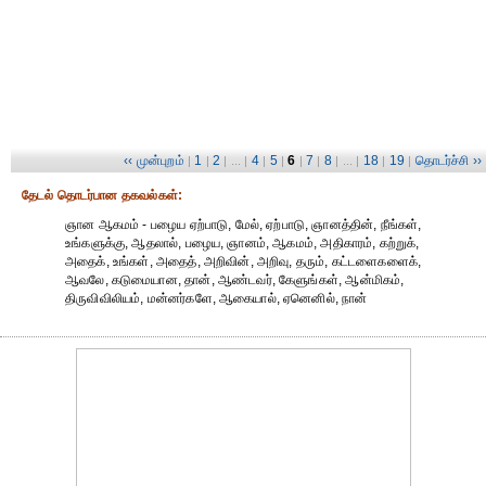
‹‹ முன்புறம்
1
2
4
5
6
7
8
18
19
தொடர்ச்சி ››
|
|
| ... |
|
|
|
|
| ... |
|
|
தேட‌ல் தொட‌ர்பான தகவ‌ல்க‌ள்:
ஞான ஆகமம் - பழைய ஏற்பாடு, மேல், ஏற்பாடு, ஞானத்தின், நீங்கள்,
உங்களுக்கு, ஆதலால், பழைய, ஞானம், ஆகமம், அதிகாரம், கற்றுக்,
அதைக், உங்கள், அதைத், அறிவின், அறிவு, தரும், கட்டளைகளைக்,
ஆவலே, கடுமையான, தான், ஆண்டவர், கேளுங்கள், ஆன்மிகம்,
திருவிவிலியம், மன்னர்களே, ஆகையால், ஏனெனில், நான்