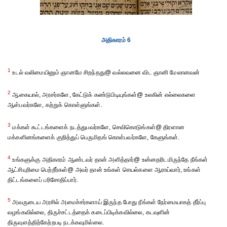
அதிகாரம் 6
1
உடல் வலிமையினும் ஞானமே சிறந்தது@ வல்லவனை விட ஞானி மேலானவன்
2
ஆகையால், அரசர்களே, கேட்டுக் கண்டுபிடியுங்கள்@ உலகின் எல்லைகளை
ஆள்பவர்களே, கற்றுக் கொள்ளுங்கள்.
3
மக்கள் கூட்டங்களைக் நடத்துபவர்களே, செவிகொடுங்கள்@ திரளான
மக்களினங்களைக் குறித்துப் பெருமிதங் கொள்பவர்களே, கேளுங்கள்.
4
உங்களுக்கு அதிகாரம் ஆண்டவர் தான் அளித்தார்@ உன்னதரிடமிருந்தே நீங்கள்
ஆட்சியுரிமை பெற்றீர்கள்@ அவர் தான் உங்கள் செயல்களை ஆராய்வார், உங்கள்
திட்டங்களைப் பரிசோதிப்பார்.
5
அவருடைய அரசில் அமைச்சர்களாய் இருந்த போது நீங்கள் நேர்மையாகத் தீர்ப்பு
வழங்கவில்லை, திருச்சட்டத்தைக் கடைப்பிடிக்கவில்லை, கடவுளின்
திருவுளத்திற்கேற்றபடி நடக்கவுமில்லை.