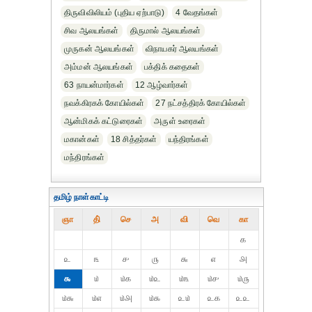
திருவிவிலியம் (புதிய ஏற்பாடு)
4 வேதங்கள்
சிவ ஆலயங்கள்
திருமால் ஆலயங்கள்
முருகன் ஆலயங்கள்
விநாயகர் ஆலயங்கள்
அம்மன் ஆலயங்கள்
பக்திக் கதைகள்
63 நாயன்மார்கள்
12 ஆழ்வார்கள்
நவக்கிரகக் கோயில்கள்
27 நட்சத்திரக் கோயில்கள்
ஆன்மிகக் கட்டுரைகள்
அருள் உரைகள்
மகான்கள்
18 சித்தர்கள்
யந்திரங்கள்
மந்திரங்கள்
தமிழ் நாள்காட்டி
ஞா
தி்
செ
அ
வி
வெ
கா
௧
௨
௩
௪
௫
௬
௭
௮
௯
௰
௰௧
௰௨
௰௩
௰௪
௰௫
௰௬
௰௭
௰௮
௰௯
௨௰
௨௧
௨௨