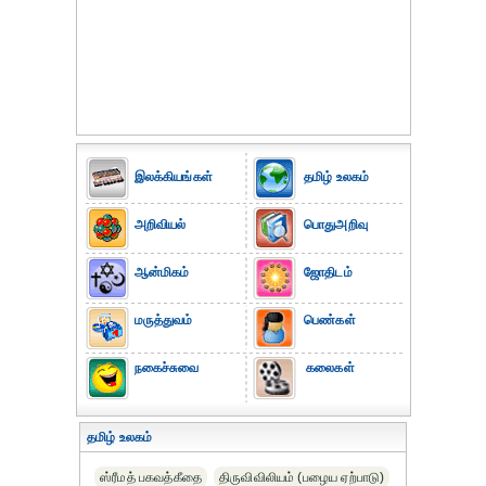
இலக்கியங்கள்
தமிழ் உலகம்
அறிவியல்
பொதுஅறிவு
ஆன்மிகம்
ஜோதிடம்
மருத்துவம்
பெண்கள்
நகைச்சுவை
கலைகள்
தமிழ் உலகம்
ஸ்ரீமத் பகவத்கீதை
திருவிவிலியம் (பழைய ஏற்பாடு)