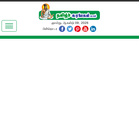
இலக்கியங்கள்
ஞாயிறு, ஆகஸ்டு 09, 2026
பின்தொடர
தமிழ் உலகம்
அறிவியல்
பொதுஅறிவு
ஆன்மிகம்
ஜோதிடம்
மருத்துவம்
பெண்கள் பகுதி
நகைச்சுவை
கலையுலகம்