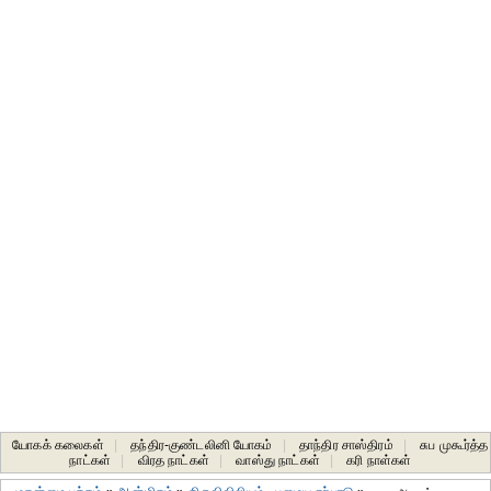
யோகக் கலைகள்
|
தந்திர-குண்டலினி யோகம்
|
தாந்திர சாஸ்திரம்
|
சுப முகூர்த்த
நாட்கள்
|
விரத நாட்கள்
|
வாஸ்து நாட்கள்
|
கரி நாள்கள்