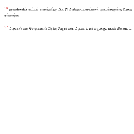
26
ஞானிகளின் கூட்டம் உலகத்திற்கு மீட்பு@ அறிவுடைய மன்னன் குடிமக்களுக்கு நீடித்த
நல்வாழ்வு.
27
ஆதலால் என் சொற்களால் அறிவு பெறுங்கள், அதனால் உங்களுக்குப் பயன் விளையும்.