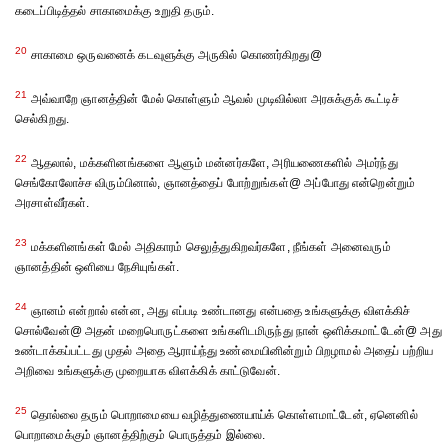
கடைப்பிடித்தல் சாகாமைக்கு உறுதி தரும்.
20
சாகாமை ஒருவனைக் கடவுளுக்கு அருகில் கொணர்கிறது@
21
அவ்வாறே ஞானத்தின் மேல் கொள்ளும் ஆவல் முடிவில்லா அரசுக்குக் கூட்டிச்
செல்கிறது.
22
ஆதலால், மக்களினங்களை ஆளும் மன்னர்களே, அரியணைகளில் அமர்ந்து
செங்கோலோச்ச விரும்பினால், ஞானத்தைப் போற்றுங்கள்@ அப்போது என்றென்றும்
அரசாள்வீர்கள்.
23
மக்களினங்கள் மேல் அதிகாரம் செலுத்துகிறவர்களே, நீங்கள் அனைவரும்
ஞானத்தின் ஒளியை நேசியுங்கள்.
24
ஞானம் என்றால் என்ன, அது எப்படி உண்டானது என்பதை உங்களுக்கு விளக்கிச்
சொல்வேன்@ அதன் மறைபொருட்களை உங்களிடமிருந்து நான் ஒளிக்கமாட்டேன்@ அது
உண்டாக்கப்பட்டது முதல் அதை ஆராய்ந்து உண்மையினின்றும் பிறழாமல் அதைப் பற்றிய
அறிவை உங்களுக்கு முறையாக விளக்கிக் காட்டுவேன்.
25
தொல்லை தரும் பொறாமையை வழித்துணையாய்க் கொள்ளமாட்டேன், ஏனெனில்
பொறாமைக்கும் ஞானத்திற்கும் பொருத்தம் இல்லை.