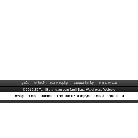
முகப்பு
|
நாங்கள்
|
உங்கள் கருத்து
|
விளம்பரத்திற்கு
|
தள வரைபடம்
© 2010-25 TamilSurangam.com Tamil Data Warehouse Website
Designed and maintained by TamilKalanjiyam Educational Trust.