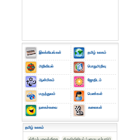
இலக்கியங்கள்
தமிழ் உலகம்
அறிவியல்
பொதுஅறிவு
ஆன்மிகம்
ஜோதிடம்
மருத்துவம்
பெண்கள்
நகைச்சுவை
கலைகள்
தமிழ் உலகம்
ஸ்ரீமத் பகவத்கீதை
திருவிவிலியம் (பழைய ஏற்பாடு)