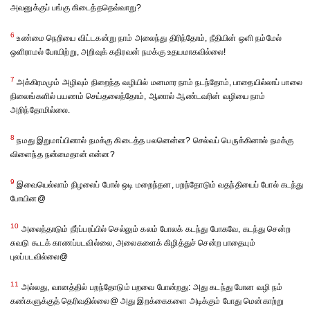
அவனுக்குப் பங்கு கிடைத்ததெவ்வாறு?
6
உண்மை நெறியை விட்டகன்று நாம் அலைந்து திரிந்தோம், நீதியின் ஒளி நம்மேல்
ஒளிராமல் போயிற்று, அறிவுக் கதிரவன் நமக்கு உதயமாகவில்லை!
7
அக்கிரமமும் அழிவும் நிறைந்த வழியில் மனமார நாம் நடந்தோம், பாதையில்லாப் பாலை
நிலைங்களில் பயணம் செய்தலைந்தோம், ஆனால் ஆண்டவரின் வழியை நாம்
அறிந்தோமில்லை.
8
நமது இறுமாப்பினால் நமக்கு கிடைத்த பலனென்ன? செல்வப் பெருக்கினால் நமக்கு
விளைந்த நன்மைதான் என்ன?
9
இவையெல்லாம் நிழலைப் போல் ஒடி மறைந்தன, பறந்தோடும் வதந்தியைப் போல் கடந்து
போயின@
10
அலைந்தாடும் நீர்ப்பரப்பில் செல்லும் கலம் போலக் கடந்து போகவே, கடந்து சென்ற
சுவடு கூடக் காணப்படவில்லை, அலைகளைக் கிழித்துச் சென்ற பாதையும்
புலப்படவில்லை@
11
அல்லது, வானத்தில் பறந்தோடும் பறவை போன்றது: அது கடந்து போன வழி நம்
கண்களுக்குத் தெரிவதில்லை@ அது இறக்கைகளை அடிக்கும் போது மென்காற்று