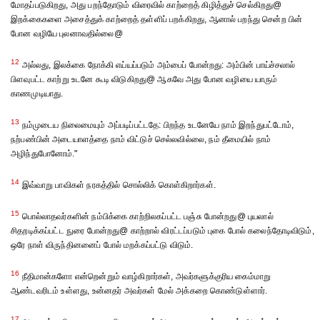
மோதப்படுகிறது, அது பறந்தோடும் விரைவில் காற்றைத் கிழித்துச் செல்கிறது@
இறக்கைகளை அசைத்துக் காற்றைத் தள்ளிப் பறக்கிறது, ஆனால் பறந்து சென்ற பின்
போன வழியே புலனாவதில்லை@
12
அல்லது, இலக்கை நோக்கி எய்யப்படும் அம்பைப் போன்றது: அம்பின் பாய்ச்சலால்
பிளவுபட்ட காற்று உடனே கூடி விடுகிறது@ ஆகவே அது போன வழியை யாரும்
காணமுடியாது.
13
நம்முடைய நிலைமையும் அப்படிப்பட்டதே: பிறந்த உடனேயே நாம் இறந்துபட்டோம்,
நற்பண்பின் அடையாளத்தை நாம் விட்டுச் செல்லவில்லை, நம் தீமையில் நாம்
அழிந்துபோனோம்."
14
இவ்வாறு பாவிகள் நரகத்தில் சொல்லிக் கொள்கிறார்கள்.
15
பொல்லாதவர்களின் நம்பிக்கை காற்றிலகப்பட்ட பஞ்சு போன்றது@ புயலால்
சிதறடிக்கப்பட்ட நுரை போன்றது@ காற்றால் விரட்டப்படும் புகை போல் கலைந்தோடிவிடும்,
ஒரே நாள் விருந்தினனைப் போல் மறக்கப்பட்டு விடும்.
16
நீதிமான்களோ என்றென்றும் வாழ்கிறார்கள், அவர்களுக்குரிய கைம்மாறு
ஆண்டவரிடம் உள்ளது, உன்னதர் அவர்கள் மேல் அக்கறை கொண்டுள்ளார்.
17