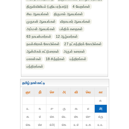
திருவிவிலியம் (புதிய ஏற்பாடு)
4 வேதங்கள்
சிவ ஆலயங்கள்
திருமால் ஆலயங்கள்
முருகன் ஆலயங்கள்
விநாயகர் ஆலயங்கள்
அம்மன் ஆலயங்கள்
பக்திக் கதைகள்
63 நாயன்மார்கள்
12 ஆழ்வார்கள்
நவக்கிரகக் கோயில்கள்
27 நட்சத்திரக் கோயில்கள்
ஆன்மிகக் கட்டுரைகள்
அருள் உரைகள்
மகான்கள்
18 சித்தர்கள்
யந்திரங்கள்
மந்திரங்கள்
தமிழ் நாள்காட்டி
ஞா
தி்
செ
அ
வி
வெ
கா
௧
௨
௩
௪
௫
௬
௭
௮
௯
௰
௰௧
௰௨
௰௩
௰௪
௰௫
௰௬
௰௭
௰௮
௰௯
௨௰
௨௧
௨௨