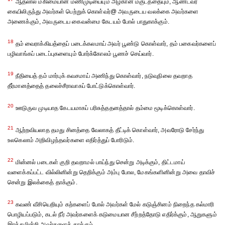
ஆதலால் மகிமையான மணிமுடியையும் அழகான மகுடத்தையும், ஆண்டவர்
கையிலிருந்து அவர்கள் பெற்றுக் கொள்வர்@ அவருடைய வலக்கை அவர்களை
அணைக்கும், அவருடைய கைவன்மை கேடயம் போல் பாதுகாக்கும்.
18
தம் வைராக்கியத்தைப் படைக்கலமாய் அவர் பூண்டு கொள்வார், தம் பகைவர்களைப்
பழிவாங்கப் படைப்புகளையும் போர்க்கோலம் பூணச் செய்வார்.
19
நீதியைத் தம் மார்புக் கவசமாய் அணிந்து கொள்வார், நடுவுநிலை தவறாத
தீர்மானத்தைத் தலைச்சீராவாகப் போட்டுக்கொள்வார்.
20
ஊடுருவ முடியாத கேடயமாகப் பரிசுத்ததனத்தால் தம்மை மூடிக்கொள்வார்.
21
ஆற்றவியலாத தமது சினத்தை வேலாகத் தீட்டிக் கொள்வார், அவரோடு சேர்ந்து
உலகெலாம் அறிவிழந்தவர்களை எதிர்த்துப் போரிடும்.
22
மின்னல் படைகள் குறி தவறாமல் பாய்ந்து சென்று அடிக்கும், திட்டமாய்
வளைக்கப்பட்ட வில்லினின்று தெறிக்கும் அம்பு போல, மேகங்களினின்று அவை தாவிச்
சென்று இலக்கைத் தாக்கும்.
23
கவண் வீசியெறியும் கற்களைப் போல் அவர்கள் மேல் கடுஞ்சினம் நிறைந்த கல்மாரி
பொழியப்படும், கடல் நீர் அவர்களைக் கடுமையான சீற்றத்தோடு எதிர்க்கும், ஆறுகளும்
இரக்கமின்றி அவர்களைத் தாக்கும்.