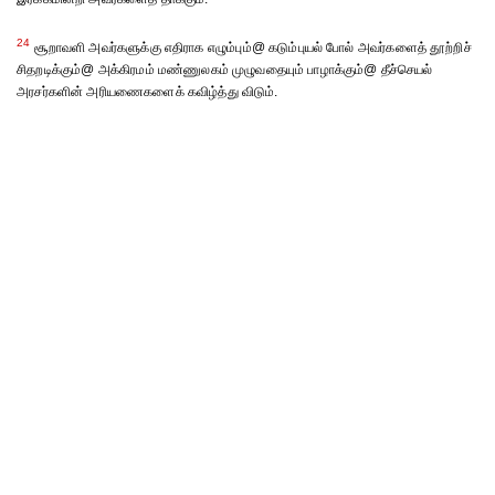
24
சூறாவளி அவர்களுக்கு எதிராக எழும்பும்@ கடும்புயல் போல் அவர்களைத் தூற்றிச்
சிதறடிக்கும்@ அக்கிரமம் மண்ணுலகம் முழுவதையும் பாழாக்கும்@ தீச்செயல்
அரசர்களின் அரியணைகளைக் கவிழ்த்து விடும்.