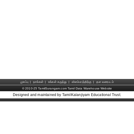
முகப்பு
|
நாங்கள்
|
உங்கள் கருத்து
|
விளம்பரத்திற்கு
|
தள வரைபடம்
© 2010-25 TamilSurangam.com Tamil Data Warehouse Website
Designed and maintained by TamilKalanjiyam Educational Trust.