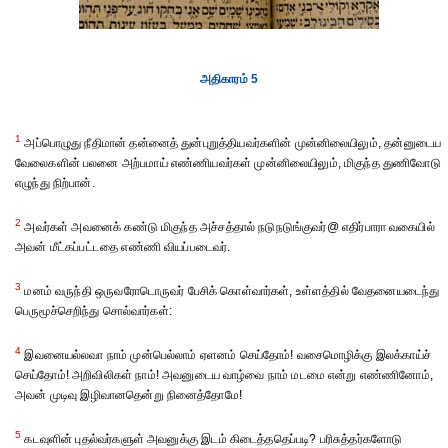
அதிகாரம் 5
1
அப்பொழுது நீதிமான் தன்னைத் துன்புறுத்தியவர்களின் முன்னிலையிலும், தன்னுடைய
வேலைகளின் பலனை அற்பமாய் எண்ணியவர்கள் முன்னிலையிலும், மிகுந்த துணிவோடு
எழுந்து நிற்பான்.
2
அவர்கள் அவனைக் கண்டு மிகுந்த அச்சத்தால் நடுநடுங்குவர்@ எதிர்பாரா வகையில்
அவன் மீட்கப்பட்டதை எண்ணி வியப்படைவர்.
3
மனம் வருந்தி ஒருவரோடொருவர் பேசிக் கொள்வார்கள், உள்ளத்தில் வேதனையடைந்து
பெருமூச்செறிந்து சொல்வார்கள்:
4
இவனையல்லவா நாம் முன்பெல்லாம் ஏளனம் செய்தோம்! வசைமொழிக்கு இலக்காய்ச்
செய்தோம்! அறிவிலிகள் நாம்! அவனுடைய வாழ்வை நாம் மடமை என்று எண்ணினோம்,
அவன் முடிவு இழிவானதென்று நினைத்தோமே!
5
கடவுளின் புதல்வர்களுள் அவனுக்கு இடம் கிடைத்ததெப்படி? பரிசுத்தர்களோடு