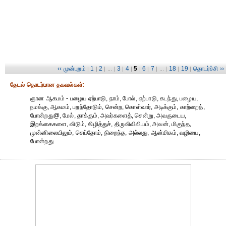
‹‹ முன்புறம்
1
2
3
4
5
6
7
18
19
தொடர்ச்சி ››
|
|
| ... |
|
|
|
|
| ... |
|
|
தேட‌ல் தொட‌ர்பான தகவ‌ல்க‌ள்:
ஞான ஆகமம் - பழைய ஏற்பாடு, நாம், போல், ஏற்பாடு, கடந்து, பழைய,
நமக்கு, ஆகமம், பறந்தோடும், சென்ற, கொள்வார், அடிக்கும், காற்றைத்,
போன்றது@, மேல், தாக்கும், அவர்களைத், சென்று, அவருடைய,
இறக்கைகளை, விடும், கிழித்துச், திருவிவிலியம், அவன், மிகுந்த,
முன்னிலையிலும், செய்தோம், நிறைந்த, அல்லது, ஆன்மிகம், வழியை,
போன்றது