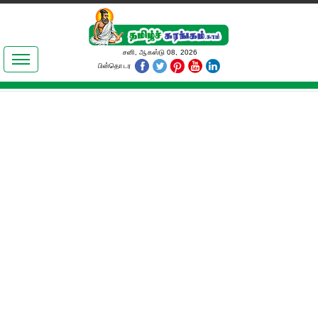
இலக்கியங்கள்
சனி, ஆகஸ்டு 08, 2026
பின்தொடர
தமிழ் உலகம்
அறிவியல்
பொதுஅறிவு
ஆன்மிகம்
ஜோதிடம்
மருத்துவம்
பெண்கள் பகுதி
நகைச்சுவை
கலையுலகம்