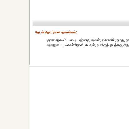
தேட‌ல் தொட‌ர்பான தகவ‌ல்க‌ள்:
ஞான ஆகமம் - பழைய ஏற்பாடு, அவன், ஏனெனில், நமது, நாம்,
அவனுடைய, கொள்கிறான், கடவுள், நமக்குத், நடத்தை, சிதறி