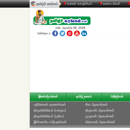
தமிழ்ச் சுரங்கம்
கலைக் களஞ்சியம்
வரைபடங்கள்
சனி, ஆகஸ்டு 08, 2026
பின்தொடர
இலக்கியங்கள்
தமிழ் உலகம்
அறிவியல்
பதினெண் புராணங்கள்
சிவ ஆலயங்கள்
திருவிவிலியம் (பழைய)
திருமால் ஆலயங்கள்
திருவிவிலியம் (புதிய)
முருகன் ஆலயங்கள்
இஸ்லாமிய அற்புதங்கள்
விநாயகர் ஆலயங்கள்