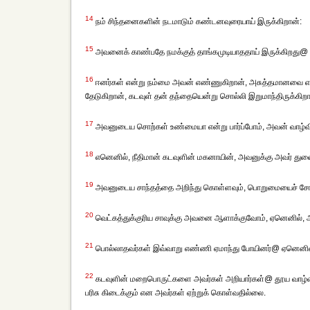
14
நம் சிந்தனைகளின் நடமாடும் கண்டனவுரையாய் இருக்கிறான்:
15
அவனைக் காண்பதே நமக்குத் தாங்கமுடியாததாய் இருக்கிறது@
16
ஈனர்கள் என்று நம்மை அவன் எண்ணுகிறான், அசுத்தமானவை என
தேடுகிறான், கடவுள் தன் தந்தையென்று சொல்லி இறுமாந்திருக்கிறா
17
அவனுடைய சொற்கள் உண்மையா என்று பார்ப்போம், அவன் வாழ்வின
18
எனெனில், நீதிமான் கடவுளின் மகனாயின், அவனுக்கு அவர் துணை
19
அவனுடைய சாந்தத்தை அறிந்து கொள்ளவும், பொறுமையைச் சோதித்த
20
வெட்கத்துக்குரிய சாவுக்கு அவனை ஆளாக்குவோம், ஏனெனில், அ
21
பொல்லாதவர்கள் இவ்வாறு எண்ணி ஏமாந்து போயினர்@ ஏனெனில்
22
கடவுளின் மறைபொருட்களை அவர்கள் அறியார்கள்@ தூய வாழ்விற்
பரிசு கிடைக்கும் என அவர்கள் ஏற்றுக் கொள்வதில்லை.