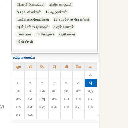
அம்மன் ஆலயங்கள்
பக்திக் கதைகள்
ி
63 நாயன்மார்கள்
12 ஆழ்வார்கள்
நவக்கிரகக் கோயில்கள்
27 நட்சத்திரக் கோயில்கள்
ஆன்மிகக் கட்டுரைகள்
அருள் உரைகள்
மகான்கள்
18 சித்தர்கள்
யந்திரங்கள்
மந்திரங்கள்
தமிழ் நாள்காட்டி
ஞா
தி்
செ
அ
வி
வெ
கா
௧
௨
௩
௪
௫
௬
௭
௮
௯
௰
௰௧
௰௨
௰௩
௰௪
௰௫
௰௬
௰௭
௰௮
௰௯
௨௰
௨௧
௨௨
்கு
௨௩
௨௪
௨௫
௨௬
௨௭
௨௮
௨௯
௩௰
௩௧