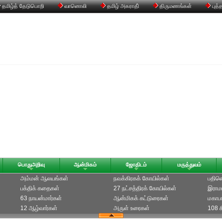
தமிழ்த் தேடுபொறி
வானொலி
தமிழ் அகராதி்
திருமணங்கள்
புத்
பொதுஅறிவு
ஆன்மிகம்
ஜோதிடம்
மருத்துவம்
அம்மன் ஆலயங்கள்
நவக்கிரகக் கோயில்கள்
பதின
பக்திக் கதைகள்
27 நட்சத்திரக் கோயில்கள்
இராம
63 நாயன்மார்கள்
ஆன்மிகக் கட்டுரைகள்
மகாப
12 ஆழ்வார்கள்
அருள் உரைகள்
108 ச