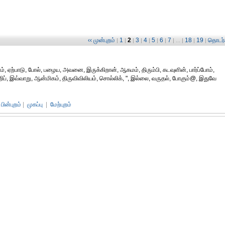
‹‹ முன்புறம்
1
2
3
4
5
6
7
18
19
தொடர்ச
|
|
|
|
|
|
|
| ... |
|
|
 ஏற்பாடு, போல், பழைய, அவனை, இருக்கிறான், ஆகமம், திரும்பி, கடவுளின், பார்ப்போம்,
ப், இவ்வாறு, ஆன்மிகம், திருவிவிலியம், சொல்லிக், ", இல்லை, வருதல், போகும்@, இதுவே
பின்புறம்
|
முகப்பு
|
மேற்புறம்