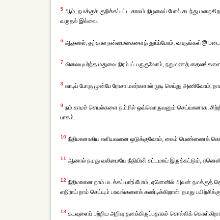
5
ஆம், நமக்குக் குறிக்கப்பட்ட காலம் நிழலைப் போல் கடந்து மறைகிறது,
வருதல் இல்லை.
6
ஆதலால், தற்கால நன்மைகைளைத் துய்ப்போம், வாருங்கள்@ படை
7
விலையுயர்ந்த மதுவை நிரம்பப் பருகுவோம், நறுமணத் தைலங்களைப்
8
வாடிப் போகு முன்பே ரோசா மலர்களால் முடி செய்து அணிவோம், நா
9
நம் காமச் செயல்களை நம்மில் ஒவ்வொருவனும் செய்வானாக, சிற்றி
பாகம்.
10
நீதிமானாகிய எளியவனை ஒடுக்குவோம், கைம் பெண்ணைக் கொடு
11
ஆனால் நமது வலிமையே நீதியின் சட்டமாய் இருக்கட்டும், ஏனென
12
நீதிமானை நாம் மடக்கப் பார்ப்போம், ஏனெனில் அவன் நமக்குத் த
எதிராய் நாம் செய்யும் பாவங்களைக் கண்டிக்கிறான். நமது பயிற்சிக்
13
கடவுளைப் பற்றிய அறிவு தனக்கிருப்பதாகச் சொல்லிக் கொள்கிற