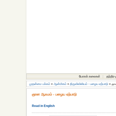
யோகக் கலைகள்
|
தந்திர
முதன்மை பக்கம்
»
ஆன்மிகம்
»
திருவிவிலியம் - பழைய ஏற்பாடு
»
ஞா
ஞான ஆகமம் - பழைய ஏற்பாடு
Read in English