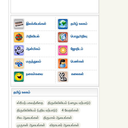
இலக்கியங்கள்
தமிழ் உலகம்
அறிவியல்
பொதுஅறிவு
ஆன்மிகம்
ஜோதிடம்
மருத்துவம்
பெண்கள்
நகைச்சுவை
கலைகள்
தமிழ் உலகம்
ஸ்ரீமத் பகவத்கீதை
திருவிவிலியம் (பழைய ஏற்பாடு)
திருவிவிலியம் (புதிய ஏற்பாடு)
4 வேதங்கள்
சிவ ஆலயங்கள்
திருமால் ஆலயங்கள்
முருகன் ஆலயங்கள்
விநாயகர் ஆலயங்கள்