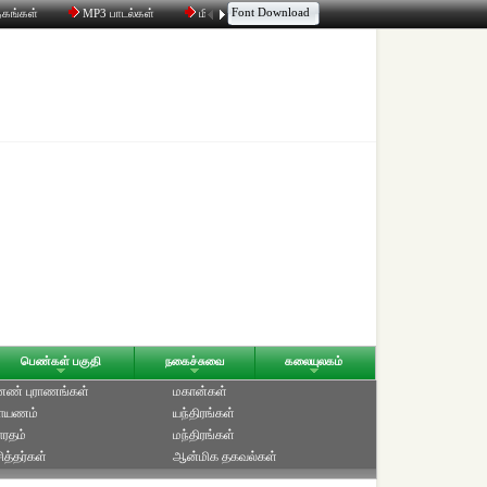
Font Download
தகங்கள்
MP3 பாடல்கள்
மின்னஞ்சல்
திரட்டி
உரையாடல்
பெண்கள் பகுதி
நகைச்சுவை
கலையுலகம்
ெண் புராணங்கள்
மகான்கள்
ாயணம்
யந்திரங்கள்
ாரதம்
மந்திரங்கள்
ித்தர்கள்
ஆன்மிக தகவல்கள்