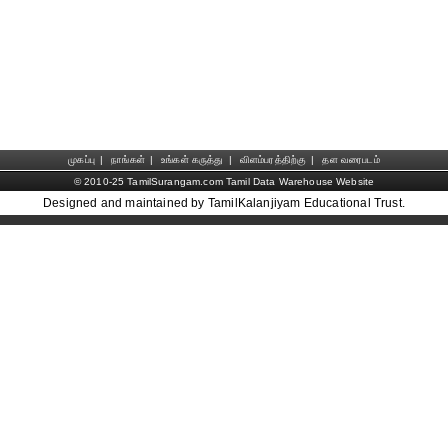
முகப்பு
|
நாங்கள்
|
உங்கள் கருத்து
|
விளம்பரத்திற்கு
|
தள வரைபடம்
© 2010-25 TamilSurangam.com Tamil Data Warehouse Website
Designed and maintained by TamilKalanjiyam Educational Trust.