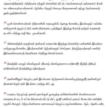
ஆரவாரத்தோடும் அந்நியரை ஏற்றுக் கொண்டு விட்டு, அவர்களையும் தங்களைப் போல்
சம உரிமையுள்ளவர்களாய் ஆக்கிய பிறகும் கொடிய வேதனைகள் தந்து அவர்களைத்
துன்புறுத்தினார்கள்.
16
முன் சொன்னவர்கள் நீதிமானின் கதவருகில் ஆனது போலவே, இவர்களும் கவ்விய
காரிருளால் சூழப்பட்டுக் கண்பார்வையை முற்றிலும் இழந்து போய்த் தத்தம் கதவைத்
தடவிப் பார்த்து வழி தேட முயன்றனர்.
17
கின்னரத்தில் சுருதிகள் தாங்கள் மாறாமலே இருந்து கொண்டு பண்ணின் இயல்பை
மாற்றுவது போலவே, இயற்கையின் ஆற்றல்களும் செய்தன. நிகழ்ந்தவற்றைக் கண்டு
இவ்வுண்மையைத் தெளிவாக அறிந்து கொள்ளலாம்.
18
நிலத்தில் வாழும் விலங்குகள் நீர்வாழ் விலங்குகளாக மாறின@ நீந்தித் திரியும்
உயிரினங்கள் நிலத்திற்கு ஏறிவந்தன.
19
தண்ணீரிலும் நெருப்பு தன் இயல்பான ஆற்றலைக் கொண்டிருந்தது@ தண்ணீரும்
தீயணைக்கும் தன் இயல்பை மறந்து விட்டது.
20
மாறாக, நெருப்புத் தணல் தனக்குள் நுழைந்த உயிரினங்களின் மென்மையான
சதையைக் கூடச் சுட்டெரிக்காமல் விட்டு விட்டது@ பனிக்கட்டியைப் போல மிக எளிதில்
உருகிப் போகும் அந்த விண்ணக உணவையும் நெருப்பு உருக்கவில்லை. ஆம், ஆண்டவரே,