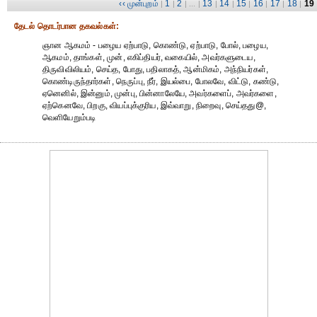
‹‹ முன்புறம்
1
2
13
14
15
16
17
18
19
|
|
| ... |
|
|
|
|
|
|
தேட‌ல் தொட‌ர்பான தகவ‌ல்க‌ள்:
ஞான ஆகமம் - பழைய ஏற்பாடு, கொண்டு, ஏற்பாடு, போல், பழைய,
ஆகமம், தாங்கள், முன், எகிப்தியர், வகையில், அவர்களுடைய,
திருவிவிலியம், செய்த, போது, பதிலாகத், ஆன்மிகம், அந்நியர்கள்,
கொண்டிருந்தார்கள், நெருப்பு, நீர், இயல்பை, போலவே, விட்டு, கண்டு,
ஏனெனில், இன்னும், முன்பு, பின்னாலேயே, அவர்களைப், அவர்களை,
ஏற்கெனவே, பிறகு, வியப்புக்குரிய, இவ்வாறு, நிறைவு, செய்தது@,
வெளியேறும்படி