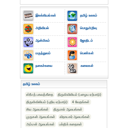
இலக்கியங்கள்
தமிழ் உலகம்
அறிவியல்
பொதுஅறிவு
ஆன்மிகம்
ஜோதிடம்
மருத்துவம்
பெண்கள்
நகைச்சுவை
கலைகள்
தமிழ் உலகம்
ஸ்ரீமத் பகவத்கீதை
திருவிவிலியம் (பழைய ஏற்பாடு)
திருவிவிலியம் (புதிய ஏற்பாடு)
4 வேதங்கள்
சிவ ஆலயங்கள்
திருமால் ஆலயங்கள்
முருகன் ஆலயங்கள்
விநாயகர் ஆலயங்கள்
அம்மன் ஆலயங்கள்
பக்திக் கதைகள்