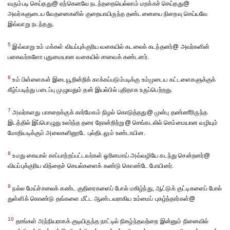
வரும்படி செய்தது@ ஏற்கெனவே நடந்ததையெல்லாம் மறக்கச் செய்தது@
அவர்களுடைய வேதனைகளில் குறையாயிருந்த தண்டனையை நிறைவு செய்யவே
இவ்வாறு நடந்தது.
5
இவ்வாறு உம் மக்கள் வியப்புக்குரிய வகையில் கடலைக் கடந்தனர்@ அவர்களின்
பகைவர்களோ புதுமையான வகையில் சாவைக் கண்டனர்.
6
உம் பிள்ளைகள் இடையூறின்றிக் காக்கப்படும்படிக்கு உம்முடைய கட்டளைகளுக்குக்
கீழ்ப்படிந்து படைப்பு முழுவதும் தன் இயல்பில் புதிதாக உருப்பெற்றது.
7
அவர்களது பாசறைக்குக் கார்மேகம் நிழல் கொடுத்தது@ முன்பு தண்ணீரிருந்த
இடத்தில் இப்பொழுது உலர்ந்த தரை தோன்றிற்று@ செங்கடலில் செம்மையான வழியும்
மோதியடிக்கும் அலைகளினூடே புல்திடலும் உண்டாயின.
8
உமது கையால் காப்பாற்றப்பட்டவர்கள் ஓரினமாய் அவ்வழியே கடந்து சென்றனர்@
வியப்புக்குரிய விந்தைச் செயல்களைக் கண்டு கொண்டே போயினர்.
9
நல்ல மேய்ச்சலைக் கண்ட குதிரைகளைப் போல் மகிழ்ந்து, ஆட்டுக் குட்டிகளைப் போல்
துள்ளிக் கொண்டு தங்களை மீட்ட ஆண்டவராகிய உம்மைப் புகழ்ந்தார்கள்@
10
தாங்கள் அந்நியராகக் குடியிருந்த நாட்டில் நிகழ்ந்தவற்றை இன்னும் நினைவில்