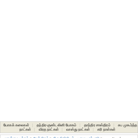
யோகக் கலைகள்
|
தந்திர-குண்டலினி யோகம்
|
தாந்திர சாஸ்திரம்
|
சுப முகூர்த்த
நாட்கள்
|
விரத நாட்கள்
|
வாஸ்து நாட்கள்
|
கரி நாள்கள்