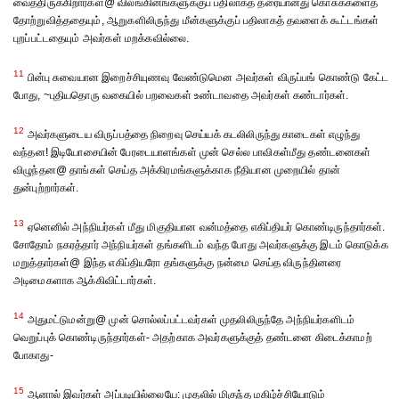
வைத்திருக்கிறார்கள்@ விலங்கினங்களுக்குப் பதிலாகத் தரையானது கொசுக்களைத்
தோற்றுவித்ததையும், ஆறுகளிலிருந்து மீன்களுக்குப் பதிலாகத் தவளைக் கூட்டங்கள்
புறப்பட்டதையும் அவர்கள் மறக்கவில்லை.
11
பின்பு சுவையான இறைச்சியுணவு வேண்டுமென அவர்கள் விருப்பங் கொண்டு கேட்ட
போது, ~புதியதொரு வகையில் பறவைகள் உண்டாவதை அவர்கள் கண்டார்கள்.
12
அவர்களுடைய விருப்பத்தை நிறைவு செய்யக் கடலிலிருந்து காடைகள் எழுந்து
வந்தன! இடியோசையின் பேரடையாளங்கள் முன் செல்ல பாவிகள்மீது தண்டனைகள்
விழுந்தன@ தாங்கள் செய்த அக்கிரமங்களுக்காக நீதியான முறையில் தான்
துன்புற்றார்கள்.
13
ஏனெனில் அந்நியர்கள் மீது மிகுதியான வன்மத்தை எகிப்தியர் கொண்டிருந்தார்கள்.
சோதோம் நகரத்தார் அந்நியர்கள் தங்களிடம் வந்த போது அவர்களுக்கு இடம் கொடுக்க
மறுத்தார்கள்@ இந்த எகிப்தியரோ தங்களுக்கு நன்மை செய்த விருந்தினரை
அடிமைகளாக ஆக்கிவிட்டார்கள்.
14
அதுமட்டுமன்று@ முன் சொல்லப்பட்டவர்கள் முதலிலிருந்தே அந்நியர்களிடம்
வெறுப்புக் கொண்டிருந்தார்கள்- அதற்காக அவர்களுக்குத் தண்டனை கிடைக்காமற்
போகாது-
15
ஆனால் இவர்கள் அப்படியில்லையே: முதலில் மிகுந்த மகிழ்ச்சியோடும்