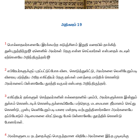
அதிகாரம் 19
1
பொல்லாதவர்களையே இரக்கமற்ற கடுஞ்சினம் இறுதி வரையில் தாக்கித்
துன்புறுத்திற்று@ ஏனெனில் அவர்கள் பிறகு என்ன செய்வார்கள் என்பதைக் கடவுள்
ஏற்கெனவே அறிந்திருந்தார்@
2
எபிரேயர்களுக்குப் புறப்பட்டுப்போக விடை கொடுத்துவிட்டு, அவர்களை வெளியேறும்படி
விரைவு படுத்திய அதே எகிப்தியர் பிறகு தங்கள் மனத்தை மாற்றிக் கொண்டு
அவர்களைப் பின்னாலேயே துரத்தி வருவர் என்பதை அறிந்திருந்தார்.
3
எகிப்தியர் தங்களுள் செத்தவர்களின் கல்லறைகளில் புலம்பி, அவர்களுக்காக இன்னும்
துக்கம் கொண்டாடிக் கொண்டிருக்கையிலேயே மற்றொரு மடமையான தீர்மானம் செய்து
கொண்டு, முன்பு வெளியேறும்படி யாரை மன்றாடி வற்புறுத்தினார்களோ அவர்களையே
தப்பியோடும் அடிமைகளை விரட்டுவது போல் பின்னாலேயே துரத்திக் கொண்டு
போனார்கள்.
4
அவர்களுடைய நடத்தைக்குப் பொருத்தமான விதியே அவர்களை இந்த முடிவுக்கு