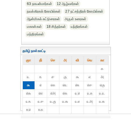
63 நாயன்மார்கள்
12 ஆழ்வார்கள்
நவக்கிரகக் கோயில்கள்
27 நட்சத்திரக் கோயில்கள்
ஆன்மிகக் கட்டுரைகள்
அருள் உரைகள்
மகான்கள்
18 சித்தர்கள்
யந்திரங்கள்
மந்திரங்கள்
தமிழ் நாள்காட்டி
ஞா
தி்
செ
அ
வி
வெ
கா
௧
௨
௩
௪
௫
௬
௭
௮
௯
௰
௰௧
௰௨
௰௩
௰௪
௰௫
௰௬
௰௭
௰௮
௰௯
௨௰
௨௧
௨௨
௨௩
௨௪
௨௫
௨௬
௨௭
௨௮
௨௯
௩௰
௩௧