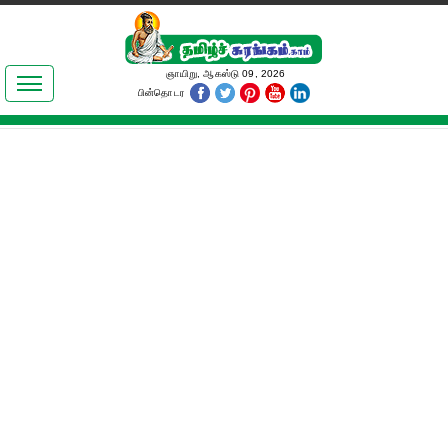
இலக்கியங்கள்
ஞாயிறு, ஆகஸ்டு 09, 2026
பின்தொடர
தமிழ் உலகம்
அறிவியல்
பொதுஅறிவு
ஆன்மிகம்
ஜோதிடம்
மருத்துவம்
பெண்கள் பகுதி
நகைச்சுவை
கலையுலகம்