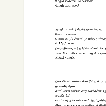
போது சிறங்கணிப்பப் போவார்கண்
போகாப் புகாரே எம்மூர்.
துறைமேய் வலம்புரி தோய்ந்து மணல்உழுத
தோற்றம் மாய்வான்
பொறைமலி பூம்புன்னைப் பூஉதிர்ந்து நுண்தாத
போர்க்கும் கானல்
நிறைமதி வாள்முகத்து நேர்க்கயல்கண் செய்
உறைமலி உய்யாநோய் ஊர்சுணங்கு மென்மு
தீர்க்கும் போலும்.
நிணம்கொள் புலால்உணங்கல் நின்றுபுள் ஓப்பு
தலைக்கீடு ஆகக்
கணம்கொள் வண்டுஆர்த்து உலாம்கன்னி நற
கையில் ஏந்தி
மணம்கமழ் பூங்கானல் மன்னிமற்று ஆண்டுஓ
அணங்குஉறையும் என்பது அறியேன் அறிவேன