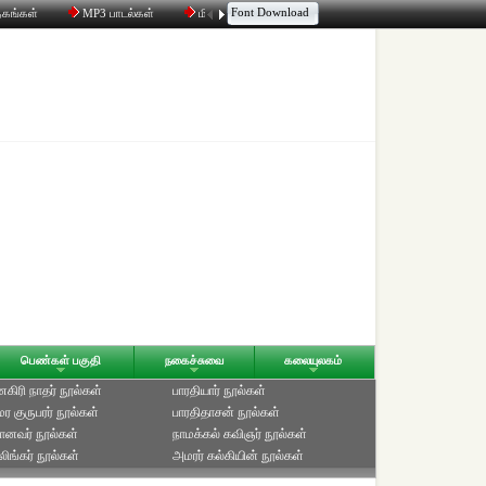
Font Download
தகங்கள்
MP3 பாடல்கள்
மின்னஞ்சல்
திரட்டி
உரையாடல்
பெண்கள் பகுதி
நகைச்சுவை
கலையுலகம்
ிரி நாதர் நூல்கள்
பாரதியார் நூல்கள்
ுமர குருபரர் நூல்கள்
பாரதிதாசன் நூல்கள்
ானவர் நூல்கள்
நாமக்கல் கவிஞர் நூல்கள்
ிங்கர் நூல்கள்
அமரர் கல்கியின் நூல்கள்