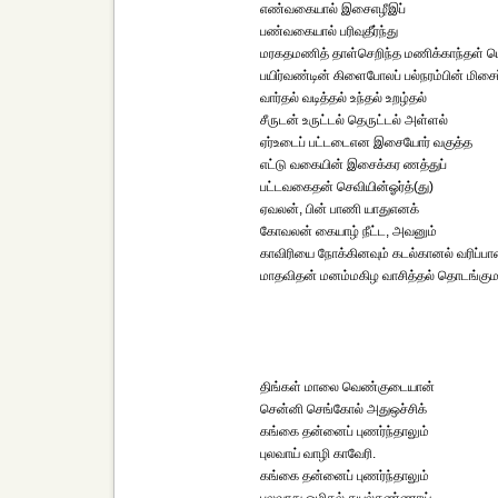
எண்வகையால் இசைஎழீஇப்
பண்வகையால் பரிவுதீர்ந்து
மரகதமணித் தாள்செறிந்த மணிக்காந்தள் மெ
பயிர்வண்டின் கிளைபோலப் பல்நரம்பின் மிசை
வார்தல் வடித்தல் உந்தல் உறழ்தல்
சீருடன் உருட்டல் தெருட்டல் அள்ளல்
ஏர்உடைப் பட்டடைஎன இசையோர் வகுத்த
எட்டு வகையின் இசைக்கர ணத்துப்
பட்டவகைதன் செவியின்ஓர்த்(து)
ஏவலன், பின் பாணி யாதுஎனக்
கோவலன் கையாழ் நீட்ட, அவனும்
காவிரியை நோக்கினவும் கடல்கானல் வரிப்பா
மாதவிதன் மனம்மகிழ வாசித்தல் தொடங்கும
திங்கள் மாலை வெண்குடையான்
சென்னி செங்கோல் அதுஒச்சிக்
கங்கை தன்னைப் புணர்ந்தாலும்
புலவாய் வாழி காவேரி.
கங்கை தன்னைப் புணர்ந்தாலும்