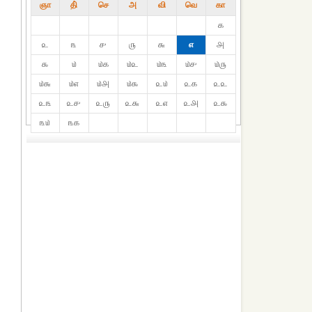
ஞா
தி்
செ
அ
வி
வெ
கா
௧
௨
௩
௪
௫
௬
௭
௮
௯
௰
௰௧
௰௨
௰௩
௰௪
௰௫
௰௬
௰௭
௰௮
௰௯
௨௰
௨௧
௨௨
௨௩
௨௪
௨௫
௨௬
௨௭
௨௮
௨௯
௩௰
௩௧