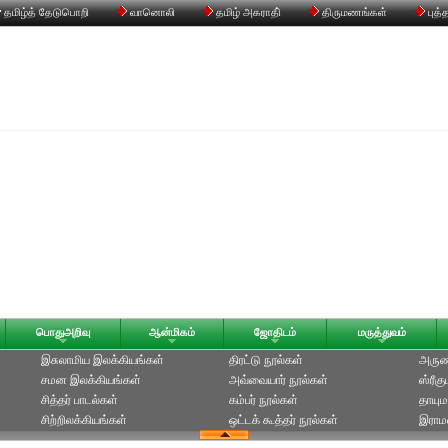
தமிழ்த் தேடுபொறி
வானொலி
தமிழ் அகராதி்
திருமணங்கள்
புத்
பொதுஅறிவு
ஆன்மிகம்
ஜோதிடம்
மருத்துவம்
இசுலாமிய இலக்கியங்கள்
திரட்டு நூல்கள்
அருணக
சமன இலக்கியங்கள்
அவ்வையார் நூல்கள்
ஸ்ரீக
சித்தர் பாடல்கள்
கம்பர் நூல்கள்
தாயும
சிற்றிலக்கியங்கள்
ஒட்டக் கூத்தர் நூல்கள்
இராமல