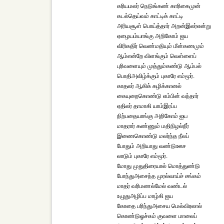
கரியமலர் நெடுங்கண் காரிகைமுன்
கடல்தெய்வம் காட்டிக் காட்டி
அரியசூள் பொய்த்தார் அறன்இலர்என்று
ஏழையம்யாங்கு அறிகோம் ஐய
விரிகதிர் வெண்மதியும் மீன்கணமும்
ஆம்என்றே விளங்கும் வெள்ளைப்
புரிவளையும் முத்தும்கண்டு ஆம்பல்
பொதிஅவிழ்க்கும் புகாரே எம்மூர்.
காதலர் ஆகிக் கழிக்கானல்
கையுறைகொண்டு எம்பின் வந்தார்
ஏதிலர் தாமாகி யாம்இரப்ப
நிற்பதையாங்கு அறிகோம் ஐய
மாதரார் கண்ணும் மதிநிழல்நீர்
இணைகொண்டு மலர்ந்த நீலப்
போதும் அறியாது வண்டுஊச
லாடும் புகாரே எம்மூர்.
மோது முதுதிரையால் மொத்துண்டு
போந்துஅசைந்த முரல்வாய்ச் சங்கம்
மாதர் வரிமணல்மேல் வண்டல்
உழுதுஅழிப்ப மாழ்கி ஐய
கோதை பரிந்துஅசைய மெல்விரலால்
கொண்டுஓச்சும் குவளை மாலைப்