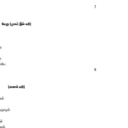
7
வேறு (முகம் இல் வரி)
ு
த
லையே
8
(கானல் வரி)
தல்
ுஞாழல்
ர்
ேல்