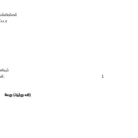
ல்விரல்கள்
ப்படர
ணியும்
ன்.
1
வேறு (ஆற்று வரி)