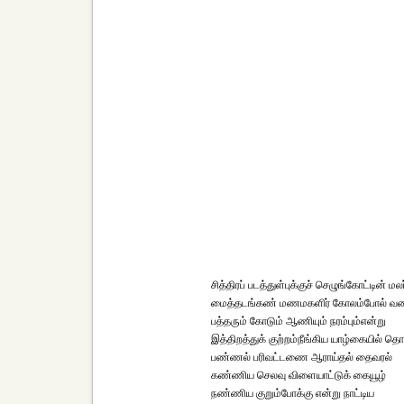
சித்திரப் படத்துள்புக்குச் செழுங்கோட்டின் மல
மைத்தடங்கண் மணமகளிர் கோலம்போல் வனப்ப
பத்தரும் கோடும் ஆணியும் நரம்பும்என்று
இத்திறத்துக் குற்றம்நீங்கிய யாழ்கையில் த
பண்ணல் பரிவட்டணை ஆராய்தல் தைவரல்
கண்ணிய செலவு விளையாட்டுக் கையூழ்
நண்ணிய குறும்போக்கு என்று நாட்டிய