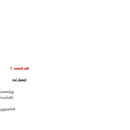
7. கானல் வரி
(கட்டுரை)
ர்புனைந்து
ுஎய்திப்
ொழுதுவாங்கி