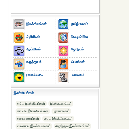
இலக்கியங்கள்
தமிழ் உலகம்
அறிவியல்
பொதுஅறிவு
ஆன்மிகம்
ஜோதிடம்
மருத்துவம்
பெண்கள்
நகைச்சுவை
கலைகள்
இலக்கியங்கள்
சங்க இலக்கியங்கள்
இலக்கணங்கள்
காப்பிய இலக்கியங்கள்
புராணங்கள்
தல புராணங்கள்
சைவ இலக்கியங்கள்
வைணவ இலக்கியங்கள்
கிறித்துவ இலக்கியங்கள்