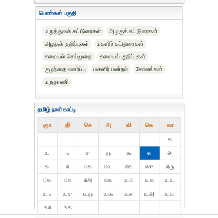
பெண்கள் பகுதி
மருத்துவக் கட்டுரைகள்
அழகுக் கட்டுரைகள்
அழகுக் குறிப்புகள்
மகளிர் கட்டுரைகள்
சமையல் செய்முறை
சமையல் குறிப்புகள்
குழந்தை வளர்ப்பு
மகளிர் மன்றம்
கோலங்கள்
மருதாணி
தமிழ் நாள்காட்டி
ஞா
தி்
செ
அ
வி
வெ
கா
௧
௨
௩
௪
௫
௬
௭
௮
௯
௰
௰௧
௰௨
௰௩
௰௪
௰௫
௰௬
௰௭
௰௮
௰௯
௨௰
௨௧
௨௨
௨௩
௨௪
௨௫
௨௬
௨௭
௨௮
௨௯
௩௰
௩௧