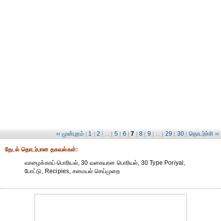
‹‹ முன்புறம்
1
2
5
6
7
8
9
29
30
தொடர்ச்சி ››
|
|
| ... |
|
|
|
|
| ... |
|
|
தேட‌ல் தொட‌ர்பான தகவ‌ல்க‌ள்:
வாழைக்காய் பொரியல், 30 வகையான பொரியல், 30 Type Poriyal,
போட்டு, Recipies, சமையல் செய்முறை