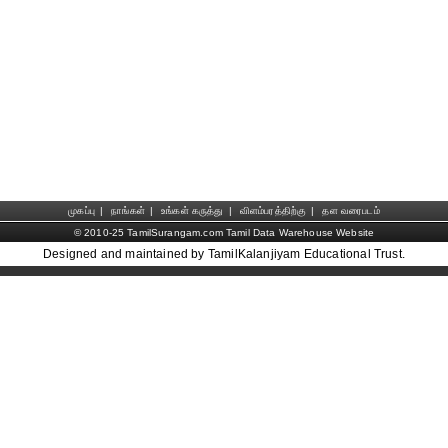
முகப்பு
|
நாங்கள்
|
உங்கள் கருத்து
|
விளம்பரத்திற்கு
|
தள வரைபடம்
© 2010-25 TamilSurangam.com Tamil Data Warehouse Website
Designed and maintained by TamilKalanjiyam Educational Trust.