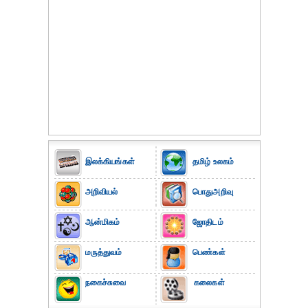
இலக்கியங்கள்
தமிழ் உலகம்
அறிவியல்
பொதுஅறிவு
ஆன்மிகம்
ஜோதிடம்
மருத்துவம்
பெண்கள்
நகைச்சுவை
கலைகள்