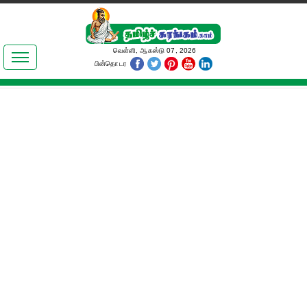
இலக்கியங்கள்
வெள்ளி, ஆகஸ்டு 07, 2026
பின்தொடர
தமிழ் உலகம்
அறிவியல்
பொதுஅறிவு
ஆன்மிகம்
ஜோதிடம்
மருத்துவம்
பெண்கள் பகுதி
நகைச்சுவை
கலையுலகம்