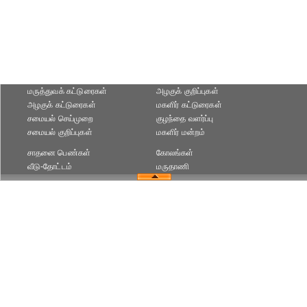
மருத்துவக் கட்டுரைகள்
அழகுக் குறிப்புகள்
அழகுக் கட்டுரைகள்
மகளிர் கட்டுரைகள்
சமையல் செய்முறை
குழந்தை வளர்ப்பு
சமையல் குறிப்புகள்
மகளிர் மன்றம்
சாதனை பெண்கள்
கோலங்கள்
வீடு-தோட்டம்
மருதாணி