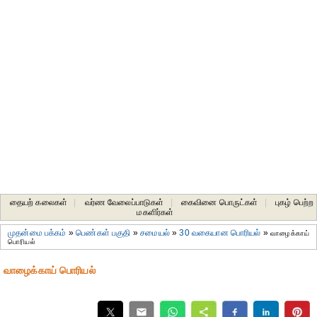
தையற் கலைகள்
|
வர்ண வேலைப்பாடுகள்
|
கைவினை பொருட்கள்
|
புகழ் பெற்ற
மகளிர்கள்
முதன்மை பக்கம்
»
பெண்கள் பகுதி
»
சமையல்
»
30 வகையான பொரியல்
»
வாழைக்காய்
பொரியல்
வாழைக்காய் பொரியல்