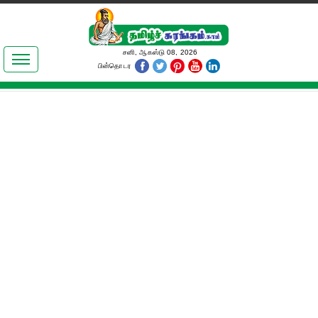
இலக்கியங்கள்
சனி, ஆகஸ்டு 08, 2026
பின்தொடர
தமிழ் உலகம்
அறிவியல்
பொதுஅறிவு
ஆன்மிகம்
ஜோதிடம்
மருத்துவம்
பெண்கள் பகுதி
நகைச்சுவை
கலையுலகம்