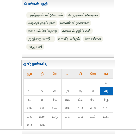
பெண்கள் பகுதி
மருத்துவக் கட்டுரைகள்
அழகுக் கட்டுரைகள்
அழகுக் குறிப்புகள்
மகளிர் கட்டுரைகள்
சமையல் செய்முறை
சமையல் குறிப்புகள்
குழந்தை வளர்ப்பு
மகளிர் மன்றம்
கோலங்கள்
மருதாணி
தமிழ் நாள்காட்டி
ஞா
தி்
செ
அ
வி
வெ
கா
௧
௨
௩
௪
௫
௬
௭
௮
௯
௰
௰௧
௰௨
௰௩
௰௪
௰௫
௰௬
௰௭
௰௮
௰௯
௨௰
௨௧
௨௨
௨௩
௨௪
௨௫
௨௬
௨௭
௨௮
௨௯
௩௰
௩௧