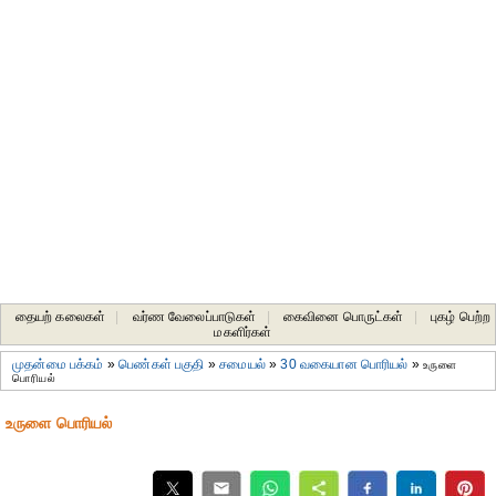
தையற் கலைகள்
|
வர்ண வேலைப்பாடுகள்
|
கைவினை பொருட்கள்
|
புகழ் பெற்ற
மகளிர்கள்
முதன்மை பக்கம்
»
பெண்கள் பகுதி
»
சமையல்
»
30 வகையான பொரியல்
»
உருளை
பொரியல்
உருளை பொரியல்