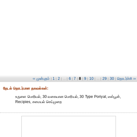
‹‹ முன்புறம்
1
2
6
7
8
9
10
29
30
தொடர்ச்சி ››
|
|
| ... |
|
|
|
|
| ... |
|
|
தேட‌ல் தொட‌ர்பான தகவ‌ல்க‌ள்:
உருளை பொரியல், 30 வகையான பொரியல், 30 Type Poriyal, டீஸ்பூன்,
Recipies, சமையல் செய்முறை