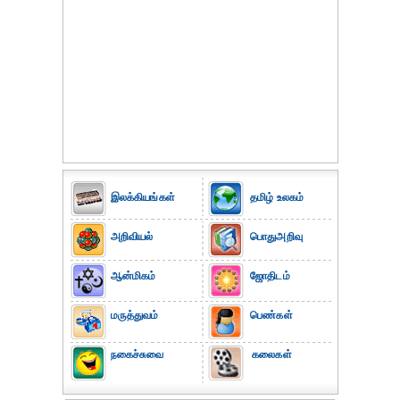
இலக்கியங்கள்
தமிழ் உலகம்
அறிவியல்
பொதுஅறிவு
ஆன்மிகம்
ஜோதிடம்
மருத்துவம்
பெண்கள்
நகைச்சுவை
கலைகள்