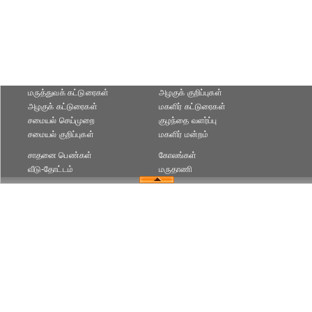
மருத்துவக் கட்டுரைகள்
அழகுக் குறிப்புகள்
அழகுக் கட்டுரைகள்
மகளிர் கட்டுரைகள்
சமையல் செய்முறை
குழந்தை வளர்ப்பு
சமையல் குறிப்புகள்
மகளிர் மன்றம்
சாதனை பெண்கள்
கோலங்கள்
வீடு-தோட்டம்
மருதாணி