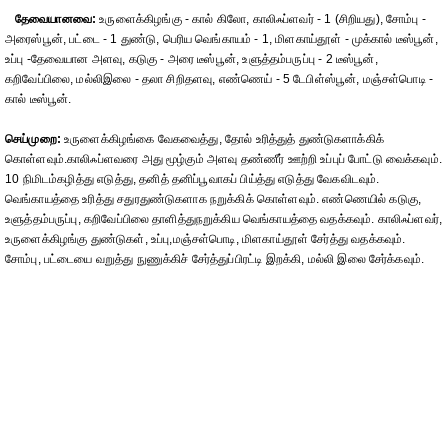
தேவையானவை:
உருளைக்கிழங்கு - கால் கிலோ, காலிஃப்ளவர் - 1 (சிறியது), சோம்பு -
அரைஸ்பூன், பட்டை - 1 துண்டு, பெரிய வெங்காயம் - 1, மிளகாய்தூள் - முக்கால் டீஸ்பூன்,
உப்பு -தேவையான அளவு, கடுகு - அரை டீஸ்பூன், உளுத்தம்பருப்பு - 2 டீஸ்பூன்,
கறிவேப்பிலை, மல்லிஇலை - தலா சிறிதளவு, எண்ணெய் - 5 டேபிள்ஸ்பூன், மஞ்சள்பொடி -
கால் டீஸ்பூன்.
செய்முறை:
உருளைக்கிழங்கை வேகவைத்து, தோல் உரித்துத் துண்டுகளாக்கிக்
கொள்ளவும்.காலிஃப்ளவரை அது மூழ்கும் அளவு தண்ணீர் ஊற்றி உப்புப் போட்டு வைக்கவும்.
10 நிமிடம்கழித்து எடுத்து, தனித் தனிப்பூவாகப் பிய்த்து எடுத்து வேகவிடவும்.
வெங்காயத்தை உரித்து சதுரதுண்டுகளாக நறுக்கிக் கொள்ளவும். எண்ணெயில் கடுகு,
உளுத்தம்பருப்பு, கறிவேப்பிலை தாளித்துநறுக்கிய வெங்காயத்தை வதக்கவும். காலிஃப்ளவர்,
உருளைக்கிழங்கு துண்டுகள், உப்பு,மஞ்சள்பொடி, மிளகாய்தூள் சேர்த்து வதக்கவும்.
சோம்பு, பட்டையை வறுத்து நுணுக்கிச் சேர்த்துப்பிரட்டி இறக்கி, மல்லி இலை சேர்க்கவும்.