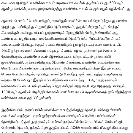
சமயமாக ஆனதும், மானிக்கே சமயம் கடுமையாக அடக்கி ஒடுக்கப்பட்டது. 600 ஆம்
ஆண்டு வாக்கில், மேலை நாடுகளிலிருந்து மானிக்கே சமயம் பெரும்பாலும் ஒழிக்கப்பட்டது.
ஆனால், மொசப்பட்டோமியாவிலும், ஈரானிலும் மானிக்கே சமயம் தொடர்ந்து வலுவாகவே
இருந்தது. அங்கிருந்து அது மத்திய ஆசியாவுக்கம், துருக்கிஸ்தானுக்கும், மேற்குச்
சீனாவுக்கும் பரவியது. எட்டாம் நூற்றாண்டின் பிற்பகுதியில், மேற்குச் சீனாவின் ஒரு
கணிசமனா பகுதியையும், மங்கோலியாவையும் ஆண்டு வந்த "உய்கூர்"களின் அரசுச்
சமயமாகவும் ஆகியது. இந்தச் சமயம் சீனாவிலும் நுழைந்து, கடற்கரை வரைப் பரவி,
அங்கிருந்து தைவான் தீவையும் எட்டியது. ஆனால், ஏழாம் நூற்றாண்டில் இஸ்லாம்
தோன்றியதும், மானிக்கே சமயம் வீழ்ச்சியடையலாயிற்று. எட்டாம் நூற்றாண்டு
முதற்கொண்டு, பாக்தாத்திலிருந்த அப்பாசித் அரசர்கள், மானிக்கே சமயத்தினரைக்
கொடூரமாக அடக்கித் துன்புறுத்தினார்கள். சிறிது காலத்திற்குப் பிறகு இந்தச் சமயம்
மெசபட்டோமியாவிலும், ஈரானிலும் மாண்டு போயிற்று. ஒன்பதாம் நூற்றாண்டிலிருந்து
மத்திய ஆசியாவிலும் இந்தச் சமய வீழ்ச்சியடையலாயிற்று. 13 ஆம் நூற்றாண்டில்
மங்கோலியப் படையெடுப்புகளுக்குப் பிறகு அங்கும் அது அடியோடு அழிந்தது. எனினும்,
1300 ஆம் ஆண்டில் கிழக்குச் சீனாவில் மானிக்கே சமயச் சமூகங்களைத் தாம் சந்தித்தாக
மார்க்கோபோலோ குறிப்பிட்டுள்ளார்.
இதற்கிடையில், ஐரோப்பாவில், மானிக்கே சமயத்திலிருந்து தோன்றி பல்வேறு கிளைச்
சமயங்கள் எழுந்தன. ஏழாம் நூற்றாண்டில் பைசாண்டியப் பேரரசின் பாலிசியன்கள்
தோன்றினர். பத்தாம் நூற்றாண்டில் பால்கன் நாடுகளில் போகோகமில்கள் செல்வாக்குப்
பெற்றனர். ஆனால், இந்தக் கிழக்கு ஐரோப்பியக் கி€ள்ச் சமயங்களில் மிக முக்கியமானது