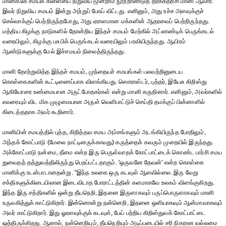
மானிக்கே சமயக் கிளையை நிறுவிய மூன்றாம் நூற்றாண்டுத் தீர்க்கதரிசி மானி ஆவார்.
இவர் நிறுவிய சமயம் இன்று அற்றுப் போய் விட்டது. எனினும், அது உச்ச அளவுக்குச்
செல்வாக்குப் பெற்றிருந்தபோது, அது ஏராளமான மக்களின் ஆதரவைப் பெற்றிருந்தது.
மத்திய கிழக்கு நாடுகளில் தோன்றிய இந்தச் சமயம் மேற்கில் அட்லாண்டிக் பெருங்கடல்
வரையிலும், கிழக்கு பசுபிக் பெருங்கடல் வரையிலும் பரவியிருந்தது. ஆயிரம்
ஆண்டுகளுக்கு மேல் இச்சமயம் நிலைத்திருந்தது.
மானி தோற்றுவித்த இந்தச் சமயம், முந்தையச் சமயங்கள் பலவற்றினுடைய
கொள்கைகளின் கூட்டிணைப்பாக விளங்கியது. ஸொராஸ்டர், புத்தர், இயேசு கிறிஸ்து
ஆகியோரை உண்மையான அருட்போதகர்கள் என்று மானி கருதினார். எனினும், அவர்களில்
எவரையும் விட மிக முழுமையான அருள் வெளிபாட்டுச் செய்தி தமக்குப் பின்னாளில்
கிடைத்ததாக அவர் கூறினார்.
மானியின் சமயத்தில் புத்த, கிறித்தவ சமய அம்சங்களும் அடங்கியிருந்த போதிலும்,
அந்தக் கோட்பாடு (மேலை நாட்டினருக்காவது) கருத்தைக் கவரும் முறையில் இருந்தது.
அக்கோட்பாடு நன்மை, தீமை என்ற இரு பெருள்வாதக் கோட்பாட்டைக் கொண்ட பார்சி சமய
துவைதத் தத்துவத்திலிருந்து பெறப்பட்டதாகும். 'ஒருவனே தேவன்' என்ற கொள்கை
மானிக்கு உடன்பாடானதன்று. "இந்த உலகை ஒரு கடவுள் ஆளவில்லை. இரு வேறு
சக்திகளுக்கிடையிலான இடைவிடாத போராட்டத்தின் களமாகவே உலகம் விளங்குகிறது.
இந்த இரு சத்திகளில் ஒன்று தீயநெறி, இதனை இருளாகவும் பருப்பொருளாகவும் மானி
உருவகித்துக் காட்டுகிறார். இன்னொன்று நன்னெறி, இதனை ஒளியாகவும் ஆன்மாவாகவும்
அவர் காட்டுகிறார். இது ஓரளவுக்குக் கடவுள், பேய் பற்றிய கிறிஸ்துவக் கோட்பாட்டை
ஒத்திருக்கிறது. ஆனால், நன்னெறியும், தீயநெறியும் அடிப்படையில் சரி நிகரான வல்லமை