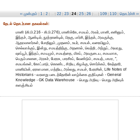
‹‹ முன்புறம்
1
2
22
23
24
25
26
109
110
தொடர்ச்சி ››
|
|
| ... |
|
|
|
|
| ... |
|
|
தேட‌ல் தொட‌ர்பான தகவ‌ல்க‌ள்:
மானி (கி.பி.216 - கி.பி.276), மானிக்கே, சமயம், அவர், மானி, எனினும்,
இந்தச், ஆண்டில், நூற்றாண்டில், பிறகு, பார்சி, இந்தக், அவருக்கு,
ஆதரவாளர்கள், போதிலும், முதலாம், உயர், சமயக், வரையிலும்,
செல்வாக்குப், இன்று, சமயத்திற்கு, அதனால், வெற்றி, அற்றுப், அவரது,
ஷாப்பூர், இந்தப், சமயமும், சமயத்தை, மிகப், அவருடைய, சமயமாக,
பெரும்பாலான, அரசுச், பேரரசு, பாரசீகப், வேண்டும், சமயத், பாமர, ",
சமயங்கள், கோட்பாடு, கொண்ட, சிறிய, கிழக்கு, சொர்க்கம், கேத்தாரி,
மானியின், ஏராளமான, மத்திய, அல்லது, சமயச், பேரரசின், Life Notes of
Historians - வரலாறு படைத்தோரின் வாழ்க்கை குறிப்புகள் - General
Knowledge - GK Data Warehouse - பொது அறிவு - பொது அறிவுக்
களஞ்சியம்