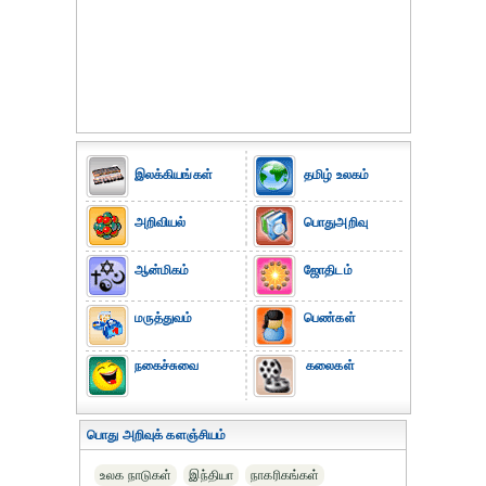
இலக்கியங்கள்
தமிழ் உலகம்
அறிவியல்
பொதுஅறிவு
ஆன்மிகம்
ஜோதிடம்
மருத்துவம்
பெண்கள்
நகைச்சுவை
கலைகள்
பொது அறிவுக் களஞ்சியம்
உலக நாடுகள்
இந்தியா
நாகரிகங்கள்