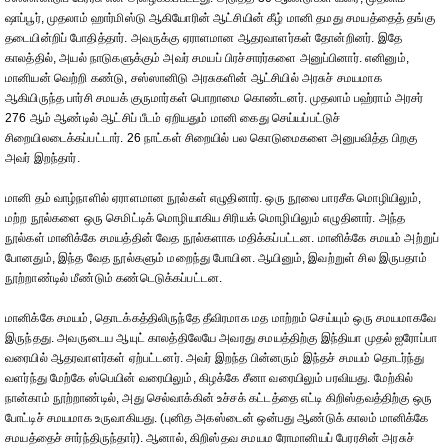
ஷாப்பூர், முதலாம் ஹார்மிஸ்டு ஆகியோரின் ஆட்சியின் கீழ் மானி தமது சமயத்தைத் தங்கு
தடையின்றிப் போதித்தார். அவருக்கு ஏராளமான ஆதரவாளர்கள் தோன்றினர். இதே
காலத்தில், அயல் நாடுகளுக்கும் அவர் சமயப் பிரச்சாரர்களை அனுப்பினார். எனினும்,
மானியன் வெற்றி கண்டு, சஸ்ஸானிடு அரசுகளின் ஆட்சியில் அரசுச் சமயமாக
ஆகியிருந்த பார்சி சமயக் குருமார்கள் பொறாமை கொண்டனர். முதலாம் பஹ்ராம் அரசர்
276 ஆம் ஆண்டில் ஆட்சிப் பீடம் ஏறியதும் மானி கைது செய்யப்பட்டுச்
சிறையிலடைக்கப்பட்டார். 26 நாட்கள் சிறையில் பல கொடுமைகளை அனுபவித்த பிறகு
அவர் இறந்தார்.
மானி தம் வாழ்நாளில் ஏராளமான நூல்கள் எழுதினார். ஒரு நூலை பாரசீக மொழியிலும்,
மற்ற நூல்களை ஒரு செமிட்டிக் மொழியாகிய சிரியக் மொழியிலும் எழுதினார். அந்த
நூல்கள் மானிக்கே சமயத்தின் வேத நூல்களாக மதிக்கப்பட்டன. மானிக்கே சமயம் அற்றுப்
போனதும், இந்த வேத நூல்களும் மறைந்து போயின. ஆயினும், இவற்றுள் சில இருபதாம்
நூற்றாண்டில் மீண்டும் கண்டெடுக்கப்பட்டன.
மானிக்கே சமயம், தொடக்கத்திலிருந்தே தீவிரமாக மத மாற்றம் செய்யும் ஒரு சமயமாகவே
இருந்தது. அவருடைய ஆயுட் காலத்திலேயே அவரது சமயத்திற்கு இந்தியா முதல் ஐரோப்பா
வரையில் ஆதரவாளர்கள் ஏற்பட்டனர். அவர் இறந்த பின்னரும் இந்தச் சமயம் தொடர்ந்து
வளர்ந்து மேற்கே ஸ்பெயின் வரையிலும், கிழக்கே சீனா வரையிலும் பரவியது. மேற்கில்
நான்காம் நூற்றாண்டில், அது செல்வாக்கின் உச்சக் கட்டத்தை எட்டி கிறிஸ்தவத்திற்கு ஒரு
போட்டிச் சமயமாக உருவாகியது. (புனித அகஸ்டைன் ஒன்பது ஆண்டுக் காலம் மானிக்கே
சமயத்தைச் சார்ந்திருந்தார்). ஆனால், கிறிஸ்தவ சமயம ரோமானியப் பேரரசின் அரசுச்