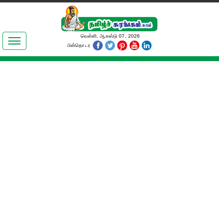
இலக்கியங்கள்
வெள்ளி, ஆகஸ்டு 07, 2026
பின்தொடர
தமிழ் உலகம்
அறிவியல்
பொதுஅறிவு
ஆன்மிகம்
ஜோதிடம்
மருத்துவம்
பெண்கள் பகுதி
நகைச்சுவை
கலையுலகம்