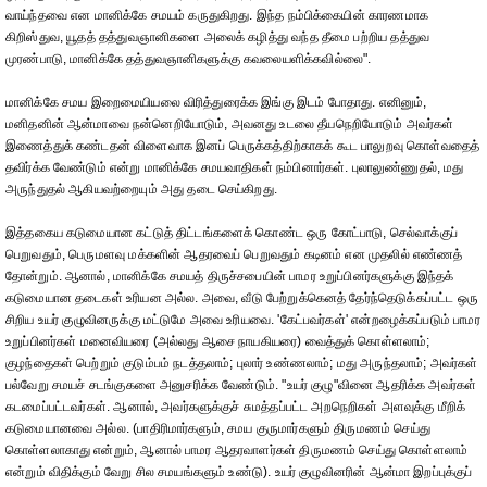
வாய்ந்தவை என மானிக்கே சமயம் கருதுகிறது. இந்த நம்பிக்கையின் காரணமாக
கிறிஸ்துவ, யூதத் தத்துவஞானிகளை அலைக் கழித்து வந்த தீமை பற்றிய தத்துவ
முரண்பாடு, மானிக்கே தத்துவஞானிகளுக்கு கவலையளிக்கவில்லை".
மானிக்கே சமய இறைமையியலை விரித்துரைக்க இங்கு இடம் போதாது. எனினும்,
மனிதனின் ஆன்மாவை நன்னெறியோடும், அவனது உடலை தீயநெறியோடும் அவர்கள்
இணைத்துக் கண்டதன் விளைவாக இனப் பெருக்கத்திற்காகக் கூட பாலுறவு கொள்வதைத்
தவிர்க்க வேண்டும் என்று மானிக்கே சமயவாதிகள் நம்பினார்கள். புலாலுண்ணுதல், மது
அருந்துதல் ஆகியவற்றையும் அது தடை செய்கிறது.
இத்தகைய கடுமையான கட்டுத் திட்டங்களைக் கொண்ட ஒரு கோட்பாடு, செல்வாக்குப்
பெறுவதும், பெருமளவு மக்களின் ஆதரவைப் பெறுவதும் கடினம் என முதலில் எண்ணத்
தோன்றும். ஆனால், மானிக்கே சமயத் திருச்சபையின் பாமர உறுப்பினர்களுக்கு இந்தக்
கடுமையான தடைகள் உரியன அல்ல. அவை, வீடு பேற்றுக்கெனத் தேர்ந்தெடுக்கப்பட்ட ஒரு
சிறிய உயர் குழுவினருக்கு மட்டுமே அவை உரியவை. 'கேட்பவர்கள்' என்றழைக்கப்படும் பாமர
உறுப்பினர்கள் மனைவியரை (அல்லது ஆசை நாயகியரை) வைத்துக் கொள்ளலாம்;
குழந்தைகள் பெற்றும் குடும்பம் நடத்தலாம்; புலார் உண்ணலாம்; மது அருந்தலாம்; அவர்கள்
பல்வேறு சமயச் சடங்குகளை அனுசரிக்க வேண்டும். "உயர் குழு"வினை ஆதரிக்க அவர்கள்
கடமைப்பட்டவர்கள். ஆனால், அவர்களுக்குச் சுமத்தப்பட்ட அறநெறிகள் அளவுக்கு மீறிக்
கடுமையானவை அல்ல. (பாதிரிமார்களும், சமய குருமார்களும் திருமணம் செய்து
கொள்ளலாகாது என்றும், ஆனால் பாமர ஆதரவாளர்கள் திருமணம் செய்து கொள்ளலாம்
என்றும் விதிக்கும் வேறு சில சமயங்களும் உண்டு). உயர் குழுவினரின் ஆன்மா இறப்புக்குப்