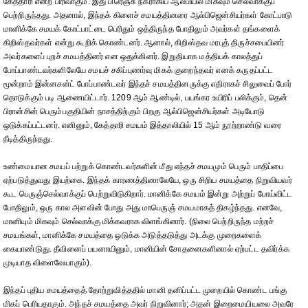
கேத்தாரி என்ற பிரிவாகும். இது பிரெஞ்சு நகராகிய ஆல்பியில் மிகவும் செல்வாக்குப்
பெற்றிருந்தது. அதனால், இந்தக் கிளைச் சமயத்தினரை ஆல்பிஜென்சியர்கள் கோட்பாடு
மானிக்கே சமயக் கோட்பாட்டை பெரிதும் ஒத்திருந்த போதிலும் அவர்கள் தங்களைக்
கிறிஸ்தவர்கள் என்று கூறிக் கொண்டனர். ஆனால், கிறிஸ்தவ மரபுத் திருச்சபையினர்
அவர்களைப் புறச் சமயத்தினர் என ஒதுக்கினர். இறுதியாக மத்தியக் காலத்துப்
போப்பாண்டவர்களிலேயே சமயச் சகிப்புணர்வு மிகக் குறைந்தவர் எனக் கருதப்பட்ட
மூன்றாம் இன்னசன்ட் போப்பாண்டவர் இந்தச் சமயத்தினருக்கு எதிராகச் சிலுவைப் போர்
தொடுக்கும் படி ஆணையிட்டார். 1209 ஆம் ஆண்டில், பயங்கர உயிரிப் பலிக்கும், தென்
பிரான்சின் பெரும்பகுதியின் நாசத்திற்கும் பிறகு ஆல்பிஜென்சியர்கள் அடியோடு
ஒடுக்கப்பட்டனர். எனினும், கேத்தாரி சமயம் இத்தாலியில் 15 ஆம் நூற்றாண்டு வரை
நீடித்திருந்தது.
உண்மையான சமயப் பற்றுக் கொண்டவர்களின் மீது எந்தச் சமயமும் பெரும் பாதிப்பை
ஏற்படுத்துவது இயற்கை. இந்தக் காரணத்தினாலேயே, ஒரு சிறிய சமயத்தை நிறுவியவர்
கூட பெருஞ்செல்வாக்குப் பெற்றுவிடுகிறார். மானிக்கே சமயம் இன்று அற்றுப் போய்விட்ட
போதிலும், ஒரு கால அளவின் போது அது மாபெருஞ் சமயமாகத் திகழ்ந்தது. எனவே,
மானியும் மிகவும் செல்வாக்கு மிக்கவராக விளங்கினார். (நிலை பெற்றிருந்த மற்றச்
சமயங்கள், மானிக்கே சமயத்தை ஒடுக்க அடுத்தடுத்து அடக்கு முறைகளைக்
கையாண்டுது. தீவினைப் பயனாயினும், மானியின் சோதனைகளினால் ஏற்பட்ட தவிர்க்க
முடியாத விளைவேயாகும்).
இந்தப் புதிய சமயத்தைத் தோற்றுவித்ததில் மானி தனிப்பட்ட முறையில் கொண்ட பங்கு
மிகப் பெரியதாகும். அந்தச் சமயத்தை அவர் நிறுவினார்; அதன் இறைமையியலை அவரே