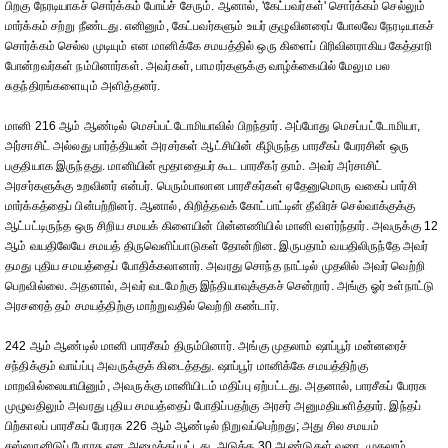
பிறகு நேரடியாகச் சொர்க்கம் போய்ச் சேரும். ஆனால், 'கேட்பவர்கள்' சொர்க்கம் செல்லும்
மார்க்கம் சற்று நீண்டது. எனினும், கேட்பவர்களும் உயர் குழுவினரைப் போலவே நேரடியாகச்
சொர்க்கம் செல்ல முடியும் என மானிக்கே சமயத்தில் ஒரு கிளைப் பிரிவினராகிய கேத்தாரி
போன்றவர்கள் நம்பினார்கள். அவர்கள், பாமரர்களுக்கு வாழ்க்கையில் மேலும பல
சுதந்திரங்களையும் அளித்தனர்.
மானி 216 ஆம் ஆண்டில் மெசப்பட்டோமியாவில் பிறந்தார். அப்போது மெசப்பட்டோமியா,
அர்சாசிட் அல்லது பார்த்தியன் அரசர்கள் ஆட்சியின் கீழிருந்த பாரசீகப் பேரரசின் ஒரு
பகுதியாக இருந்தது. மானியின் மூதாதையர் கூட பாரசீகர் தாம். அவர் அர்சாசிட்
அரசர்களுக்கு உறவினர் என்பர். பெரும்பாலான பாரசீகர்கள் ஏதேனுமொரு வகைப் பார்சி
மார்க்கத்தைப் பின்பற்றினர். ஆனால், கிறித்தவக் கோட்பாட்டின் தீவிரச் செல்வாக்குக்கு
ஆட்பட்டிருந்த ஒரு சிறிய சமயக் கிளையின் பின்னணியில் மானி வளர்ந்தார். அவருக்கு 12
ஆம் வயதிலேயே சமயத் திருவெளிப்பாடுகள் தோன்றின. இருபதாம் வயதிலிருந்தே அவர்
தமது புதிய சமயத்தைப் போதிக்கலானார். அவரது சொந்த நாட்டில் முதலில் அவர் வெற்றி
பெறவில்லை. அதனால், அவர் வடமேற்கு இந்தியாவுக்குகச் சென்றார். அங்கு ஓர் உள்நாட்டு
அரசரைத் தம் சமயத்திற்கு மாற்றுவதில் வெற்றி கண்டார்.
242 ஆம் ஆண்டில் மானி பாரசீகம் திரும்பினார். அங்கு முதலாம் ஷாப்பூர் மன்னரைச்
சந்திக்கும் வாய்ப்பு அவருக்குக் கிடைத்தது. ஷாப்பூர் மானிக்கே சமயத்திற்கு
மாறவில்லையாயினும், அவருக்கு மானியிடம் மதிப்பு ஏற்பட்டது. அதனால், பாரசீகப் பேரரசு
முழுவதிலும் அவரது புதிய சமயத்தைப் போதிப்பதற்கு அரசர் அனுமதியளித்தார். இந்தப்
பிற்காலப் பாரசீகப் பேரரசு 226 ஆம் ஆண்டில் நிறுவப்பெற்றது; அது சில சமயம்
சஸ்ஸானிடுப் பேரரசு என அழைக்கப்பட்டது. அடுத்த 30 ஆண்டுகள் வரை, முதலாம்