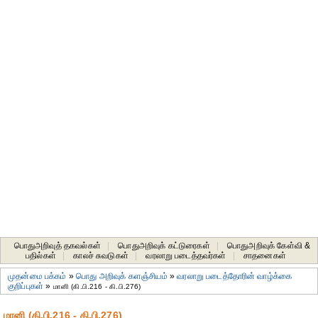
பொதுஅறிவுத் தகவல்கள்
|
பொதுஅறிவுக் கட்டுரைகள்
|
பொதுஅறிவுக் கேள்வி &
பதில்கள்
|
காலச் சுவடுகள்
|
வரலாறு படைத்தவர்கள்
|
சாதனைகள்‎
முதன்மை பக்கம்
»
பொது அறிவுக் களஞ்சியம்
»
வரலாறு படைத்தோரின் வாழ்க்கை
குறிப்புகள்
»
மானி (கி.பி.216 - கி.பி.276)
மானி (கி.பி.216 - கி.பி.276)