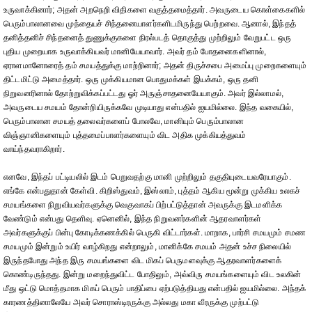
உருவாக்கினார்; அதன் அறநெறி விதிகளை வகுத்தமைத்தார். அவருடைய கொள்கைகளில்
பெரும்பாலானவை முந்தையச் சிந்தனையாளர்களிடமிருந்து பெற்றவை. ஆனால், இந்தத்
தனித்தனிச் சிந்தனைத் துணுக்குகளை நிரல்படத் தொகுத்து முற்றிலும் வேறுபட்ட ஒரு
புதிய முறையாக உருவாக்கியவர் மானியேயாவார். அவர் தம் போதனைகளினால்,
ஏராளமானோரைத் தம் சமயத்துக்கு மாற்றினார்; அதன் திருச்சபை அமைப்பு முறைகளையும்
திட்டமிட்டு அமைத்தார். ஒரு முக்கியமான பொதுமக்கள் இயக்கம், ஒரு தனி
நிறுவனரினால் தோற்றுவிக்கப்பட்டது ஓர் அருஞ்சாதனையேயாகும். அவர் இல்லாமல்,
அவருடைய சமயம் தோன்றியிருக்கவே முடியாது என்பதில் ஐயமில்லை. இந்த வகையில்,
பெரும்பாலான சமயத் தலைவர்களைப் போலவே, மானியும் பெரும்பாலான
விஞ்ஞானிகளையும் புத்தமைப்பாளர்களையும் விட அதிக முக்கியத்துவம்
வாய்ந்தவராகிறார்.
எனவே, இந்தப் பட்டியலில் இடம் பெறுவதற்கு மானி முற்றிலும் தகுதியுடையவரேயாகும்.
எங்கே என்பதுதான் கேள்வி. கிறிஸ்துவம், இஸ்லாம், புத்தம் ஆகிய மூன்று முக்கிய உலகச்
சமயங்களை நிறுவியவர்களுக்கு வெகுவாகப் பிற்பட்டுத்தான் அவருக்கு இடமளிக்க
வேண்டும் என்பது தெளிவு. ஏனெனில், இந்த நிறுவனர்களின் ஆதரவாளர்கள்
அவர்களுக்குப் பின்பு கோடிக்கணக்கில் பெருகி விட்டார்கள். மாறாக, பார்சி சமயமும் சமண
சமயமும் இன்றும் உயிர் வாழ்கிறது என்றாலும், மானிக்கே சமயம் அதன் உச்ச நிலையில்
இருந்தபோது அந்த இரு சமயங்களை விட மிகப் பெருமளவுக்கு ஆதரவாளர்களைக்
கொண்டிருந்தது. இன்று மறைந்துவிட்ட போதிலும், அவ்விரு சமயங்களையும் விட உலகின்
மீது ஒட்டு மொத்தமாக மிகப் பெரும் பாதிப்பை ஏற்படுத்தியது என்பதில் ஐயமில்லை. அந்தக்
காரணத்தினாலேயே அவர் சொராஸ்டிரருக்கு அல்லது மகா வீரருக்கு முற்பட்டு