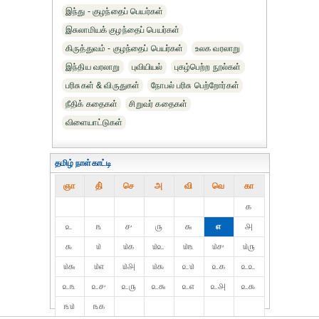
இந்து - குழந்தைப் பெயர்கள்
இசுலாமியக் குழந்தைப் பெயர்கள்
கிருத்துவம் - குழந்தைப் பெயர்கள்
உலக வரலாறு
இந்திய வரலாறு
புவியியல்
புகழ்பெற்ற நூல்கள்
பரிசுகள் & விருதுகள்
நோபல் பரிசு‎ பெற்றோர்‎கள்
நீதிக் கதைகள்
சிறுவர் கதைகள்
விளையாட்டுகள்
தமிழ் நாள்காட்டி
ஞா
தி்
செ
அ
வி
வெ
கா
௧
௨
௩
௪
௫
௬
௭
௮
௯
௰
௰௧
௰௨
௰௩
௰௪
௰௫
௰௬
௰௭
௰௮
௰௯
௨௰
௨௧
௨௨
௨௩
௨௪
௨௫
௨௬
௨௭
௨௮
௨௯
௩௰
௩௧