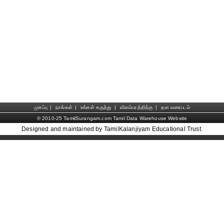
முகப்பு
|
நாங்கள்
|
உங்கள் கருத்து
|
விளம்பரத்திற்கு
|
தள வரைபடம்
© 2010-25 TamilSurangam.com Tamil Data Warehouse Website
Designed and maintained by TamilKalanjiyam Educational Trust.