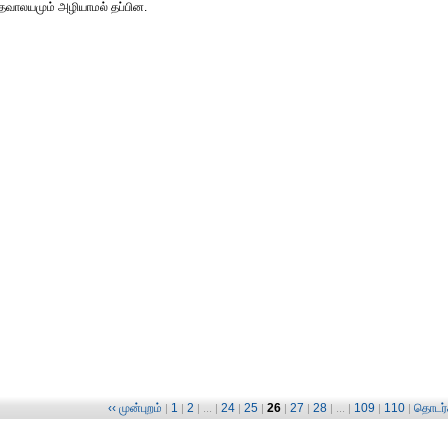
ேவாலயமும் அழியாமல் தப்பின.
‹‹ முன்புறம்
1
2
24
25
26
27
28
109
110
தொடர்ச
|
|
| ... |
|
|
|
|
| ... |
|
|