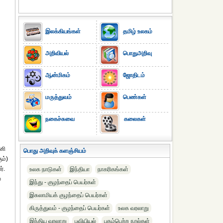
இலக்கியங்கள்
தமிழ் உலகம்
அறிவியல்
பொதுஅறிவு
ஆன்மிகம்
ஜோதிடம்
மருத்துவம்
பெண்கள்
நகைச்சுவை
கலைகள்
ானி
பொது அறிவுக் களஞ்சியம்
ம்)
்.
உலக நாடுகள்
இந்தியா
நாகரிகங்கள்
்
இந்து - குழந்தைப் பெயர்கள்
இசுலாமியக் குழந்தைப் பெயர்கள்
கிருத்துவம் - குழந்தைப் பெயர்கள்
உலக வரலாறு
இந்திய வரலாறு
புவியியல்
புகழ்பெற்ற நூல்கள்