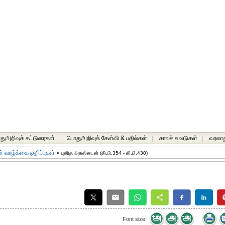
ுஅறிவுக் கட்டுரைகள்
|
பொதுஅறிவுக் கேள்வி & பதில்கள்
|
காலச் சுவடுகள்
|
வரலாற
 வாழ்க்கை குறிப்புகள்
»
புனித அகஸ்டைன் (கி.பி.354 - கி.பி.430)
Font size: