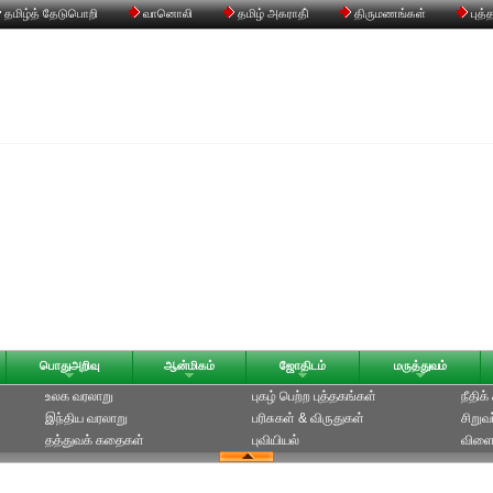
தமிழ்த் தேடுபொறி
வானொலி
தமிழ் அகராதி்
திருமணங்கள்
புத்
பொதுஅறிவு
ஆன்மிகம்
ஜோதிடம்
மருத்துவம்
உலக வரலாறு
புகழ் பெற்ற புத்தகங்கள்
நீதிக
இந்திய வரலாறு
பரிசுகள் & விருதுகள்
சிறுவ
தத்துவக் கதைகள்
புவியியல்
விளை