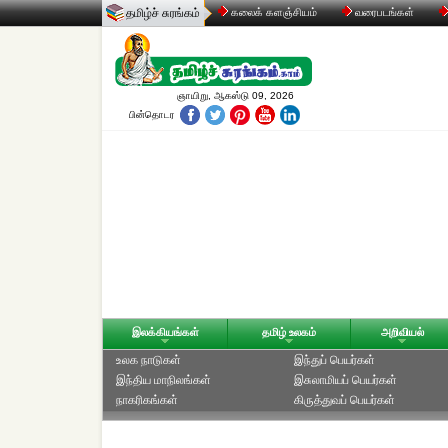
தமிழ்ச் சுரங்கம்
கலைக் களஞ்சியம்
வரைபடங்கள்
ஞாயிறு, ஆகஸ்டு 09, 2026
பின்தொடர
இலக்கியங்கள்
தமிழ் உலகம்
அறிவியல்
உலக நாடுகள்
இந்துப் பெயர்கள்
இந்திய மாநிலங்கள்
இசுலாமியப் பெயர்கள்
நாகரிகங்கள்
கிருத்துவப் பெயர்கள்