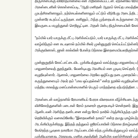
திருச்சபைக்கு விரோதமானவை என அறிவிக்கப்பட்டன. ஏற்கனவே ரோமிலிருந
அகஸ்டைனின் கொள்கைப்படி, "ஆதி மனிதன் ஆதாம் செய்த பாவத்தின் 
முயற்சிகளினாலும், நற்செயல்களினாலும் மட்டும் வீடுபேறு அடைந்
முன்னரே கூறப்பட்டிருந்தன. எனினும், அந்த முந்தையக் கூற்றுகளை அ
இவருடைய எழுத்துகள் செறிவூட்டின. அதன் பின்பு திருச்சபையின் க
"நம்மில் யார் யாருக்கு மீட்பு அளிக்கப்படும், யார் யாருக்கு மீட்பு 
வாழ்விற்கும் என கடவுளால் நம்மில் சிலர் முன்னுறுதி செய்யப்பட்டுள்
அக்குவினாஸ், ஜான் கால்வின் போன்ற பிற்கால இறைமையியலறிஞர்கள் ம
முன்னுறுதிக் கோட்பாட்டைவிட முக்கியத்துவம் வாய்ந்தது பாலுணர்வு
பாலுணர்வைத் துறந்துவிட வேண்டியது அவசியம் என முடிவு செய்தார
எழுதியுள்ளார். ஆனால், பாலுணர்வை அறவே ஒழிப்பது நடைமுறையில் 
கருத்துகளையும் அவர் தம் "பாவ ஒப்புதல்கள்" என்ற நூலில் எழுதியுள
மத்திய காலத்து மனப்பான்மைகளில் பெரும் மாற்றத்தை ஏற்படுத்தின. ப
அகஸ்டைன் வாழ்நாளில் ரோமானியப் பேரரசு விரைவாக வீழ்ச்சியடைந்த
விசிகோத்துகளின் படைகள் ரோம் நகரைச் சூறையாடிச் சென்றனர். இத
ஆண்டவன் அளித்த தண்டனை என்று ரோம் நகரில் அஞ்சியிருந்த புறச் சமயவா
தெரிவிக்கும் வகையிலேயே "இறைவனின் நகரம்" என்ற தமது புகழ்பெற்
அடங்கியிருக்கிறது. இந்தத் தத்துவம் ஐரோப்பாவின் பிற்கால நிகழ்
வேறெந்த பூவுலக நகரமோ அடிப்படையில் எந்த முக்கியத்துவமும் வாய்ந
முக்கியமானது. அதாவது, மனித குலத்தின் ஆன்மிக வளர்ச்சிதான் முக்