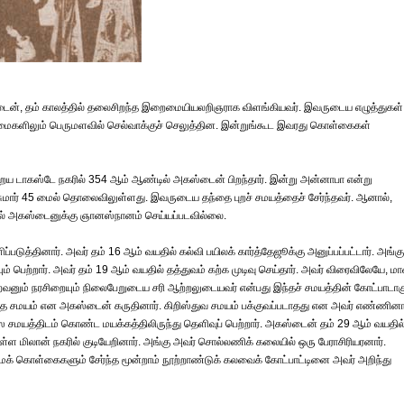
கஸ்டைன், தம் காலத்தில் தலைசிறந்த இறைமையியலறிஞராக விளங்கியவர். இவருடைய எழுத்துகள்
ான்மைகளிலும் பெருமளவில் செல்வாக்குச் செலுத்தின. இன்றுங்கூட இவரது கொள்கைகள்
ய டாகஸ்டே நகரில் 354 ஆம் ஆண்டில் அகஸ்டைன் பிறந்தார். இன்று அன்னாபா என்று
சுமார் 45 மைல் தொலைவிலுள்ளது. இவருடைய தந்தை புறச் சமயத்தைச் சேர்ந்தவர். ஆனால்,
்தில் அகஸ்டைனுக்கு ஞானஸ்நானம் செய்யப்படவில்லை.
ுத்தினார். அவர் தம் 16 ஆம் வயதில் கல்வி பயிலக் கார்த்தேஜூக்கு அனுப்பப்பட்டார். அங்கு
பெற்றார். அவர் தம் 19 ஆம் வயதில் தத்துவம் கற்க முடிவு செய்தார். அவர் விரைவிலேயே, ம
றைவனும் நரசிறையும் நிலைபேறுடைய சரி ஆற்றலுடையவர் என்பது இந்தச் சமயத்தின் கோட்பாடாகு
 உகந்த சமயம் என அகஸ்டைன் கருதினார். கிறிஸ்துவ சமயம் பக்குவப்படாதது என அவர் எண்ணினார
 சமயத்திடம் கொண்ட மயக்கத்திலிருந்து தெளிவுப் பெற்றார். அகஸ்டைன் தம் 29 ஆம் வயதில
ிலுள்ள மிலான் நகரில் குடியேறினார். அங்கு அவர் சொல்லணிக் கலையில் ஒரு பேராசிரியரனார்.
மைக் கொள்கைகளும் சேர்ந்த மூன்றாம் நூற்றாண்டுக் கலவைக் கோட்பாட்டினை அவர் அறிந்து