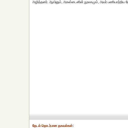
அழித்தனர். ஆயினும், அகஸ்டைனின் நூலகமும், அவர் பணியாற்றிய த
தேட‌ல் தொட‌ர்பான தகவ‌ல்க‌ள்: