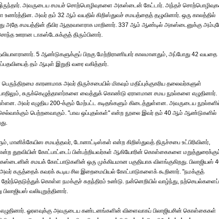
ாக இருந்தார். அவருடைய சமயச் சொற்பொழிவுகளை அகஸ்டைன் கேட்டார். அந்தச் சொற்பொழிவுக
 உணர்த்தின. அவர் தம் 32 ஆம் வயதில் கிறிஸ்துவச் சமயத்தைத் தழுவினார். ஒரு காலத்தில்
ு அதே சமயத்தின் தீவிர ஆதரவாளராக மாறினார். 337 ஆம் ஆண்டில் அகஸ்டைனுக்கு அம்பு
ந்த ஊரான டாகஸ்டேசுக்குத் திரும்பினார்.
வியாளரானார். 5 ஆண்டுகளுக்குப் பிறகு மேற்றிராணியார் காலமானதும், அப்போது 42 வயதை
அப்பதவியைத் தம் ஆயுள் இறுதி வரை வகித்தார்.
பெருந்திறமை காரணமாக அவர் திருச்சபையில் மிகவும் மதிப்புக்குகரிய தலைவர்களுள்
போதிலும், சுருக்கெழுத்தாளர்களை வைத்துக் கொண்டு ஏராளமான சமய நூல்களை எழுதினார்.
உள்ளன. அவர் எழுதிய 200-க்கும் மேற்பட்ட கடிதங்களும் கிடைத்துள்ளன. அவருடைய நூல்களில
 செல்வாக்கும் பெற்றனவாகும். "பாவ ஒப்புதல்கள்" என்ற நூலை இவர் தம் 40 ஆம் ஆண்டுகளில்
து.
, மானிக்கேயிஸ சமயத்தவர், டோனாட்டிஸ்கள் என்ற கிறிஸ்துவத் திருச்சபை உட்பிரிவினர்,
ன்ற துறவியின் கோட்பாட்டைப் பின்பற்றியவர்கள் ஆகியோரின் கொள்கைகளை மறுத்துரைக்கும
கஸ்டைனின் சமயக் கோட்பாடுகளின் ஒரு முக்கியமான பகுதியாக விளங்குகிறது. பிலாஜியஸ் 
ு அவர் கருத்தைக் கவரக் கூடிய சில இறைமையியல் கோட்பாடுகளைக் கூறினார். "நமக்குத்
ந்தெடுத்துக் கொள்ள நமக்குச் சுதந்திரம் உண்டு. நன்னெறியில் வாழ்ந்து, நற்செயல்களைப்
பிலாஜியஸ் வலியுறுத்தினார்.
ன் எழுதினார். ஓரளவுக்கு அவருடைய கண்டனங்களின் விளைவாகப் பிலாஜியசின் கொள்கைகள்