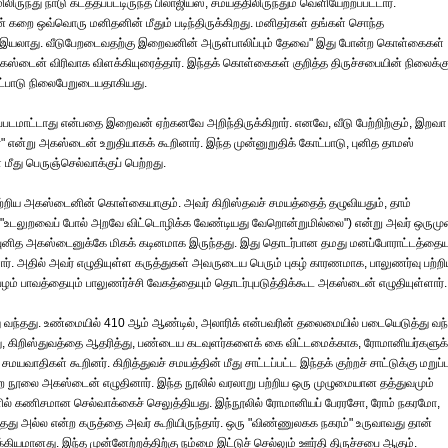
்து நாடு கடத்தப்பட்டிருந்த பிலாஜியஸ், சமயத்திலிருந்தும் வெளியேற்றப்பட்டார்.
கறை ஒவ்வொரு மனிதனின் மீதும் படிந்திருக்கிறது. மனிதர்கள் தங்கள் சொந்த
திட இயலாது. வீடுபேறடைவதற்கு இறைவனின் அருள்பாலிப்பும் தேவை" இது போன்ற கொள்கைகள்
கஸ்டைன் விரிவாக விளக்கியுரைத்தார். இந்தக் கொள்கைகள் குறித்த திருச்சபையின் நிலைக்க
ோட்பாடு நிலைபேறுடையதாகியது.
அளிக்கப்படமாட்டாது என்பதை இறைவன் ஏற்கனவே அறிந்திருக்கிறார். எனவே, வீடு பேற்றிற்கும், இறவா
னர்" என்று அகஸ்டைன் உறுதியாகக் கூறினார். இந்த முன்னுறுதிக் கோட்பாடு, புனித தாமஸ்
ீது பெருஞ்செல்வாக்குப் பெற்றது.
 பற்றிய அகஸ்டைனின் கொள்கையாகும். அவர் கிறிஸ்தவச் சமயத்தைத் தழுவியதும், தாம்
். ("உடலுறவைப் போல் அறவே விட்டொழிக்க வேண்டியது வேறொன்றுமில்லை") என்று அவர் ஒரும
புனித அகஸ்டைனுக்கே மிகக் கடினமாக இருந்தது. இது தொடர்பான தமது மனப்போராட்டத்தையு
்ளார். அதில் அவர் எழுதியுள்ள கருத்துகள் அவருடைய பெரும் புகழ் காரணமாக, பாலுணர்வு பற்ற
ழம் பாவத்தையும் பாலுணர்ச்சி வேகத்தையும் தொடர்புபடுத்திக்கூட அகஸ்டைன் எழுதியுள்ளார்.
ு வந்தது. உண்மையில் 410 ஆம் ஆண்டில், அலாரிக் என்பவரின் தலைமையில் படையெடுத்து வந
ு, கிறிஸ்துவத்தை ஆதரித்து, பண்டைய கடவுளர்களைக் கை விட்டமைக்காக, ரோமானியர்களுக்
திகள் கூறினர். கிறித்துவச் சமயத்தின் மீது சாட்டப்பட்ட இந்தக் குற்றச் சாட்டுக்கு மறுப்பு
ற நூலை அகஸ்டைன் எழுதினார். இந்த நூலில் வரலாறு பற்றிய ஒரு முழுமையான தத்துவமும்
வுகளில் கணிசமான செல்வாக்கைச் செலுத்தியது. இந்நூலில் ரோமானியப் பேரரசோ, ரோம் நகரமோ,
்தது அல்ல என்ற கருத்தை அவர் கூறியிருந்தார். ஒரு "விண்ணுலகக நகரம்" உருவாவது தான்
கியமானது. இந்த முன்னேற்றத்திற்கு நம்மை இட்டுச் செல்லும் ஊர்தி திருச்சபை ஆகும்.