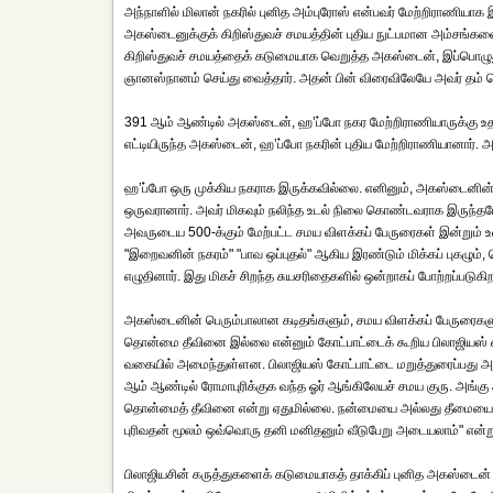
அந்நாளில் மிலான் நகரில் புனித அம்புரோஸ் என்பவர் மேற்றிராணிய
அகஸ்டைனுக்குக் கிறிஸ்துவச் சமயத்தின் புதிய நுட்பமான அம்சங்களை
கிறிஸ்துவச் சமயத்தைக் கடுமையாக வெறுத்த அகஸ்டைன், இப்பொழுத
ஞானஸ்நானம் செய்து வைத்தார். அதன் பின் விரைவிலேயே அவர் தம் சொ
391 ஆம் ஆண்டில் அகஸ்டைன், ஹ’ப்போ நகர மேற்றிராணியாருக்கு உத
எட்டியிருந்த அகஸ்டைன், ஹ’ப்போ நகரின் புதிய மேற்றிராணியானார். 
ஹ’ப்போ ஒரு முக்கிய நகராக இருக்கவில்லை. எனினும், அகஸ்டைனின் 
ஒருவரானார். அவர் மிகவும் நலிந்த உடல் நிலை கொண்டவராக இருந்த
அவருடைய 500-க்கும் மேற்பட்ட சமய விளக்கப் பேருரைகள் இன்றும் 
"இறைவனின் நகரம்" "பாவ ஒப்புதல்" ஆகிய இரண்டும் மிக்கப் புகழும்,
எழுதினார். இது மிகச் சிறந்த சுயசரிதைகளில் ஒன்றாகப் போற்றப்படுகிற
அகஸ்டைனின் பெரும்பாலான கடிதங்களும், சமய விளக்கப் பேருரைகளும்
தொன்மை தீவினை இல்லை என்னும் கோட்பாட்டைக் கூறிய பிலாஜியஸ் எ
வகையில் அமைந்துள்ளன. பிலாஜியஸ் கோட்பாட்டை மறுத்துரைப்பது அ
ஆம் ஆண்டில் ரோமாபுரிக்குக வந்த ஓர் ஆங்கிலேயச் சமய குரு. அங்க
தொன்மைத் தீவினை என்று ஏதுமில்லை. நன்மையை அல்லது தீமையை தேர்
புரிவதன் மூலம் ஒவ்வொரு தனி மனிதனும் வீடுபேறு அடையலாம்" என்று 
பிலாஜியசின் கருத்துகளைக் கடுமையாகத் தாக்கிப் புனித அகஸ்டை