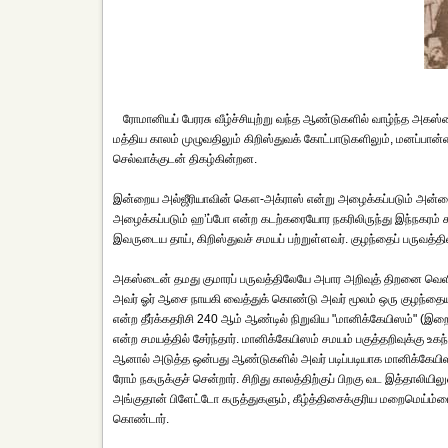
ரோமானியப் பேரரசு வீழ்ச்சியுற்று வந்த ஆண்டுகளில் வாழ்ந்த அ
மத்திய காலம் முழுவதிலும் கிறிஸ்துவக் கோட்பாடுகளிலும், மனப்ப
செல்வாக்குடன் திகழ்கின்றன.
இன்றைய அல்ஜீரியாவின் கௌ-அக்ராஸ் என்று அழைக்கப்படும் அன்றை
அழைக்கப்படும் ஹ’ப்போ என்ற கடற்கரையோர நகரிலிருந்து இந்நகரம் 
இவருடைய தாய், கிறிஸ்துவச் சமயப் பற்றுள்ளவர். குழந்தைப் பருவத
அகஸ்டைன் தமது குமாரப் பருவத்திலேயே அபார அறிவுத் திறனை வெளிப்பட
அவர் ஓர் ஆசை நாயகி வைத்துக் கொண்டு அவர் மூலம் ஒரு குழந்தையும் 
என்ற தீர்க்கதரிசி 240 ஆம் ஆண்டில் நிறுவிய "மானிக்கேயிஸம்" (இ
என்ற சமயத்தில் சேர்ந்தார். மானிக்கேயிஸம் சமயம் பகுத்தறிவுக்கு
ஆனால் அடுத்த ஒன்பது ஆண்டுகளில் அவர் படிப்படியாக மானிக்கேயிஸ
ரோம் நகருக்குச் சென்றார். சிறிது காலத்திற்குப் பிறகு வட இத்தாலிய
அங்குதான் பிளேட்டோ கருத்துகளும், கீழ்த்திசைக்குரிய மறைமெய்ம்
கொண்டார்.