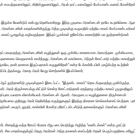
ுறச் சமயத்தவராயினும், கிறிஸ்துவராயினும், அயல் நாட்டவராயினும் போப்பாண்டவரைப் போன்றோர
ாக இருக்க வேண்டும் என்பது தெளிவாகிறது. இந்த முடிவை அகஸ்டைன் தாமே கூறவில்லை. ஆன
. அகஸ்டைனின் வாதங்களிலிருந்து அந்த முடிவுக்கு வருவதில் மத்திய காலப் போப்பாண்டவர்கள
டகாலப் பூசலுக்கு வழிவகுத்தன. இந்தப் பூசல்கள் ஐரோப்பிய வரலாற்றில் பல நூற்றாண்டுகள்
ுக்குப் பரவுவதற்கு அகஸ்டைனின் எழுத்துகள் ஒரு முக்கிய காரணமாக அமைந்தன. முக்கியமாக,
ிந்தனையை வெகுவாகக் கவர்ந்தது. அகஸ்டைன் வாயிலாக, அந்தக் கோட்பாடு மத்திய காலத்துக
ஆகவே, நான் நானாக இருப்பதாகக் கருதுகிறேன்" என்ற டேக்கார்டேயின் புகழ்பெற்ற கூற்றின்
்பிடத்தக்கது. அதை அவர் வேறு சொற்களில் இயம்பினார்.
. 10 ஆம் நூற்றாண்டு முடிவுக்குகம் இடைப்பட்ட "இருண்ட காலம்" தொடங்குவதற்கு முன்பிருந்த
அவர் திருச்சபைக்கு விட்டுச் சென்ற கோட்பாடுதான் ஏறத்தாழ மத்திய காலம் முழுவதிலும்
ிச் சிறப்புடையவராக விளங்கியவர் அகஸ்டைன் ஆவார். அவருடைய எழுத்துகளை திருச்சபைக்
ாவம் ஆகியவை குறிதது அவர் தெரிவித்த கருத்துகளும் இதற்கு நிகரான செல்வாக்கைப் பெற்றன. பு
்கள் பலரும், லூதர், கால்வின் போன்ற புரோட்டஸ்டன்டுத் தலைவர்களும் அகஸ்டைனின்
 சிதைந்து வந்த ரோமப் பேரரசு மீது படையெடுத்து அழித்த "வண்டல்கள்" என்ற முரட்டு
. சில மாதங்களுக்குப் பிறகு அவர்கள் அந்த நகரைக் கைப்பற்றி அதன் பெரும்பகுதியை எரியூட்