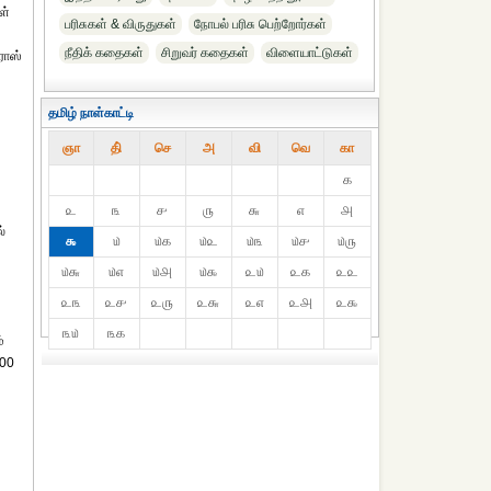
ள்
பரிசுகள் & விருதுகள்
நோபல் பரிசு‎ பெற்றோர்‎கள்
நீதிக் கதைகள்
சிறுவர் கதைகள்
விளையாட்டுகள்
ரோஸ்
தமிழ் நாள்காட்டி
ஞா
தி்
செ
அ
வி
வெ
கா
௧
௨
௩
௪
௫
௬
௭
௮
்
௯
௰
௰௧
௰௨
௰௩
௰௪
௰௫
௰௬
௰௭
௰௮
௰௯
௨௰
௨௧
௨௨
௨௩
௨௪
௨௫
௨௬
௨௭
௨௮
௨௯
௩௰
௩௧
்
400