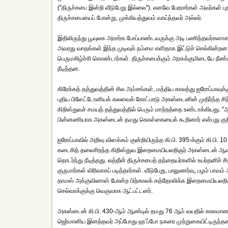
("திருச்சபை இன்றி வீடுபேறு இல்லை"). எனவே பேரரசர்கள் அவர்கள் ப
திருச்சபையைப் போன்று, முக்கியத்துவம் வாய்ந்தவர் அல்லர்.
இதிலிருந்து பூவுலக அரசர்க போப்பாண்டவருக்கு அடி பணிந்தவர்கள
அவரது வாதங்கள் இந்த முடிவுக் நம்மை எளிதாக இட்டுச் செல்கின்றன
பெருமகிழ்ச்சி கொண்டார்கள். திருச்சபைக்கும் அரசுக்குமிடையே நீண்
நீடித்தன.
கிரேக்கத் தத்துவத்தின் சில அம்சங்கள், மத்திய காலத்து ஐரோப்பாவ
புதிய பிளேட்டோனியக் கலவைக் கோட்பாடு அகஸ்டைனின் முதிர்ந்த ச
கிறிஸ்துவச் சமயத் தத்துவத்தில் பெரும் மாற்றத்தை உண்டாக்கியது. "
பின்னணியாக அகஸ்டைன் தமது கொள்கையைக் கூறினார் என்பது குறிப
ஐரோப்பாவில் அறிவு விளக்கம் குன்றியிருந்த கி.பி. 395-க்கும் கி.பி
கடைசித் தலைசிறந்த கிறிஸ்துவ இறைமையியலறிஞர் அகஸ்டைன் ஆவார். 
தொடர்ந்து நீடித்தது. லத்தீன் திருச்சபைத் தந்தையர்களில் உயர்தன
குருமார்கள் விரிவாகப் படித்தார்கள். வீடுபேறு, பாலுணர்வு, பழம் ப
தாமஸ் அக்குவினாஸ் போன்ற பிற்காலக் கத்தோலிக்க இறைமையியலறிஞர
செல்வாக்குக்கு வெகுவாக ஆட்பட்டனர்.
அகஸ்டைன் கி.பி. 430-ஆம் ஆண்டில் தமது 76 ஆம் வயதில் காலமானார்.
ஜெர்மானிய இனத்தவர் அப்போது ஹ’ப்போ நகரை முற்றுகையிட்டிருந்தனர்