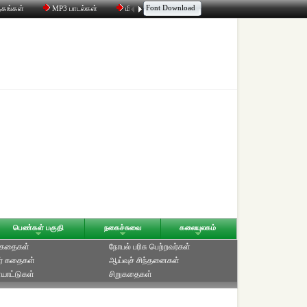
Font Download
தகங்கள்
MP3 பாடல்கள்
மின்னஞ்சல்
திரட்டி
உரையாடல்
பெண்கள் பகுதி
நகைச்சுவை
கலையுலகம்
் கதைகள்
நோபல் பரிசு‎ பெற்றவர்‎கள்
ர் கதைகள்
ஆய்வுச் சிந்தனைகள்
யாட்டுகள்
சிறுகதைகள்