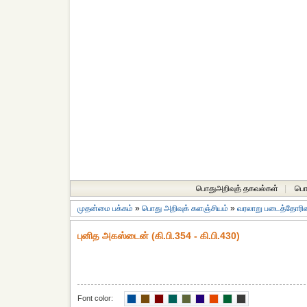
பொதுஅறிவுத் தகவல்கள்
|
பொத
முதன்மை பக்கம்
»
பொது அறிவுக் களஞ்சியம்
»
வரலாறு படைத்தோரின்
புனித அகஸ்டைன் (கி.பி.354 - கி.பி.430)
Font color: