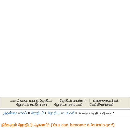
மகா அவதார பாபாஜி ஜோதிடம்
|
ஜோதிடப் பாடங்கள்
|
பிரபல ஜாதகங்கள்
|
ஜோதிடக் கட்டுரைகள்
|
ஜோதிடக் குறிப்புகள்
|
கேள்வி-பதில்கள்
முதன்மை பக்கம்
»
ஜோதிடம்
»
ஜோதிடப் பாடங்கள்
»
நீங்களும் ஜோதிடர் ஆகலாம்!
நீங்களும் ஜோதிடர் ஆகலாம்! (You can become a Astrologer!)