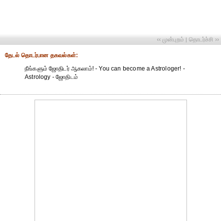
‹‹ முன்புறம்
தொடர்ச்சி ››
|
தேட‌ல் தொட‌ர்பான தகவ‌ல்க‌ள்:
நீங்களும் ஜோதிடர் ஆகலாம்! - You can become a Astrologer! -
Astrology - ஜோதிடம்