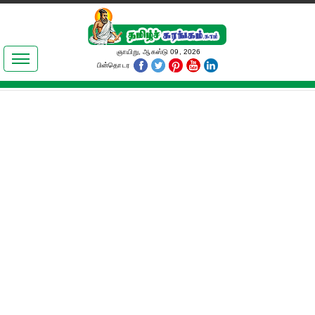
இலக்கியங்கள்
ஞாயிறு, ஆகஸ்டு 09, 2026
பின்தொடர
தமிழ் உலகம்
அறிவியல்
பொதுஅறிவு
ஆன்மிகம்
ஜோதிடம்
மருத்துவம்
பெண்கள் பகுதி
நகைச்சுவை
கலையுலகம்