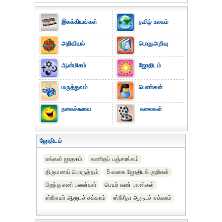
இலக்கியங்கள்
தமிழ் உலகம்
அறிவியல்
பொதுஅறிவு
ஆன்மிகம்
ஜோதிடம்
மருத்துவம்
பெண்கள்
நகைச்சுவை
கலைகள்
ஜோதிடம்
உங்கள் ஜாதகம்
கணிதப் பஞ்சாங்கம்
திருமணப் பொருத்தம்
5 வகை ஜோதிடக் குறிகள்
பிறந்த எண் பலன்கள்
பெயர் எண் பலன்கள்
ஸ்ரீராமர் ஆரூடச் சக்கரம்
ஸ்ரீசீதா ஆரூடச் சக்கரம்