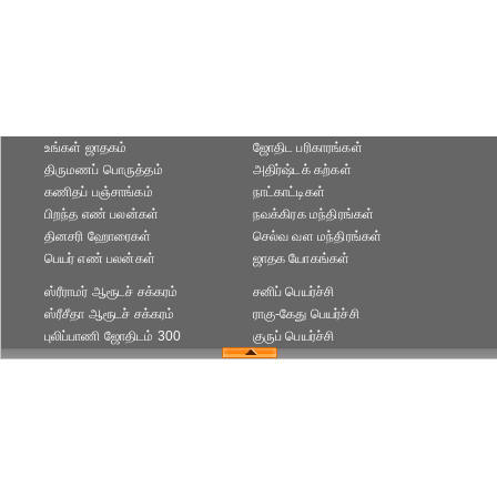
உங்கள் ஜாதகம்
ஜோதிட ப‌ரிகார‌ங்க‌ள்
திருமணப் பொருத்தம்
அதிர்ஷ்டக் கற்கள்
கணிதப் பஞ்சாங்கம்
நாட்காட்டிகள்
பிறந்த எண் பலன்கள்
நவக்கிரக மந்திரங்கள்
தினசரி ஹோரைகள்
செல்வ வள மந்திரங்கள்
பெயர் எண் பலன்கள்
ஜாதக யோகங்கள்
ஸ்ரீராமர் ஆரூடச் சக்கரம்
சனிப் பெயர்ச்சி
ஸ்ரீசீதா ஆரூடச் சக்கரம்
ராகு-கேது பெயர்ச்சி
புலிப்பாணி ஜோதிடம் 300
குருப் பெயர்ச்சி