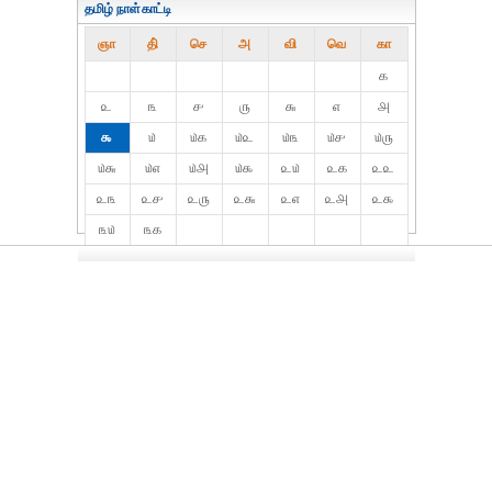
தமிழ் நாள்காட்டி
ஞா
தி்
செ
அ
வி
வெ
கா
௧
௨
௩
௪
௫
௬
௭
௮
௯
௰
௰௧
௰௨
௰௩
௰௪
௰௫
௰௬
௰௭
௰௮
௰௯
௨௰
௨௧
௨௨
௨௩
௨௪
௨௫
௨௬
௨௭
௨௮
௨௯
௩௰
௩௧