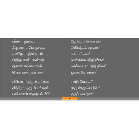
உங்கள் ஜாதகம்
ஜோதிட ப‌ரிகார‌ங்க‌ள்
திருமணப் பொருத்தம்
அதிர்ஷ்டக் கற்கள்
கணிதப் பஞ்சாங்கம்
நாட்காட்டிகள்
பிறந்த எண் பலன்கள்
நவக்கிரக மந்திரங்கள்
தினசரி ஹோரைகள்
செல்வ வள மந்திரங்கள்
பெயர் எண் பலன்கள்
ஜாதக யோகங்கள்
ஸ்ரீராமர் ஆரூடச் சக்கரம்
சனிப் பெயர்ச்சி
ஸ்ரீசீதா ஆரூடச் சக்கரம்
ராகு-கேது பெயர்ச்சி
புலிப்பாணி ஜோதிடம் 300
குருப் பெயர்ச்சி