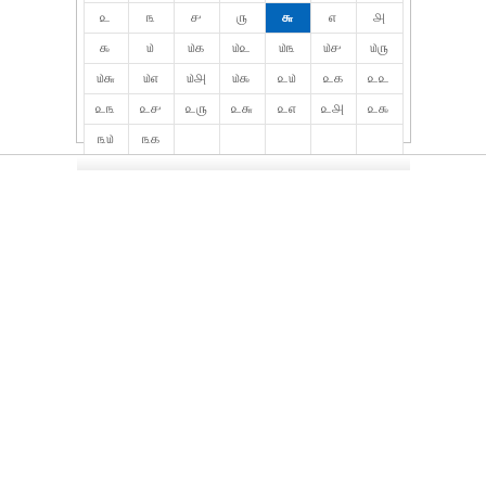
௨
௩
௪
௫
௬
௭
௮
௯
௰
௰௧
௰௨
௰௩
௰௪
௰௫
௰௬
௰௭
௰௮
௰௯
௨௰
௨௧
௨௨
௨௩
௨௪
௨௫
௨௬
௨௭
௨௮
௨௯
௩௰
௩௧