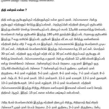
முதலில் திதிஐப் பற்றித் தெரிந்து கொள்வோம்.
திதி என்றால் என்ன ?
திதி என்பது சூரியனுக்கும் சந்திரனுக்கும் உள்ள தூரம் தான். அம்மாவாசை அன்று
சூரியனும் சந்திரனும் சேர்ந்து இருப்பார்கள். அதற்குப்பின் சந்திரன் தினமும் சூரியனில்
இருந்து விலகிச் சென்று கொண்டிருப்பார். தினமும் சுமார் 12டிகிரி வரைநகர்ந்து செல்வார்.
பௌர்ணமி அன்று சூரியனில் இருந்து 180 டிகிரி தூரத்தில் இருப்பார். அதாவது சூரியனில்
இருந்து 7-வது ராசியில் இருப்பார். சூரியன் இருந்த வீட்டையும் சேர்த்து எண்ணினால்
சந்திரன் நின்ற வீடு 7-வது வீடாக இருக்கும். அம்மாவாசையில் இருந்து பௌர்ணமி முடிய
15 நாட்கள். அதேபோல் பௌர்ணமியில் இருந்து அம்மாவாசைக்கு 15 நாட்கள். மொத்தம்
30-நாட்கள். சந்திரன் ஒரு சுற்றுச் சுற்றி விட்டு 30 நாட்களில் திரும்பவும் சூரியனுடன்
சேர்ந்து கொள்வார். அம்மாவாசைக்கு மறுநாள் அன்று சந்திரன் 12 டிகிரி விலகி இருப்பார்
என்று சொன்னோம் அல்லவா. அன்றைக்குப் பெயர் பிரதமை. மறு நாள் இன்னும் ஒரு
12டிகிரி விலகியிருப்பார் அல்லவா ? அன்றைக்குப் பெயர் துதியை. மூன்றாம் நாள்
திருதியை. 4-ம் நாள் சதுர்த்தி. 5-ம் நாள் பஞ்சமி. 6-ம் நாள் சஷ்டி. 7-ம் நாள் சப்தமி. 8-ம்
நாள் அஷ்டமி. 9-ம் நாள் நவமி. 10-ம் நாள்தசமி. 11-ம் நாள் ஏகாதசி. 12-ம் நாள் துவாதசி.
13-ம் நாள்திரயோதசி. 14-ம் நாள் சதுர்தசி. 15-ம் நாள் பௌர்ணமி. சந்திரன்
அம்மாவாசையில் இருந்து சிறிது, சிறிதாக வளர்வதால் இவைகள் எல்லாம் வளர் பிறைத்
திதிகள் ஆகும். இந்தப் 15 நாட்களை சுக்கில பக்ஷ்க்ஷம் என்பார்கள்.
அதே போல் பௌர்ணமியில் இருந்து சந்திரன் தினமும் சிறிது, சிறிதாகத் தேய்கிறார்
அல்லவா? முதல் நாள் பெயர் பிரதமை. 2-ம் நாள் துதியை, 3-ம் நாள் திருதியை, பின்பு