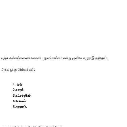
பஞ்ச அங்கங்களைக் கொண்டது பங்சாங்கம் என்று முன்பே எழுதி இருந்தோம்.
அந்த ஐந்து அங்கங்கள்:
1. திதி
2.வாரம்
3.நட்சத்திரம்
4.யோகம்
5.கரணம்.