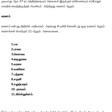
முடியாது. ஆக 27-நட்சத்திரத்தையும் அவைகள் இருக்கும் ராசிகளையும் எப்போதும்
மனதில் வைத்திருத்தல் அவசியம். அடுத்தது கரணம் ஆகும்.
கரணம்
கரணம் என்பது திதியில் பாதியாகம். அதாவது 6-டிகிரி கொண்டது ஒரு கரணம் ஆகும்.
கரணங்கள் மொத்தம் 11-ஆகும். அவையாவன,
1.பவ
2.பாலவ
3.கௌலவ
4.தைதூலை
5.கரசை
6.வணிசை
7.பத்தரை
8.சகுனி
9.சதுஷ்பாதம்
10. நாகவம்
11.கிம்ஸ்துக்னம்.