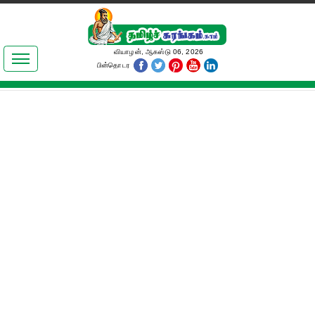
இலக்கியங்கள்
வியாழன், ஆகஸ்டு 06, 2026
பின்தொடர
தமிழ் உலகம்
அறிவியல்
பொதுஅறிவு
ஆன்மிகம்
ஜோதிடம்
மருத்துவம்
பெண்கள் பகுதி
நகைச்சுவை
கலையுலகம்