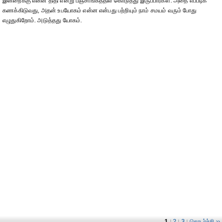
இன்றைக்கு என்ன திதி என்று பஞ்சாங்கத்தில் கொடுத்து இருப்பார்கள். அதை எப்படிக்
கணக்கிடுவது, அதன் உபயோகம் என்ன என்பது பற்றியும் நாம் சமயம் வரும் போது
எழுதுகிறோம். அடுத்தது யோகம்.
1
2
3
தொடர்ச்சி ››
|
|
|