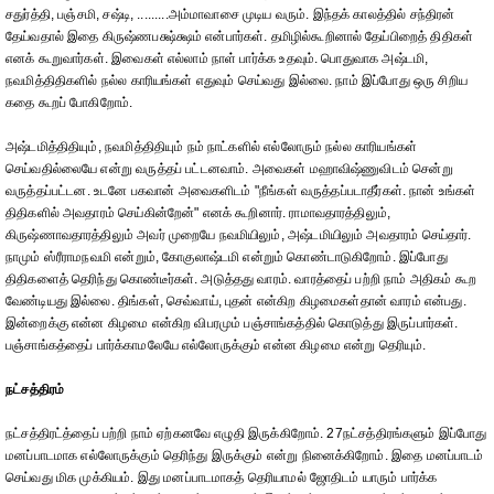
சதுர்த்தி, பஞ்சமி, சஷ்டி, .........அம்மாவாசை முடிய வரும். இந்தக் காலத்தில் சந்திரன்
தேய்வதால் இதை கிருஷ்ணபக்ஷ்க்ஷம் என்பார்கள். தமிழில்கூறினால் தேய்பிறைத் திதிகள்
எனக் கூறுவார்கள். இவைகள் எல்லாம் நாள் பார்க்க உதவும். பொதுவாக அஷ்டமி,
நவமித்திதிகளில் நல்ல காரியங்கள் எதுவும் செய்வது இல்லை. நாம் இப்போது ஒரு சிறிய
கதை கூறப் போகிறோம்.
அஷ்டமித்திதியும், நவமித்திதியும் நம் நாட்களில் எல்லோரும் நல்ல காரியங்கள்
செய்வதில்லையே என்று வருத்தப் பட்டனவாம். அவைகள் மஹாவிஷ்ணுவிடம் சென்று
வருத்தப்பட்டன. உடனே பகவான் அவைகளிடம் "நீங்கள் வருத்தப்படாதீர்கள். நான் உங்கள்
திதிகளில் அவதாரம் செய்கின்றேன்" எனக் கூறினார். ராமாவதாரத்திலும்,
கிருஷ்ணாவதாரத்திலும் அவர் முறையே நவமியிலும், அஷ்டமியிலும் அவதாரம் செய்தார்.
நாமும் ஸ்ரீராமநவமி என்றும், கோகுலாஷ்டமி என்றும் கொண்டாடுகிறோம். இப்போது
திதிகளைத் தெரிந்து கொண்டீர்கள். அடுத்தது வாரம். வாரத்தைப் பற்றி நாம் அதிகம் கூற
வேண்டியது இல்லை. திங்கள், செவ்வாய், புதன் என்கிற கிழமைகள்தான் வாரம் என்பது.
இன்றைக்கு என்ன கிழமை என்கிற விபரமும் பஞ்சாங்கத்தில் கொடுத்து இருப்பார்கள்.
பஞ்சாங்கத்தைப் பார்க்காமலேயே எல்லோருக்கும் என்ன கிழமை என்று தெரியும்.
நட்சத்திரம்
நட்சத்திரட்த்தைப் பற்றி நாம் ஏற்கனவே எழுதி இருக்கிறோம். 27நட்சத்திரங்களும் இப்போது
மனப்பாடமாக எல்லோருக்கும் தெரிந்து இருக்கும் என்று நினைக்கிறோம். இதை மனப்பாடம்
செய்வது மிக முக்கியம். இது மனப்பாடமாகத் தெரியாமல் ஜோதிடம் யாரும் பார்க்க