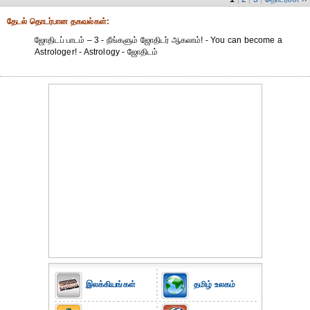
தேட‌ல் தொட‌ர்பான தகவ‌ல்க‌ள்:
ஜோதிடப் பாடம் – 3 - நீங்களும் ஜோதிடர் ஆகலாம்! - You can become a
Astrologer! - Astrology - ஜோதிடம்
இலக்கியங்கள்
தமிழ் உலகம்