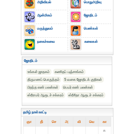
அறிவியல்
பொதுஅறிவு
ஆன்மிகம்
ஜோதிடம்
மருத்துவம்
பெண்கள்
நகைச்சுவை
கலைகள்
ஜோதிடம்
உங்கள் ஜாதகம்
கணிதப் பஞ்சாங்கம்
திருமணப் பொருத்தம்
5 வகை ஜோதிடக் குறிகள்
பிறந்த எண் பலன்கள்
பெயர் எண் பலன்கள்
ஸ்ரீராமர் ஆரூடச் சக்கரம்
ஸ்ரீசீதா ஆரூடச் சக்கரம்
தமிழ் நாள்காட்டி
ஞா
தி்
செ
அ
வி
வெ
கா
௧