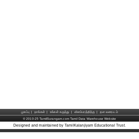
முகப்பு
|
நாங்கள்
|
உங்கள் கருத்து
|
விளம்பரத்திற்கு
|
தள வரைபடம்
© 2010-25 TamilSurangam.com Tamil Data Warehouse Website
Designed and maintained by TamilKalanjiyam Educational Trust.