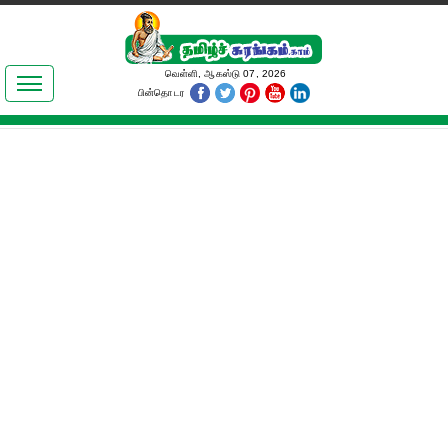
இலக்கியங்கள்
வெள்ளி, ஆகஸ்டு 07, 2026
பின்தொடர
தமிழ் உலகம்
அறிவியல்
பொதுஅறிவு
ஆன்மிகம்
ஜோதிடம்
மருத்துவம்
பெண்கள் பகுதி
நகைச்சுவை
கலையுலகம்