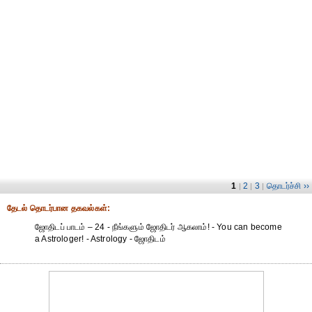
1
2
3
தொடர்ச்சி ››
|
|
|
தேட‌ல் தொட‌ர்பான தகவ‌ல்க‌ள்:
ஜோதிடப் பாடம் – 24 - நீங்களும் ஜோதிடர் ஆகலாம்! - You can become
a Astrologer! - Astrology - ஜோதிடம்