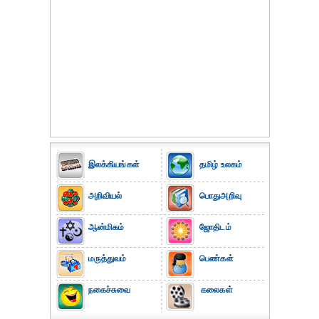
இலக்கியங்கள்
தமிழ் உலகம்
அறிவியல்
பொதுஅறிவு
ஆன்மிகம்
ஜோதிடம்
மருத்துவம்
பெண்கள்
நகைச்சுவை
கலைகள்