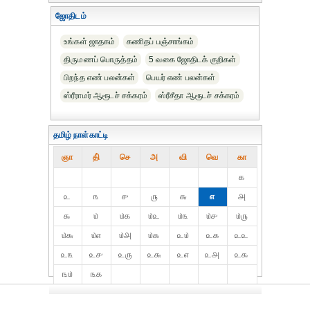
ஜோதிடம்
உங்கள் ஜாதகம்
கணிதப் பஞ்சாங்கம்
திருமணப் பொருத்தம்
5 வகை ஜோதிடக் குறிகள்
பிறந்த எண் பலன்கள்
பெயர் எண் பலன்கள்
ஸ்ரீராமர் ஆரூடச் சக்கரம்
ஸ்ரீசீதா ஆரூடச் சக்கரம்
தமிழ் நாள்காட்டி
ஞா
தி்
செ
அ
வி
வெ
கா
௧
௨
௩
௪
௫
௬
௭
௮
௯
௰
௰௧
௰௨
௰௩
௰௪
௰௫
௰௬
௰௭
௰௮
௰௯
௨௰
௨௧
௨௨
௨௩
௨௪
௨௫
௨௬
௨௭
௨௮
௨௯
௩௰
௩௧