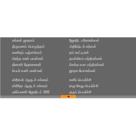
உங்கள் ஜாதகம்
ஜோதிட ப‌ரிகார‌ங்க‌ள்
திருமணப் பொருத்தம்
அதிர்ஷ்டக் கற்கள்
கணிதப் பஞ்சாங்கம்
நாட்காட்டிகள்
பிறந்த எண் பலன்கள்
நவக்கிரக மந்திரங்கள்
தினசரி ஹோரைகள்
செல்வ வள மந்திரங்கள்
பெயர் எண் பலன்கள்
ஜாதக யோகங்கள்
ஸ்ரீராமர் ஆரூடச் சக்கரம்
சனிப் பெயர்ச்சி
ஸ்ரீசீதா ஆரூடச் சக்கரம்
ராகு-கேது பெயர்ச்சி
புலிப்பாணி ஜோதிடம் 300
குருப் பெயர்ச்சி