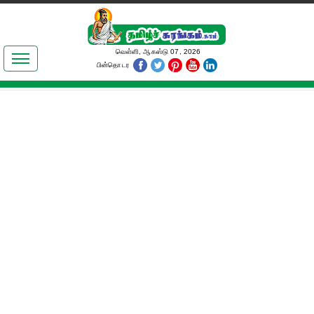
இலக்கியங்கள்
வெள்ளி, ஆகஸ்டு 07, 2026
பின்தொடர
தமிழ் உலகம்
அறிவியல்
பொதுஅறிவு
ஆன்மிகம்
ஜோதிடம்
மருத்துவம்
பெண்கள் பகுதி
நகைச்சுவை
கலையுலகம்