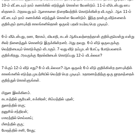
10-ம் வீட்டையும் நாம் கணக்கில் எடுத்துக் கொள்ள வேண்டும். 11-ம் வீடென்பது லாப
ஸ்தானம். அதாவது நம் ஆசைகளை நிறைவேற்றிக் கொடுக்கின்ற வீடாகும். ஆக 11-ம்
வீட்டையும் நாம் கணக்கில் எடுத்துக் கொள்ள வேண்டும். இந்த நான்கு வீடுகளைக்
குறிக்கும் தசாபுக்தி காலங்களில்தான் ஒருவர் பதவி உயர்வு பெற முடியும்.
6-ம் வீடென்பது, ரண, ரோகம், வியாதி, கடன் ஆகியவற்றைத்தான் குறிக்குமென்று என்று
சிலர் நினைத்துக் கொண்டு இருக்கின்றனர். அது தவறு. 6-ம் வீடு ஒருவருக்கு
வெற்றியையும் கொடுக்கும் வீடாகும். 7-வது வீடு நம்முடன் போட்டி போடுபவரைக்
குறிக்கிறது. அவருக்கு தோல்வியைக் கொடுப்பது 12-ம் வீடல்லவா?
7-க்குப் 12-ம் வீடு எது? 6-ம் வீடல்லவா? ஆக ஒருவர் 6-ம் வீடு குறிக்கின்ற தசாபுக்திக்
காலங்களில் எடுத்த முயற்சியில் வெற்றி பெற முடியும். உதாரணத்திற்கு ஒரு ஜாதகத்தைக்
குறித்துக் கொள்ளுங்கள்.
மிதுன இலக்கினம்.
கடகத்தில் சூரியன், சுக்கிரன்; சிம்மத்தில் புதன்;
துலாத்தில் ராகு;
தனுசில் சந்திரன்;
மகரத்தில் செவ்வாய்;
மீனத்தில் குரு;
மேஷத்தில் சனி, கேது;