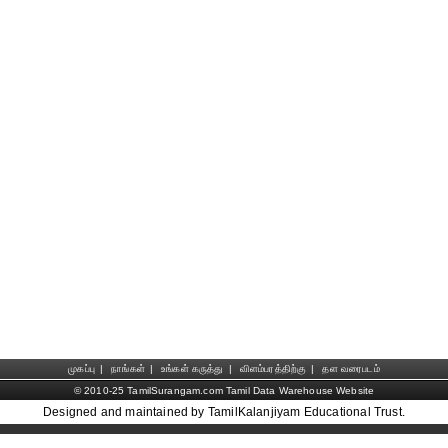
முகப்பு
|
நாங்கள்
|
உங்கள் கருத்து
|
விளம்பரத்திற்கு
|
தள வரைபடம்
© 2010-25 TamilSurangam.com Tamil Data Warehouse Website
Designed and maintained by TamilKalanjiyam Educational Trust.