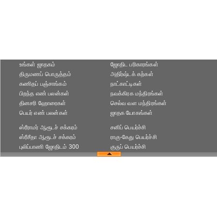
உங்கள் ஜாதகம்
ஜோதிட ப‌ரிகார‌ங்க‌ள்
திருமணப் பொருத்தம்
அதிர்ஷ்டக் கற்கள்
கணிதப் பஞ்சாங்கம்
நாட்காட்டிகள்
பிறந்த எண் பலன்கள்
நவக்கிரக மந்திரங்கள்
தினசரி ஹோரைகள்
செல்வ வள மந்திரங்கள்
பெயர் எண் பலன்கள்
ஜாதக யோகங்கள்
ஸ்ரீராமர் ஆரூடச் சக்கரம்
சனிப் பெயர்ச்சி
ஸ்ரீசீதா ஆரூடச் சக்கரம்
ராகு-கேது பெயர்ச்சி
புலிப்பாணி ஜோதிடம் 300
குருப் பெயர்ச்சி