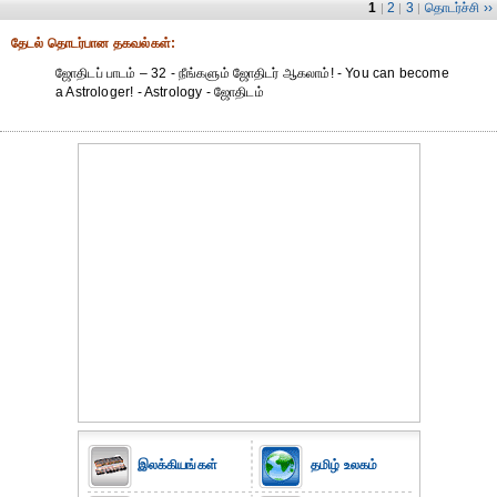
1
2
3
தொடர்ச்சி ››
|
|
|
தேட‌ல் தொட‌ர்பான தகவ‌ல்க‌ள்:
ஜோதிடப் பாடம் – 32 - நீங்களும் ஜோதிடர் ஆகலாம்! - You can become
a Astrologer! - Astrology - ஜோதிடம்
இலக்கியங்கள்
தமிழ் உலகம்