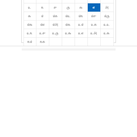
௨
௩
௪
௫
௬
௭
௮
௯
௰
௰௧
௰௨
௰௩
௰௪
௰௫
௰௬
௰௭
௰௮
௰௯
௨௰
௨௧
௨௨
௨௩
௨௪
௨௫
௨௬
௨௭
௨௮
௨௯
௩௰
௩௧