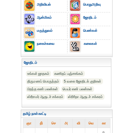
அறிவியல்
பொதுஅறிவு
ஆன்மிகம்
ஜோதிடம்
மருத்துவம்
பெண்கள்
நகைச்சுவை
கலைகள்
ஜோதிடம்
உங்கள் ஜாதகம்
கணிதப் பஞ்சாங்கம்
திருமணப் பொருத்தம்
5 வகை ஜோதிடக் குறிகள்
பிறந்த எண் பலன்கள்
பெயர் எண் பலன்கள்
ஸ்ரீராமர் ஆரூடச் சக்கரம்
ஸ்ரீசீதா ஆரூடச் சக்கரம்
தமிழ் நாள்காட்டி
ஞா
தி்
செ
அ
வி
வெ
கா
௧