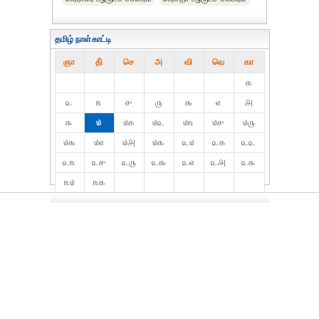
தமிழ் நாள்காட்டி
ஞா
தி்
செ
அ
வி
வெ
கா
௧
௨
௩
௪
௫
௬
௭
௮
௯
௰
௰௧
௰௨
௰௩
௰௪
௰௫
௰௬
௰௭
௰௮
௰௯
௨௰
௨௧
௨௨
௨௩
௨௪
௨௫
௨௬
௨௭
௨௮
௨௯
௩௰
௩௧