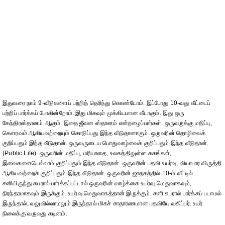
இதுவரை நாம் 9-வீடுகளைப் பற்றித் தெரிந்து கொண்டோம். இப்போது 10-வது வீட்டைப்
பற்றிப் பார்க்கப் போகின்றோம். இது மிகவும் முக்கியமான வீடாகும். இது ஒரு
கேந்திரஸ்தானம் ஆகும். இதை ஜீவன ஸ்தானம் என்றழைப்பார்கள். ஒருவருக்கு மதிப்பு,
கெளரவம் ஆகியவற்றையும் கொடுப்பது இந்த வீடுதானாகும். ஒருவரின் தொழிலைக்
குறிப்பதும் இந்த வீடுதான். ஒருவருடைய பொதுவாழ்வைக் குறிப்பதும் இந்த வீடுதான்.
(Public Life). ஒருவரின் மதிப்பு, மரியாதை, உலகத்திலுள்ள சுகங்கள்,
இவைகளையெல்லாம் குறிப்பதும் இந்த வீடுதான். ஒருவரின் பதவி உயர்வு, வியாபார விருத்தி
ஆகியவற்றைக் குறிப்பதும் இந்த வீடுதான். ஒருவரின் ஜாதகத்தில் 10-ம் வீட்டில்
சனியிருந்து சுபரால் பார்க்கப்பட்டால் ஒருவரின் வாழ்க்கை உயர்வு மெதுவாகவும்,
நிரந்தரமாகவும் இருக்கும். உயர்வு மெதுவாகத்தான் இருக்கும். சனி சுபரால் பார்க்கப் படாமல்
இருந்தால், வலுவில்லாமலும் இருந்தால் மிகச் சாதாரணமான பதவியே வகிப்பர். உயர்
நிலைக்கு வருவது கடினம்.