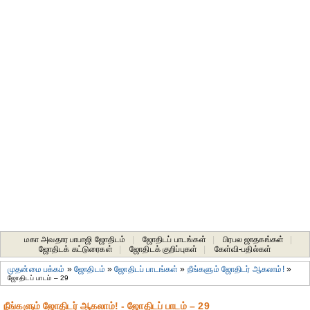
மகா அவதார பாபாஜி ஜோதிடம்
|
ஜோதிடப் பாடங்கள்
|
பிரபல ஜாதகங்கள்
|
ஜோதிடக் கட்டுரைகள்
|
ஜோதிடக் குறிப்புகள்
|
கேள்வி-பதில்கள்
முதன்மை பக்கம்
»
ஜோதிடம்
»
ஜோதிடப் பாடங்கள்
»
நீங்களும் ஜோதிடர் ஆகலாம்!
»
ஜோதிடப் பாடம் – 29
நீங்களும் ஜோதிடர் ஆகலாம்! - ஜோதிடப் பாடம் – 29