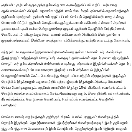
சூரியன் : சூரியன் ஒருவருக்கு நல்லவிதமாக அமைந்துவிட்டால் மதிப்பு, மரியாதை
ஆகியனவெல்லம் கிட்டும். அரசாங்க உத்தியோகம் கிடைக்கும். ஏனெனில் அரசாங்கத்தைக்
குறிப்பவர் அவர்தான். சூரியன் சம்மநதப் பட்டால் செய்யும் தொழிலில் மரியாதை அல்லது
கெளரவம் கிட்டும். சூரியன் மேலதிகாரிகளுக்குக் காரகம் வகிப்பவர் அல்லவா? அவர்கள்
துணையுடன் பதவி உயர்வு பெற்று முன்னேற முடியும். சூரியன் தொழிலில் நிரந்திரத்தைக்
கொடுப்பவர். அரசியலுக்கும் இவர் காரகம் வகிப்பதனால் அரசியலில் இவர் முன்னேற
முடியும். மற்றவர்கள் இவர்மேல் வைத்துள்ள நம்பிக்கைக்குப் பாத்திரமாக நடந்து கொள்வார்.
சந்திரன் : பொதுவாக சந்திரனானவர் நிலையில்லாத தன்மை கொண்டவர். அவர் எங்கு
இருந்தாலும் மாற்றத்தைக் கொடுப்பார். அதையும் தவிர மக்கள் தொடர்புகளை ஏற்படுத்திக்
கொடுப்பவர். நல்ல கிரகங்கள் சேர்க்கையோ அல்லது பார்வையோ இருப்பின் மக்கள் தொடர்பு
காரணமாக மிகவும் பிரபலமானவராக இருப்பர். பாவர் சேர்க்கை பெற்றிருப்பின்
பொதுவாழ்க்கையில் கெட்ட பெயரே வந்து சேரும். வியாபரத்தில் ஏற்றதாழ்வுகள் இருக்கும்.
தொழிலில் இருந்தாலும் வருமானத்தில் ஏற்றதாழ்வுகள் இருக்கும். அடிக்கடி பிரயாணம்
செய்ய வேண்டியதுவரும். சந்திரன் சரராசியில் இருந்து 10-ம் வீட்டுடன் சம்மந்தப் பட்டால்
தொழில் சம்மந்தமாகப் பிரயாணம் செய்ய வேண்டியது வரும். இதை நீர்க்கிரகம் என்பார்கள்.
நீர் சம்மந்தப்பட்ட தொழிலைக் கொடுப்பார். சிலர் கப்பல் சம்மந்தப்பட்ட தொழிலில்
பணிபுரிவர்.
செவ்வாயானவர் தைரியத்தைக் குறிக்கும் கிரகம். போலீஸ், ராணுவம் போன்றவற்றில்
தொழில் இருக்கும். தொழிற்சாலைகள், இயந்திரங்கள் போன்றவற்றையும் இவர் குறிப்பதால்
இது சம்மந்தமான வேலையையும் இவர் கொடுப்பார். நெருப்புக்கும் இவர் அதிபதியாவதால்