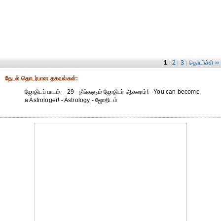
1
2
3
தொடர்ச்சி ››
|
|
|
தேட‌ல் தொட‌ர்பான தகவ‌ல்க‌ள்:
ஜோதிடப் பாடம் – 29 - நீங்களும் ஜோதிடர் ஆகலாம்! - You can become
a Astrologer! - Astrology - ஜோதிடம்