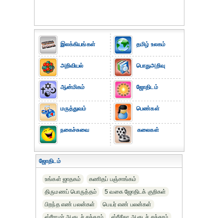
இலக்கியங்கள்
தமிழ் உலகம்
அறிவியல்
பொதுஅறிவு
ஆன்மிகம்
ஜோதிடம்
மருத்துவம்
பெண்கள்
நகைச்சுவை
கலைகள்
ஜோதிடம்
உங்கள் ஜாதகம்
கணிதப் பஞ்சாங்கம்
திருமணப் பொருத்தம்
5 வகை ஜோதிடக் குறிகள்
பிறந்த எண் பலன்கள்
பெயர் எண் பலன்கள்
ஸ்ரீராமர் ஆரூடச் சக்கரம்
ஸ்ரீசீதா ஆரூடச் சக்கரம்