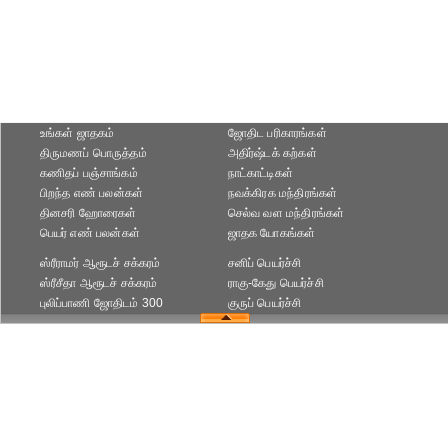
உங்கள் ஜாதகம்
ஜோதிட ப‌ரிகார‌ங்க‌ள்
திருமணப் பொருத்தம்
அதிர்ஷ்டக் கற்கள்
கணிதப் பஞ்சாங்கம்
நாட்காட்டிகள்
பிறந்த எண் பலன்கள்
நவக்கிரக மந்திரங்கள்
தினசரி ஹோரைகள்
செல்வ வள மந்திரங்கள்
பெயர் எண் பலன்கள்
ஜாதக யோகங்கள்
ஸ்ரீராமர் ஆரூடச் சக்கரம்
சனிப் பெயர்ச்சி
ஸ்ரீசீதா ஆரூடச் சக்கரம்
ராகு-கேது பெயர்ச்சி
புலிப்பாணி ஜோதிடம் 300
குருப் பெயர்ச்சி