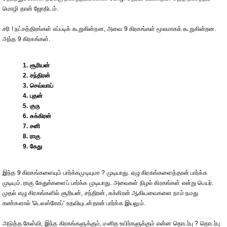
மொழி தான் ஜோதிடம்.
சரி ! நட்சத்திரங்கள் எப்படிக் கூறுகின்றன, அவை 9 கிரகங்கள் மூலமாகக் கூறுகின்றன.
அந்த 9 கிரகங்கள்.
1. சூரியன்
2. சந்திரன்
3. செவ்வாய்
4. புதன்
5. குரு
6. சுக்கிரன்
7. சனி
8. ராகு
9. கேது
இந்த 9 கிரகங்களையும் பார்க்கமுடியுமா ? முடியாது. ஏழு கிரகங்களைத்தான் பார்க்க
முடியும். ராகு கேதுக்களைப் பார்க்க முடியாது. அவைகள் நிழல் கிரகங்கள் என்று பெயர்.
முதல் எழு கிரகங்களில் சூரியன், சந்திரன், சுக்கிரன் ஆகியவைகளை நாம் நமது
கண்களால் 'டெலஸ்கோப்' உதவியுடன்தான் பார்க்க இயலும்.
அடுத்த கேள்வி, இந்த கிரகங்களுக்கும், மனித உயிர்களுக்கும் என்ன தொடர்பு ? தொடர்பு