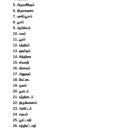
5. மிருகசீரிஷம்
6. திருவாதரை
7. புனர்ப்பூசம்
8. பூசம்
9. ஆயில்யம்
10. மகம்
11. பூரம்
12. உத்திரம்
13. ஹஸ்தம்
14. சித்திரை
15. ஸ்வாதி
16. விசாகம்
17. அனுஷம்
18. கேட்டை
19. மூலம்
20. பூராடம்
21. உத்திராடம்
22. திருவோணம்
23. அவிட்டம்
24. சதயம்
25. பூரட்டாதி
26. உத்திரட்டாதி