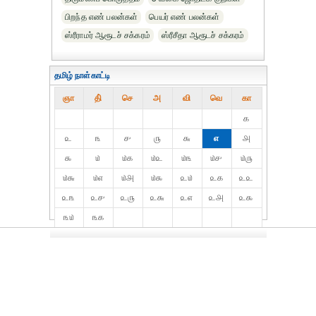
பிறந்த எண் பலன்கள்
பெயர் எண் பலன்கள்
ஸ்ரீராமர் ஆரூடச் சக்கரம்
ஸ்ரீசீதா ஆரூடச் சக்கரம்
தமிழ் நாள்காட்டி
ஞா
தி்
செ
அ
வி
வெ
கா
௧
௨
௩
௪
௫
௬
௭
௮
௯
௰
௰௧
௰௨
௰௩
௰௪
௰௫
௰௬
௰௭
௰௮
௰௯
௨௰
௨௧
௨௨
௨௩
௨௪
௨௫
௨௬
௨௭
௨௮
௨௯
௩௰
௩௧