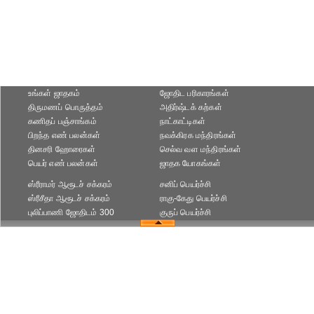
உங்கள் ஜாதகம்
ஜோதிட ப‌ரிகார‌ங்க‌ள்
திருமணப் பொருத்தம்
அதிர்ஷ்டக் கற்கள்
கணிதப் பஞ்சாங்கம்
நாட்காட்டிகள்
பிறந்த எண் பலன்கள்
நவக்கிரக மந்திரங்கள்
தினசரி ஹோரைகள்
செல்வ வள மந்திரங்கள்
பெயர் எண் பலன்கள்
ஜாதக யோகங்கள்
ஸ்ரீராமர் ஆரூடச் சக்கரம்
சனிப் பெயர்ச்சி
ஸ்ரீசீதா ஆரூடச் சக்கரம்
ராகு-கேது பெயர்ச்சி
புலிப்பாணி ஜோதிடம் 300
குருப் பெயர்ச்சி