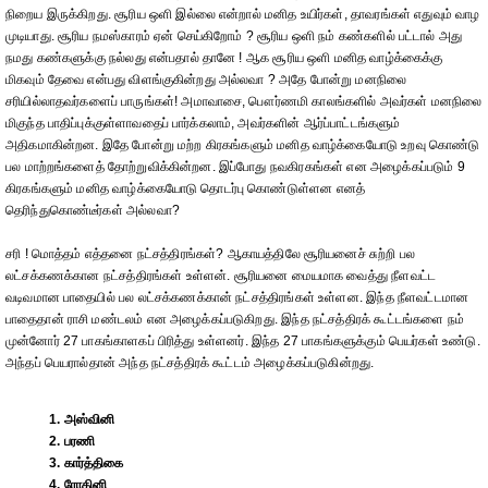
நிறைய இருக்கிறது. சூரிய ஒளி இல்லை என்றால் மனித உயிர்கள், தாவரங்கள் எதுவும் வாழ
முடியாது. சூரிய நமஸ்காரம் ஏன் செய்கிறோம் ? சூரிய ஒளி நம் கண்களில் பட்டால் அது
நமது கண்களுக்கு நல்லது என்பதால் தானே ! ஆக சூரிய ஒளி மனித வாழ்க்கைக்கு
மிகவும் தேவை என்பது விளங்குகின்றது அல்லவா ? அதே போன்று மனநிலை
சரியில்லாதவர்களைப் பாருங்கள்! அமாவாசை, பௌர்ணமி காலங்களில் அவர்கள் மனநிலை
மிகுந்த பாதிப்புக்குள்ளாவதைப் பார்க்கலாம், அவர்களின் ஆர்ப்பாட்டங்களும்
அதிகமாகின்றன. இதே போன்று மற்ற கிரகங்களும் மனித வாழ்க்கையோடு உறவு கொண்டு
பல மாற்றங்களைத் தோற்றுவிக்கின்றன. இப்போது நவகிரகங்கள் என அழைக்கப்படும் 9
கிரகங்களும் மனித வாழ்க்கையோடு தொடர்பு கொண்டுள்ளன எனத்
தெரிந்துகொண்டீர்கள் அல்லவா?
சரி ! மொத்தம் எத்தனை நட்சத்திரங்கள்? ஆகாயத்திலே சூரியனைச் சுற்றி பல
லட்சக்கணக்கான நட்சத்திரங்கள் உள்ளன். சூரியனை மையமாக வைத்து நீளவட்ட
வடிவமான பாதையில் பல லட்சக்கணக்கான் நட்சத்திரங்கள் உள்ளன. இந்த நீளவட்டமான
பாதைதான் ராசி மண்டலம் என அழைக்கப்படுகிறது. இந்த நட்சத்திரக் கூட்டங்களை நம்
முன்னோர் 27 பாகங்காளகப் பிரித்து உள்ளனர். இந்த 27 பாகங்களுக்கும் பெயர்கள் உண்டு.
அந்தப் பெயரால்தான் அந்த நட்சத்திரக் கூட்டம் அழைக்கப்படுகின்றது.
1. அஸ்வினி
2. பரணி
3. கார்த்திகை
4. ரோகினி