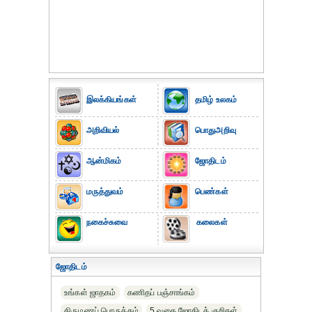
இலக்கியங்கள்
தமிழ் உலகம்
அறிவியல்
பொதுஅறிவு
ஆன்மிகம்
ஜோதிடம்
மருத்துவம்
பெண்கள்
நகைச்சுவை
கலைகள்
ஜோதிடம்
உங்கள் ஜாதகம்
கணிதப் பஞ்சாங்கம்
திருமணப் பொருத்தம்
5 வகை ஜோதிடக் குறிகள்