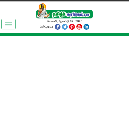
இலக்கியங்கள்
வெள்ளி, ஆகஸ்டு 07, 2026
பின்தொடர
தமிழ் உலகம்
அறிவியல்
பொதுஅறிவு
ஆன்மிகம்
ஜோதிடம்
மருத்துவம்
பெண்கள் பகுதி
நகைச்சுவை
கலையுலகம்